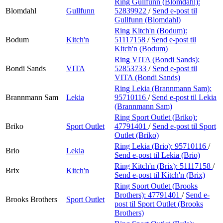
Ring Gullfunn (Blomdahl):
Blomdahl
Gullfunn
52839922
/
Send e-post
til
Gullfunn (Blomdahl)
Ring Kitch'n (Bodum):
Bodum
Kitch'n
51117158
/
Send e-post
til
Kitch'n (Bodum)
Ring VITA (Bondi Sands):
Bondi Sands
VITA
52853733
/
Send e-post
til
VITA (Bondi Sands)
Ring Lekia (Brannmann Sam):
Brannmann Sam
Lekia
95710116
/
Send e-post
til Lekia
(Brannmann Sam)
Ring Sport Outlet (Briko):
Briko
Sport Outlet
47791401
/
Send e-post
til Sport
Outlet (Briko)
Ring Lekia (Brio):
95710116
/
Brio
Lekia
Send e-post
til Lekia (Brio)
Ring Kitch'n (Brix):
51117158
/
Brix
Kitch'n
Send e-post
til Kitch'n (Brix)
Ring Sport Outlet (Brooks
Brothers):
47791401
/
Send e-
Brooks Brothers
Sport Outlet
post
til Sport Outlet (Brooks
Brothers)