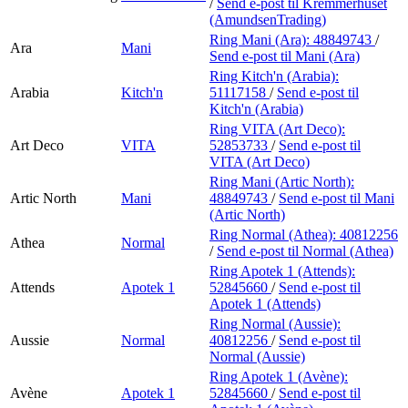
/
Send e-post
til Kremmerhuset
(AmundsenTrading)
Ring Mani (Ara):
48849743
/
Ara
Mani
Send e-post
til Mani (Ara)
Ring Kitch'n (Arabia):
Arabia
Kitch'n
51117158
/
Send e-post
til
Kitch'n (Arabia)
Ring VITA (Art Deco):
Art Deco
VITA
52853733
/
Send e-post
til
VITA (Art Deco)
Ring Mani (Artic North):
Artic North
Mani
48849743
/
Send e-post
til Mani
(Artic North)
Ring Normal (Athea):
40812256
Athea
Normal
/
Send e-post
til Normal (Athea)
Ring Apotek 1 (Attends):
Attends
Apotek 1
52845660
/
Send e-post
til
Apotek 1 (Attends)
Ring Normal (Aussie):
Aussie
Normal
40812256
/
Send e-post
til
Normal (Aussie)
Ring Apotek 1 (Avène):
Avène
Apotek 1
52845660
/
Send e-post
til