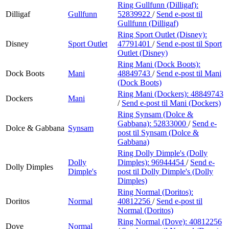
Ring Gullfunn (Dilligaf):
Dilligaf
Gullfunn
52839922
/
Send e-post
til
Gullfunn (Dilligaf)
Ring Sport Outlet (Disney):
Disney
Sport Outlet
47791401
/
Send e-post
til Sport
Outlet (Disney)
Ring Mani (Dock Boots):
Dock Boots
Mani
48849743
/
Send e-post
til Mani
(Dock Boots)
Ring Mani (Dockers):
48849743
Dockers
Mani
/
Send e-post
til Mani (Dockers)
Ring Synsam (Dolce &
Gabbana):
52833000
/
Send e-
Dolce & Gabbana
Synsam
post
til Synsam (Dolce &
Gabbana)
Ring Dolly Dimple's (Dolly
Dolly
Dimples):
96944454
/
Send e-
Dolly Dimples
Dimple's
post
til Dolly Dimple's (Dolly
Dimples)
Ring Normal (Doritos):
Doritos
Normal
40812256
/
Send e-post
til
Normal (Doritos)
Ring Normal (Dove):
40812256
Dove
Normal