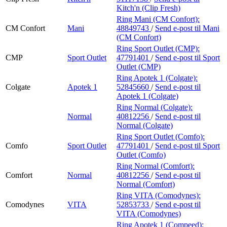
Kitch'n (Clip Fresh)
Ring Mani (CM Confort):
CM Confort
Mani
48849743
/
Send e-post
til Mani
(CM Confort)
Ring Sport Outlet (CMP):
CMP
Sport Outlet
47791401
/
Send e-post
til Sport
Outlet (CMP)
Ring Apotek 1 (Colgate):
Colgate
Apotek 1
52845660
/
Send e-post
til
Apotek 1 (Colgate)
Ring Normal (Colgate):
Normal
40812256
/
Send e-post
til
Normal (Colgate)
Ring Sport Outlet (Comfo):
Comfo
Sport Outlet
47791401
/
Send e-post
til Sport
Outlet (Comfo)
Ring Normal (Comfort):
Comfort
Normal
40812256
/
Send e-post
til
Normal (Comfort)
Ring VITA (Comodynes):
Comodynes
VITA
52853733
/
Send e-post
til
VITA (Comodynes)
Ring Apotek 1 (Compeed):