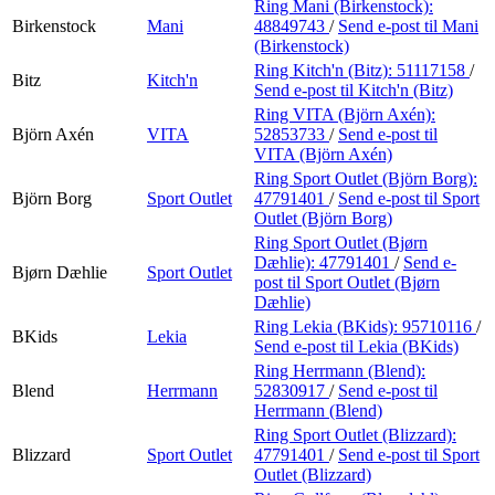
Ring Mani (Birkenstock):
Birkenstock
Mani
48849743
/
Send e-post
til Mani
(Birkenstock)
Ring Kitch'n (Bitz):
51117158
/
Bitz
Kitch'n
Send e-post
til Kitch'n (Bitz)
Ring VITA (Björn Axén):
Björn Axén
VITA
52853733
/
Send e-post
til
VITA (Björn Axén)
Ring Sport Outlet (Björn Borg):
Björn Borg
Sport Outlet
47791401
/
Send e-post
til Sport
Outlet (Björn Borg)
Ring Sport Outlet (Bjørn
Dæhlie):
47791401
/
Send e-
Bjørn Dæhlie
Sport Outlet
post
til Sport Outlet (Bjørn
Dæhlie)
Ring Lekia (BKids):
95710116
/
BKids
Lekia
Send e-post
til Lekia (BKids)
Ring Herrmann (Blend):
Blend
Herrmann
52830917
/
Send e-post
til
Herrmann (Blend)
Ring Sport Outlet (Blizzard):
Blizzard
Sport Outlet
47791401
/
Send e-post
til Sport
Outlet (Blizzard)