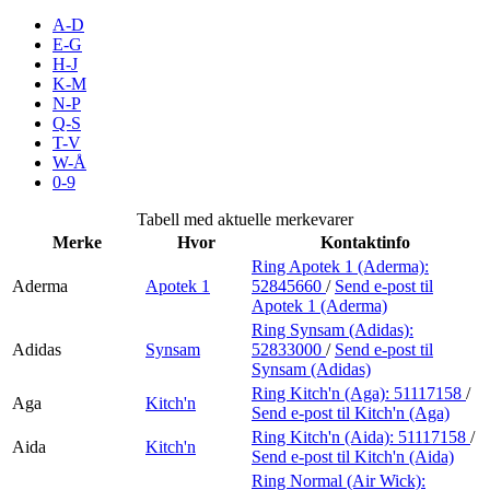
Merker
A-D
E-G
H-J
Inspirasjon
K-M
N-P
Q-S
T-V
Søk
W-Å
0-9
Tabell med aktuelle merkevarer
Merke
Hvor
Kontaktinfo
Åpningstider
Ring Apotek 1 (Aderma):
Aderma
Apotek 1
52845660
/
Send e-post
til
Praktisk informasjon
Apotek 1 (Aderma)
Ring Synsam (Adidas):
Ledige stillinger
Adidas
Synsam
52833000
/
Send e-post
til
Synsam (Adidas)
Gavekort
Ring Kitch'n (Aga):
51117158
/
Aga
Kitch'n
Send e-post
til Kitch'n (Aga)
Magasin
Ring Kitch'n (Aida):
51117158
/
Aida
Kitch'n
Finn frem
Send e-post
til Kitch'n (Aida)
Ring Normal (Air Wick):