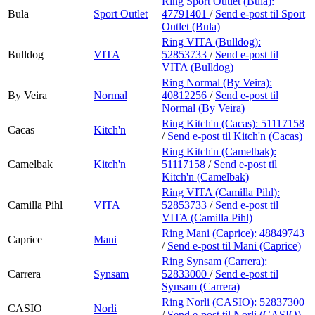
Ring Sport Outlet (Bula):
Bula
Sport Outlet
47791401
/
Send e-post
til Sport
Outlet (Bula)
Ring VITA (Bulldog):
Bulldog
VITA
52853733
/
Send e-post
til
VITA (Bulldog)
Ring Normal (By Veira):
By Veira
Normal
40812256
/
Send e-post
til
Normal (By Veira)
Ring Kitch'n (Cacas):
51117158
Cacas
Kitch'n
/
Send e-post
til Kitch'n (Cacas)
Ring Kitch'n (Camelbak):
Camelbak
Kitch'n
51117158
/
Send e-post
til
Kitch'n (Camelbak)
Ring VITA (Camilla Pihl):
Camilla Pihl
VITA
52853733
/
Send e-post
til
VITA (Camilla Pihl)
Ring Mani (Caprice):
48849743
Caprice
Mani
/
Send e-post
til Mani (Caprice)
Ring Synsam (Carrera):
Carrera
Synsam
52833000
/
Send e-post
til
Synsam (Carrera)
Ring Norli (CASIO):
52837300
CASIO
Norli
/
Send e-post
til Norli (CASIO)