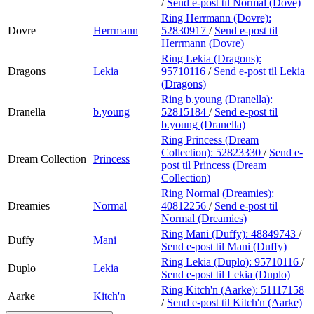
/
Send e-post
til Normal (Dove)
Ring Herrmann (Dovre):
Dovre
Herrmann
52830917
/
Send e-post
til
Herrmann (Dovre)
Ring Lekia (Dragons):
Dragons
Lekia
95710116
/
Send e-post
til Lekia
(Dragons)
Ring b.young (Dranella):
Dranella
b.young
52815184
/
Send e-post
til
b.young (Dranella)
Ring Princess (Dream
Collection):
52823330
/
Send e-
Dream Collection
Princess
post
til Princess (Dream
Collection)
Ring Normal (Dreamies):
Dreamies
Normal
40812256
/
Send e-post
til
Normal (Dreamies)
Ring Mani (Duffy):
48849743
/
Duffy
Mani
Send e-post
til Mani (Duffy)
Ring Lekia (Duplo):
95710116
/
Duplo
Lekia
Send e-post
til Lekia (Duplo)
Ring Kitch'n (Aarke):
51117158
Aarke
Kitch'n
/
Send e-post
til Kitch'n (Aarke)