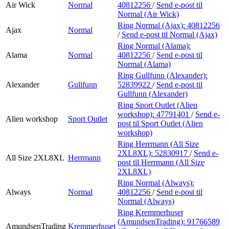
Air Wick
Normal
40812256
/
Send e-post
til
Normal (Air Wick)
Ring Normal (Ajax):
40812256
Ajax
Normal
/
Send e-post
til Normal (Ajax)
Ring Normal (Alama):
Alama
Normal
40812256
/
Send e-post
til
Normal (Alama)
Ring Gullfunn (Alexander):
Alexander
Gullfunn
52839922
/
Send e-post
til
Gullfunn (Alexander)
Ring Sport Outlet (Alien
workshop):
47791401
/
Send e-
Alien workshop
Sport Outlet
post
til Sport Outlet (Alien
workshop)
Ring Herrmann (All Size
2XL8XL):
52830917
/
Send e-
All Size 2XL8XL
Herrmann
post
til Herrmann (All Size
2XL8XL)
Ring Normal (Always):
Always
Normal
40812256
/
Send e-post
til
Normal (Always)
Ring Kremmerhuset
(AmundsenTrading):
91766589
AmundsenTrading
Kremmerhuset