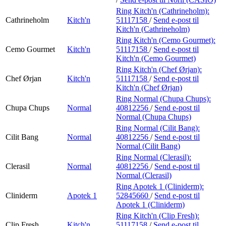
Ring Kitch'n (Cathrineholm):
Cathrineholm
Kitch'n
51117158
/
Send e-post
til
Kitch'n (Cathrineholm)
Ring Kitch'n (Cemo Gourmet):
Cemo Gourmet
Kitch'n
51117158
/
Send e-post
til
Kitch'n (Cemo Gourmet)
Ring Kitch'n (Chef Ørjan):
Chef Ørjan
Kitch'n
51117158
/
Send e-post
til
Kitch'n (Chef Ørjan)
Ring Normal (Chupa Chups):
Chupa Chups
Normal
40812256
/
Send e-post
til
Normal (Chupa Chups)
Ring Normal (Cilit Bang):
Cilit Bang
Normal
40812256
/
Send e-post
til
Normal (Cilit Bang)
Ring Normal (Clerasil):
Clerasil
Normal
40812256
/
Send e-post
til
Normal (Clerasil)
Ring Apotek 1 (Cliniderm):
Cliniderm
Apotek 1
52845660
/
Send e-post
til
Apotek 1 (Cliniderm)
Ring Kitch'n (Clip Fresh):
Clip Fresh
Kitch'n
51117158
/
Send e-post
til