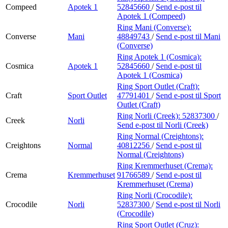
Compeed
Apotek 1
52845660
/
Send e-post
til
Apotek 1 (Compeed)
Ring Mani (Converse):
Converse
Mani
48849743
/
Send e-post
til Mani
(Converse)
Ring Apotek 1 (Cosmica):
Cosmica
Apotek 1
52845660
/
Send e-post
til
Apotek 1 (Cosmica)
Ring Sport Outlet (Craft):
Craft
Sport Outlet
47791401
/
Send e-post
til Sport
Outlet (Craft)
Ring Norli (Creek):
52837300
/
Creek
Norli
Send e-post
til Norli (Creek)
Ring Normal (Creightons):
Creightons
Normal
40812256
/
Send e-post
til
Normal (Creightons)
Ring Kremmerhuset (Crema):
Crema
Kremmerhuset
91766589
/
Send e-post
til
Kremmerhuset (Crema)
Ring Norli (Crocodile):
Crocodile
Norli
52837300
/
Send e-post
til Norli
(Crocodile)
Ring Sport Outlet (Cruz):