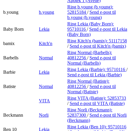
Apotek 1 (Avène)
Ring b.young (b.young):
b.young
b.young
52815184
/
Send e-post
til
b.young (b.young)
Ring Lekia (Baby Born):
Baby Born
Lekia
95710116
/
Send e-post
til Lekia
(Baby Born)
Ring Kitch'n (bamix):
51117158
bamix
Kitch'n
/
Send e-post
til Kitch'n (bamix)
Ring Normal (Barbells):
Barbells
Normal
40812256
/
Send e-post
til
Normal (Barbells)
Ring Lekia (Barbie):
95710116
/
Barbie
Lekia
Send e-post
til Lekia (Barbie)
Ring Normal (Batiste):
Batiste
Normal
40812256
/
Send e-post
til
Normal (Batiste)
Ring VITA (Batiste):
52853733
VITA
/
Send e-post
til VITA (Batiste)
Ring Norli (Beckmann):
Beckmann
Norli
52837300
/
Send e-post
til Norli
(Beckmann)
Ring Lekia (Ben 10):
95710116
Ben 10
Lekia