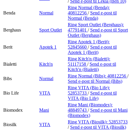
/
Send e-post
til Lekia (Ben 10)
Ring Normal (Benda):
Benda
Normal
40812256
/
Send e-post
til
Normal (Benda)
Ring Sport Outlet (Berghaus):
Berghaus
Sport Outlet
47791401
/
Send e-post
til Sport
Outlet (Berghaus)
Ring Apotek 1 (Berit):
Berit
Apotek 1
52845660
/
Send e-post
til
Apotek 1 (Berit)
Ring Kitch'n (Bialetti):
Bialetti
Kitch'n
51117158
/
Send e-post
til
Kitch'n (Bialetti)
Ring Normal (Bibs):
40812256
/
Bibs
Normal
Send e-post
til Normal (Bibs)
Ring VITA (Bio Life):
Bio Life
VITA
52853733
/
Send e-post
til
VITA (Bio Life)
Ring Mani (Biomodex):
Biomodex
Mani
48849743
/
Send e-post
til Mani
(Biomodex)
Ring VITA (Biosilk):
52853733
Biosilk
VITA
/
Send e-post
til VITA (Biosilk)