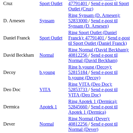
Cruz
Sport Outlet
47791401
/
Send e-post
til Sport
Outlet (Cruz)
Ring Synsam (D. Arnesen):
D. Arnesen
Synsam
52833000
/
Send e-post
til
Synsam (D. Arnesen)
Ring Sport Outlet (Daniel
Daniel Franck
Sport Outlet
Franck):
47791401
/
Send e-post
til Sport Outlet (Daniel Franck)
Ring Normal (David Beckham):
David Beckham
Normal
40812256
/
Send e-post
til
Normal (David Beckham)
Ring b.young (Decoy):
Decoy
b.young
52815184
/
Send e-post
til
b.young (Decoy)
Ring VITA (Deo Doc):
Deo Doc
VITA
52853733
/
Send e-post
til
VITA (Deo Doc)
Ring Apotek 1 (Dermica):
Dermica
Apotek 1
52845660
/
Send e-post
til
Apotek 1 (Dermica)
Ring Normal (Dever):
Dever
Normal
40812256
/
Send e-post
til
Normal (Dever)