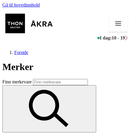
Gå til hovedinnhold
I dag:
10 - 19
Forside
Merker
Butikker
Finn merkevare
Mat og drikke
Helse
Aktiviteter
Tilbud