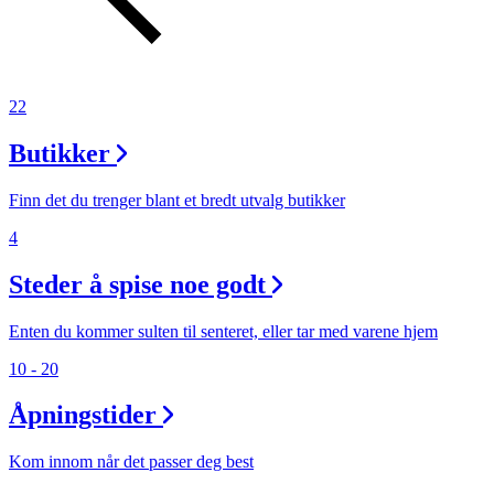
Inspirasjon
22
Søk
Butikker
Finn det du trenger blant et bredt utvalg butikker
Åpningstider
4
Praktisk informasjon
Steder å spise noe godt
Ledige stillinger
Enten du kommer sulten til senteret, eller tar med varene hjem
Magasin
10 - 20
Gavekort
Åpningstider
Finn frem
Min Shopping-app
Kom innom når det passer deg best