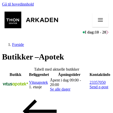
Gå til hovedinnhold
I dag:
10 - 20
Forside
Butikker –Apotek
Butikker
Tabell med aktuelle butikker
Butikk
Beliggenhet
Åpningstider
Kontaktinfo
Mat og drikke
Åpent i dag 09:00 -
Vitusapotek
23357050
20:00
1. etasje
Send e-post
Aktiviteter
Se alle dager
Tilbud
Merker