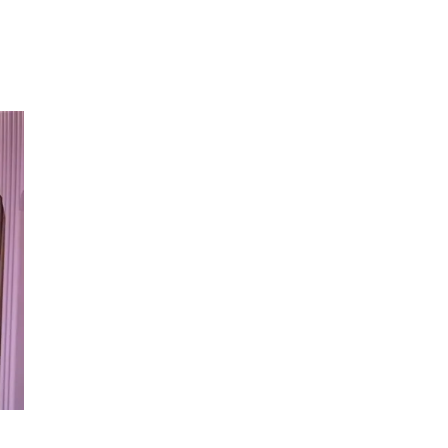
Inspirasjon
Søk
Åpningstider
Praktisk informasjon
Ledige stillinger
Magasin
Gavekort
Finn frem
Min Shopping-app