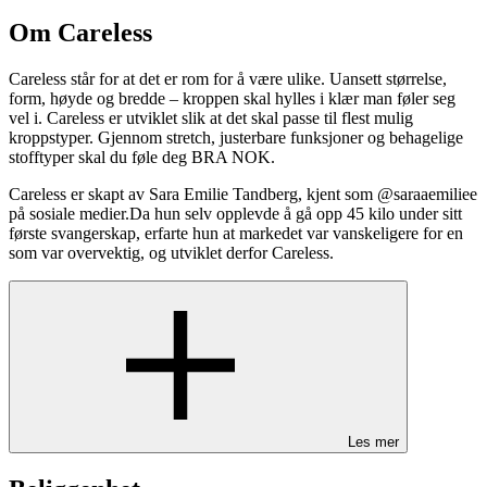
Om Careless
Careless står for at det er rom for å være ulike. Uansett størrelse,
form, høyde og bredde – kroppen skal hylles i klær man føler seg
vel i. Careless er utviklet slik at det skal passe til flest mulig
kroppstyper. Gjennom stretch, justerbare funksjoner og behagelige
stofftyper skal du føle deg BRA NOK.
Careless er skapt av Sara Emilie Tandberg, kjent som @saraaemiliee
på sosiale medier.Da hun selv opplevde å gå opp 45 kilo under sitt
første svangerskap, erfarte hun at markedet var vanskeligere for en
som var overvektig, og utviklet derfor Careless.
Les mer