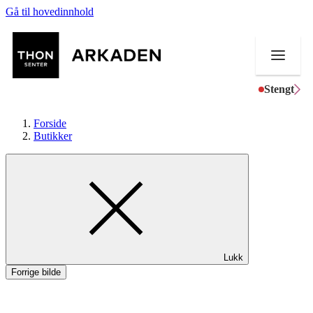
Gå til hovedinnhold
Stengt
Forside
Butikker
Butikker
Mat og drikke
Aktiviteter
Lukk
Tilbud
Forrige bilde
Merker