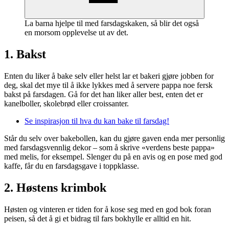
La barna hjelpe til med farsdagskaken, så blir det også
en morsom opplevelse ut av det.
1. Bakst
Enten du liker å bake selv eller helst lar et bakeri gjøre jobben for
deg, skal det mye til å ikke lykkes med å servere pappa noe fersk
bakst på farsdagen. Gå for det han liker aller best, enten det er
kanelboller, skolebrød eller croissanter.
Se inspirasjon til hva du kan bake til farsdag!
Står du selv over bakebollen, kan du gjøre gaven enda mer personlig
med farsdagsvennlig dekor – som å skrive «verdens beste pappa»
med melis, for eksempel. Slenger du på en avis og en pose med god
kaffe, får du en farsdagsgave i toppklasse.
2. Høstens krimbok
Høsten og vinteren er tiden for å kose seg med en god bok foran
peisen, så det å gi et bidrag til fars bokhylle er alltid en hit.