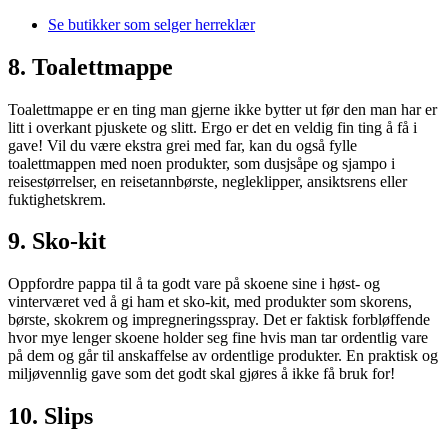
Se butikker som selger herreklær
8. Toalettmappe
Toalettmappe er en ting man gjerne ikke bytter ut før den man har er
litt i overkant pjuskete og slitt. Ergo er det en veldig fin ting å få i
gave! Vil du være ekstra grei med far, kan du også fylle
toalettmappen med noen produkter, som dusjsåpe og sjampo i
reisestørrelser, en reisetannbørste, negleklipper, ansiktsrens eller
fuktighetskrem.
9. Sko-kit
Oppfordre pappa til å ta godt vare på skoene sine i høst- og
vinterværet ved å gi ham et sko-kit, med produkter som skorens,
børste, skokrem og impregneringsspray. Det er faktisk forbløffende
hvor mye lenger skoene holder seg fine hvis man tar ordentlig vare
på dem og går til anskaffelse av ordentlige produkter. En praktisk og
miljøvennlig gave som det godt skal gjøres å ikke få bruk for!
10. Slips