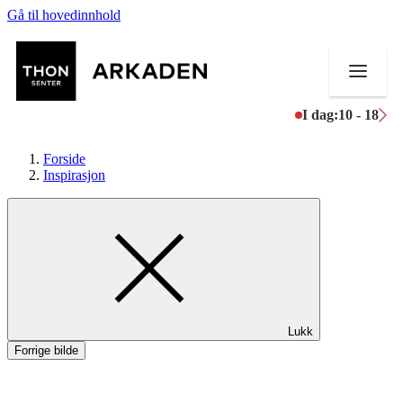
Gå til hovedinnhold
I dag:
10 - 18
Forside
Inspirasjon
Butikker
Mat og drikke
Aktiviteter
Lukk
Tilbud
Forrige bilde
Merker