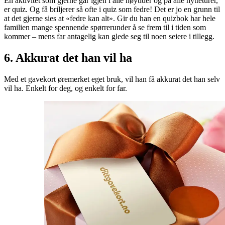
En aktivitet som gjerne går igjen i alle høytider og på alle hytteturer,
er quiz. Og få briljerer så ofte i quiz som fedre! Det er jo en grunn til
at det gjerne sies at «fedre kan alt». Gir du han en quizbok har hele
familien mange spennende spørrerunder å se frem til i tiden som
kommer – mens far antagelig kan glede seg til noen seiere i tillegg.
6. Akkurat det han vil ha
Med et gavekort øremerket eget bruk, vil han få akkurat det han selv
vil ha. Enkelt for deg, og enkelt for far.