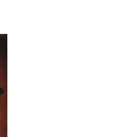
Inspirasjon
Søk
Åpningstider
Praktisk informasjon
Ledige stillinger
Magasin
Gavekort
Finn frem
Min Shopping-app