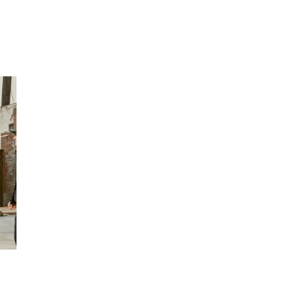
Inspirasjon
Søk
Åpningstider
Praktisk informasjon
Ledige stillinger
Magasin
Gavekort
Finn frem
Min Shopping-app