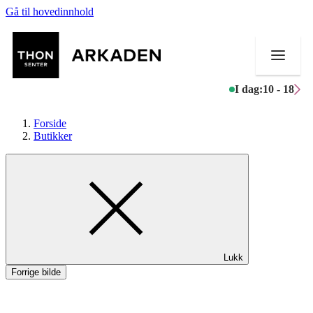
Gå til hovedinnhold
I dag:
10 - 18
Forside
Butikker
Butikker
Mat og drikke
Aktiviteter
Lukk
Tilbud
Forrige bilde
Merker