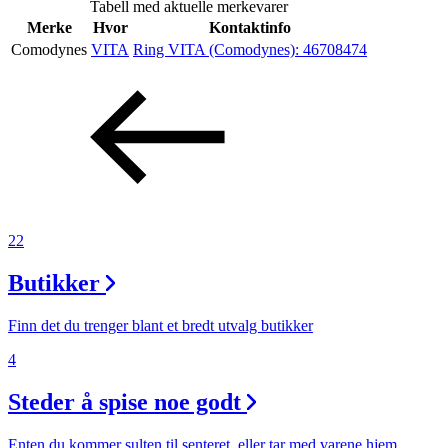
Tabell med aktuelle merkevarer
Inspirasjon
Merke
Hvor
Kontaktinfo
Comodynes
VITA
Ring VITA (Comodynes):
46708474
Søk
Åpningstider
Praktisk informasjon
22
Ledige stillinger
Butikker
Magasin
Finn det du trenger blant et bredt utvalg butikker
Gavekort
4
Finn frem
Steder å spise noe godt
Min Shopping-app
Enten du kommer sulten til senteret, eller tar med varene hjem