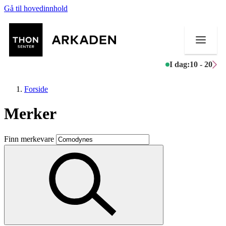
Gå til hovedinnhold
I dag:
10 - 20
Forside
Merker
Butikker
Finn merkevare
Mat og drikke
Aktiviteter
Tilbud
Merker