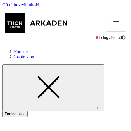
Gå til hovedinnhold
I dag:
10 - 20
Forside
Inspirasjon
Butikker
Mat og drikke
Aktiviteter
Lukk
Tilbud
Forrige bilde
Merker