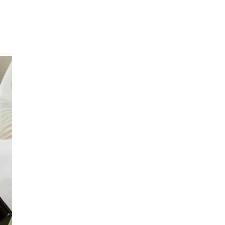
Inspirasjon
Søk
Åpningstider
Praktisk informasjon
Ledige stillinger
Magasin
Gavekort
Finn frem
Min Shopping-app