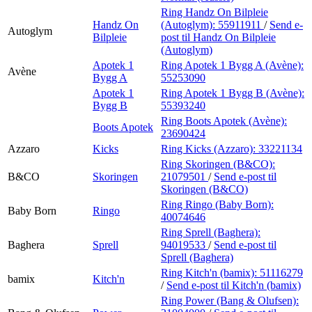
Ring Handz On Bilpleie
Handz On
(Autoglym):
55911911
/
Send e-
Autoglym
Bilpleie
post
til Handz On Bilpleie
(Autoglym)
Apotek 1
Ring Apotek 1 Bygg A (Avène):
Avène
Bygg A
55253090
Apotek 1
Ring Apotek 1 Bygg B (Avène):
Bygg B
55393240
Ring Boots Apotek (Avène):
Boots Apotek
23690424
Azzaro
Kicks
Ring Kicks (Azzaro):
33221134
Ring Skoringen (B&CO):
B&CO
Skoringen
21079501
/
Send e-post
til
Skoringen (B&CO)
Ring Ringo (Baby Born):
Baby Born
Ringo
40074646
Ring Sprell (Baghera):
Baghera
Sprell
94019533
/
Send e-post
til
Sprell (Baghera)
Ring Kitch'n (bamix):
51116279
bamix
Kitch'n
/
Send e-post
til Kitch'n (bamix)
Ring Power (Bang & Olufsen):