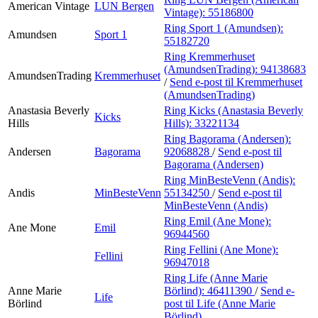
American Vintage
LUN Bergen
Vintage):
55186800
Ring Sport 1 (Amundsen):
Amundsen
Sport 1
55182720
Ring Kremmerhuset
(AmundsenTrading):
94138683
AmundsenTrading
Kremmerhuset
/
Send e-post
til Kremmerhuset
(AmundsenTrading)
Anastasia Beverly
Ring Kicks (Anastasia Beverly
Kicks
Hills
Hills):
33221134
Ring Bagorama (Andersen):
Andersen
Bagorama
92068828
/
Send e-post
til
Bagorama (Andersen)
Ring MinBesteVenn (Andis):
Andis
MinBesteVenn
55134250
/
Send e-post
til
MinBesteVenn (Andis)
Ring Emil (Ane Mone):
Ane Mone
Emil
96944560
Ring Fellini (Ane Mone):
Fellini
96947018
Ring Life (Anne Marie
Anne Marie
Börlind):
46411390
/
Send e-
Life
Börlind
post
til Life (Anne Marie
Börlind)