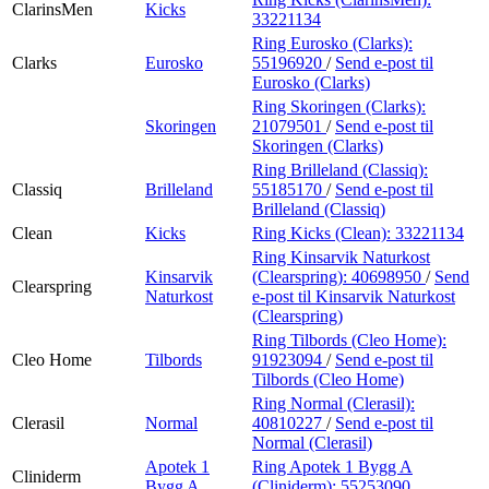
ClarinsMen
Kicks
33221134
Ring Eurosko (Clarks):
Clarks
Eurosko
55196920
/
Send e-post
til
Eurosko (Clarks)
Ring Skoringen (Clarks):
Skoringen
21079501
/
Send e-post
til
Skoringen (Clarks)
Ring Brilleland (Classiq):
Classiq
Brilleland
55185170
/
Send e-post
til
Brilleland (Classiq)
Clean
Kicks
Ring Kicks (Clean):
33221134
Ring Kinsarvik Naturkost
Kinsarvik
(Clearspring):
40698950
/
Send
Clearspring
Naturkost
e-post
til Kinsarvik Naturkost
(Clearspring)
Ring Tilbords (Cleo Home):
Cleo Home
Tilbords
91923094
/
Send e-post
til
Tilbords (Cleo Home)
Ring Normal (Clerasil):
Clerasil
Normal
40810227
/
Send e-post
til
Normal (Clerasil)
Apotek 1
Ring Apotek 1 Bygg A
Cliniderm
Bygg A
(Cliniderm):
55253090