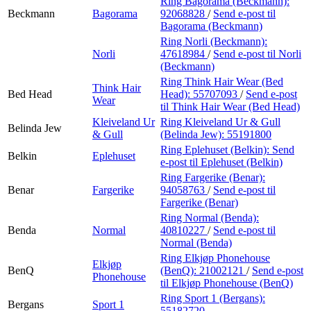
Ring Bagorama (Beckmann):
Beckmann
Bagorama
92068828
/
Send e-post
til
Bagorama (Beckmann)
Ring Norli (Beckmann):
Norli
47618984
/
Send e-post
til Norli
(Beckmann)
Ring Think Hair Wear (Bed
Think Hair
Bed Head
Head):
55707093
/
Send e-post
Wear
til Think Hair Wear (Bed Head)
Kleiveland Ur
Ring Kleiveland Ur & Gull
Belinda Jew
& Gull
(Belinda Jew):
55191800
Ring Eplehuset (Belkin):
Send
Belkin
Eplehuset
e-post
til Eplehuset (Belkin)
Ring Fargerike (Benar):
Benar
Fargerike
94058763
/
Send e-post
til
Fargerike (Benar)
Ring Normal (Benda):
Benda
Normal
40810227
/
Send e-post
til
Normal (Benda)
Ring Elkjøp Phonehouse
Elkjøp
BenQ
(BenQ):
21002121
/
Send e-post
Phonehouse
til Elkjøp Phonehouse (BenQ)
Ring Sport 1 (Bergans):
Bergans
Sport 1
55182720