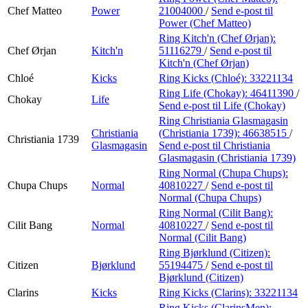
Chef Matteo
Power
21004000
/
Send e-post
til
Power (Chef Matteo)
Ring Kitch'n (Chef Ørjan):
Chef Ørjan
Kitch'n
51116279
/
Send e-post
til
Kitch'n (Chef Ørjan)
Chloé
Kicks
Ring Kicks (Chloé):
33221134
Ring Life (Chokay):
46411390
/
Chokay
Life
Send e-post
til Life (Chokay)
Ring Christiania Glasmagasin
Christiania
(Christiania 1739):
46638515
/
Christiania 1739
Glasmagasin
Send e-post
til Christiania
Glasmagasin (Christiania 1739)
Ring Normal (Chupa Chups):
Chupa Chups
Normal
40810227
/
Send e-post
til
Normal (Chupa Chups)
Ring Normal (Cilit Bang):
Cilit Bang
Normal
40810227
/
Send e-post
til
Normal (Cilit Bang)
Ring Bjørklund (Citizen):
Citizen
Bjørklund
55194475
/
Send e-post
til
Bjørklund (Citizen)
Clarins
Kicks
Ring Kicks (Clarins):
33221134
Ring Kicks (ClarinsMen):