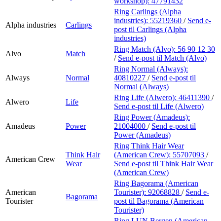
workshop):
47791432
Ring Carlings (Alpha
industries):
55219360
/
Send e-
Alpha industries
Carlings
post
til Carlings (Alpha
industries)
Ring Match (Alvo):
56 90 12 30
Alvo
Match
/
Send e-post
til Match (Alvo)
Ring Normal (Always):
Always
Normal
40810227
/
Send e-post
til
Normal (Always)
Ring Life (Alwero):
46411390
/
Alwero
Life
Send e-post
til Life (Alwero)
Ring Power (Amadeus):
Amadeus
Power
21004000
/
Send e-post
til
Power (Amadeus)
Ring Think Hair Wear
Think Hair
(American Crew):
55707093
/
American Crew
Wear
Send e-post
til Think Hair Wear
(American Crew)
Ring Bagorama (American
American
Tourister):
92068828
/
Send e-
Bagorama
Tourister
post
til Bagorama (American
Tourister)
Ring LUN Bergen (American