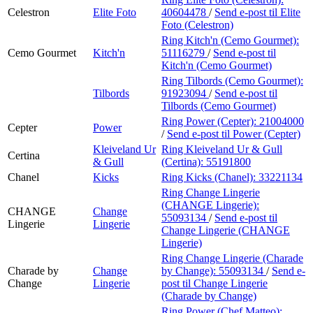
Celestron
Elite Foto
40604478
/
Send e-post
til Elite
Foto (Celestron)
Ring Kitch'n (Cemo Gourmet):
Cemo Gourmet
Kitch'n
51116279
/
Send e-post
til
Kitch'n (Cemo Gourmet)
Ring Tilbords (Cemo Gourmet):
Tilbords
91923094
/
Send e-post
til
Tilbords (Cemo Gourmet)
Ring Power (Cepter):
21004000
Cepter
Power
/
Send e-post
til Power (Cepter)
Kleiveland Ur
Ring Kleiveland Ur & Gull
Certina
& Gull
(Certina):
55191800
Chanel
Kicks
Ring Kicks (Chanel):
33221134
Ring Change Lingerie
(CHANGE Lingerie):
CHANGE
Change
55093134
/
Send e-post
til
Lingerie
Lingerie
Change Lingerie (CHANGE
Lingerie)
Ring Change Lingerie (Charade
Charade by
Change
by Change):
55093134
/
Send e-
Change
Lingerie
post
til Change Lingerie
(Charade by Change)
Ring Power (Chef Matteo):