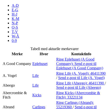
Kundeklubb
A-D
E-G
H-J
Inspirasjon
K-M
N-P
Q-S
T-V
Søk
W-Å
0-9
Tabell med aktuelle merkevarer
Merke
Hvor
Kontaktinfo
Åpningstider
Ring Eplehuset (A Good
A Good Company
Eplehuset
Company):
Send e-post
til
Praktisk informasjon
Eplehuset (A Good Company)
Ring Life (A. Vogel):
46411390
Ledige stillinger
A. Vogel
Life
/
Send e-post
til Life (A. Vogel)
Ring Life (Abeego):
46411390
/
Magasin
Abeego
Life
Send e-post
til Life (Abeego)
Gavekort
Abercrombie &
Ring Kicks (Abercrombie &
Kicks
Fitch
Fitch):
33221134
Finn frem
Ring Carlings (Abrand):
Abrand
Carlings
55219360
/
Send e-post
til