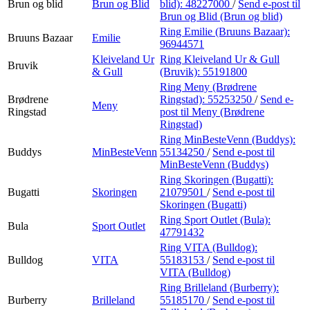
Brun og blid
Brun og Blid
blid):
48227000
/
Send e-post
til
Brun og Blid (Brun og blid)
Ring Emilie (Bruuns Bazaar):
Bruuns Bazaar
Emilie
96944571
Kleiveland Ur
Ring Kleiveland Ur & Gull
Bruvik
& Gull
(Bruvik):
55191800
Ring Meny (Brødrene
Brødrene
Ringstad):
55253250
/
Send e-
Meny
Ringstad
post
til Meny (Brødrene
Ringstad)
Ring MinBesteVenn (Buddys):
Buddys
MinBesteVenn
55134250
/
Send e-post
til
MinBesteVenn (Buddys)
Ring Skoringen (Bugatti):
Bugatti
Skoringen
21079501
/
Send e-post
til
Skoringen (Bugatti)
Ring Sport Outlet (Bula):
Bula
Sport Outlet
47791432
Ring VITA (Bulldog):
Bulldog
VITA
55183153
/
Send e-post
til
VITA (Bulldog)
Ring Brilleland (Burberry):
Burberry
Brilleland
55185170
/
Send e-post
til