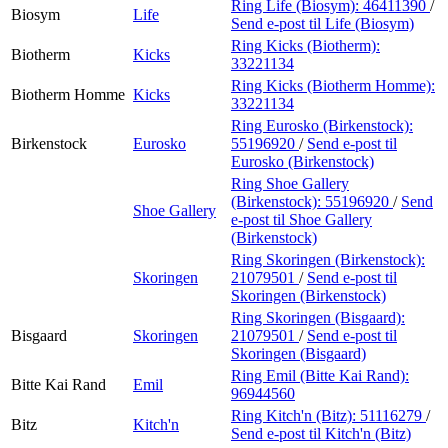
Ring Life (Biosym):
46411390
/
Biosym
Life
Send e-post
til Life (Biosym)
Ring Kicks (Biotherm):
Biotherm
Kicks
33221134
Ring Kicks (Biotherm Homme):
Biotherm Homme
Kicks
33221134
Ring Eurosko (Birkenstock):
Birkenstock
Eurosko
55196920
/
Send e-post
til
Eurosko (Birkenstock)
Ring Shoe Gallery
(Birkenstock):
55196920
/
Send
Shoe Gallery
e-post
til Shoe Gallery
(Birkenstock)
Ring Skoringen (Birkenstock):
Skoringen
21079501
/
Send e-post
til
Skoringen (Birkenstock)
Ring Skoringen (Bisgaard):
Bisgaard
Skoringen
21079501
/
Send e-post
til
Skoringen (Bisgaard)
Ring Emil (Bitte Kai Rand):
Bitte Kai Rand
Emil
96944560
Ring Kitch'n (Bitz):
51116279
/
Bitz
Kitch'n
Send e-post
til Kitch'n (Bitz)