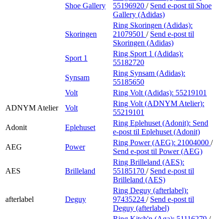
Shoe Gallery
55196920
/
Send e-post
til Shoe
Gallery (Adidas)
Ring Skoringen (Adidas):
Skoringen
21079501
/
Send e-post
til
Skoringen (Adidas)
Ring Sport 1 (Adidas):
Sport 1
55182720
Ring Synsam (Adidas):
Synsam
55185650
Volt
Ring Volt (Adidas):
55219101
Ring Volt (ADNYM Atelier):
ADNYM Atelier
Volt
55219101
Ring Eplehuset (Adonit):
Send
Adonit
Eplehuset
e-post
til Eplehuset (Adonit)
Ring Power (AEG):
21004000
/
AEG
Power
Send e-post
til Power (AEG)
Ring Brilleland (AES):
AES
Brilleland
55185170
/
Send e-post
til
Brilleland (AES)
Ring Deguy (afterlabel):
afterlabel
Deguy
97435224
/
Send e-post
til
Deguy (afterlabel)
Ring Kitch'n (Aga):
51116279
/