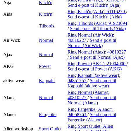
Aga
Kitch'n
Send e-post
til Kitch'n (Aga)
Ring Kitch'n (Aida):
51116279
/
Aida
Kitch'n
Send e-post
til Kitch'n (Aida)
Ring Tilbords (Aida):
91923094
Tilbords
/
Send e-post
til Tilbords (Aida)
Ring Normal (Air Wick):
Air Wick
Normal
40810227
/
Send e-post
til
Normal (Air Wick)
Ring Normal (Ajax):
40810227
Ajax
Normal
/
Send e-post
til Normal (Ajax)
Ring Power (AKG):
21004000
/
AKG
Power
Send e-post
til Power (AKG)
Ring Kappahl (aktive wear):
aktive wear
Kappahl
94851757
/
Send e-post
til
Kappahl (aktive wear)
Ring Normal (Alama):
Alama
Normal
40810227
/
Send e-post
til
Normal (Alama)
Ring Fargerike (Alanor):
Alanor
Fargerike
94058763
/
Send e-post
til
Fargerike (Alanor)
Ring Sport Outlet (Alien
Alien workshop
Sport Outlet