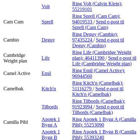
Ring Volt (Calvin Klein):
Volt
55219101
Ring Sprell (Cam Cam):
Cam Cam
Sprell
94019533
/
Send e-post
til
Sprell (Cam Cam)
Ring Deguy (Cambio):
Cambio
Deguy
97435224
/
Send e-post
til
Deguy (Cambio)
Ring Life (Cambridge Weight
Cambridge
Life
plan):
46411390
/
Send e-post
til
Weight plan
Life (Cambridge Weight plan)
Ring Emil (Camel Active):
Camel Active
Emil
96944560
Ring Kitch'n (Camelbak):
Camelbak
Kitch'n
51116279
/
Send e-post
til
Kitch'n (Camelbak)
Ring Tilbords (Camelbak):
Tilbords
91923094
/
Send e-post
til
Tilbords (Camelbak)
Apotek 1
Ring Apotek 1 Bygg A (Camilla
Camilla Pihl
Bygg A
Pihl):
55253090
Apotek 1
Ring Apotek 1 Bygg B (Camilla
Bygg B
Pihl):
55393240