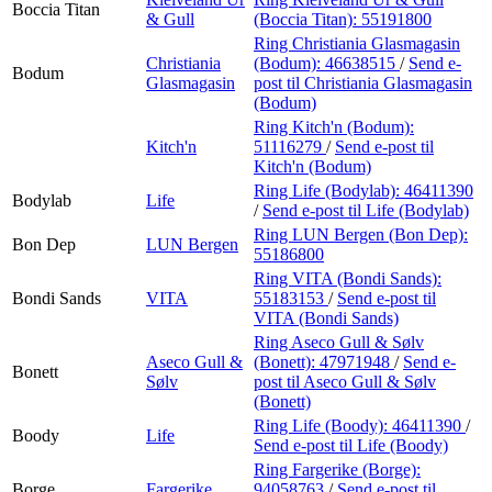
Boccia Titan
& Gull
(Boccia Titan):
55191800
Ring Christiania Glasmagasin
Christiania
(Bodum):
46638515
/
Send e-
Bodum
Glasmagasin
post
til Christiania Glasmagasin
(Bodum)
Ring Kitch'n (Bodum):
Kitch'n
51116279
/
Send e-post
til
Kitch'n (Bodum)
Ring Life (Bodylab):
46411390
Bodylab
Life
/
Send e-post
til Life (Bodylab)
Ring LUN Bergen (Bon Dep):
Bon Dep
LUN Bergen
55186800
Ring VITA (Bondi Sands):
Bondi Sands
VITA
55183153
/
Send e-post
til
VITA (Bondi Sands)
Ring Aseco Gull & Sølv
Aseco Gull &
(Bonett):
47971948
/
Send e-
Bonett
Sølv
post
til Aseco Gull & Sølv
(Bonett)
Ring Life (Boody):
46411390
/
Boody
Life
Send e-post
til Life (Boody)
Ring Fargerike (Borge):
Borge
Fargerike
94058763
/
Send e-post
til