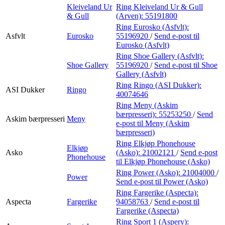
Kleiveland Ur
Ring Kleiveland Ur & Gull
& Gull
(Arven):
55191800
Ring Eurosko (Asfvlt):
Asfvlt
Eurosko
55196920
/
Send e-post
til
Eurosko (Asfvlt)
Ring Shoe Gallery (Asfvlt):
Shoe Gallery
55196920
/
Send e-post
til Shoe
Gallery (Asfvlt)
Ring Ringo (ASI Dukker):
ASI Dukker
Ringo
40074646
Ring Meny (Askim
bærpresseri):
55253250
/
Send
Askim bærpresseri
Meny
e-post
til Meny (Askim
bærpresseri)
Ring Elkjøp Phonehouse
Elkjøp
Asko
(Asko):
21002121
/
Send e-post
Phonehouse
til Elkjøp Phonehouse (Asko)
Ring Power (Asko):
21004000
/
Power
Send e-post
til Power (Asko)
Ring Fargerike (Aspecta):
Aspecta
Fargerike
94058763
/
Send e-post
til
Fargerike (Aspecta)
Ring Sport 1 (Aspery):