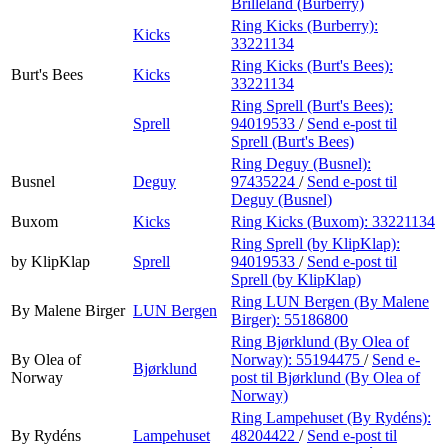
Brilleland (Burberry)
Ring Kicks (Burberry):
Kicks
33221134
Ring Kicks (Burt's Bees):
Burt's Bees
Kicks
33221134
Ring Sprell (Burt's Bees):
Sprell
94019533
/
Send e-post
til
Sprell (Burt's Bees)
Ring Deguy (Busnel):
Busnel
Deguy
97435224
/
Send e-post
til
Deguy (Busnel)
Buxom
Kicks
Ring Kicks (Buxom):
33221134
Ring Sprell (by KlipKlap):
by KlipKlap
Sprell
94019533
/
Send e-post
til
Sprell (by KlipKlap)
Ring LUN Bergen (By Malene
By Malene Birger
LUN Bergen
Birger):
55186800
Ring Bjørklund (By Olea of
By Olea of
Norway):
55194475
/
Send e-
Bjørklund
Norway
post
til Bjørklund (By Olea of
Norway)
Ring Lampehuset (By Rydéns):
By Rydéns
Lampehuset
48204422
/
Send e-post
til