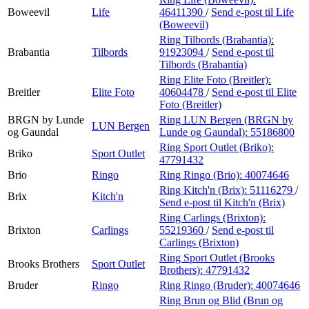
Boweevil
Life
46411390
/
Send e-post
til Life
(Boweevil)
Ring Tilbords (Brabantia):
Brabantia
Tilbords
91923094
/
Send e-post
til
Tilbords (Brabantia)
Ring Elite Foto (Breitler):
Breitler
Elite Foto
40604478
/
Send e-post
til Elite
Foto (Breitler)
BRGN by Lunde
Ring LUN Bergen (BRGN by
LUN Bergen
og Gaundal
Lunde og Gaundal):
55186800
Ring Sport Outlet (Briko):
Briko
Sport Outlet
47791432
Brio
Ringo
Ring Ringo (Brio):
40074646
Ring Kitch'n (Brix):
51116279
/
Brix
Kitch'n
Send e-post
til Kitch'n (Brix)
Ring Carlings (Brixton):
Brixton
Carlings
55219360
/
Send e-post
til
Carlings (Brixton)
Ring Sport Outlet (Brooks
Brooks Brothers
Sport Outlet
Brothers):
47791432
Bruder
Ringo
Ring Ringo (Bruder):
40074646
Ring Brun og Blid (Brun og