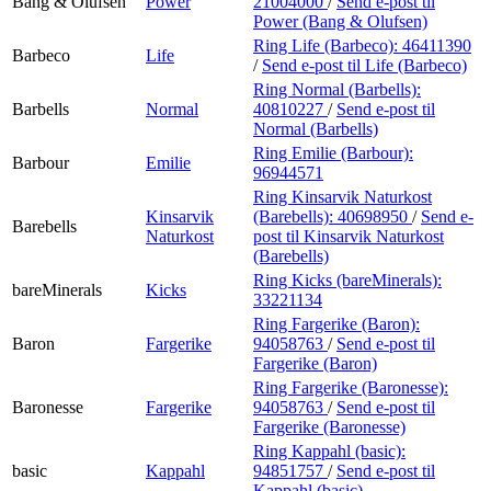
Bang & Olufsen
Power
21004000
/
Send e-post
til
Power (Bang & Olufsen)
Ring Life (Barbeco):
46411390
Barbeco
Life
/
Send e-post
til Life (Barbeco)
Ring Normal (Barbells):
Barbells
Normal
40810227
/
Send e-post
til
Normal (Barbells)
Ring Emilie (Barbour):
Barbour
Emilie
96944571
Ring Kinsarvik Naturkost
Kinsarvik
(Barebells):
40698950
/
Send e-
Barebells
Naturkost
post
til Kinsarvik Naturkost
(Barebells)
Ring Kicks (bareMinerals):
bareMinerals
Kicks
33221134
Ring Fargerike (Baron):
Baron
Fargerike
94058763
/
Send e-post
til
Fargerike (Baron)
Ring Fargerike (Baronesse):
Baronesse
Fargerike
94058763
/
Send e-post
til
Fargerike (Baronesse)
Ring Kappahl (basic):
basic
Kappahl
94851757
/
Send e-post
til
Kappahl (basic)