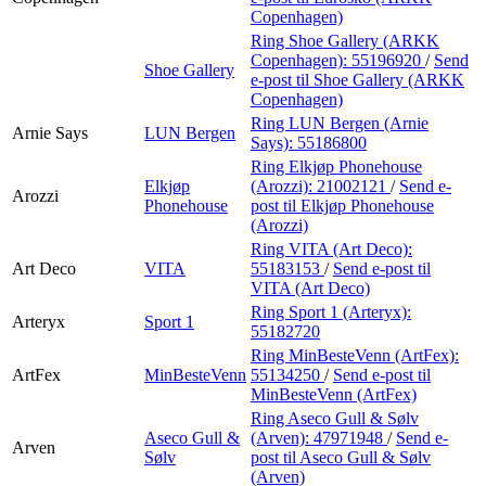
Copenhagen)
Ring Shoe Gallery (ARKK
Copenhagen):
55196920
/
Send
Shoe Gallery
e-post
til Shoe Gallery (ARKK
Copenhagen)
Ring LUN Bergen (Arnie
Arnie Says
LUN Bergen
Says):
55186800
Ring Elkjøp Phonehouse
Elkjøp
(Arozzi):
21002121
/
Send e-
Arozzi
Phonehouse
post
til Elkjøp Phonehouse
(Arozzi)
Ring VITA (Art Deco):
Art Deco
VITA
55183153
/
Send e-post
til
VITA (Art Deco)
Ring Sport 1 (Arteryx):
Arteryx
Sport 1
55182720
Ring MinBesteVenn (ArtFex):
ArtFex
MinBesteVenn
55134250
/
Send e-post
til
MinBesteVenn (ArtFex)
Ring Aseco Gull & Sølv
Aseco Gull &
(Arven):
47971948
/
Send e-
Arven
Sølv
post
til Aseco Gull & Sølv
(Arven)