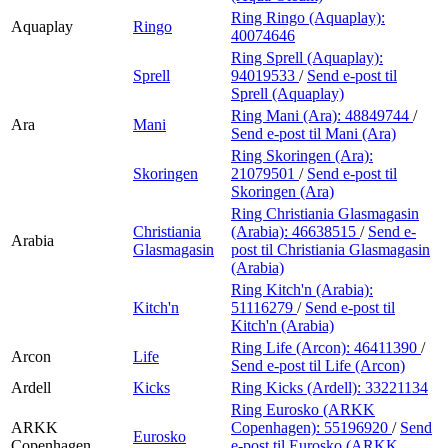
Ring Ringo (Aquaplay):
Aquaplay
Ringo
40074646
Ring Sprell (Aquaplay):
Sprell
94019533
/
Send e-post
til
Sprell (Aquaplay)
Ring Mani (Ara):
48849744
/
Ara
Mani
Send e-post
til Mani (Ara)
Ring Skoringen (Ara):
Skoringen
21079501
/
Send e-post
til
Skoringen (Ara)
Ring Christiania Glasmagasin
Christiania
(Arabia):
46638515
/
Send e-
Arabia
Glasmagasin
post
til Christiania Glasmagasin
(Arabia)
Ring Kitch'n (Arabia):
Kitch'n
51116279
/
Send e-post
til
Kitch'n (Arabia)
Ring Life (Arcon):
46411390
/
Arcon
Life
Send e-post
til Life (Arcon)
Ardell
Kicks
Ring Kicks (Ardell):
33221134
Ring Eurosko (ARKK
ARKK
Copenhagen):
55196920
/
Send
Eurosko
Copenhagen
e-post
til Eurosko (ARKK