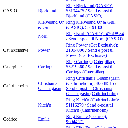
Ring Bjørklund (CASIO):
CASIO
Bjørklund
55194475
/
Send e-post
til
Bjørklund (CASIO)
Kleiveland Ur
Ring Kleiveland Ur & Gull
& Gull
(CASIO):
55191800
Ring Norli (CASIO):
47618984
Norli
/
Send e-post
til Norli (CASIO)
Ring Power (Cat Exclusive):
Cat Exclusive
Power
21004000
/
Send e-post
til
Power (Cat Exclusive)
Ring Carlings (Caterpillar):
Caterpillar
Carlings
55219360
/
Send e-post
til
Carlings (Caterpillar)
Ring Christiania Glasmagasin
Christiania
(Cathrineholm):
46638515
/
Cathrineholm
Glasmagasin
Send e-post
til Christiania
Glasmagasin (Cathrineholm)
Ring Kitch'n (Cathrineholm):
Kitch'n
51116279
/
Send e-post
til
Kitch'n (Cathrineholm)
Ring Emilie (Cedrico):
Cedrico
Emilie
96944571
Ring Elite Foto (Celestron):