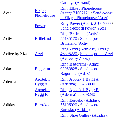
Carlings (Abrand)
Ring Elkjøp Phonehouse
Elkjøp
Acer
(Acer):
21002121
/
Send e-post
Phonehouse
til Elkjøp Phonehouse (Acer)
Ring Power (Acer):
21004000
/
Power
Send e-post
til Power (Acer)
Ring Brilleland (Activ):
Activ
Brilleland
55185170
/
Send e-post
til
Brilleland (Activ)
Ring Zizzi (Active by Zizzi.):
Active by Zizzi.
Zizzi
46895220
/
Send e-post
til Zizzi
(Active by Zizzi.)
Ring Bagorama (Adax):
Adax
Bagorama
92068828
/
Send e-post
til
Bagorama (Adax)
Apotek 1
Ring Apotek 1 Bygg A
Aderma
Bygg A
(Aderma):
55253090
Apotek 1
Ring Apotek 1 Bygg B
Bygg B
(Aderma):
55393240
Ring Eurosko (Adidas):
Adidas
Eurosko
55196920
/
Send e-post
til
Eurosko (Adidas)
Ring Shoe Gallery (Adidas):