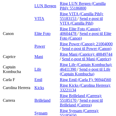
Ring LUN Bergen (Camilla
LUN Bergen
Pihl):
55186800
Ring VITA (Camilla Pihl):
VITA
55183153
/
Send e-post
til
VITA (Camilla Pihl)
Ring Elite Foto (Canon):
Canon
Elite Foto
40604478
/
Send e-post
til Elite
Foto (Canon)
Ring Power (Canon):
21004000
Power
/
Send e-post
til Power (Canon)
Ring Mani (Caprice):
48849744
Caprice
Mani
/
Send e-post
til Mani (Caprice)
Ring Life (Captain Kombucha):
Captain
Life
46411390
/
Send e-post
til Life
Kombucha
(Captain Kombucha)
Carla F
Emil
Ring Emil (Carla F):
96944560
Ring Kicks (Carolina Herrera):
Carolina Herrera
Kicks
33221134
Ring Brilleland (Carrera):
Carrera
Brilleland
55185170
/
Send e-post
til
Brilleland (Carrera)
Ring Synsam (Carrera):
Synsam
55185650