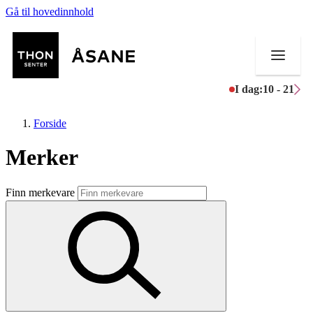
Gå til hovedinnhold
I dag:
10 - 21
Forside
Merker
Butikker
Finn merkevare
Mat og drikke
Helse
Aktiviteter
Tilbud