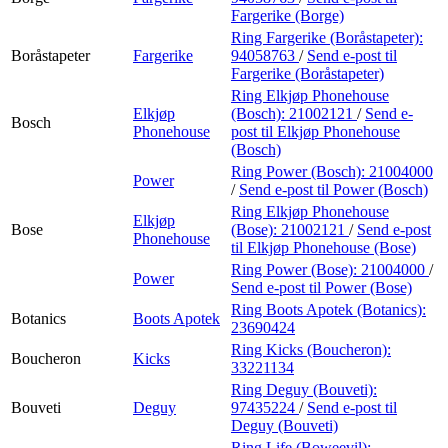
Fargerike (Borge)
Ring Fargerike (Boråstapeter):
Boråstapeter
Fargerike
94058763
/
Send e-post
til
Fargerike (Boråstapeter)
Ring Elkjøp Phonehouse
Elkjøp
(Bosch):
21002121
/
Send e-
Bosch
Phonehouse
post
til Elkjøp Phonehouse
(Bosch)
Ring Power (Bosch):
21004000
Power
/
Send e-post
til Power (Bosch)
Ring Elkjøp Phonehouse
Elkjøp
Bose
(Bose):
21002121
/
Send e-post
Phonehouse
til Elkjøp Phonehouse (Bose)
Ring Power (Bose):
21004000
/
Power
Send e-post
til Power (Bose)
Ring Boots Apotek (Botanics):
Botanics
Boots Apotek
23690424
Ring Kicks (Boucheron):
Boucheron
Kicks
33221134
Ring Deguy (Bouveti):
Bouveti
Deguy
97435224
/
Send e-post
til
Deguy (Bouveti)
Ring Life (Boweevil):