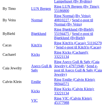
Lampehuset (By Rydéns)
Ring LUN Bergen (By Timo):
By Timo
LUN Bergen
55186800
Ring Normal (By Veira):
By Veira
Normal
40810227
/
Send e-post
til
Normal (By Veira)
Ring Bjørklund (ByBiehl):
ByBiehl
Bjørklund
55194475
/
Send e-post
til
Bjørklund (ByBiehl)
Ring Kitch'n (Cacas):
51116279
Cacas
Kitch'n
/
Send e-post
til Kitch'n (Cacas)
Ring Kicks (Cacharel):
Cacharel
Kicks
33221134
Ring Aseco Gull & Sølv (Caia
Aseco Gull &
Jewelry):
47971948
/
Send e-
Caia Jewelry
Sølv
post
til Aseco Gull & Sølv (Caia
Jewelry)
Ring Emilie (Calvin Klein):
Calvin Klein
Emilie
96944571
Ring Kicks (Calvin Klein):
Kicks
33221134
Ring VIC (Calvin Klein):
VIC
45377988