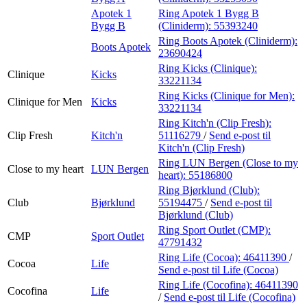
Apotek 1
Ring Apotek 1 Bygg B
Bygg B
(Cliniderm):
55393240
Ring Boots Apotek (Cliniderm):
Boots Apotek
23690424
Ring Kicks (Clinique):
Clinique
Kicks
33221134
Ring Kicks (Clinique for Men):
Clinique for Men
Kicks
33221134
Ring Kitch'n (Clip Fresh):
Clip Fresh
Kitch'n
51116279
/
Send e-post
til
Kitch'n (Clip Fresh)
Ring LUN Bergen (Close to my
Close to my heart
LUN Bergen
heart):
55186800
Ring Bjørklund (Club):
Club
Bjørklund
55194475
/
Send e-post
til
Bjørklund (Club)
Ring Sport Outlet (CMP):
CMP
Sport Outlet
47791432
Ring Life (Cocoa):
46411390
/
Cocoa
Life
Send e-post
til Life (Cocoa)
Ring Life (Cocofina):
46411390
Cocofina
Life
/
Send e-post
til Life (Cocofina)