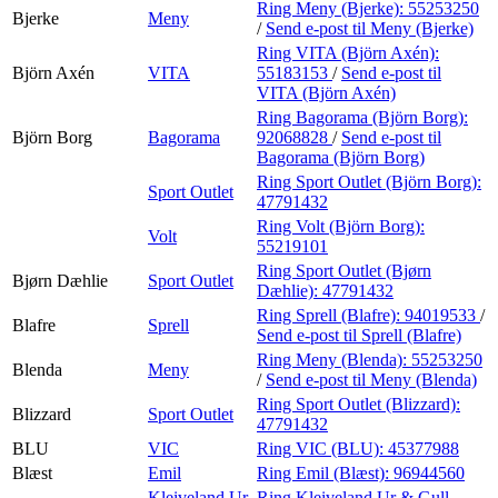
Ring Meny (Bjerke):
55253250
Bjerke
Meny
/
Send e-post
til Meny (Bjerke)
Ring VITA (Björn Axén):
Björn Axén
VITA
55183153
/
Send e-post
til
VITA (Björn Axén)
Ring Bagorama (Björn Borg):
Björn Borg
Bagorama
92068828
/
Send e-post
til
Bagorama (Björn Borg)
Ring Sport Outlet (Björn Borg):
Sport Outlet
47791432
Ring Volt (Björn Borg):
Volt
55219101
Ring Sport Outlet (Bjørn
Bjørn Dæhlie
Sport Outlet
Dæhlie):
47791432
Ring Sprell (Blafre):
94019533
/
Blafre
Sprell
Send e-post
til Sprell (Blafre)
Ring Meny (Blenda):
55253250
Blenda
Meny
/
Send e-post
til Meny (Blenda)
Ring Sport Outlet (Blizzard):
Blizzard
Sport Outlet
47791432
BLU
VIC
Ring VIC (BLU):
45377988
Blæst
Emil
Ring Emil (Blæst):
96944560
Kleiveland Ur
Ring Kleiveland Ur & Gull