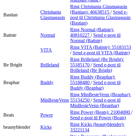
Ring Christiania Glasmagasin
Christiania
(Bastian):
46638515
/
Send e-
Bastian
Glasmagasin
post
til Christiania Glasmagasin
(Bastian)
Ring Normal (Batiste):
Batiste
Normal
40810227
/
Send e-post
til
Normal (Batiste)
Ring VITA (Batiste):
55183153
VITA
/
Send e-post
til VITA (Batiste)
Ring Brilleland (Be Bright):
Be Bright
Brilleland
55185170
/
Send e-post
til
Brilleland (Be Bright)
Ring Buddy (Beaphar):
Beaphar
Buddy
55188480
/
Send e-post
til
Buddy (Beaphar)
Ring MinBesteVenn (Beaphar):
MinBesteVenn
55134250
/
Send e-post
til
MinBesteVenn (Beaphar)
Ring Power (Beats):
21004000
/
Beats
Power
Send e-post
til Power (Beats)
Ring Kicks (beautyblender):
beautyblender
Kicks
33221134