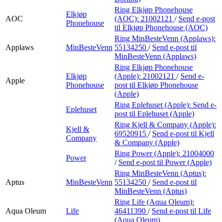
Ring Elkjøp Phonehouse
Elkjøp
AOC
(AOC):
21002121
/
Send e-post
Phonehouse
til Elkjøp Phonehouse (AOC)
Ring MinBesteVenn (Applaws):
Applaws
MinBesteVenn
55134250
/
Send e-post
til
MinBesteVenn (Applaws)
Ring Elkjøp Phonehouse
Elkjøp
(Apple):
21002121
/
Send e-
Apple
Phonehouse
post
til Elkjøp Phonehouse
(Apple)
Ring Eplehuset (Apple):
Send e-
Eplehuset
post
til Eplehuset (Apple)
Ring Kjell & Company (Apple):
Kjell &
69520915
/
Send e-post
til Kjell
Company
& Company (Apple)
Ring Power (Apple):
21004000
Power
/
Send e-post
til Power (Apple)
Ring MinBesteVenn (Aptus):
Aptus
MinBesteVenn
55134250
/
Send e-post
til
MinBesteVenn (Aptus)
Ring Life (Aqua Oleum):
Aqua Oleum
Life
46411390
/
Send e-post
til Life
(Aqua Oleum)