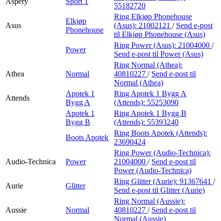
Aspery
Sport 1
55182720
Ring Elkjøp Phonehouse
Elkjøp
Asus
(Asus):
21002121
/
Send e-post
Phonehouse
til Elkjøp Phonehouse (Asus)
Ring Power (Asus):
21004000
/
Power
Send e-post
til Power (Asus)
Ring Normal (Athea):
Athea
Normal
40810227
/
Send e-post
til
Normal (Athea)
Apotek 1
Ring Apotek 1 Bygg A
Attends
Bygg A
(Attends):
55253090
Apotek 1
Ring Apotek 1 Bygg B
Bygg B
(Attends):
55393240
Ring Boots Apotek (Attends):
Boots Apotek
23690424
Ring Power (Audio-Technica):
Audio-Technica
Power
21004000
/
Send e-post
til
Power (Audio-Technica)
Ring Glitter (Aurie):
91367641
/
Aurie
Glitter
Send e-post
til Glitter (Aurie)
Ring Normal (Aussie):
Aussie
Normal
40810227
/
Send e-post
til
Normal (Aussie)