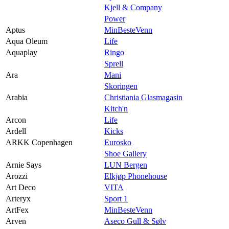
Kjell & Company
Power
Aptus
MinBesteVenn
Aqua Oleum
Life
Aquaplay
Ringo
Sprell
Ara
Mani
Skoringen
Arabia
Christiania Glasmagasin
Kitch'n
Arcon
Life
Ardell
Kicks
ARKK Copenhagen
Eurosko
Shoe Gallery
Arnie Says
LUN Bergen
Arozzi
Elkjøp Phonehouse
Art Deco
VITA
Arteryx
Sport 1
ArtFex
MinBesteVenn
Arven
Aseco Gull & Sølv