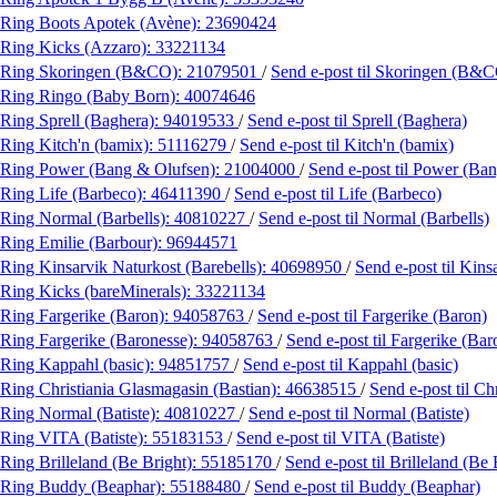
Ring Boots Apotek (Avène):
23690424
Ring Kicks (Azzaro):
33221134
Ring Skoringen (B&CO):
21079501
/
Send e-post
til Skoringen (B&
Ring Ringo (Baby Born):
40074646
Ring Sprell (Baghera):
94019533
/
Send e-post
til Sprell (Baghera)
Ring Kitch'n (bamix):
51116279
/
Send e-post
til Kitch'n (bamix)
Ring Power (Bang & Olufsen):
21004000
/
Send e-post
til Power (Ba
Ring Life (Barbeco):
46411390
/
Send e-post
til Life (Barbeco)
Ring Normal (Barbells):
40810227
/
Send e-post
til Normal (Barbells)
Ring Emilie (Barbour):
96944571
Ring Kinsarvik Naturkost (Barebells):
40698950
/
Send e-post
til Kins
Ring Kicks (bareMinerals):
33221134
Ring Fargerike (Baron):
94058763
/
Send e-post
til Fargerike (Baron)
Ring Fargerike (Baronesse):
94058763
/
Send e-post
til Fargerike (Bar
Ring Kappahl (basic):
94851757
/
Send e-post
til Kappahl (basic)
Ring Christiania Glasmagasin (Bastian):
46638515
/
Send e-post
til C
Ring Normal (Batiste):
40810227
/
Send e-post
til Normal (Batiste)
Ring VITA (Batiste):
55183153
/
Send e-post
til VITA (Batiste)
Ring Brilleland (Be Bright):
55185170
/
Send e-post
til Brilleland (Be 
Ring Buddy (Beaphar):
55188480
/
Send e-post
til Buddy (Beaphar)