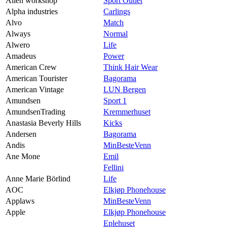
Alien workshop
Sport Outlet
Alpha industries
Carlings
Alvo
Match
Always
Normal
Alwero
Life
Amadeus
Power
American Crew
Think Hair Wear
American Tourister
Bagorama
American Vintage
LUN Bergen
Amundsen
Sport 1
AmundsenTrading
Kremmerhuset
Anastasia Beverly Hills
Kicks
Andersen
Bagorama
Andis
MinBesteVenn
Ane Mone
Emil
Fellini
Anne Marie Börlind
Life
AOC
Elkjøp Phonehouse
Applaws
MinBesteVenn
Apple
Elkjøp Phonehouse
Eplehuset