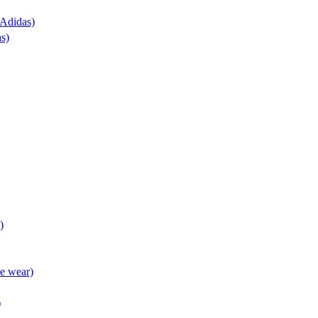
(Adidas)
as)
)
ve wear)
)