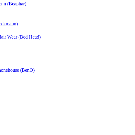
enn (Beaphar)
Beckmann)
 Hair Wear (Bed Head)
Phonehouse (BenQ)