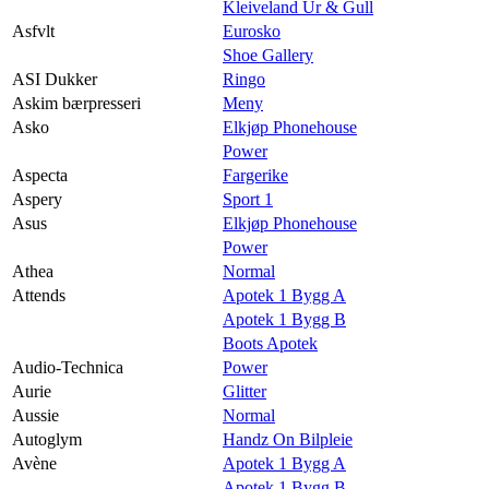
Kleiveland Ur & Gull
Asfvlt
Eurosko
Shoe Gallery
ASI Dukker
Ringo
Askim bærpresseri
Meny
Asko
Elkjøp Phonehouse
Power
Aspecta
Fargerike
Aspery
Sport 1
Asus
Elkjøp Phonehouse
Power
Athea
Normal
Attends
Apotek 1 Bygg A
Apotek 1 Bygg B
Boots Apotek
Audio-Technica
Power
Aurie
Glitter
Aussie
Normal
Autoglym
Handz On Bilpleie
Avène
Apotek 1 Bygg A
Apotek 1 Bygg B