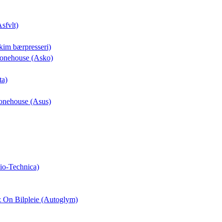
Asfvlt)
kim bærpresseri)
Phonehouse (Asko)
ta)
honehouse (Asus)
io-Technica)
z On Bilpleie (Autoglym)