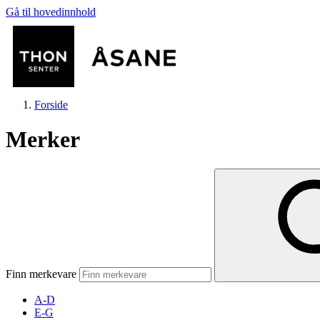
Gå til hovedinnhold
Forside
Merker
Butikker
Mat og drikke
Finn merkevare
Helse
A-D
E-G