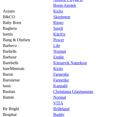
Boots Apotek
Azzaro
Kicks
B&CO
Skoringen
Baby Born
Ringo
Baghera
Sprell
bamix
Kitch'n
Bang & Olufsen
Power
Barbeco
Life
Barbells
Normal
Barbour
Emilie
Barebells
Kinsarvik Naturkost
bareMinerals
Kicks
Baron
Fargerike
Baronesse
Fargerike
basic
Kappahl
Bastian
Christiania Glasmagasin
Batiste
Normal
VITA
Be Bright
Brilleland
Beaphar
Buddy