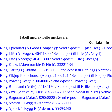
Tabell med aktuelle merkevarer
Kontaktinfo
Ring Eplehuset (A Good Company):
Send e-post
til Eplehuset (A Go
Ring Life (A. Vogel):
46411390
/
Send e-post
til Life (A. Vogel)
Ring Life (Abeego):
46411390
/
Send e-post
til Life (Abeego)
Ring Kicks (Abercrombie & Fitch):
33221134
Ring Carlings (Abrand):
55219360
/
Send e-post
til Carlings (Abrand)
Ring Elkjøp Phonehouse (Acer):
21002121
/
Send e-post
til Elkjøp P
Ring Power (Acer):
21004000
/
Send e-post
til Power (Acer)
Ring Brilleland (Activ):
55185170
/
Send e-post
til Brilleland (Activ)
Ring Zizzi (Active by Zizzi.):
46895220
/
Send e-post
til Zizzi (Active
Ring Bagorama (Adax):
92068828
/
Send e-post
til Bagorama (Adax)
Ring Apotek 1 Bygg A (Aderma):
55253090
Ring Apotek 1 Bygg B (Aderma):
55393240