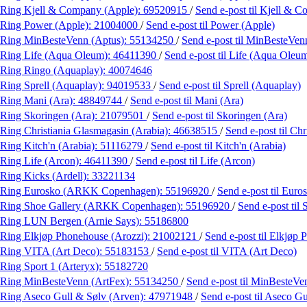
Ring Kjell & Company (Apple):
69520915
/
Send e-post
til Kjell & 
Ring Power (Apple):
21004000
/
Send e-post
til Power (Apple)
Ring MinBesteVenn (Aptus):
55134250
/
Send e-post
til MinBesteVen
Ring Life (Aqua Oleum):
46411390
/
Send e-post
til Life (Aqua Oleu
Ring Ringo (Aquaplay):
40074646
Ring Sprell (Aquaplay):
94019533
/
Send e-post
til Sprell (Aquaplay)
Ring Mani (Ara):
48849744
/
Send e-post
til Mani (Ara)
Ring Skoringen (Ara):
21079501
/
Send e-post
til Skoringen (Ara)
Ring Christiania Glasmagasin (Arabia):
46638515
/
Send e-post
til Ch
Ring Kitch'n (Arabia):
51116279
/
Send e-post
til Kitch'n (Arabia)
Ring Life (Arcon):
46411390
/
Send e-post
til Life (Arcon)
Ring Kicks (Ardell):
33221134
Ring Eurosko (ARKK Copenhagen):
55196920
/
Send e-post
til Eur
Ring Shoe Gallery (ARKK Copenhagen):
55196920
/
Send e-post
til
Ring LUN Bergen (Arnie Says):
55186800
Ring Elkjøp Phonehouse (Arozzi):
21002121
/
Send e-post
til Elkjøp
Ring VITA (Art Deco):
55183153
/
Send e-post
til VITA (Art Deco)
Ring Sport 1 (Arteryx):
55182720
Ring MinBesteVenn (ArtFex):
55134250
/
Send e-post
til MinBesteVe
Ring Aseco Gull & Sølv (Arven):
47971948
/
Send e-post
til Aseco G