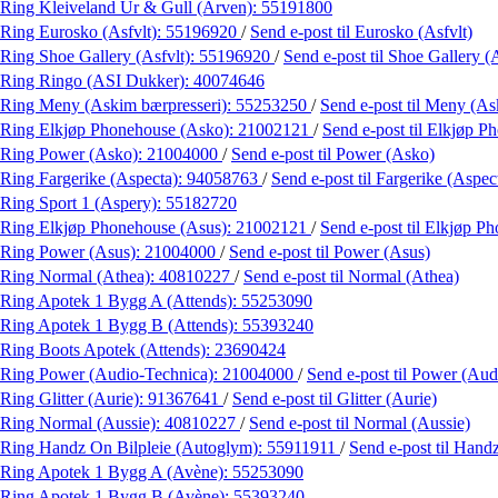
Ring Kleiveland Ur & Gull (Arven):
55191800
Ring Eurosko (Asfvlt):
55196920
/
Send e-post
til Eurosko (Asfvlt)
Ring Shoe Gallery (Asfvlt):
55196920
/
Send e-post
til Shoe Gallery (
Ring Ringo (ASI Dukker):
40074646
Ring Meny (Askim bærpresseri):
55253250
/
Send e-post
til Meny (As
Ring Elkjøp Phonehouse (Asko):
21002121
/
Send e-post
til Elkjøp 
Ring Power (Asko):
21004000
/
Send e-post
til Power (Asko)
Ring Fargerike (Aspecta):
94058763
/
Send e-post
til Fargerike (Aspec
Ring Sport 1 (Aspery):
55182720
Ring Elkjøp Phonehouse (Asus):
21002121
/
Send e-post
til Elkjøp P
Ring Power (Asus):
21004000
/
Send e-post
til Power (Asus)
Ring Normal (Athea):
40810227
/
Send e-post
til Normal (Athea)
Ring Apotek 1 Bygg A (Attends):
55253090
Ring Apotek 1 Bygg B (Attends):
55393240
Ring Boots Apotek (Attends):
23690424
Ring Power (Audio-Technica):
21004000
/
Send e-post
til Power (Aud
Ring Glitter (Aurie):
91367641
/
Send e-post
til Glitter (Aurie)
Ring Normal (Aussie):
40810227
/
Send e-post
til Normal (Aussie)
Ring Handz On Bilpleie (Autoglym):
55911911
/
Send e-post
til Hand
Ring Apotek 1 Bygg A (Avène):
55253090
Ring Apotek 1 Bygg B (Avène):
55393240