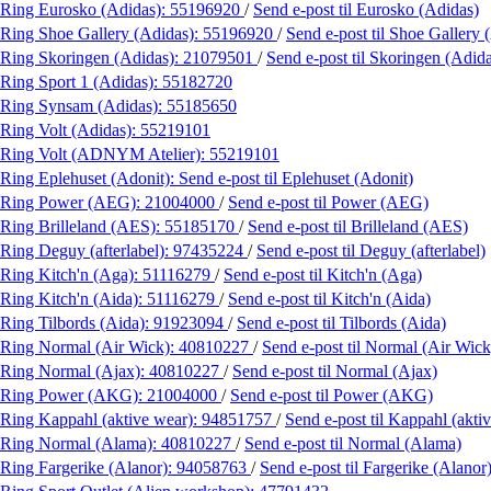
Ring Eurosko (Adidas):
55196920
/
Send e-post
til Eurosko (Adidas)
Ring Shoe Gallery (Adidas):
55196920
/
Send e-post
til Shoe Gallery 
Ring Skoringen (Adidas):
21079501
/
Send e-post
til Skoringen (Adid
Ring Sport 1 (Adidas):
55182720
Ring Synsam (Adidas):
55185650
Ring Volt (Adidas):
55219101
Ring Volt (ADNYM Atelier):
55219101
Ring Eplehuset (Adonit):
Send e-post
til Eplehuset (Adonit)
Ring Power (AEG):
21004000
/
Send e-post
til Power (AEG)
Ring Brilleland (AES):
55185170
/
Send e-post
til Brilleland (AES)
Ring Deguy (afterlabel):
97435224
/
Send e-post
til Deguy (afterlabel)
Ring Kitch'n (Aga):
51116279
/
Send e-post
til Kitch'n (Aga)
Ring Kitch'n (Aida):
51116279
/
Send e-post
til Kitch'n (Aida)
Ring Tilbords (Aida):
91923094
/
Send e-post
til Tilbords (Aida)
Ring Normal (Air Wick):
40810227
/
Send e-post
til Normal (Air Wick
Ring Normal (Ajax):
40810227
/
Send e-post
til Normal (Ajax)
Ring Power (AKG):
21004000
/
Send e-post
til Power (AKG)
Ring Kappahl (aktive wear):
94851757
/
Send e-post
til Kappahl (akti
Ring Normal (Alama):
40810227
/
Send e-post
til Normal (Alama)
Ring Fargerike (Alanor):
94058763
/
Send e-post
til Fargerike (Alanor