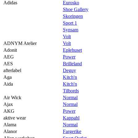
Praktisk informasjon
Adidas
Eurosko
Shoe Gallery
Ledige stillinger
Skoringen
Sport 1
Magasin
Synsam
Gavekort
Volt
ADNYM Atelier
Volt
Finn frem
Adonit
Eplehuset
AEG
Power
AES
Brilleland
afterlabel
Deguy
Aga
Kitch'n
Aida
Kitch'n
Tilbords
Air Wick
Normal
Ajax
Normal
AKG
Power
aktive wear
Kappahl
Alama
Normal
Alanor
Fargerike