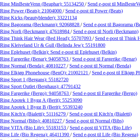
Ring MinBesteVenn (Beaphar):
55134250
/
Send e-post
til MinBesteV
Ring Power (Beats):
21004000
/
Send e-post
til Power (Beats)
Ring Kicks (beautyblender):
33221134
Ring Bagorama (Beckmann):
92068828
/
Send e-post
til Bagorama (
Ring Norli (Beckmann):
47618984
/
Send e-post
til Norli (Beckmann)
Ring Think Hair Wear (Bed Head):
55707093
/
Send e-post
til Think
Ring Kleiveland Ur & Gull (Belinda Jew):
55191800
Ring Eplehuset (Belkin):
Send e-post
til Eplehuset (Belkin)
Ring Fargerike (Benar):
94058763
/
Send e-post
til Fargerike (Benar)
Ring Normal (Benda):
40810227
/
Send e-post
til Normal (Benda)
Ring Elkjøp Phonehouse (BenQ):
21002121
/
Send e-post
til Elkjøp 
Ring Sport 1 (Bergans):
55182720
Ring Sport Outlet (Berghaus):
47791432
Ring Fargerike (Bergo):
94058763
/
Send e-post
til Fargerike (Bergo)
Ring Apotek 1 Bygg A (Berit):
55253090
Ring Apotek 1 Bygg B (Berit):
55393240
Ring Kitch'n (Bialetti):
51116279
/
Send e-post
til Kitch'n (Bialetti)
Ring Normal (Bibs):
40810227
/
Send e-post
til Normal (Bibs)
Ring VITA (Bio Life):
55183153
/
Send e-post
til VITA (Bio Life)
Ring Life (Bio Regena):
46411390
/
Send e-post
til Life (Bio Regena)