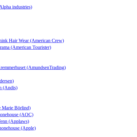
(Alpha industries)
Think Hair Wear (American Crew)
orama (American Tourister)
 Kremmerhuset (AmundsenTrading)
dersen)
n (Andis)
e Marie Börlind)
Phonehouse (AOC)
Venn (Applaws)
Phonehouse (Apple)