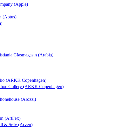
Company (Apple)
n (Aptus)
m)
ristiania Glasmagasin (Arabia)
osko (ARKK Copenhagen)
 Shoe Gallery (ARKK Copenhagen)
 Phonehouse (Arozzi)
nn (ArtFex)
ull & Sølv (Arven)