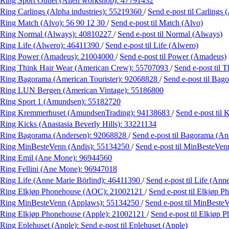
Ring Sport Outlet (Alien workshop):
47791432
Ring Carlings (Alpha industries):
55219360
/
Send e-post
til Carlings 
Ring Match (Alvo):
56 90 12 30
/
Send e-post
til Match (Alvo)
Ring Normal (Always):
40810227
/
Send e-post
til Normal (Always)
Ring Life (Alwero):
46411390
/
Send e-post
til Life (Alwero)
Ring Power (Amadeus):
21004000
/
Send e-post
til Power (Amadeus)
Ring Think Hair Wear (American Crew):
55707093
/
Send e-post
til 
Ring Bagorama (American Tourister):
92068828
/
Send e-post
til Bag
Ring LUN Bergen (American Vintage):
55186800
Ring Sport 1 (Amundsen):
55182720
Ring Kremmerhuset (AmundsenTrading):
94138683
/
Send e-post
til
Ring Kicks (Anastasia Beverly Hills):
33221134
Ring Bagorama (Andersen):
92068828
/
Send e-post
til Bagorama (An
Ring MinBesteVenn (Andis):
55134250
/
Send e-post
til MinBesteVen
Ring Emil (Ane Mone):
96944560
Ring Fellini (Ane Mone):
96947018
Ring Life (Anne Marie Börlind):
46411390
/
Send e-post
til Life (Ann
Ring Elkjøp Phonehouse (AOC):
21002121
/
Send e-post
til Elkjøp 
Ring MinBesteVenn (Applaws):
55134250
/
Send e-post
til MinBeste
Ring Elkjøp Phonehouse (Apple):
21002121
/
Send e-post
til Elkjøp 
Ring Eplehuset (Apple):
Send e-post
til Eplehuset (Apple)