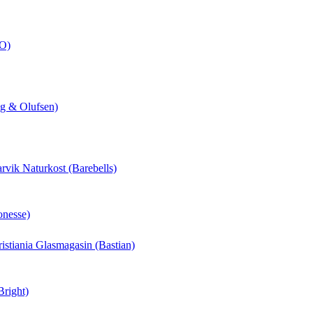
CO)
ng & Olufsen)
arvik Naturkost (Barebells)
onesse)
hristiania Glasmagasin (Bastian)
Bright)