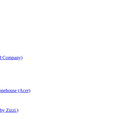
od Company)
honehouse (Acer)
 by Zizzi.)