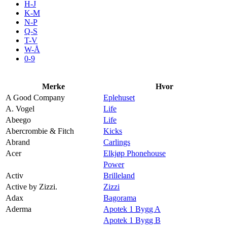
H-J
Aktiviteter
K-M
N-P
Q-S
T-V
Tilbud
W-Å
0-9
Kundeklubb
Merke
Hvor
A Good Company
Eplehuset
Inspirasjon
A. Vogel
Life
Abeego
Life
Abercrombie & Fitch
Kicks
Abrand
Carlings
Acer
Elkjøp Phonehouse
Søk
Power
Activ
Brilleland
Active by Zizzi.
Zizzi
Adax
Bagorama
Aderma
Apotek 1 Bygg A
Åpningstider
Apotek 1 Bygg B