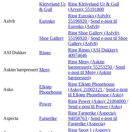
Kleiveland Ur
Ring Kleiveland Ur & Gull
& Gull
(Arven):
55191800
Ring Eurosko (Asfvlt):
Asfvlt
Eurosko
55196920
/
Send e-post
til
Eurosko (Asfvlt)
Ring Shoe Gallery (Asfvlt):
Shoe Gallery
55196920
/
Send e-post
til Shoe
Gallery (Asfvlt)
Ring Ringo (ASI Dukker):
ASI Dukker
Ringo
40074646
Ring Meny (Askim
bærpresseri):
55253250
/
Send
Askim bærpresseri
Meny
e-post
til Meny (Askim
bærpresseri)
Ring Elkjøp Phonehouse
Elkjøp
Asko
(Asko):
21002121
/
Send e-post
Phonehouse
til Elkjøp Phonehouse (Asko)
Ring Power (Asko):
21004000
/
Power
Send e-post
til Power (Asko)
Ring Fargerike (Aspecta):
Aspecta
Fargerike
94058763
/
Send e-post
til
Fargerike (Aspecta)
Ring Sport 1 (Aspery):