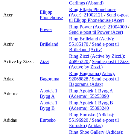
Carlings (Abrand)
Ring Elkjøp Phonehouse
Elkjøp
Acer
(Acer):
21002121
/
Send e-post
Phonehouse
til Elkjøp Phonehouse (Acer)
Ring Power (Acer):
21004000
/
Power
Send e-post
til Power (Acer)
Ring Brilleland (Activ):
Activ
Brilleland
55185170
/
Send e-post
til
Brilleland (Activ)
Ring Zizzi (Active by Zizzi.):
Active by Zizzi.
Zizzi
46895220
/
Send e-post
til Zizzi
(Active by Zizzi.)
Ring Bagorama (Adax):
Adax
Bagorama
92068828
/
Send e-post
til
Bagorama (Adax)
Apotek 1
Ring Apotek 1 Bygg A
Aderma
Bygg A
(Aderma):
55253090
Apotek 1
Ring Apotek 1 Bygg B
Bygg B
(Aderma):
55393240
Ring Eurosko (Adidas):
Adidas
Eurosko
55196920
/
Send e-post
til
Eurosko (Adidas)
Ring Shoe Gallery (Adidas):