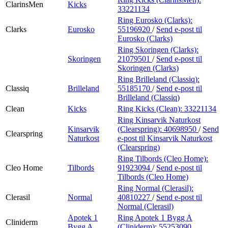
ClarinsMen
Kicks
33221134
Ring Eurosko (Clarks):
Clarks
Eurosko
55196920
/
Send e-post
til
Eurosko (Clarks)
Ring Skoringen (Clarks):
Skoringen
21079501
/
Send e-post
til
Skoringen (Clarks)
Ring Brilleland (Classiq):
Classiq
Brilleland
55185170
/
Send e-post
til
Brilleland (Classiq)
Clean
Kicks
Ring Kicks (Clean):
33221134
Ring Kinsarvik Naturkost
Kinsarvik
(Clearspring):
40698950
/
Send
Clearspring
Naturkost
e-post
til Kinsarvik Naturkost
(Clearspring)
Ring Tilbords (Cleo Home):
Cleo Home
Tilbords
91923094
/
Send e-post
til
Tilbords (Cleo Home)
Ring Normal (Clerasil):
Clerasil
Normal
40810227
/
Send e-post
til
Normal (Clerasil)
Apotek 1
Ring Apotek 1 Bygg A
Cliniderm
Bygg A
(Cliniderm):
55253090