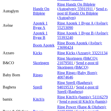
Ring Handz On Bilpleie
Handz On
(Autoglym):
55911911
/
Send e-
Autoglym
Bilpleie
post
til Handz On Bilpleie
(Autoglym)
Apotek 1
Ring Apotek 1 Bygg A (Avène):
Avène
Bygg A
55253090
Apotek 1
Ring Apotek 1 Bygg B (Avène):
Bygg B
55393240
Ring Boots Apotek (Avène):
Boots Apotek
23690424
Azzaro
Kicks
Ring Kicks (Azzaro):
33221134
Ring Skoringen (B&CO):
B&CO
Skoringen
21079501
/
Send e-post
til
Skoringen (B&CO)
Ring Ringo (Baby Born):
Baby Born
Ringo
40074646
Ring Sprell (Baghera):
Baghera
Sprell
94019533
/
Send e-post
til
Sprell (Baghera)
Ring Kitch'n (bamix):
51116279
bamix
Kitch'n
/
Send e-post
til Kitch'n (bamix)
Ring Power (Bang & Olufsen):