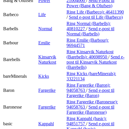
Bang & Olufsen
Power
21004000
/
Send e-post
til
Power (Bang & Olufsen)
Ring Life (Barbeco):
46411390
Barbeco
Life
/
Send e-post
til Life (Barbeco)
Ring Normal (Barbells):
Barbells
Normal
40810227
/
Send e-post
til
Normal (Barbells)
Ring Emilie (Barbour):
Barbour
Emilie
96944571
Ring Kinsarvik Naturkost
Kinsarvik
(Barebells):
40698950
/
Send e-
Barebells
Naturkost
post
til Kinsarvik Naturkost
(Barebells)
Ring Kicks (bareMinerals):
bareMinerals
Kicks
33221134
Ring Fargerike (Baron):
Baron
Fargerike
94058763
/
Send e-post
til
Fargerike (Baron)
Ring Fargerike (Baronesse):
Baronesse
Fargerike
94058763
/
Send e-post
til
Fargerike (Baronesse)
Ring Kappahl (basic):
basic
Kappahl
94851757
/
Send e-post
til
Kappahl (basic)