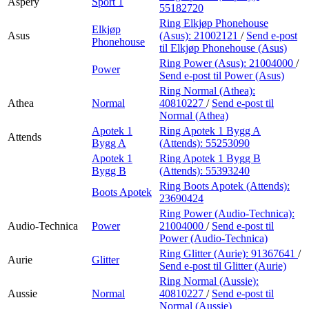
Aspery
Sport 1
55182720
Ring Elkjøp Phonehouse
Elkjøp
Asus
(Asus):
21002121
/
Send e-post
Phonehouse
til Elkjøp Phonehouse (Asus)
Ring Power (Asus):
21004000
/
Power
Send e-post
til Power (Asus)
Ring Normal (Athea):
Athea
Normal
40810227
/
Send e-post
til
Normal (Athea)
Apotek 1
Ring Apotek 1 Bygg A
Attends
Bygg A
(Attends):
55253090
Apotek 1
Ring Apotek 1 Bygg B
Bygg B
(Attends):
55393240
Ring Boots Apotek (Attends):
Boots Apotek
23690424
Ring Power (Audio-Technica):
Audio-Technica
Power
21004000
/
Send e-post
til
Power (Audio-Technica)
Ring Glitter (Aurie):
91367641
/
Aurie
Glitter
Send e-post
til Glitter (Aurie)
Ring Normal (Aussie):
Aussie
Normal
40810227
/
Send e-post
til
Normal (Aussie)