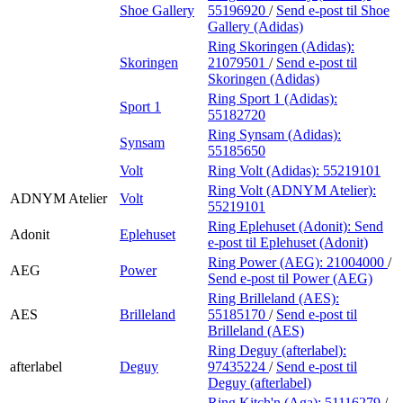
Shoe Gallery
55196920
/
Send e-post
til Shoe
Gallery (Adidas)
Ring Skoringen (Adidas):
Skoringen
21079501
/
Send e-post
til
Skoringen (Adidas)
Ring Sport 1 (Adidas):
Sport 1
55182720
Ring Synsam (Adidas):
Synsam
55185650
Volt
Ring Volt (Adidas):
55219101
Ring Volt (ADNYM Atelier):
ADNYM Atelier
Volt
55219101
Ring Eplehuset (Adonit):
Send
Adonit
Eplehuset
e-post
til Eplehuset (Adonit)
Ring Power (AEG):
21004000
/
AEG
Power
Send e-post
til Power (AEG)
Ring Brilleland (AES):
AES
Brilleland
55185170
/
Send e-post
til
Brilleland (AES)
Ring Deguy (afterlabel):
afterlabel
Deguy
97435224
/
Send e-post
til
Deguy (afterlabel)
Ring Kitch'n (Aga):
51116279
/