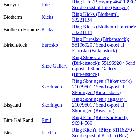
Ring Life (Biosym):
46411390
/
Biosym
Life
Send e-post
til Life (Biosym)
Ring Kicks (Biotherm):
Biotherm
Kicks
33221134
Ring Kicks (Biotherm Homme):
Biotherm Homme
Kicks
33221134
Ring Eurosko (Birkenstock):
Birkenstock
Eurosko
55196920
/
Send e-post
til
Eurosko (Birkenstock)
Ring Shoe Gallery
(Birkenstock):
55196920
/
Send
Shoe Gallery
e-post
til Shoe Gallery
(Birkenstock)
Ring Skoringen (Birkenstock):
Skoringen
21079501
/
Send e-post
til
Skoringen (Birkenstock)
Ring Skoringen (Bisgaard):
Bisgaard
Skoringen
21079501
/
Send e-post
til
Skoringen (Bisgaard)
Ring Emil (Bitte Kai Rand):
Bitte Kai Rand
Emil
96944560
Ring Kitch'n (Bitz):
51116279
/
Bitz
Kitch'n
Send e-post
til Kitch'n (Bitz)