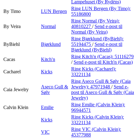
Lampehuset (By Rydéns)
Ring LUN Bergen (By Timo):
By Timo
LUN Bergen
55186800
Ring Normal (By Veira):
By Veira
Normal
40810227
/
Send e-post
til
Normal (By Veira)
Ring Bjørklund (ByBiehl):
ByBiehl
Bjørklund
55194475
/
Send e-post
til
Bjørklund (ByBiehl)
Ring Kitch'n (Cacas):
51116279
Cacas
Kitch'n
/
Send e-post
til Kitch'n (Cacas)
Ring Kicks (Cacharel):
Cacharel
Kicks
33221134
Ring Aseco Gull & Sølv (Caia
Aseco Gull &
Jewelry):
47971948
/
Send e-
Caia Jewelry
Sølv
post
til Aseco Gull & Sølv (Caia
Jewelry)
Ring Emilie (Calvin Klein):
Calvin Klein
Emilie
96944571
Ring Kicks (Calvin Klein):
Kicks
33221134
Ring VIC (Calvin Klein):
VIC
45377988