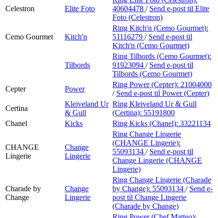
Celestron
Elite Foto
40604478
/
Send e-post
til Elite
Foto (Celestron)
Ring Kitch'n (Cemo Gourmet):
Cemo Gourmet
Kitch'n
51116279
/
Send e-post
til
Kitch'n (Cemo Gourmet)
Ring Tilbords (Cemo Gourmet):
Tilbords
91923094
/
Send e-post
til
Tilbords (Cemo Gourmet)
Ring Power (Cepter):
21004000
Cepter
Power
/
Send e-post
til Power (Cepter)
Kleiveland Ur
Ring Kleiveland Ur & Gull
Certina
& Gull
(Certina):
55191800
Chanel
Kicks
Ring Kicks (Chanel):
33221134
Ring Change Lingerie
(CHANGE Lingerie):
CHANGE
Change
55093134
/
Send e-post
til
Lingerie
Lingerie
Change Lingerie (CHANGE
Lingerie)
Ring Change Lingerie (Charade
Charade by
Change
by Change):
55093134
/
Send e-
Change
Lingerie
post
til Change Lingerie
(Charade by Change)
Ring Power (Chef Matteo):