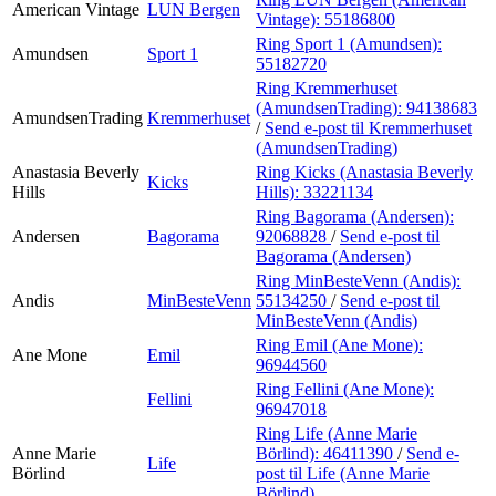
American Vintage
LUN Bergen
Vintage):
55186800
Ring Sport 1 (Amundsen):
Amundsen
Sport 1
55182720
Ring Kremmerhuset
(AmundsenTrading):
94138683
AmundsenTrading
Kremmerhuset
/
Send e-post
til Kremmerhuset
(AmundsenTrading)
Anastasia Beverly
Ring Kicks (Anastasia Beverly
Kicks
Hills
Hills):
33221134
Ring Bagorama (Andersen):
Andersen
Bagorama
92068828
/
Send e-post
til
Bagorama (Andersen)
Ring MinBesteVenn (Andis):
Andis
MinBesteVenn
55134250
/
Send e-post
til
MinBesteVenn (Andis)
Ring Emil (Ane Mone):
Ane Mone
Emil
96944560
Ring Fellini (Ane Mone):
Fellini
96947018
Ring Life (Anne Marie
Anne Marie
Börlind):
46411390
/
Send e-
Life
Börlind
post
til Life (Anne Marie
Börlind)