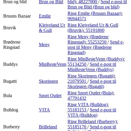
Brun og blid
Brun og Blid
blid):
48227000
/
Send e-post
til
Brun og Blid (Brun og blid)
Ring Emilie (Bruuns Bazaar):
Bruuns Bazaar
Emilie
96944571
Kleiveland Ur
Ring Kleiveland Ur & Gull
Bruvik
& Gull
(Bruvik):
55191800
Ring Meny (Brødrene
Brødrene
Ringstad):
55253250
/
Send e-
Meny
Ringstad
post
til Meny (Brødrene
Ringstad)
Ring MinBesteVenn (Buddys):
Buddys
MinBesteVenn
55134250
/
Send e-post
til
MinBesteVenn (Buddys)
Ring Skoringen (Bugatti):
Bugatti
Skoringen
21079501
/
Send e-post
til
Skoringen (Bugatti)
Ring Sport Outlet (Bula):
Bula
Sport Outlet
47791432
Ring VITA (Bulldog):
Bulldog
VITA
55183153
/
Send e-post
til
VITA (Bulldog)
Ring Brilleland (Burberry):
Burberry
Brilleland
55185170
/
Send e-post
til