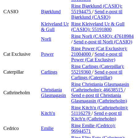
Ring Bjørklund (CASIO):
CASIO
Bjørklund
55194475
/
Send e-post
til
Bjørklund (CASIO)
Kleiveland Ur
Ring Kleiveland Ur & Gull
& Gull
(CASIO):
55191800
Ring Norli (CASIO):
47618984
Norli
/
Send e-post
til Norli (CASIO)
Ring Power (Cat Exclusive):
Cat Exclusive
Power
21004000
/
Send e-post
til
Power (Cat Exclusive)
Ring Carlings (Caterpillar):
Caterpillar
Carlings
55219360
/
Send e-post
til
Carlings (Caterpillar)
Ring Christiania Glasmagasin
Christiania
(Cathrineholm):
46638515
/
Cathrineholm
Glasmagasin
Send e-post
til Christiania
Glasmagasin (Cathrineholm)
Ring Kitch'n (Cathrineholm):
Kitch'n
51116279
/
Send e-post
til
Kitch'n (Cathrineholm)
Ring Emilie (Cedrico):
Cedrico
Emilie
96944571
Ring Elite Foto (Celestron):