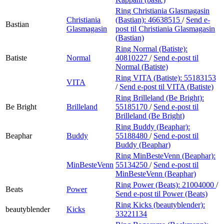
Ring Christiania Glasmagasin
Christiania
(Bastian):
46638515
/
Send e-
Bastian
Glasmagasin
post
til Christiania Glasmagasin
(Bastian)
Ring Normal (Batiste):
Batiste
Normal
40810227
/
Send e-post
til
Normal (Batiste)
Ring VITA (Batiste):
55183153
VITA
/
Send e-post
til VITA (Batiste)
Ring Brilleland (Be Bright):
Be Bright
Brilleland
55185170
/
Send e-post
til
Brilleland (Be Bright)
Ring Buddy (Beaphar):
Beaphar
Buddy
55188480
/
Send e-post
til
Buddy (Beaphar)
Ring MinBesteVenn (Beaphar):
MinBesteVenn
55134250
/
Send e-post
til
MinBesteVenn (Beaphar)
Ring Power (Beats):
21004000
/
Beats
Power
Send e-post
til Power (Beats)
Ring Kicks (beautyblender):
beautyblender
Kicks
33221134