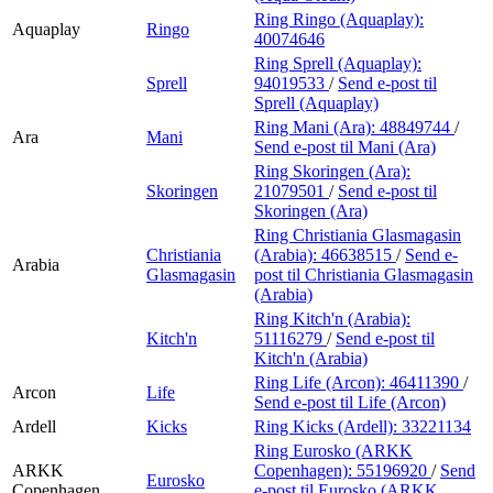
Ring Ringo (Aquaplay):
Aquaplay
Ringo
40074646
Ring Sprell (Aquaplay):
Sprell
94019533
/
Send e-post
til
Sprell (Aquaplay)
Ring Mani (Ara):
48849744
/
Ara
Mani
Send e-post
til Mani (Ara)
Ring Skoringen (Ara):
Skoringen
21079501
/
Send e-post
til
Skoringen (Ara)
Ring Christiania Glasmagasin
Christiania
(Arabia):
46638515
/
Send e-
Arabia
Glasmagasin
post
til Christiania Glasmagasin
(Arabia)
Ring Kitch'n (Arabia):
Kitch'n
51116279
/
Send e-post
til
Kitch'n (Arabia)
Ring Life (Arcon):
46411390
/
Arcon
Life
Send e-post
til Life (Arcon)
Ardell
Kicks
Ring Kicks (Ardell):
33221134
Ring Eurosko (ARKK
ARKK
Copenhagen):
55196920
/
Send
Eurosko
Copenhagen
e-post
til Eurosko (ARKK