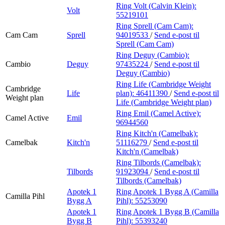
Ring Volt (Calvin Klein):
Volt
55219101
Ring Sprell (Cam Cam):
Cam Cam
Sprell
94019533
/
Send e-post
til
Sprell (Cam Cam)
Ring Deguy (Cambio):
Cambio
Deguy
97435224
/
Send e-post
til
Deguy (Cambio)
Ring Life (Cambridge Weight
Cambridge
Life
plan):
46411390
/
Send e-post
til
Weight plan
Life (Cambridge Weight plan)
Ring Emil (Camel Active):
Camel Active
Emil
96944560
Ring Kitch'n (Camelbak):
Camelbak
Kitch'n
51116279
/
Send e-post
til
Kitch'n (Camelbak)
Ring Tilbords (Camelbak):
Tilbords
91923094
/
Send e-post
til
Tilbords (Camelbak)
Apotek 1
Ring Apotek 1 Bygg A (Camilla
Camilla Pihl
Bygg A
Pihl):
55253090
Apotek 1
Ring Apotek 1 Bygg B (Camilla
Bygg B
Pihl):
55393240