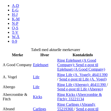
Kundeklubb
A-D
E-G
H-J
Inspirasjon
K-M
N-P
Q-S
T-V
Søk
W-Å
0-9
Tabell med aktuelle merkevarer
Merke
Hvor
Kontaktinfo
Åpningstider
Ring Eplehuset (A Good
A Good Company
Eplehuset
Company):
Send e-post
til
Praktisk informasjon
Eplehuset (A Good Company)
Ring Life (A. Vogel):
46411390
Ledige stillinger
A. Vogel
Life
/
Send e-post
til Life (A. Vogel)
Ring Life (Abeego):
46411390
/
Magasin
Abeego
Life
Send e-post
til Life (Abeego)
Gavekort
Abercrombie &
Ring Kicks (Abercrombie &
Kicks
Fitch
Fitch):
33221134
Finn frem
Ring Carlings (Abrand):
Abrand
Carlings
55219360
/
Send e-post
til