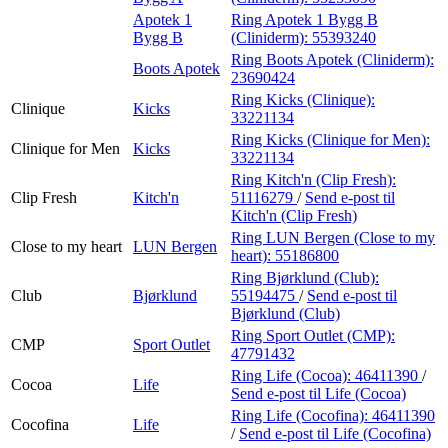
Apotek 1
Ring Apotek 1 Bygg B
Bygg B
(Cliniderm):
55393240
Ring Boots Apotek (Cliniderm):
Boots Apotek
23690424
Ring Kicks (Clinique):
Clinique
Kicks
33221134
Ring Kicks (Clinique for Men):
Clinique for Men
Kicks
33221134
Ring Kitch'n (Clip Fresh):
Clip Fresh
Kitch'n
51116279
/
Send e-post
til
Kitch'n (Clip Fresh)
Ring LUN Bergen (Close to my
Close to my heart
LUN Bergen
heart):
55186800
Ring Bjørklund (Club):
Club
Bjørklund
55194475
/
Send e-post
til
Bjørklund (Club)
Ring Sport Outlet (CMP):
CMP
Sport Outlet
47791432
Ring Life (Cocoa):
46411390
/
Cocoa
Life
Send e-post
til Life (Cocoa)
Ring Life (Cocofina):
46411390
Cocofina
Life
/
Send e-post
til Life (Cocofina)