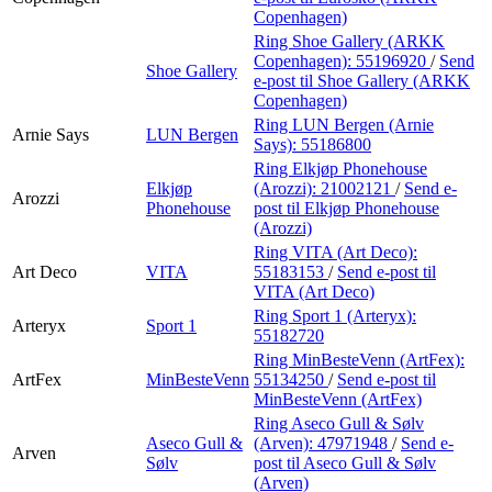
Copenhagen)
Ring Shoe Gallery (ARKK
Copenhagen):
55196920
/
Send
Shoe Gallery
e-post
til Shoe Gallery (ARKK
Copenhagen)
Ring LUN Bergen (Arnie
Arnie Says
LUN Bergen
Says):
55186800
Ring Elkjøp Phonehouse
Elkjøp
(Arozzi):
21002121
/
Send e-
Arozzi
Phonehouse
post
til Elkjøp Phonehouse
(Arozzi)
Ring VITA (Art Deco):
Art Deco
VITA
55183153
/
Send e-post
til
VITA (Art Deco)
Ring Sport 1 (Arteryx):
Arteryx
Sport 1
55182720
Ring MinBesteVenn (ArtFex):
ArtFex
MinBesteVenn
55134250
/
Send e-post
til
MinBesteVenn (ArtFex)
Ring Aseco Gull & Sølv
Aseco Gull &
(Arven):
47971948
/
Send e-
Arven
Sølv
post
til Aseco Gull & Sølv
(Arven)