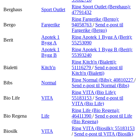
Ring Sport Outlet (Berghaus):
Berghaus
Sport Outlet
47791432
Ring Fargerike (Bergo):
Bergo
Fargerike
94058763
/
Send e-post
til
Fargerike (Bergo)
Apotek 1
Ring Apotek 1 Bygg A (Berit):
Berit
Bygg A
55253090
Apotek 1
Ring Apotek 1 Bygg B (Berit):
Bygg B
55393240
Ring Kitch'n (Bialetti):
Bialetti
Kitch'n
51116279
/
Send e-post
til
Kitch'n (Bialetti)
Ring Normal (Bibs):
40810227
/
Bibs
Normal
Send e-post
til Normal (Bibs)
Ring VITA (Bio Life):
Bio Life
VITA
55183153
/
Send e-post
til
VITA (Bio Life)
Ring Life (Bio Regena):
Bio Regena
Life
46411390
/
Send e-post
til Life
(Bio Regena)
Ring VITA (Biosilk):
55183153
Biosilk
VITA
/
Send e-post
til VITA (Biosilk)