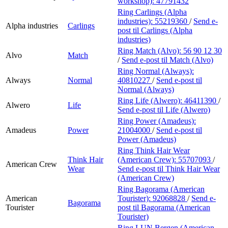
workshop):
47791432
Ring Carlings (Alpha
industries):
55219360
/
Send e-
Alpha industries
Carlings
post
til Carlings (Alpha
industries)
Ring Match (Alvo):
56 90 12 30
Alvo
Match
/
Send e-post
til Match (Alvo)
Ring Normal (Always):
Always
Normal
40810227
/
Send e-post
til
Normal (Always)
Ring Life (Alwero):
46411390
/
Alwero
Life
Send e-post
til Life (Alwero)
Ring Power (Amadeus):
Amadeus
Power
21004000
/
Send e-post
til
Power (Amadeus)
Ring Think Hair Wear
Think Hair
(American Crew):
55707093
/
American Crew
Wear
Send e-post
til Think Hair Wear
(American Crew)
Ring Bagorama (American
American
Tourister):
92068828
/
Send e-
Bagorama
Tourister
post
til Bagorama (American
Tourister)
Ring LUN Bergen (American