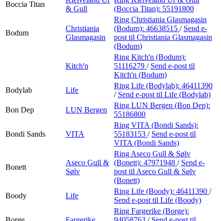
Boccia Titan
& Gull
(Boccia Titan):
55191800
Ring Christiania Glasmagasin
Christiania
(Bodum):
46638515
/
Send e-
Bodum
Glasmagasin
post
til Christiania Glasmagasin
(Bodum)
Ring Kitch'n (Bodum):
Kitch'n
51116279
/
Send e-post
til
Kitch'n (Bodum)
Ring Life (Bodylab):
46411390
Bodylab
Life
/
Send e-post
til Life (Bodylab)
Ring LUN Bergen (Bon Dep):
Bon Dep
LUN Bergen
55186800
Ring VITA (Bondi Sands):
Bondi Sands
VITA
55183153
/
Send e-post
til
VITA (Bondi Sands)
Ring Aseco Gull & Sølv
Aseco Gull &
(Bonett):
47971948
/
Send e-
Bonett
Sølv
post
til Aseco Gull & Sølv
(Bonett)
Ring Life (Boody):
46411390
/
Boody
Life
Send e-post
til Life (Boody)
Ring Fargerike (Borge):
Borge
Fargerike
94058763
/
Send e-post
til