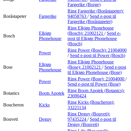
Fargerike (Borge)
Ring Fargerike (Boråstapeter):
Boråstapeter
Fargerike
94058763
/
Send e-post
til
Fargerike (Boråstapeter)
Ring Elkjøp Phonehouse
Elkjøp
(Bosch):
21002121
/
Send e-
Bosch
Phonehouse
post
til Elkjøp Phonehouse
(Bosch)
Ring Power (Bosch):
21004000
Power
/
Send e-post
til Power (Bosch)
Ring Elkjøp Phonehouse
Elkjøp
Bose
(Bose):
21002121
/
Send e-post
Phonehouse
til Elkjøp Phonehouse (Bose)
Ring Power (Bose):
21004000
/
Power
Send e-post
til Power (Bose)
Ring Boots Apotek (Botanics):
Botanics
Boots Apotek
23690424
Ring Kicks (Boucheron):
Boucheron
Kicks
33221134
Ring Deguy (Bouveti):
Bouveti
Deguy
97435224
/
Send e-post
til
Deguy (Bouveti)
Ring Life (Boweevil):