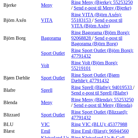
Ring Meny (Bjerke):
55253250
Bjerke
Meny
/
Send e-post
til Meny (Bjerke)
Ring VITA (Björn Axén):
Björn Axén
VITA
55183153
/
Send e-post
til
VITA (Björn Axén)
Ring Bagorama (Björn Borg):
Björn Borg
Bagorama
92068828
/
Send e-post
til
Bagorama (Björn Borg)
Ring Sport Outlet (Björn Borg):
Sport Outlet
47791432
Ring Volt (Björn Borg):
Volt
55219101
Ring Sport Outlet (Bjørn
Bjørn Dæhlie
Sport Outlet
Dæhlie):
47791432
Ring Sprell (Blafre):
94019533
/
Blafre
Sprell
Send e-post
til Sprell (Blafre)
Ring Meny (Blenda):
55253250
Blenda
Meny
/
Send e-post
til Meny (Blenda)
Ring Sport Outlet (Blizzard):
Blizzard
Sport Outlet
47791432
BLU
VIC
Ring VIC (BLU):
45377988
Blæst
Emil
Ring Emil (Blæst):
96944560
Kleiveland Ur
Ring Kleiveland Ur & Gull