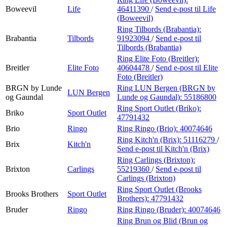
Boweevil
Life
46411390
/
Send e-post
til Life
(Boweevil)
Ring Tilbords (Brabantia):
Brabantia
Tilbords
91923094
/
Send e-post
til
Tilbords (Brabantia)
Ring Elite Foto (Breitler):
Breitler
Elite Foto
40604478
/
Send e-post
til Elite
Foto (Breitler)
BRGN by Lunde
Ring LUN Bergen (BRGN by
LUN Bergen
og Gaundal
Lunde og Gaundal):
55186800
Ring Sport Outlet (Briko):
Briko
Sport Outlet
47791432
Brio
Ringo
Ring Ringo (Brio):
40074646
Ring Kitch'n (Brix):
51116279
/
Brix
Kitch'n
Send e-post
til Kitch'n (Brix)
Ring Carlings (Brixton):
Brixton
Carlings
55219360
/
Send e-post
til
Carlings (Brixton)
Ring Sport Outlet (Brooks
Brooks Brothers
Sport Outlet
Brothers):
47791432
Bruder
Ringo
Ring Ringo (Bruder):
40074646
Ring Brun og Blid (Brun og