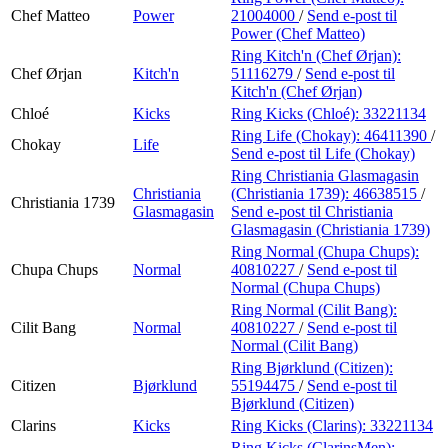
Chef Matteo
Power
21004000
/
Send e-post
til
Power (Chef Matteo)
Ring Kitch'n (Chef Ørjan):
Chef Ørjan
Kitch'n
51116279
/
Send e-post
til
Kitch'n (Chef Ørjan)
Chloé
Kicks
Ring Kicks (Chloé):
33221134
Ring Life (Chokay):
46411390
/
Chokay
Life
Send e-post
til Life (Chokay)
Ring Christiania Glasmagasin
Christiania
(Christiania 1739):
46638515
/
Christiania 1739
Glasmagasin
Send e-post
til Christiania
Glasmagasin (Christiania 1739)
Ring Normal (Chupa Chups):
Chupa Chups
Normal
40810227
/
Send e-post
til
Normal (Chupa Chups)
Ring Normal (Cilit Bang):
Cilit Bang
Normal
40810227
/
Send e-post
til
Normal (Cilit Bang)
Ring Bjørklund (Citizen):
Citizen
Bjørklund
55194475
/
Send e-post
til
Bjørklund (Citizen)
Clarins
Kicks
Ring Kicks (Clarins):
33221134
Ring Kicks (ClarinsMen):