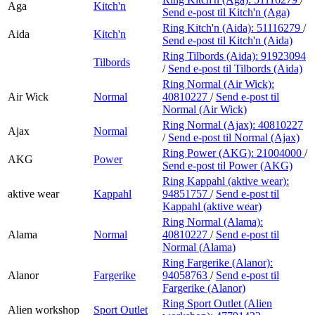
Aga
Kitch'n
Send e-post
til Kitch'n (Aga)
Ring Kitch'n (Aida):
51116279
/
Aida
Kitch'n
Send e-post
til Kitch'n (Aida)
Ring Tilbords (Aida):
91923094
Tilbords
/
Send e-post
til Tilbords (Aida)
Ring Normal (Air Wick):
Air Wick
Normal
40810227
/
Send e-post
til
Normal (Air Wick)
Ring Normal (Ajax):
40810227
Ajax
Normal
/
Send e-post
til Normal (Ajax)
Ring Power (AKG):
21004000
/
AKG
Power
Send e-post
til Power (AKG)
Ring Kappahl (aktive wear):
aktive wear
Kappahl
94851757
/
Send e-post
til
Kappahl (aktive wear)
Ring Normal (Alama):
Alama
Normal
40810227
/
Send e-post
til
Normal (Alama)
Ring Fargerike (Alanor):
Alanor
Fargerike
94058763
/
Send e-post
til
Fargerike (Alanor)
Ring Sport Outlet (Alien
Alien workshop
Sport Outlet