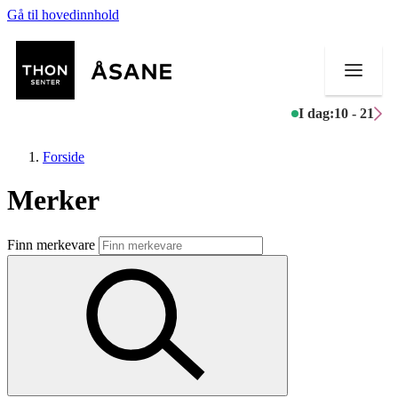
Gå til hovedinnhold
I dag:
10 - 21
Forside
Merker
Butikker
Finn merkevare
Mat og drikke
Helse
Aktiviteter
Tilbud