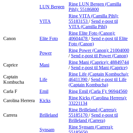
Ring LUN Bergen (Camilla
LUN Bergen
Pihl):
55186800
Ring VITA (Camilla Pihl):
VITA
55183153
/
Send e-post
til
VITA (Camilla Pihl)
Ring Elite Foto (Canon):
Canon
Elite Foto
40604478
/
Send e-post
til Elite
Foto (Canon)
Ring Power (Canon):
21004000
Power
/
Send e-post
til Power (Canon)
Ring Mani (Caprice):
48849744
Caprice
Mani
/
Send e-post
til Mani (Caprice)
Ring Life (Captain Kombucha):
Captain
Life
46411390
/
Send e-post
til Life
Kombucha
(Captain Kombucha)
Carla F
Emil
Ring Emil (Carla F):
96944560
Ring Kicks (Carolina Herrera):
Carolina Herrera
Kicks
33221134
Ring Brilleland (Carrera):
Carrera
Brilleland
55185170
/
Send e-post
til
Brilleland (Carrera)
Ring Synsam (Carrera):
Synsam
55185650