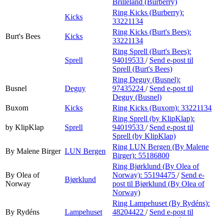
Brilleland (Burberry)
Ring Kicks (Burberry):
Kicks
33221134
Ring Kicks (Burt's Bees):
Burt's Bees
Kicks
33221134
Ring Sprell (Burt's Bees):
Sprell
94019533
/
Send e-post
til
Sprell (Burt's Bees)
Ring Deguy (Busnel):
Busnel
Deguy
97435224
/
Send e-post
til
Deguy (Busnel)
Buxom
Kicks
Ring Kicks (Buxom):
33221134
Ring Sprell (by KlipKlap):
by KlipKlap
Sprell
94019533
/
Send e-post
til
Sprell (by KlipKlap)
Ring LUN Bergen (By Malene
By Malene Birger
LUN Bergen
Birger):
55186800
Ring Bjørklund (By Olea of
By Olea of
Norway):
55194475
/
Send e-
Bjørklund
Norway
post
til Bjørklund (By Olea of
Norway)
Ring Lampehuset (By Rydéns):
By Rydéns
Lampehuset
48204422
/
Send e-post
til