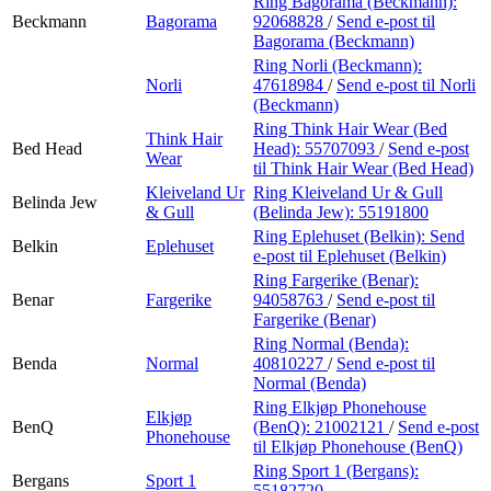
Ring Bagorama (Beckmann):
Beckmann
Bagorama
92068828
/
Send e-post
til
Bagorama (Beckmann)
Ring Norli (Beckmann):
Norli
47618984
/
Send e-post
til Norli
(Beckmann)
Ring Think Hair Wear (Bed
Think Hair
Bed Head
Head):
55707093
/
Send e-post
Wear
til Think Hair Wear (Bed Head)
Kleiveland Ur
Ring Kleiveland Ur & Gull
Belinda Jew
& Gull
(Belinda Jew):
55191800
Ring Eplehuset (Belkin):
Send
Belkin
Eplehuset
e-post
til Eplehuset (Belkin)
Ring Fargerike (Benar):
Benar
Fargerike
94058763
/
Send e-post
til
Fargerike (Benar)
Ring Normal (Benda):
Benda
Normal
40810227
/
Send e-post
til
Normal (Benda)
Ring Elkjøp Phonehouse
Elkjøp
BenQ
(BenQ):
21002121
/
Send e-post
Phonehouse
til Elkjøp Phonehouse (BenQ)
Ring Sport 1 (Bergans):
Bergans
Sport 1
55182720