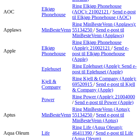
Ring Elkjøp Phonehouse
Elkjøp
AOC
(AOC):
21002121
/
Send e-post
Phonehouse
til Elkjøp Phonehouse (AOC)
Ring MinBesteVenn (Applaws):
Applaws
MinBesteVenn
55134250
/
Send e-post
til
MinBesteVenn (Applaws)
Ring Elkjøp Phonehouse
Elkjøp
(Apple):
21002121
/
Send e-
Apple
Phonehouse
post
til Elkjøp Phonehouse
(Apple)
Ring Eplehuset (Apple):
Send e-
Eplehuset
post
til Eplehuset (Apple)
Ring Kjell & Company (Apple):
Kjell &
69520915
/
Send e-post
til Kjell
Company
& Company (Apple)
Ring Power (Apple):
21004000
Power
/
Send e-post
til Power (Apple)
Ring MinBesteVenn (Aptus):
Aptus
MinBesteVenn
55134250
/
Send e-post
til
MinBesteVenn (Aptus)
Ring Life (Aqua Oleum):
Aqua Oleum
Life
46411390
/
Send e-post
til Life
(Aqua Oleum)