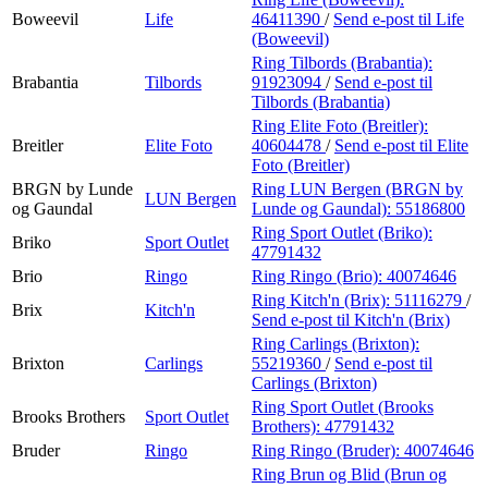
Boweevil
Life
46411390
/
Send e-post
til Life
(Boweevil)
Ring Tilbords (Brabantia):
Brabantia
Tilbords
91923094
/
Send e-post
til
Tilbords (Brabantia)
Ring Elite Foto (Breitler):
Breitler
Elite Foto
40604478
/
Send e-post
til Elite
Foto (Breitler)
BRGN by Lunde
Ring LUN Bergen (BRGN by
LUN Bergen
og Gaundal
Lunde og Gaundal):
55186800
Ring Sport Outlet (Briko):
Briko
Sport Outlet
47791432
Brio
Ringo
Ring Ringo (Brio):
40074646
Ring Kitch'n (Brix):
51116279
/
Brix
Kitch'n
Send e-post
til Kitch'n (Brix)
Ring Carlings (Brixton):
Brixton
Carlings
55219360
/
Send e-post
til
Carlings (Brixton)
Ring Sport Outlet (Brooks
Brooks Brothers
Sport Outlet
Brothers):
47791432
Bruder
Ringo
Ring Ringo (Bruder):
40074646
Ring Brun og Blid (Brun og