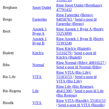
Ring Sport Outlet (Berghaus):
Berghaus
Sport Outlet
47791432
Ring Fargerike (Bergo):
Bergo
Fargerike
94058763
/
Send e-post
til
Fargerike (Bergo)
Apotek 1
Ring Apotek 1 Bygg A (Berit):
Berit
Bygg A
55253090
Apotek 1
Ring Apotek 1 Bygg B (Berit):
Bygg B
55393240
Ring Kitch'n (Bialetti):
Bialetti
Kitch'n
51116279
/
Send e-post
til
Kitch'n (Bialetti)
Ring Normal (Bibs):
40810227
/
Bibs
Normal
Send e-post
til Normal (Bibs)
Ring VITA (Bio Life):
Bio Life
VITA
55183153
/
Send e-post
til
VITA (Bio Life)
Ring Life (Bio Regena):
Bio Regena
Life
46411390
/
Send e-post
til Life
(Bio Regena)
Ring VITA (Biosilk):
55183153
Biosilk
VITA
/
Send e-post
til VITA (Biosilk)