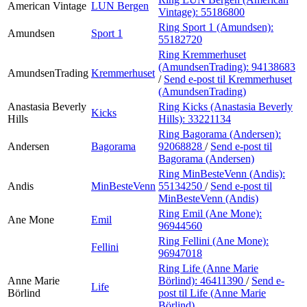
American Vintage
LUN Bergen
Vintage):
55186800
Ring Sport 1 (Amundsen):
Amundsen
Sport 1
55182720
Ring Kremmerhuset
(AmundsenTrading):
94138683
AmundsenTrading
Kremmerhuset
/
Send e-post
til Kremmerhuset
(AmundsenTrading)
Anastasia Beverly
Ring Kicks (Anastasia Beverly
Kicks
Hills
Hills):
33221134
Ring Bagorama (Andersen):
Andersen
Bagorama
92068828
/
Send e-post
til
Bagorama (Andersen)
Ring MinBesteVenn (Andis):
Andis
MinBesteVenn
55134250
/
Send e-post
til
MinBesteVenn (Andis)
Ring Emil (Ane Mone):
Ane Mone
Emil
96944560
Ring Fellini (Ane Mone):
Fellini
96947018
Ring Life (Anne Marie
Anne Marie
Börlind):
46411390
/
Send e-
Life
Börlind
post
til Life (Anne Marie
Börlind)