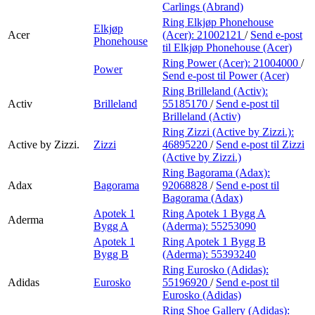
Carlings (Abrand)
Ring Elkjøp Phonehouse
Elkjøp
Acer
(Acer):
21002121
/
Send e-post
Phonehouse
til Elkjøp Phonehouse (Acer)
Ring Power (Acer):
21004000
/
Power
Send e-post
til Power (Acer)
Ring Brilleland (Activ):
Activ
Brilleland
55185170
/
Send e-post
til
Brilleland (Activ)
Ring Zizzi (Active by Zizzi.):
Active by Zizzi.
Zizzi
46895220
/
Send e-post
til Zizzi
(Active by Zizzi.)
Ring Bagorama (Adax):
Adax
Bagorama
92068828
/
Send e-post
til
Bagorama (Adax)
Apotek 1
Ring Apotek 1 Bygg A
Aderma
Bygg A
(Aderma):
55253090
Apotek 1
Ring Apotek 1 Bygg B
Bygg B
(Aderma):
55393240
Ring Eurosko (Adidas):
Adidas
Eurosko
55196920
/
Send e-post
til
Eurosko (Adidas)
Ring Shoe Gallery (Adidas):