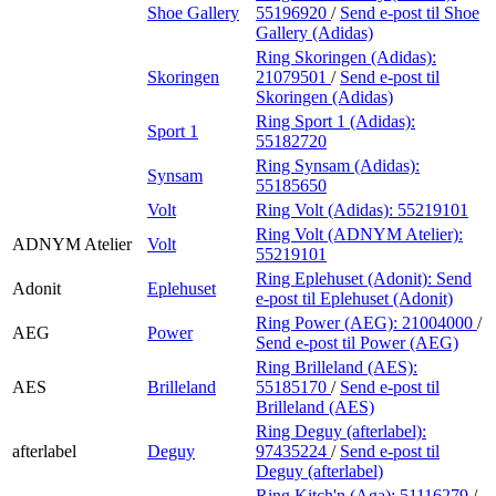
Shoe Gallery
55196920
/
Send e-post
til Shoe
Gallery (Adidas)
Ring Skoringen (Adidas):
Skoringen
21079501
/
Send e-post
til
Skoringen (Adidas)
Ring Sport 1 (Adidas):
Sport 1
55182720
Ring Synsam (Adidas):
Synsam
55185650
Volt
Ring Volt (Adidas):
55219101
Ring Volt (ADNYM Atelier):
ADNYM Atelier
Volt
55219101
Ring Eplehuset (Adonit):
Send
Adonit
Eplehuset
e-post
til Eplehuset (Adonit)
Ring Power (AEG):
21004000
/
AEG
Power
Send e-post
til Power (AEG)
Ring Brilleland (AES):
AES
Brilleland
55185170
/
Send e-post
til
Brilleland (AES)
Ring Deguy (afterlabel):
afterlabel
Deguy
97435224
/
Send e-post
til
Deguy (afterlabel)
Ring Kitch'n (Aga):
51116279
/