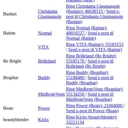
Ring Christiania Glasmagasin
Christiania
(Bastian):
46638515
/
Send e-
Bastian
Glasmagasin
post
til Christiania Glasmagasin
(Bastian)
Ring Normal (Batiste):
Batiste
Normal
40810227
/
Send e-post
til
Normal (Batiste)
Ring VITA (Batiste):
55183153
VITA
/
Send e-post
til VITA (Batiste)
Ring Brilleland (Be Bright):
Be Bright
Brilleland
55185170
/
Send e-post
til
Brilleland (Be Bright)
Ring Buddy (Beaphar):
Beaphar
Buddy
55188480
/
Send e-post
til
Buddy (Beaphar)
Ring MinBesteVenn (Beaphar):
MinBesteVenn
55134250
/
Send e-post
til
MinBesteVenn (Beaphar)
Ring Power (Beats):
21004000
/
Beats
Power
Send e-post
til Power (Beats)
Ring Kicks (beautyblender):
beautyblender
Kicks
33221134