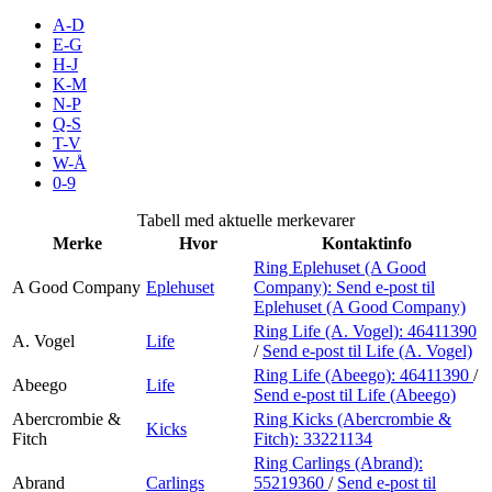
Kundeklubb
A-D
E-G
H-J
Inspirasjon
K-M
N-P
Q-S
T-V
Søk
W-Å
0-9
Tabell med aktuelle merkevarer
Merke
Hvor
Kontaktinfo
Åpningstider
Ring Eplehuset (A Good
A Good Company
Eplehuset
Company):
Send e-post
til
Praktisk informasjon
Eplehuset (A Good Company)
Ring Life (A. Vogel):
46411390
Ledige stillinger
A. Vogel
Life
/
Send e-post
til Life (A. Vogel)
Ring Life (Abeego):
46411390
/
Magasin
Abeego
Life
Send e-post
til Life (Abeego)
Gavekort
Abercrombie &
Ring Kicks (Abercrombie &
Kicks
Fitch
Fitch):
33221134
Finn frem
Ring Carlings (Abrand):
Abrand
Carlings
55219360
/
Send e-post
til