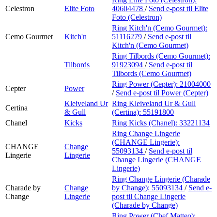
Celestron
Elite Foto
40604478
/
Send e-post
til Elite
Foto (Celestron)
Ring Kitch'n (Cemo Gourmet):
Cemo Gourmet
Kitch'n
51116279
/
Send e-post
til
Kitch'n (Cemo Gourmet)
Ring Tilbords (Cemo Gourmet):
Tilbords
91923094
/
Send e-post
til
Tilbords (Cemo Gourmet)
Ring Power (Cepter):
21004000
Cepter
Power
/
Send e-post
til Power (Cepter)
Kleiveland Ur
Ring Kleiveland Ur & Gull
Certina
& Gull
(Certina):
55191800
Chanel
Kicks
Ring Kicks (Chanel):
33221134
Ring Change Lingerie
(CHANGE Lingerie):
CHANGE
Change
55093134
/
Send e-post
til
Lingerie
Lingerie
Change Lingerie (CHANGE
Lingerie)
Ring Change Lingerie (Charade
Charade by
Change
by Change):
55093134
/
Send e-
Change
Lingerie
post
til Change Lingerie
(Charade by Change)
Ring Power (Chef Matteo):