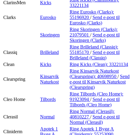
ClarinsMen
Kicks
33221134
Ring Eurosko (Clarks):
Clarks
Eurosko
55196920
/
Send e-post
til
Eurosko (Clarks)
Ring Skoringen (Clarks):
Skoringen
21079501
/
Send e-post
til
Skoringen (Clarks)
Ring Brilleland (Classiq):
Classiq
Brilleland
55185170
/
Send e-post
til
Brilleland (Classiq)
Clean
Kicks
Ring Kicks (Clean):
33221134
Ring Kinsarvik Naturkost
Kinsarvik
(Clearspring):
40698950
/
Send
Clearspring
Naturkost
e-post
til Kinsarvik Naturkost
(Clearspring)
Ring Tilbords (Cleo Home):
Cleo Home
Tilbords
91923094
/
Send e-post
til
Tilbords (Cleo Home)
Ring Normal (Clerasil):
Clerasil
Normal
40810227
/
Send e-post
til
Normal (Clerasil)
Apotek 1
Ring Apotek 1 Bygg A
Cliniderm
Bygg A
(Cliniderm):
55253090