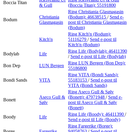
Boccia Titan
& Gull
(Boccia Titan):
55191800
Ring Christiania Glasmagasin
Christiania
(Bodum):
46638515
/
Send e-
Bodum
Glasmagasin
post
til Christiania Glasmagasin
(Bodum)
Ring Kitch'n (Bodum):
Kitch'n
51116279
/
Send e-post
til
Kitch'n (Bodum)
Ring Life (Bodylab):
46411390
Bodylab
Life
/
Send e-post
til Life (Bodylab)
Ring LUN Bergen (Bon Dep):
Bon Dep
LUN Bergen
55186800
Ring VITA (Bondi Sands):
Bondi Sands
VITA
55183153
/
Send e-post
til
VITA (Bondi Sands)
Ring Aseco Gull & Sølv
Aseco Gull &
(Bonett):
47971948
/
Send e-
Bonett
Sølv
post
til Aseco Gull & Sølv
(Bonett)
Ring Life (Boody):
46411390
/
Boody
Life
Send e-post
til Life (Boody)
Ring Fargerike (Borge):
Borge
Fargerike
94058763
/
Send e-post
til