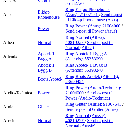
Aspery
Sport 1
55182720
Ring Elkjøp Phonehouse
Elkjøp
Asus
(Asus):
21002121
/
Send e-post
Phonehouse
til Elkjøp Phonehouse (Asus)
Ring Power (Asus):
21004000
/
Power
Send e-post
til Power (Asus)
Ring Normal (Athea):
Athea
Normal
40810227
/
Send e-post
til
Normal (Athea)
Apotek 1
Ring Apotek 1 Bygg A
Attends
Bygg A
(Attends):
55253090
Apotek 1
Ring Apotek 1 Bygg B
Bygg B
(Attends):
55393240
Ring Boots Apotek (Attends):
Boots Apotek
23690424
Ring Power (Audio-Technica):
Audio-Technica
Power
21004000
/
Send e-post
til
Power (Audio-Technica)
Ring Glitter (Aurie):
91367641
/
Aurie
Glitter
Send e-post
til Glitter (Aurie)
Ring Normal (Aussie):
Aussie
Normal
40810227
/
Send e-post
til
Normal (Aussie)