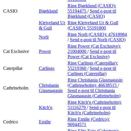
Ring Bjørklund (CASIO):
CASIO
Bjørklund
55194475
/
Send e-post
til
Bjørklund (CASIO)
Kleiveland Ur
Ring Kleiveland Ur & Gull
& Gull
(CASIO):
55191800
Ring Norli (CASIO):
47618984
Norli
/
Send e-post
til Norli (CASIO)
Ring Power (Cat Exclusive):
Cat Exclusive
Power
21004000
/
Send e-post
til
Power (Cat Exclusive)
Ring Carlings (Caterpillar):
Caterpillar
Carlings
55219360
/
Send e-post
til
Carlings (Caterpillar)
Ring Christiania Glasmagasin
Christiania
(Cathrineholm):
46638515
/
Cathrineholm
Glasmagasin
Send e-post
til Christiania
Glasmagasin (Cathrineholm)
Ring Kitch'n (Cathrineholm):
Kitch'n
51116279
/
Send e-post
til
Kitch'n (Cathrineholm)
Ring Emilie (Cedrico):
Cedrico
Emilie
96944571
Ring Elite Foto (Celestron):