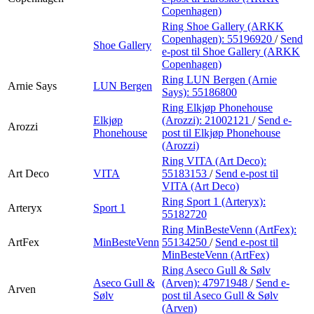
Copenhagen)
Ring Shoe Gallery (ARKK
Copenhagen):
55196920
/
Send
Shoe Gallery
e-post
til Shoe Gallery (ARKK
Copenhagen)
Ring LUN Bergen (Arnie
Arnie Says
LUN Bergen
Says):
55186800
Ring Elkjøp Phonehouse
Elkjøp
(Arozzi):
21002121
/
Send e-
Arozzi
Phonehouse
post
til Elkjøp Phonehouse
(Arozzi)
Ring VITA (Art Deco):
Art Deco
VITA
55183153
/
Send e-post
til
VITA (Art Deco)
Ring Sport 1 (Arteryx):
Arteryx
Sport 1
55182720
Ring MinBesteVenn (ArtFex):
ArtFex
MinBesteVenn
55134250
/
Send e-post
til
MinBesteVenn (ArtFex)
Ring Aseco Gull & Sølv
Aseco Gull &
(Arven):
47971948
/
Send e-
Arven
Sølv
post
til Aseco Gull & Sølv
(Arven)