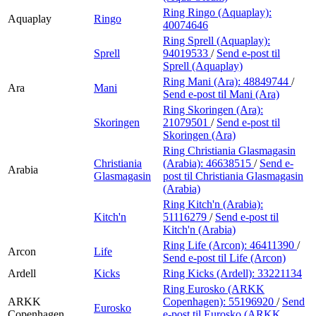
Ring Ringo (Aquaplay):
Aquaplay
Ringo
40074646
Ring Sprell (Aquaplay):
Sprell
94019533
/
Send e-post
til
Sprell (Aquaplay)
Ring Mani (Ara):
48849744
/
Ara
Mani
Send e-post
til Mani (Ara)
Ring Skoringen (Ara):
Skoringen
21079501
/
Send e-post
til
Skoringen (Ara)
Ring Christiania Glasmagasin
Christiania
(Arabia):
46638515
/
Send e-
Arabia
Glasmagasin
post
til Christiania Glasmagasin
(Arabia)
Ring Kitch'n (Arabia):
Kitch'n
51116279
/
Send e-post
til
Kitch'n (Arabia)
Ring Life (Arcon):
46411390
/
Arcon
Life
Send e-post
til Life (Arcon)
Ardell
Kicks
Ring Kicks (Ardell):
33221134
Ring Eurosko (ARKK
ARKK
Copenhagen):
55196920
/
Send
Eurosko
Copenhagen
e-post
til Eurosko (ARKK