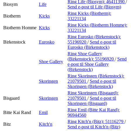
Ring Life (Biosym):
46411390
/
Biosym
Life
Send e-post
til Life (Biosym)
Ring Kicks (Biotherm):
Biotherm
Kicks
33221134
Ring Kicks (Biotherm Homme):
Biotherm Homme
Kicks
33221134
Ring Eurosko (Birkenstock):
Birkenstock
Eurosko
55196920
/
Send e-post
til
Eurosko (Birkenstock)
Ring Shoe Gallery
(Birkenstock):
55196920
/
Send
Shoe Gallery
e-post
til Shoe Gallery
(Birkenstock)
Ring Skoringen (Birkenstock):
Skoringen
21079501
/
Send e-post
til
Skoringen (Birkenstock)
Ring Skoringen (Bisgaard):
Bisgaard
Skoringen
21079501
/
Send e-post
til
Skoringen (Bisgaard)
Ring Emil (Bitte Kai Rand):
Bitte Kai Rand
Emil
96944560
Ring Kitch'n (Bitz):
51116279
/
Bitz
Kitch'n
Send e-post
til Kitch'n (Bitz)