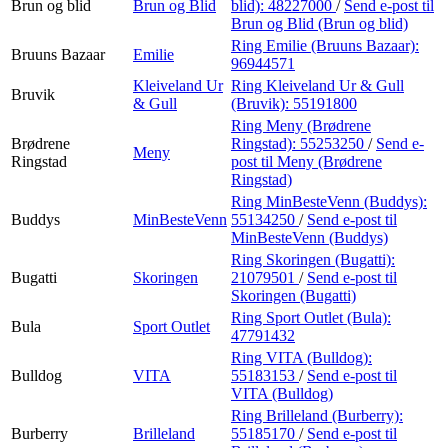
Brun og blid
Brun og Blid
blid):
48227000
/
Send e-post
til
Brun og Blid (Brun og blid)
Ring Emilie (Bruuns Bazaar):
Bruuns Bazaar
Emilie
96944571
Kleiveland Ur
Ring Kleiveland Ur & Gull
Bruvik
& Gull
(Bruvik):
55191800
Ring Meny (Brødrene
Brødrene
Ringstad):
55253250
/
Send e-
Meny
Ringstad
post
til Meny (Brødrene
Ringstad)
Ring MinBesteVenn (Buddys):
Buddys
MinBesteVenn
55134250
/
Send e-post
til
MinBesteVenn (Buddys)
Ring Skoringen (Bugatti):
Bugatti
Skoringen
21079501
/
Send e-post
til
Skoringen (Bugatti)
Ring Sport Outlet (Bula):
Bula
Sport Outlet
47791432
Ring VITA (Bulldog):
Bulldog
VITA
55183153
/
Send e-post
til
VITA (Bulldog)
Ring Brilleland (Burberry):
Burberry
Brilleland
55185170
/
Send e-post
til