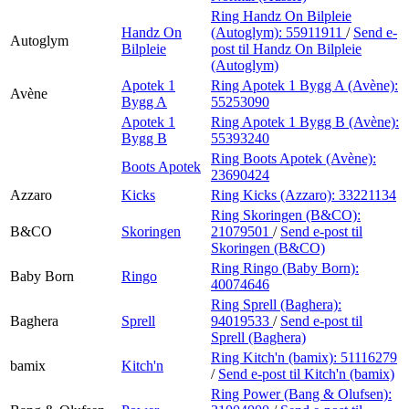
Ring Handz On Bilpleie
Handz On
(Autoglym):
55911911
/
Send e-
Autoglym
Bilpleie
post
til Handz On Bilpleie
(Autoglym)
Apotek 1
Ring Apotek 1 Bygg A (Avène):
Avène
Bygg A
55253090
Apotek 1
Ring Apotek 1 Bygg B (Avène):
Bygg B
55393240
Ring Boots Apotek (Avène):
Boots Apotek
23690424
Azzaro
Kicks
Ring Kicks (Azzaro):
33221134
Ring Skoringen (B&CO):
B&CO
Skoringen
21079501
/
Send e-post
til
Skoringen (B&CO)
Ring Ringo (Baby Born):
Baby Born
Ringo
40074646
Ring Sprell (Baghera):
Baghera
Sprell
94019533
/
Send e-post
til
Sprell (Baghera)
Ring Kitch'n (bamix):
51116279
bamix
Kitch'n
/
Send e-post
til Kitch'n (bamix)
Ring Power (Bang & Olufsen):