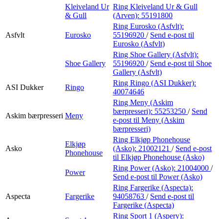
Kleiveland Ur
Ring Kleiveland Ur & Gull
& Gull
(Arven):
55191800
Ring Eurosko (Asfvlt):
Asfvlt
Eurosko
55196920
/
Send e-post
til
Eurosko (Asfvlt)
Ring Shoe Gallery (Asfvlt):
Shoe Gallery
55196920
/
Send e-post
til Shoe
Gallery (Asfvlt)
Ring Ringo (ASI Dukker):
ASI Dukker
Ringo
40074646
Ring Meny (Askim
bærpresseri):
55253250
/
Send
Askim bærpresseri
Meny
e-post
til Meny (Askim
bærpresseri)
Ring Elkjøp Phonehouse
Elkjøp
Asko
(Asko):
21002121
/
Send e-post
Phonehouse
til Elkjøp Phonehouse (Asko)
Ring Power (Asko):
21004000
/
Power
Send e-post
til Power (Asko)
Ring Fargerike (Aspecta):
Aspecta
Fargerike
94058763
/
Send e-post
til
Fargerike (Aspecta)
Ring Sport 1 (Aspery):