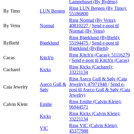
Lampehuset (By Rydéns)
Ring LUN Bergen (By Timo):
By Timo
LUN Bergen
55186800
Ring Normal (By Veira):
By Veira
Normal
40810227
/
Send e-post
til
Normal (By Veira)
Ring Bjørklund (ByBiehl):
ByBiehl
Bjørklund
55194475
/
Send e-post
til
Bjørklund (ByBiehl)
Ring Kitch'n (Cacas):
51116279
Cacas
Kitch'n
/
Send e-post
til Kitch'n (Cacas)
Ring Kicks (Cacharel):
Cacharel
Kicks
33221134
Ring Aseco Gull & Sølv (Caia
Aseco Gull &
Jewelry):
47971948
/
Send e-
Caia Jewelry
Sølv
post
til Aseco Gull & Sølv (Caia
Jewelry)
Ring Emilie (Calvin Klein):
Calvin Klein
Emilie
96944571
Ring Kicks (Calvin Klein):
Kicks
33221134
Ring VIC (Calvin Klein):
VIC
45377988