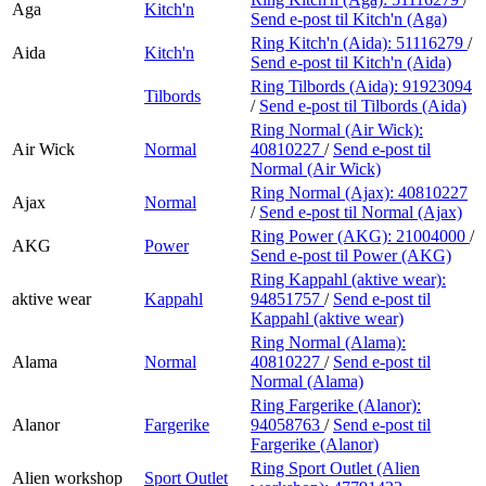
Aga
Kitch'n
Send e-post
til Kitch'n (Aga)
Ring Kitch'n (Aida):
51116279
/
Aida
Kitch'n
Send e-post
til Kitch'n (Aida)
Ring Tilbords (Aida):
91923094
Tilbords
/
Send e-post
til Tilbords (Aida)
Ring Normal (Air Wick):
Air Wick
Normal
40810227
/
Send e-post
til
Normal (Air Wick)
Ring Normal (Ajax):
40810227
Ajax
Normal
/
Send e-post
til Normal (Ajax)
Ring Power (AKG):
21004000
/
AKG
Power
Send e-post
til Power (AKG)
Ring Kappahl (aktive wear):
aktive wear
Kappahl
94851757
/
Send e-post
til
Kappahl (aktive wear)
Ring Normal (Alama):
Alama
Normal
40810227
/
Send e-post
til
Normal (Alama)
Ring Fargerike (Alanor):
Alanor
Fargerike
94058763
/
Send e-post
til
Fargerike (Alanor)
Ring Sport Outlet (Alien
Alien workshop
Sport Outlet