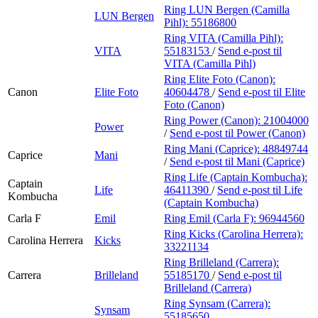
Ring LUN Bergen (Camilla
LUN Bergen
Pihl):
55186800
Ring VITA (Camilla Pihl):
VITA
55183153
/
Send e-post
til
VITA (Camilla Pihl)
Ring Elite Foto (Canon):
Canon
Elite Foto
40604478
/
Send e-post
til Elite
Foto (Canon)
Ring Power (Canon):
21004000
Power
/
Send e-post
til Power (Canon)
Ring Mani (Caprice):
48849744
Caprice
Mani
/
Send e-post
til Mani (Caprice)
Ring Life (Captain Kombucha):
Captain
Life
46411390
/
Send e-post
til Life
Kombucha
(Captain Kombucha)
Carla F
Emil
Ring Emil (Carla F):
96944560
Ring Kicks (Carolina Herrera):
Carolina Herrera
Kicks
33221134
Ring Brilleland (Carrera):
Carrera
Brilleland
55185170
/
Send e-post
til
Brilleland (Carrera)
Ring Synsam (Carrera):
Synsam
55185650