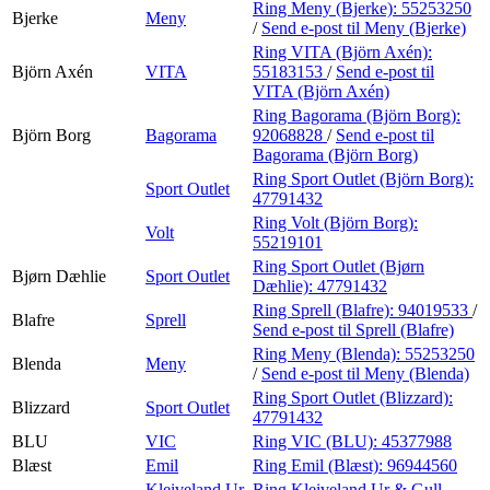
Ring Meny (Bjerke):
55253250
Bjerke
Meny
/
Send e-post
til Meny (Bjerke)
Ring VITA (Björn Axén):
Björn Axén
VITA
55183153
/
Send e-post
til
VITA (Björn Axén)
Ring Bagorama (Björn Borg):
Björn Borg
Bagorama
92068828
/
Send e-post
til
Bagorama (Björn Borg)
Ring Sport Outlet (Björn Borg):
Sport Outlet
47791432
Ring Volt (Björn Borg):
Volt
55219101
Ring Sport Outlet (Bjørn
Bjørn Dæhlie
Sport Outlet
Dæhlie):
47791432
Ring Sprell (Blafre):
94019533
/
Blafre
Sprell
Send e-post
til Sprell (Blafre)
Ring Meny (Blenda):
55253250
Blenda
Meny
/
Send e-post
til Meny (Blenda)
Ring Sport Outlet (Blizzard):
Blizzard
Sport Outlet
47791432
BLU
VIC
Ring VIC (BLU):
45377988
Blæst
Emil
Ring Emil (Blæst):
96944560
Kleiveland Ur
Ring Kleiveland Ur & Gull