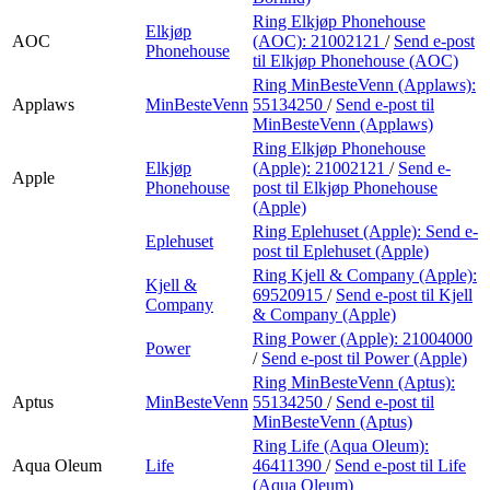
Ring Elkjøp Phonehouse
Elkjøp
AOC
(AOC):
21002121
/
Send e-post
Phonehouse
til Elkjøp Phonehouse (AOC)
Ring MinBesteVenn (Applaws):
Applaws
MinBesteVenn
55134250
/
Send e-post
til
MinBesteVenn (Applaws)
Ring Elkjøp Phonehouse
Elkjøp
(Apple):
21002121
/
Send e-
Apple
Phonehouse
post
til Elkjøp Phonehouse
(Apple)
Ring Eplehuset (Apple):
Send e-
Eplehuset
post
til Eplehuset (Apple)
Ring Kjell & Company (Apple):
Kjell &
69520915
/
Send e-post
til Kjell
Company
& Company (Apple)
Ring Power (Apple):
21004000
Power
/
Send e-post
til Power (Apple)
Ring MinBesteVenn (Aptus):
Aptus
MinBesteVenn
55134250
/
Send e-post
til
MinBesteVenn (Aptus)
Ring Life (Aqua Oleum):
Aqua Oleum
Life
46411390
/
Send e-post
til Life
(Aqua Oleum)