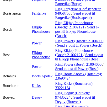
Fargerike (Borge)
Ring Fargerike (Boråstapeter):
Boråstapeter
Fargerike
94058763
/
Send e-post
til
Fargerike (Boråstapeter)
Ring Elkjøp Phonehouse
Elkjøp
(Bosch):
21002121
/
Send e-
Bosch
Phonehouse
post
til Elkjøp Phonehouse
(Bosch)
Ring Power (Bosch):
21004000
Power
/
Send e-post
til Power (Bosch)
Ring Elkjøp Phonehouse
Elkjøp
Bose
(Bose):
21002121
/
Send e-post
Phonehouse
til Elkjøp Phonehouse (Bose)
Ring Power (Bose):
21004000
/
Power
Send e-post
til Power (Bose)
Ring Boots Apotek (Botanics):
Botanics
Boots Apotek
23690424
Ring Kicks (Boucheron):
Boucheron
Kicks
33221134
Ring Deguy (Bouveti):
Bouveti
Deguy
97435224
/
Send e-post
til
Deguy (Bouveti)
Ring Life (Boweevil):