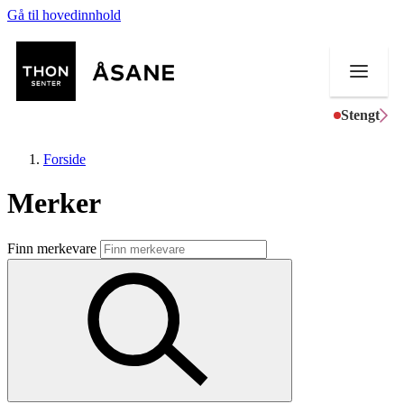
Gå til hovedinnhold
Stengt
Forside
Merker
Butikker
Finn merkevare
Mat og drikke
Helse
Aktiviteter
Tilbud