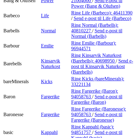
Bang & Olufsen
Power
21004000
/
Send e-post
til
Power (Bang & Olufsen)
Ring Life (Barbeco):
46411390
Barbeco
Life
/
Send e-post
til Life (Barbeco)
Ring Normal (Barbells):
Barbells
Normal
40810227
/
Send e-post
til
Normal (Barbells)
Ring Emilie (Barbour):
Barbour
Emilie
96944571
Ring Kinsarvik Naturkost
Kinsarvik
(Barebells):
40698950
/
Send e-
Barebells
Naturkost
post
til Kinsarvik Naturkost
(Barebells)
Ring Kicks (bareMinerals):
bareMinerals
Kicks
33221134
Ring Fargerike (Baron):
Baron
Fargerike
94058763
/
Send e-post
til
Fargerike (Baron)
Ring Fargerike (Baronesse):
Baronesse
Fargerike
94058763
/
Send e-post
til
Fargerike (Baronesse)
Ring Kappahl (basic):
basic
Kappahl
94851757
/
Send e-post
til
Kappahl (basic)