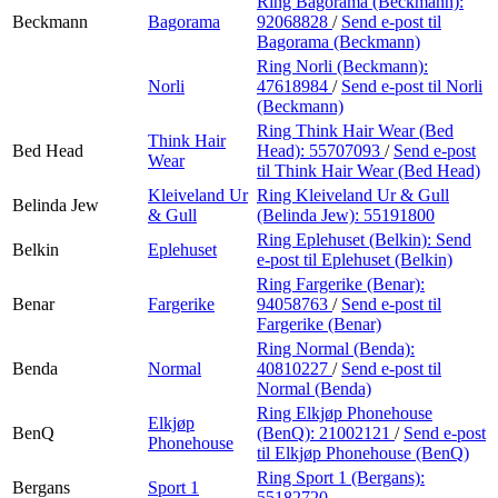
Ring Bagorama (Beckmann):
Beckmann
Bagorama
92068828
/
Send e-post
til
Bagorama (Beckmann)
Ring Norli (Beckmann):
Norli
47618984
/
Send e-post
til Norli
(Beckmann)
Ring Think Hair Wear (Bed
Think Hair
Bed Head
Head):
55707093
/
Send e-post
Wear
til Think Hair Wear (Bed Head)
Kleiveland Ur
Ring Kleiveland Ur & Gull
Belinda Jew
& Gull
(Belinda Jew):
55191800
Ring Eplehuset (Belkin):
Send
Belkin
Eplehuset
e-post
til Eplehuset (Belkin)
Ring Fargerike (Benar):
Benar
Fargerike
94058763
/
Send e-post
til
Fargerike (Benar)
Ring Normal (Benda):
Benda
Normal
40810227
/
Send e-post
til
Normal (Benda)
Ring Elkjøp Phonehouse
Elkjøp
BenQ
(BenQ):
21002121
/
Send e-post
Phonehouse
til Elkjøp Phonehouse (BenQ)
Ring Sport 1 (Bergans):
Bergans
Sport 1
55182720