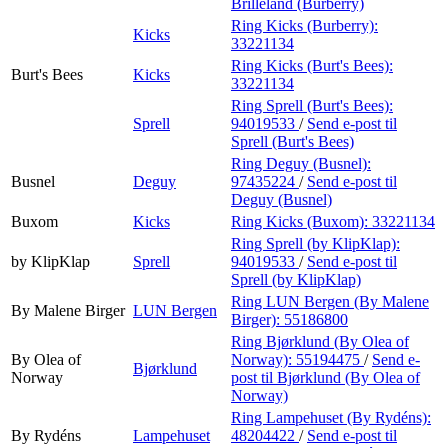
Brilleland (Burberry)
Ring Kicks (Burberry):
Kicks
33221134
Ring Kicks (Burt's Bees):
Burt's Bees
Kicks
33221134
Ring Sprell (Burt's Bees):
Sprell
94019533
/
Send e-post
til
Sprell (Burt's Bees)
Ring Deguy (Busnel):
Busnel
Deguy
97435224
/
Send e-post
til
Deguy (Busnel)
Buxom
Kicks
Ring Kicks (Buxom):
33221134
Ring Sprell (by KlipKlap):
by KlipKlap
Sprell
94019533
/
Send e-post
til
Sprell (by KlipKlap)
Ring LUN Bergen (By Malene
By Malene Birger
LUN Bergen
Birger):
55186800
Ring Bjørklund (By Olea of
By Olea of
Norway):
55194475
/
Send e-
Bjørklund
Norway
post
til Bjørklund (By Olea of
Norway)
Ring Lampehuset (By Rydéns):
By Rydéns
Lampehuset
48204422
/
Send e-post
til