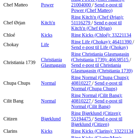
Chef Matteo
Power
21004000
/
Send e-post
til
Power (Chef Matteo)
Ring Kitch'n (Chef Ørjan):
Chef Ørjan
Kitch'n
51116279
/
Send e-post
til
Kitch'n (Chef Ørjan)
Chloé
Kicks
Ring Kicks (Chloé):
33221134
Ring Life (Chokay):
46411390
/
Chokay
Life
Send e-post
til Life (Chokay)
Ring Christiania Glasmagasin
Christiania
(Christiania 1739):
46638515
/
Christiania 1739
Glasmagasin
Send e-post
til Christiania
Glasmagasin (Christiania 1739)
Ring Normal (Chupa Chups):
Chupa Chups
Normal
40810227
/
Send e-post
til
Normal (Chupa Chups)
Ring Normal (Cilit Bang):
Cilit Bang
Normal
40810227
/
Send e-post
til
Normal (Cilit Bang)
Ring Bjørklund (Citizen):
Citizen
Bjørklund
55194475
/
Send e-post
til
Bjørklund (Citizen)
Clarins
Kicks
Ring Kicks (Clarins):
33221134
Ring Kicks (ClarinsMen):