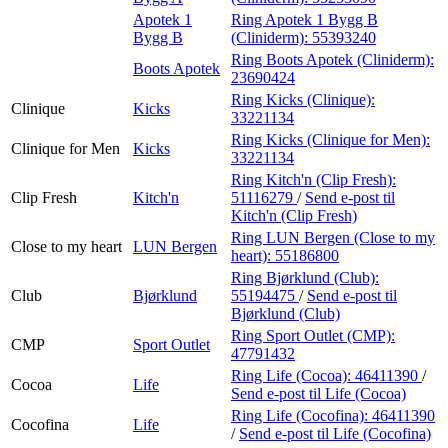
Apotek 1
Ring Apotek 1 Bygg B
Bygg B
(Cliniderm):
55393240
Ring Boots Apotek (Cliniderm):
Boots Apotek
23690424
Ring Kicks (Clinique):
Clinique
Kicks
33221134
Ring Kicks (Clinique for Men):
Clinique for Men
Kicks
33221134
Ring Kitch'n (Clip Fresh):
Clip Fresh
Kitch'n
51116279
/
Send e-post
til
Kitch'n (Clip Fresh)
Ring LUN Bergen (Close to my
Close to my heart
LUN Bergen
heart):
55186800
Ring Bjørklund (Club):
Club
Bjørklund
55194475
/
Send e-post
til
Bjørklund (Club)
Ring Sport Outlet (CMP):
CMP
Sport Outlet
47791432
Ring Life (Cocoa):
46411390
/
Cocoa
Life
Send e-post
til Life (Cocoa)
Ring Life (Cocofina):
46411390
Cocofina
Life
/
Send e-post
til Life (Cocofina)