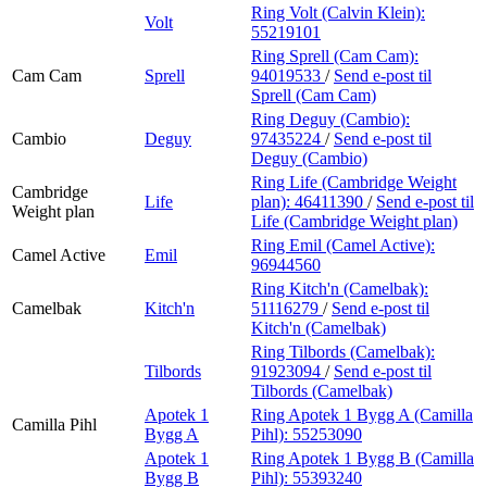
Ring Volt (Calvin Klein):
Volt
55219101
Ring Sprell (Cam Cam):
Cam Cam
Sprell
94019533
/
Send e-post
til
Sprell (Cam Cam)
Ring Deguy (Cambio):
Cambio
Deguy
97435224
/
Send e-post
til
Deguy (Cambio)
Ring Life (Cambridge Weight
Cambridge
Life
plan):
46411390
/
Send e-post
til
Weight plan
Life (Cambridge Weight plan)
Ring Emil (Camel Active):
Camel Active
Emil
96944560
Ring Kitch'n (Camelbak):
Camelbak
Kitch'n
51116279
/
Send e-post
til
Kitch'n (Camelbak)
Ring Tilbords (Camelbak):
Tilbords
91923094
/
Send e-post
til
Tilbords (Camelbak)
Apotek 1
Ring Apotek 1 Bygg A (Camilla
Camilla Pihl
Bygg A
Pihl):
55253090
Apotek 1
Ring Apotek 1 Bygg B (Camilla
Bygg B
Pihl):
55393240