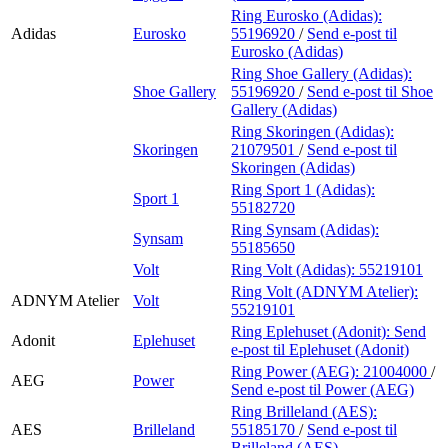
Ring Eurosko (Adidas):
Adidas
Eurosko
55196920
/
Send e-post
til
Eurosko (Adidas)
Ring Shoe Gallery (Adidas):
Shoe Gallery
55196920
/
Send e-post
til Shoe
Gallery (Adidas)
Ring Skoringen (Adidas):
Skoringen
21079501
/
Send e-post
til
Skoringen (Adidas)
Ring Sport 1 (Adidas):
Sport 1
55182720
Ring Synsam (Adidas):
Synsam
55185650
Volt
Ring Volt (Adidas):
55219101
Ring Volt (ADNYM Atelier):
ADNYM Atelier
Volt
55219101
Ring Eplehuset (Adonit):
Send
Adonit
Eplehuset
e-post
til Eplehuset (Adonit)
Ring Power (AEG):
21004000
/
AEG
Power
Send e-post
til Power (AEG)
Ring Brilleland (AES):
AES
Brilleland
55185170
/
Send e-post
til
Brilleland (AES)