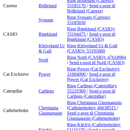
Ring Brilleland (Carrera):
Carrera
Brilleland
55185170
/
Send e-post
til
Brilleland (Carrera)
Ring Synsam (Carrera):
Synsam
55185650
Ring Bjørklund (CASIO):
CASIO
Bjørklund
55194475
/
Send e-post
til
Bjørklund (CASIO)
Kleiveland Ur
Ring Kleiveland Ur & Gull
& Gull
(CASIO):
55191800
Ring Norli (CASIO):
47618984
Norli
/
Send e-post
til Norli (CASIO)
Ring Power (Cat Exclusive):
Cat Exclusive
Power
21004000
/
Send e-post
til
Power (Cat Exclusive)
Ring Carlings (Caterpillar):
Caterpillar
Carlings
55219360
/
Send e-post
til
Carlings (Caterpillar)
Ring Christiania Glasmagasin
Christiania
(Cathrineholm):
46638515
/
Cathrineholm
Glasmagasin
Send e-post
til Christiania
Glasmagasin (Cathrineholm)
Ring Kitch'n (Cathrineholm):
Kitch'n
51116279
/
Send e-post
til