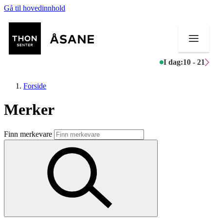
Gå til hovedinnhold
I dag:
10 - 21
Forside
Merker
Butikker
Finn merkevare
Mat og drikke
Helse
Aktiviteter
Tilbud