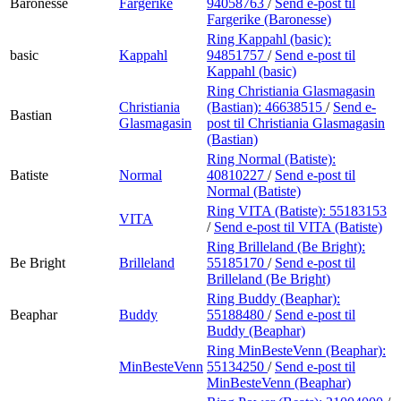
Baronesse
Fargerike
94058763
/
Send e-post
til
Fargerike (Baronesse)
Ring Kappahl (basic):
basic
Kappahl
94851757
/
Send e-post
til
Kappahl (basic)
Ring Christiania Glasmagasin
Christiania
(Bastian):
46638515
/
Send e-
Bastian
Glasmagasin
post
til Christiania Glasmagasin
(Bastian)
Ring Normal (Batiste):
Batiste
Normal
40810227
/
Send e-post
til
Normal (Batiste)
Ring VITA (Batiste):
55183153
VITA
/
Send e-post
til VITA (Batiste)
Ring Brilleland (Be Bright):
Be Bright
Brilleland
55185170
/
Send e-post
til
Brilleland (Be Bright)
Ring Buddy (Beaphar):
Beaphar
Buddy
55188480
/
Send e-post
til
Buddy (Beaphar)
Ring MinBesteVenn (Beaphar):
MinBesteVenn
55134250
/
Send e-post
til
MinBesteVenn (Beaphar)