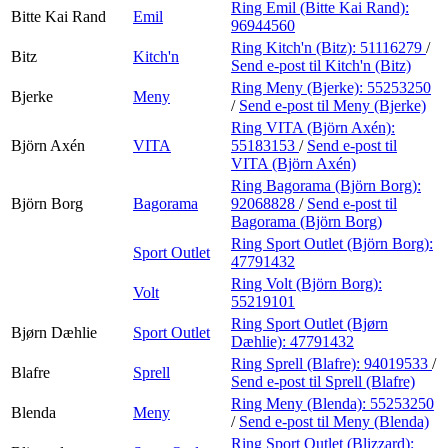
Ring Emil (Bitte Kai Rand):
Bitte Kai Rand
Emil
96944560
Ring Kitch'n (Bitz):
51116279
/
Bitz
Kitch'n
Send e-post
til Kitch'n (Bitz)
Ring Meny (Bjerke):
55253250
Bjerke
Meny
/
Send e-post
til Meny (Bjerke)
Ring VITA (Björn Axén):
Björn Axén
VITA
55183153
/
Send e-post
til
VITA (Björn Axén)
Ring Bagorama (Björn Borg):
Björn Borg
Bagorama
92068828
/
Send e-post
til
Bagorama (Björn Borg)
Ring Sport Outlet (Björn Borg):
Sport Outlet
47791432
Ring Volt (Björn Borg):
Volt
55219101
Ring Sport Outlet (Bjørn
Bjørn Dæhlie
Sport Outlet
Dæhlie):
47791432
Ring Sprell (Blafre):
94019533
/
Blafre
Sprell
Send e-post
til Sprell (Blafre)
Ring Meny (Blenda):
55253250
Blenda
Meny
/
Send e-post
til Meny (Blenda)
Ring Sport Outlet (Blizzard):