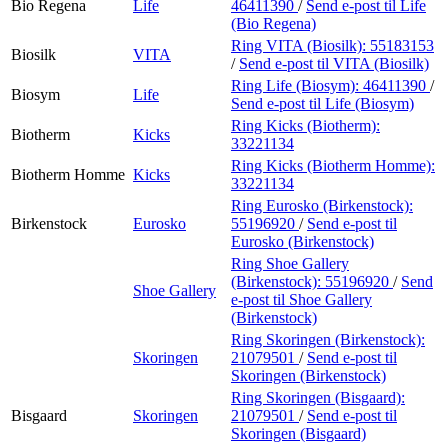
Bio Regena
Life
46411390
/
Send e-post
til Life
(Bio Regena)
Ring VITA (Biosilk):
55183153
Biosilk
VITA
/
Send e-post
til VITA (Biosilk)
Ring Life (Biosym):
46411390
/
Biosym
Life
Send e-post
til Life (Biosym)
Ring Kicks (Biotherm):
Biotherm
Kicks
33221134
Ring Kicks (Biotherm Homme):
Biotherm Homme
Kicks
33221134
Ring Eurosko (Birkenstock):
Birkenstock
Eurosko
55196920
/
Send e-post
til
Eurosko (Birkenstock)
Ring Shoe Gallery
(Birkenstock):
55196920
/
Send
Shoe Gallery
e-post
til Shoe Gallery
(Birkenstock)
Ring Skoringen (Birkenstock):
Skoringen
21079501
/
Send e-post
til
Skoringen (Birkenstock)
Ring Skoringen (Bisgaard):
Bisgaard
Skoringen
21079501
/
Send e-post
til
Skoringen (Bisgaard)