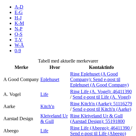
Kundeklubb
A-D
E-G
H-J
Inspirasjon
K-M
N-P
Q-S
T-V
Søk
W-Å
0-9
Tabell med aktuelle merkevarer
Merke
Hvor
Kontaktinfo
Åpningstider
Ring Eplehuset (A Good
A Good Company
Eplehuset
Company):
Send e-post
til
Praktisk informasjon
Eplehuset (A Good Company)
Ring Life (A. Vogel):
46411390
Ledige stillinger
A. Vogel
Life
/
Send e-post
til Life (A. Vogel)
Ring Kitch'n (Aarke):
51116279
Magasin
Aarke
Kitch'n
/
Send e-post
til Kitch'n (Aarke)
Gavekort
Kleiveland Ur
Ring Kleiveland Ur & Gull
Aarstad Design
& Gull
(Aarstad Design):
55191800
Finn frem
Ring Life (Abeego):
46411390
/
Abeego
Life
Send e-post
til Life (Abeego)