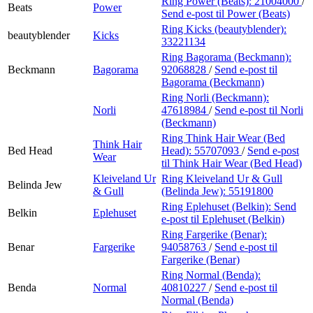
Ring Power (Beats):
21004000
/
Beats
Power
Send e-post
til Power (Beats)
Ring Kicks (beautyblender):
beautyblender
Kicks
33221134
Ring Bagorama (Beckmann):
Beckmann
Bagorama
92068828
/
Send e-post
til
Bagorama (Beckmann)
Ring Norli (Beckmann):
Norli
47618984
/
Send e-post
til Norli
(Beckmann)
Ring Think Hair Wear (Bed
Think Hair
Bed Head
Head):
55707093
/
Send e-post
Wear
til Think Hair Wear (Bed Head)
Kleiveland Ur
Ring Kleiveland Ur & Gull
Belinda Jew
& Gull
(Belinda Jew):
55191800
Ring Eplehuset (Belkin):
Send
Belkin
Eplehuset
e-post
til Eplehuset (Belkin)
Ring Fargerike (Benar):
Benar
Fargerike
94058763
/
Send e-post
til
Fargerike (Benar)
Ring Normal (Benda):
Benda
Normal
40810227
/
Send e-post
til
Normal (Benda)