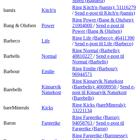
Sprell (Baghera)
Ring Kitch'n (bamix):
51116279
bamix
Kitch'n
/
Send e-post
til Kitch'n (bamix)
Ring Power (Bang & Olufsen):
Bang & Olufsen
Power
21004000
/
Send e-post
til
Power (Bang & Olufsen)
Ring Life (Barbeco):
46411390
Barbeco
Life
/
Send e-post
til Life (Barbeco)
Ring Normal (Barbells):
Barbells
Normal
40810227
/
Send e-post
til
Normal (Barbells)
Ring Emilie (Barbour):
Barbour
Emilie
96944571
Ring Kinsarvik Naturkost
Kinsarvik
(Barebells):
40698950
/
Send e-
Barebells
Naturkost
post
til Kinsarvik Naturkost
(Barebells)
Ring Kicks (bareMinerals):
bareMinerals
Kicks
33221134
Ring Fargerike (Baron):
Baron
Fargerike
94058763
/
Send e-post
til
Fargerike (Baron)
Ring Fargerike (Baronesse):