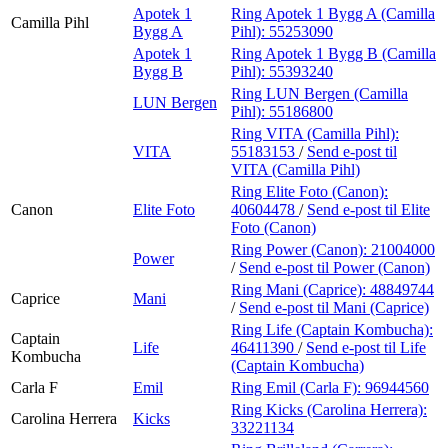
Apotek 1
Ring Apotek 1 Bygg A (Camilla
Camilla Pihl
Bygg A
Pihl):
55253090
Apotek 1
Ring Apotek 1 Bygg B (Camilla
Bygg B
Pihl):
55393240
Ring LUN Bergen (Camilla
LUN Bergen
Pihl):
55186800
Ring VITA (Camilla Pihl):
VITA
55183153
/
Send e-post
til
VITA (Camilla Pihl)
Ring Elite Foto (Canon):
Canon
Elite Foto
40604478
/
Send e-post
til Elite
Foto (Canon)
Ring Power (Canon):
21004000
Power
/
Send e-post
til Power (Canon)
Ring Mani (Caprice):
48849744
Caprice
Mani
/
Send e-post
til Mani (Caprice)
Ring Life (Captain Kombucha):
Captain
Life
46411390
/
Send e-post
til Life
Kombucha
(Captain Kombucha)
Carla F
Emil
Ring Emil (Carla F):
96944560
Ring Kicks (Carolina Herrera):
Carolina Herrera
Kicks
33221134