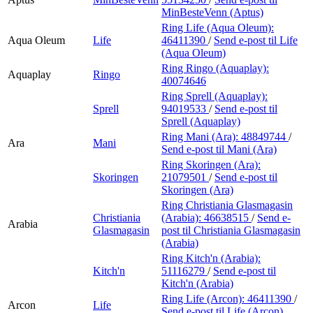
MinBesteVenn (Aptus)
Ring Life (Aqua Oleum):
Aqua Oleum
Life
46411390
/
Send e-post
til Life
(Aqua Oleum)
Ring Ringo (Aquaplay):
Aquaplay
Ringo
40074646
Ring Sprell (Aquaplay):
Sprell
94019533
/
Send e-post
til
Sprell (Aquaplay)
Ring Mani (Ara):
48849744
/
Ara
Mani
Send e-post
til Mani (Ara)
Ring Skoringen (Ara):
Skoringen
21079501
/
Send e-post
til
Skoringen (Ara)
Ring Christiania Glasmagasin
Christiania
(Arabia):
46638515
/
Send e-
Arabia
Glasmagasin
post
til Christiania Glasmagasin
(Arabia)
Ring Kitch'n (Arabia):
Kitch'n
51116279
/
Send e-post
til
Kitch'n (Arabia)
Ring Life (Arcon):
46411390
/
Arcon
Life
Send e-post
til Life (Arcon)