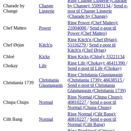
Ring Change Lingerie (Charade
Charade by
Change
by Change):
55093134
/
Send e-
Change
Lingerie
post
til Change Lingerie
(Charade by Change)
Ring Power (Chef Matteo):
Chef Matteo
Power
21004000
/
Send e-post
til
Power (Chef Matteo)
Ring Kitch'n (Chef Ørjan):
Chef Ørjan
Kitch'n
51116279
/
Send e-post
til
Kitch'n (Chef Ørjan)
Chloé
Kicks
Ring Kicks (Chloé):
33221134
Ring Life (Chokay):
46411390
/
Chokay
Life
Send e-post
til Life (Chokay)
Ring Christiania Glasmagasin
Christiania
(Christiania 1739):
46638515
/
Christiania 1739
Glasmagasin
Send e-post
til Christiania
Glasmagasin (Christiania 1739)
Ring Normal (Chupa Chups):
Chupa Chups
Normal
40810227
/
Send e-post
til
Normal (Chupa Chups)
Ring Normal (Cilit Bang):
Cilit Bang
Normal
40810227
/
Send e-post
til
Normal (Cilit Bang)
Ring Bjørklund (Citizen):