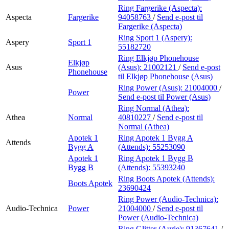
Ring Fargerike (Aspecta):
Aspecta
Fargerike
94058763
/
Send e-post
til
Fargerike (Aspecta)
Ring Sport 1 (Aspery):
Aspery
Sport 1
55182720
Ring Elkjøp Phonehouse
Elkjøp
Asus
(Asus):
21002121
/
Send e-post
Phonehouse
til Elkjøp Phonehouse (Asus)
Ring Power (Asus):
21004000
/
Power
Send e-post
til Power (Asus)
Ring Normal (Athea):
Athea
Normal
40810227
/
Send e-post
til
Normal (Athea)
Apotek 1
Ring Apotek 1 Bygg A
Attends
Bygg A
(Attends):
55253090
Apotek 1
Ring Apotek 1 Bygg B
Bygg B
(Attends):
55393240
Ring Boots Apotek (Attends):
Boots Apotek
23690424
Ring Power (Audio-Technica):
Audio-Technica
Power
21004000
/
Send e-post
til
Power (Audio-Technica)
Ring Glitter (Aurie):
91367641
/