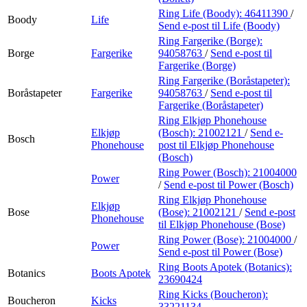
Ring Life (Boody):
46411390
/
Boody
Life
Send e-post
til Life (Boody)
Ring Fargerike (Borge):
Borge
Fargerike
94058763
/
Send e-post
til
Fargerike (Borge)
Ring Fargerike (Boråstapeter):
Boråstapeter
Fargerike
94058763
/
Send e-post
til
Fargerike (Boråstapeter)
Ring Elkjøp Phonehouse
Elkjøp
(Bosch):
21002121
/
Send e-
Bosch
Phonehouse
post
til Elkjøp Phonehouse
(Bosch)
Ring Power (Bosch):
21004000
Power
/
Send e-post
til Power (Bosch)
Ring Elkjøp Phonehouse
Elkjøp
Bose
(Bose):
21002121
/
Send e-post
Phonehouse
til Elkjøp Phonehouse (Bose)
Ring Power (Bose):
21004000
/
Power
Send e-post
til Power (Bose)
Ring Boots Apotek (Botanics):
Botanics
Boots Apotek
23690424
Ring Kicks (Boucheron):
Boucheron
Kicks
33221134