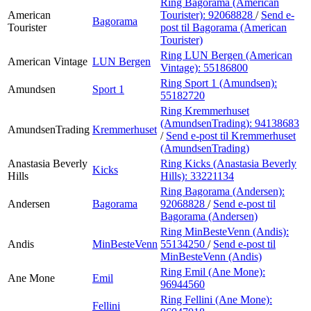
Ring Bagorama (American
American
Tourister):
92068828
/
Send e-
Bagorama
Tourister
post
til Bagorama (American
Tourister)
Ring LUN Bergen (American
American Vintage
LUN Bergen
Vintage):
55186800
Ring Sport 1 (Amundsen):
Amundsen
Sport 1
55182720
Ring Kremmerhuset
(AmundsenTrading):
94138683
AmundsenTrading
Kremmerhuset
/
Send e-post
til Kremmerhuset
(AmundsenTrading)
Anastasia Beverly
Ring Kicks (Anastasia Beverly
Kicks
Hills
Hills):
33221134
Ring Bagorama (Andersen):
Andersen
Bagorama
92068828
/
Send e-post
til
Bagorama (Andersen)
Ring MinBesteVenn (Andis):
Andis
MinBesteVenn
55134250
/
Send e-post
til
MinBesteVenn (Andis)
Ring Emil (Ane Mone):
Ane Mone
Emil
96944560
Ring Fellini (Ane Mone):
Fellini