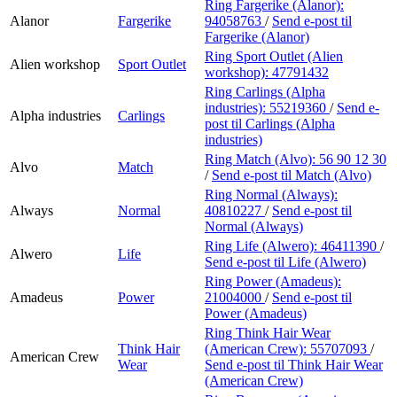
Ring Fargerike (Alanor):
Alanor
Fargerike
94058763
/
Send e-post
til
Fargerike (Alanor)
Ring Sport Outlet (Alien
Alien workshop
Sport Outlet
workshop):
47791432
Ring Carlings (Alpha
industries):
55219360
/
Send e-
Alpha industries
Carlings
post
til Carlings (Alpha
industries)
Ring Match (Alvo):
56 90 12 30
Alvo
Match
/
Send e-post
til Match (Alvo)
Ring Normal (Always):
Always
Normal
40810227
/
Send e-post
til
Normal (Always)
Ring Life (Alwero):
46411390
/
Alwero
Life
Send e-post
til Life (Alwero)
Ring Power (Amadeus):
Amadeus
Power
21004000
/
Send e-post
til
Power (Amadeus)
Ring Think Hair Wear
Think Hair
(American Crew):
55707093
/
American Crew
Wear
Send e-post
til Think Hair Wear
(American Crew)