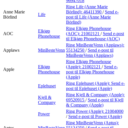
96947018
Ring Life (Anne Marie
Anne Marie
Börlind):
46411390
/
Send e-
Life
Börlind
post
til Life (Anne Marie
Börlind)
Ring Elkjøp Phonehouse
Elkjøp
AOC
(AOC):
21002121
/
Send e-post
Phonehouse
til Elkjøp Phonehouse (AOC)
Ring MinBesteVenn (Applaws):
Applaws
MinBesteVenn
55134250
/
Send e-post
til
MinBesteVenn (Applaws)
Ring Elkjøp Phonehouse
Elkjøp
(Apple):
21002121
/
Send e-
Apple
Phonehouse
post
til Elkjøp Phonehouse
(Apple)
Ring Eplehuset (Apple):
Send e-
Eplehuset
post
til Eplehuset (Apple)
Ring Kjell & Company (Apple):
Kjell &
69520915
/
Send e-post
til Kjell
Company
& Company (Apple)
Ring Power (Apple):
21004000
Power
/
Send e-post
til Power (Apple)
Ring MinBesteVenn (Aptus):
Aptus
MinBesteVenn
55134250
/
Send e-post
til