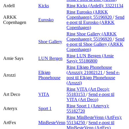
Ardell
Kicks
Ring Kicks (Ardell):
33221134
Ring Eurosko (ARKK
ARKK
Copenhagen):
55196920
/
Send
Eurosko
Copenhagen
e-post
til Eurosko (ARKK
Copenhagen)
Ring Shoe Gallery (ARKK
Copenhagen):
55196920
/
Send
Shoe Gallery
e-post
til Shoe Gallery (ARKK
Copenhagen)
Ring LUN Bergen (Arnie
Arnie Says
LUN Bergen
Says):
55186800
Ring Elkjøp Phonehouse
Elkjøp
(Arozzi):
21002121
/
Send e-
Arozzi
Phonehouse
post
til Elkjøp Phonehouse
(Arozzi)
Ring VITA (Art Deco):
Art Deco
VITA
55183153
/
Send e-post
til
VITA (Art Deco)
Ring Sport 1 (Arteryx):
Arteryx
Sport 1
55182720
Ring MinBesteVenn (ArtFex):
ArtFex
MinBesteVenn
55134250
/
Send e-post
til
MinBesteVenn (ArtFex)