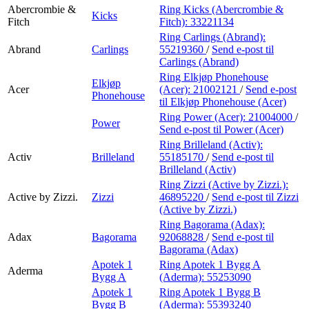
Abercrombie &
Ring Kicks (Abercrombie &
Kicks
Fitch
Fitch):
33221134
Ring Carlings (Abrand):
Abrand
Carlings
55219360
/
Send e-post
til
Carlings (Abrand)
Ring Elkjøp Phonehouse
Elkjøp
Acer
(Acer):
21002121
/
Send e-post
Phonehouse
til Elkjøp Phonehouse (Acer)
Ring Power (Acer):
21004000
/
Power
Send e-post
til Power (Acer)
Ring Brilleland (Activ):
Activ
Brilleland
55185170
/
Send e-post
til
Brilleland (Activ)
Ring Zizzi (Active by Zizzi.):
Active by Zizzi.
Zizzi
46895220
/
Send e-post
til Zizzi
(Active by Zizzi.)
Ring Bagorama (Adax):
Adax
Bagorama
92068828
/
Send e-post
til
Bagorama (Adax)
Apotek 1
Ring Apotek 1 Bygg A
Aderma
Bygg A
(Aderma):
55253090
Apotek 1
Ring Apotek 1 Bygg B
Bygg B
(Aderma):
55393240