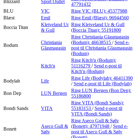
Blizzard
Sport Outlet
47791432
BLU
VIC
Ring VIC (BLU):
45377988
Blæst
Emil
Ring Emil (Blæst):
96944560
Kleiveland Ur
Ring Kleiveland Ur & Gull
Boccia Titan
& Gull
(Boccia Titan):
55191800
Ring Christiania Glasmagasin
Christiania
(Bodum):
46638515
/
Send e-
Bodum
Glasmagasin
post
til Christiania Glasmagasin
(Bodum)
Ring Kitch'n (Bodum):
Kitch'n
51116279
/
Send e-post
til
Kitch'n (Bodum)
Ring Life (Bodylab):
46411390
Bodylab
Life
/
Send e-post
til Life (Bodylab)
Ring LUN Bergen (Bon Dep):
Bon Dep
LUN Bergen
55186800
Ring VITA (Bondi Sands):
Bondi Sands
VITA
55183153
/
Send e-post
til
VITA (Bondi Sands)
Ring Aseco Gull & Sølv
Aseco Gull &
(Bonett):
47971948
/
Send e-
Bonett
Sølv
post
til Aseco Gull & Sølv
(Bonett)