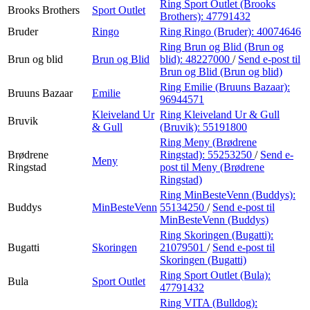
Ring Sport Outlet (Brooks
Brooks Brothers
Sport Outlet
Brothers):
47791432
Bruder
Ringo
Ring Ringo (Bruder):
40074646
Ring Brun og Blid (Brun og
Brun og blid
Brun og Blid
blid):
48227000
/
Send e-post
til
Brun og Blid (Brun og blid)
Ring Emilie (Bruuns Bazaar):
Bruuns Bazaar
Emilie
96944571
Kleiveland Ur
Ring Kleiveland Ur & Gull
Bruvik
& Gull
(Bruvik):
55191800
Ring Meny (Brødrene
Brødrene
Ringstad):
55253250
/
Send e-
Meny
Ringstad
post
til Meny (Brødrene
Ringstad)
Ring MinBesteVenn (Buddys):
Buddys
MinBesteVenn
55134250
/
Send e-post
til
MinBesteVenn (Buddys)
Ring Skoringen (Bugatti):
Bugatti
Skoringen
21079501
/
Send e-post
til
Skoringen (Bugatti)
Ring Sport Outlet (Bula):
Bula
Sport Outlet
47791432
Ring VITA (Bulldog):