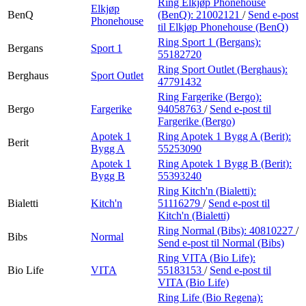
Ring Elkjøp Phonehouse
Elkjøp
BenQ
(BenQ):
21002121
/
Send e-post
Phonehouse
til Elkjøp Phonehouse (BenQ)
Ring Sport 1 (Bergans):
Bergans
Sport 1
55182720
Ring Sport Outlet (Berghaus):
Berghaus
Sport Outlet
47791432
Ring Fargerike (Bergo):
Bergo
Fargerike
94058763
/
Send e-post
til
Fargerike (Bergo)
Apotek 1
Ring Apotek 1 Bygg A (Berit):
Berit
Bygg A
55253090
Apotek 1
Ring Apotek 1 Bygg B (Berit):
Bygg B
55393240
Ring Kitch'n (Bialetti):
Bialetti
Kitch'n
51116279
/
Send e-post
til
Kitch'n (Bialetti)
Ring Normal (Bibs):
40810227
/
Bibs
Normal
Send e-post
til Normal (Bibs)
Ring VITA (Bio Life):
Bio Life
VITA
55183153
/
Send e-post
til
VITA (Bio Life)
Ring Life (Bio Regena):