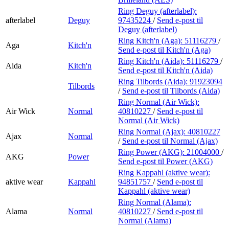
Ring Deguy (afterlabel):
afterlabel
Deguy
97435224
/
Send e-post
til
Deguy (afterlabel)
Ring Kitch'n (Aga):
51116279
/
Aga
Kitch'n
Send e-post
til Kitch'n (Aga)
Ring Kitch'n (Aida):
51116279
/
Aida
Kitch'n
Send e-post
til Kitch'n (Aida)
Ring Tilbords (Aida):
91923094
Tilbords
/
Send e-post
til Tilbords (Aida)
Ring Normal (Air Wick):
Air Wick
Normal
40810227
/
Send e-post
til
Normal (Air Wick)
Ring Normal (Ajax):
40810227
Ajax
Normal
/
Send e-post
til Normal (Ajax)
Ring Power (AKG):
21004000
/
AKG
Power
Send e-post
til Power (AKG)
Ring Kappahl (aktive wear):
aktive wear
Kappahl
94851757
/
Send e-post
til
Kappahl (aktive wear)
Ring Normal (Alama):
Alama
Normal
40810227
/
Send e-post
til
Normal (Alama)