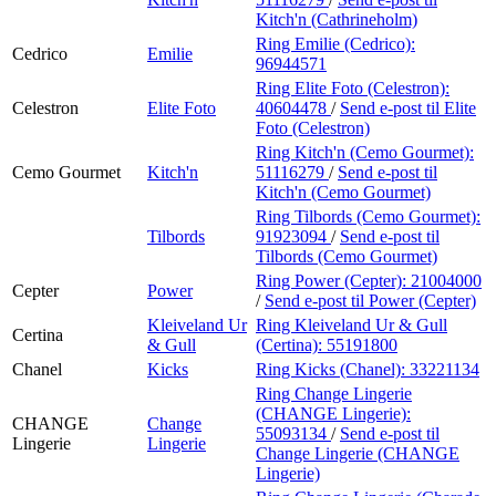
Kitch'n (Cathrineholm)
Ring Emilie (Cedrico):
Cedrico
Emilie
96944571
Ring Elite Foto (Celestron):
Celestron
Elite Foto
40604478
/
Send e-post
til Elite
Foto (Celestron)
Ring Kitch'n (Cemo Gourmet):
Cemo Gourmet
Kitch'n
51116279
/
Send e-post
til
Kitch'n (Cemo Gourmet)
Ring Tilbords (Cemo Gourmet):
Tilbords
91923094
/
Send e-post
til
Tilbords (Cemo Gourmet)
Ring Power (Cepter):
21004000
Cepter
Power
/
Send e-post
til Power (Cepter)
Kleiveland Ur
Ring Kleiveland Ur & Gull
Certina
& Gull
(Certina):
55191800
Chanel
Kicks
Ring Kicks (Chanel):
33221134
Ring Change Lingerie
(CHANGE Lingerie):
CHANGE
Change
55093134
/
Send e-post
til
Lingerie
Lingerie
Change Lingerie (CHANGE
Lingerie)