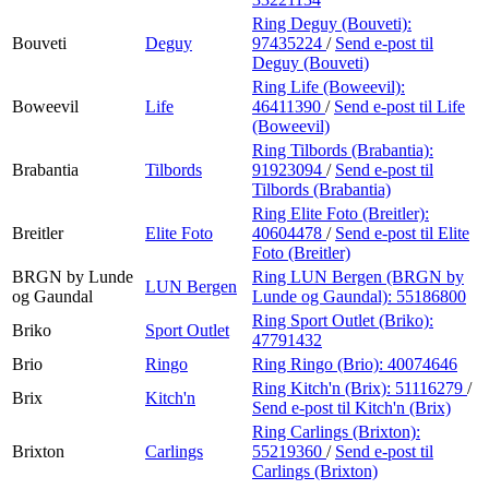
Ring Deguy (Bouveti):
Bouveti
Deguy
97435224
/
Send e-post
til
Deguy (Bouveti)
Ring Life (Boweevil):
Boweevil
Life
46411390
/
Send e-post
til Life
(Boweevil)
Ring Tilbords (Brabantia):
Brabantia
Tilbords
91923094
/
Send e-post
til
Tilbords (Brabantia)
Ring Elite Foto (Breitler):
Breitler
Elite Foto
40604478
/
Send e-post
til Elite
Foto (Breitler)
BRGN by Lunde
Ring LUN Bergen (BRGN by
LUN Bergen
og Gaundal
Lunde og Gaundal):
55186800
Ring Sport Outlet (Briko):
Briko
Sport Outlet
47791432
Brio
Ringo
Ring Ringo (Brio):
40074646
Ring Kitch'n (Brix):
51116279
/
Brix
Kitch'n
Send e-post
til Kitch'n (Brix)
Ring Carlings (Brixton):
Brixton
Carlings
55219360
/
Send e-post
til
Carlings (Brixton)