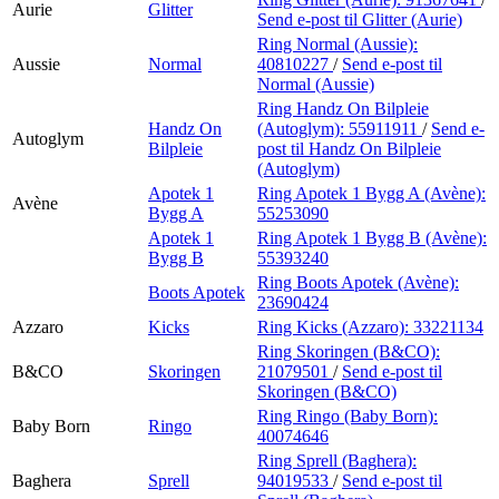
Aurie
Glitter
Send e-post
til Glitter (Aurie)
Ring Normal (Aussie):
Aussie
Normal
40810227
/
Send e-post
til
Normal (Aussie)
Ring Handz On Bilpleie
Handz On
(Autoglym):
55911911
/
Send e-
Autoglym
Bilpleie
post
til Handz On Bilpleie
(Autoglym)
Apotek 1
Ring Apotek 1 Bygg A (Avène):
Avène
Bygg A
55253090
Apotek 1
Ring Apotek 1 Bygg B (Avène):
Bygg B
55393240
Ring Boots Apotek (Avène):
Boots Apotek
23690424
Azzaro
Kicks
Ring Kicks (Azzaro):
33221134
Ring Skoringen (B&CO):
B&CO
Skoringen
21079501
/
Send e-post
til
Skoringen (B&CO)
Ring Ringo (Baby Born):
Baby Born
Ringo
40074646
Ring Sprell (Baghera):
Baghera
Sprell
94019533
/
Send e-post
til