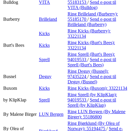
Bulldog
VITA
55183153
/
Send e-post
til
VITA (Bulldog)
Ring Brilleland (Burberry):
Burberry
Brilleland
55185170
/
Send e-post
til
Brilleland (Burberry)
Ring Kicks (Burberry):
Kicks
33221134
Ring Kicks (Burt's Bees):
Burt's Bees
Kicks
33221134
Ring Sprell (Burt's Bees):
Sprell
94019533
/
Send e-post
til
Sprell (Burt's Bees)
Ring Deguy (Busnel):
Busnel
Deguy
97435224
/
Send e-post
til
Deguy (Busnel)
Buxom
Kicks
Ring Kicks (Buxom):
33221134
Ring Sprell (by KlipKlap):
by KlipKlap
Sprell
94019533
/
Send e-post
til
Sprell (by KlipKlap)
Ring LUN Bergen (By Malene
By Malene Birger
LUN Bergen
Birger):
55186800
Ring Bjørklund (By Olea of
By Olea of
Norway):
55194475
/
Send e-