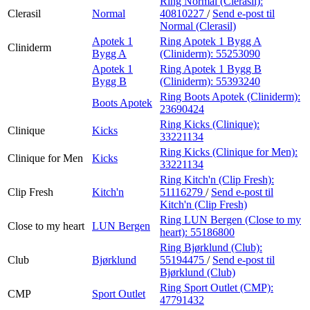
Ring Normal (Clerasil):
Clerasil
Normal
40810227
/
Send e-post
til
Normal (Clerasil)
Apotek 1
Ring Apotek 1 Bygg A
Cliniderm
Bygg A
(Cliniderm):
55253090
Apotek 1
Ring Apotek 1 Bygg B
Bygg B
(Cliniderm):
55393240
Ring Boots Apotek (Cliniderm):
Boots Apotek
23690424
Ring Kicks (Clinique):
Clinique
Kicks
33221134
Ring Kicks (Clinique for Men):
Clinique for Men
Kicks
33221134
Ring Kitch'n (Clip Fresh):
Clip Fresh
Kitch'n
51116279
/
Send e-post
til
Kitch'n (Clip Fresh)
Ring LUN Bergen (Close to my
Close to my heart
LUN Bergen
heart):
55186800
Ring Bjørklund (Club):
Club
Bjørklund
55194475
/
Send e-post
til
Bjørklund (Club)
Ring Sport Outlet (CMP):
CMP
Sport Outlet
47791432