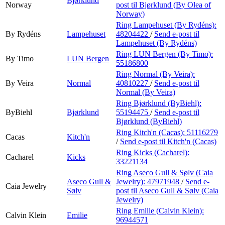
Bjørklund
Norway
post
til Bjørklund (By Olea of
Norway)
Ring Lampehuset (By Rydéns):
By Rydéns
Lampehuset
48204422
/
Send e-post
til
Lampehuset (By Rydéns)
Ring LUN Bergen (By Timo):
By Timo
LUN Bergen
55186800
Ring Normal (By Veira):
By Veira
Normal
40810227
/
Send e-post
til
Normal (By Veira)
Ring Bjørklund (ByBiehl):
ByBiehl
Bjørklund
55194475
/
Send e-post
til
Bjørklund (ByBiehl)
Ring Kitch'n (Cacas):
51116279
Cacas
Kitch'n
/
Send e-post
til Kitch'n (Cacas)
Ring Kicks (Cacharel):
Cacharel
Kicks
33221134
Ring Aseco Gull & Sølv (Caia
Aseco Gull &
Jewelry):
47971948
/
Send e-
Caia Jewelry
Sølv
post
til Aseco Gull & Sølv (Caia
Jewelry)
Ring Emilie (Calvin Klein):
Calvin Klein
Emilie
96944571