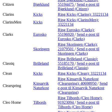
Citizen
Bjørklund
55194475
/
Send e-post
til
Bjørklund (Citizen)
Clarins
Kicks
Ring Kicks (Clarins):
33221134
Ring Kicks (ClarinsMen):
ClarinsMen
Kicks
33221134
Ring Eurosko (Clarks):
Clarks
Eurosko
55196920
/
Send e-post
til
Eurosko (Clarks)
Ring Skoringen (Clarks):
Skoringen
21079501
/
Send e-post
til
Skoringen (Clarks)
Ring Brilleland (Classiq):
Classiq
Brilleland
55185170
/
Send e-post
til
Brilleland (Classiq)
Clean
Kicks
Ring Kicks (Clean):
33221134
Ring Kinsarvik Naturkost
Kinsarvik
(Clearspring):
40698950
/
Send
Clearspring
Naturkost
e-post
til Kinsarvik Naturkost
(Clearspring)
Ring Tilbords (Cleo Home):
Cleo Home
Tilbords
91923094
/
Send e-post
til
Tilbords (Cleo Home)