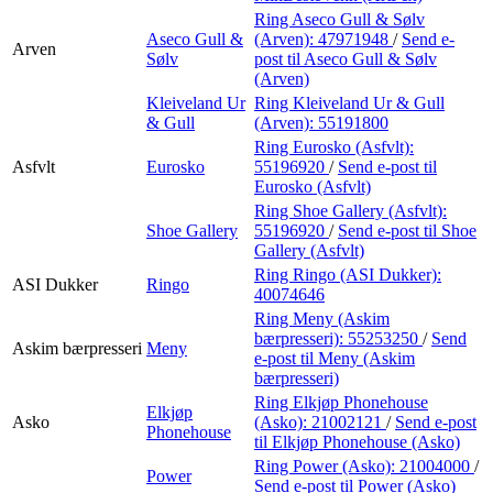
Ring Aseco Gull & Sølv
Aseco Gull &
(Arven):
47971948
/
Send e-
Arven
Sølv
post
til Aseco Gull & Sølv
(Arven)
Kleiveland Ur
Ring Kleiveland Ur & Gull
& Gull
(Arven):
55191800
Ring Eurosko (Asfvlt):
Asfvlt
Eurosko
55196920
/
Send e-post
til
Eurosko (Asfvlt)
Ring Shoe Gallery (Asfvlt):
Shoe Gallery
55196920
/
Send e-post
til Shoe
Gallery (Asfvlt)
Ring Ringo (ASI Dukker):
ASI Dukker
Ringo
40074646
Ring Meny (Askim
bærpresseri):
55253250
/
Send
Askim bærpresseri
Meny
e-post
til Meny (Askim
bærpresseri)
Ring Elkjøp Phonehouse
Elkjøp
Asko
(Asko):
21002121
/
Send e-post
Phonehouse
til Elkjøp Phonehouse (Asko)
Ring Power (Asko):
21004000
/
Power
Send e-post
til Power (Asko)