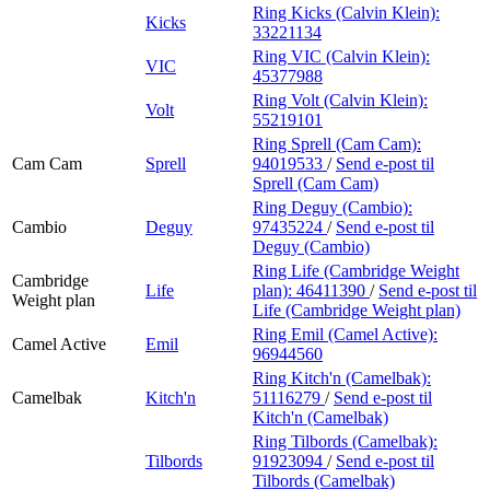
Ring Kicks (Calvin Klein):
Kicks
33221134
Ring VIC (Calvin Klein):
VIC
45377988
Ring Volt (Calvin Klein):
Volt
55219101
Ring Sprell (Cam Cam):
Cam Cam
Sprell
94019533
/
Send e-post
til
Sprell (Cam Cam)
Ring Deguy (Cambio):
Cambio
Deguy
97435224
/
Send e-post
til
Deguy (Cambio)
Ring Life (Cambridge Weight
Cambridge
Life
plan):
46411390
/
Send e-post
til
Weight plan
Life (Cambridge Weight plan)
Ring Emil (Camel Active):
Camel Active
Emil
96944560
Ring Kitch'n (Camelbak):
Camelbak
Kitch'n
51116279
/
Send e-post
til
Kitch'n (Camelbak)
Ring Tilbords (Camelbak):
Tilbords
91923094
/
Send e-post
til
Tilbords (Camelbak)