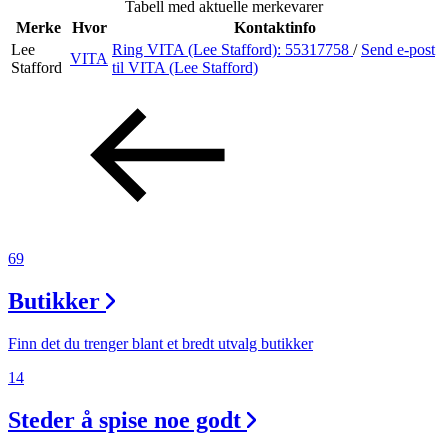
Tabell med aktuelle merkevarer
Inspirasjon
Merke
Hvor
Kontaktinfo
Lee
Ring VITA (Lee Stafford):
55317758
/
Send e-post
VITA
Stafford
til VITA (Lee Stafford)
Søk
Åpningstider
Praktisk informasjon
69
Ledige stillinger
Butikker
Magasin
Gavekort
Finn det du trenger blant et bredt utvalg butikker
Finn frem
14
Steder å spise noe godt