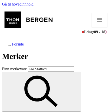
Gå til hovedinnhold
I dag:
09 - 18
Forside
Merker
Butikker
Finn merkevare
Mat og drikke
Helse
Aktiviteter
Tilbud