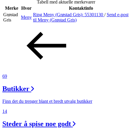
Tabell med aktuelle merkevarer
Inspirasjon
Merke
Hvor
Kontaktinfo
Grøstad
Ring Meny (Grøstad Gris):
55301130
/
Send e-post
Meny
Gris
til Meny (Grøstad Gris)
Søk
Åpningstider
Praktisk informasjon
69
Ledige stillinger
Butikker
Magasin
Gavekort
Finn det du trenger blant et bredt utvalg butikker
Finn frem
14
Steder å spise noe godt