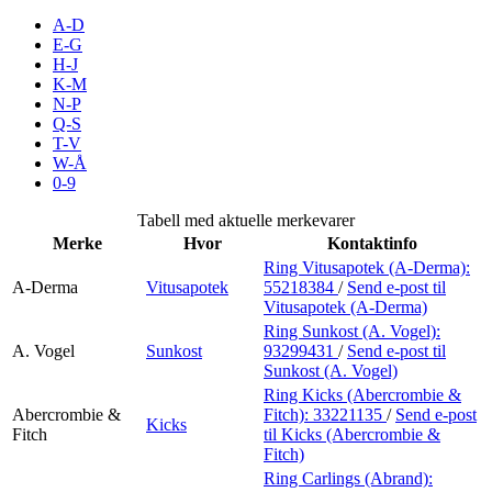
Inspirasjon
A-D
E-G
H-J
K-M
N-P
Søk
Q-S
T-V
W-Å
0-9
Åpningstider
Tabell med aktuelle merkevarer
Merke
Hvor
Kontaktinfo
Praktisk informasjon
Ring Vitusapotek (A-Derma):
A-Derma
Vitusapotek
55218384
/
Send e-post
til
Ledige stillinger
Vitusapotek (A-Derma)
Magasin
Ring Sunkost (A. Vogel):
A. Vogel
Sunkost
93299431
/
Send e-post
til
Sunkost (A. Vogel)
Gavekort
Ring Kicks (Abercrombie &
Finn frem
Abercrombie &
Fitch):
33221135
/
Send e-post
Kicks
Fitch
til Kicks (Abercrombie &
Fitch)
Ring Carlings (Abrand):