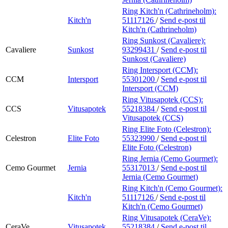
Ring Kitch'n (Cathrineholm):
Kitch'n
51117126
/
Send e-post
til
Kitch'n (Cathrineholm)
Ring Sunkost (Cavaliere):
Cavaliere
Sunkost
93299431
/
Send e-post
til
Sunkost (Cavaliere)
Ring Intersport (CCM):
CCM
Intersport
55301200
/
Send e-post
til
Intersport (CCM)
Ring Vitusapotek (CCS):
CCS
Vitusapotek
55218384
/
Send e-post
til
Vitusapotek (CCS)
Ring Elite Foto (Celestron):
Celestron
Elite Foto
55323990
/
Send e-post
til
Elite Foto (Celestron)
Ring Jernia (Cemo Gourmet):
Cemo Gourmet
Jernia
55317013
/
Send e-post
til
Jernia (Cemo Gourmet)
Ring Kitch'n (Cemo Gourmet):
Kitch'n
51117126
/
Send e-post
til
Kitch'n (Cemo Gourmet)
Ring Vitusapotek (CeraVe):
CeraVe
Vitusapotek
55218384
/
Send e-post
til