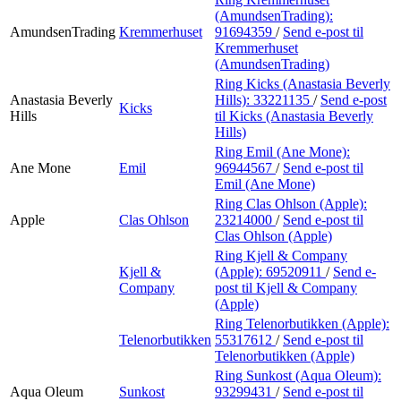
(AmundsenTrading):
AmundsenTrading
Kremmerhuset
91694359
/
Send e-post
til
Kremmerhuset
(AmundsenTrading)
Ring Kicks (Anastasia Beverly
Anastasia Beverly
Hills):
33221135
/
Send e-post
Kicks
Hills
til Kicks (Anastasia Beverly
Hills)
Ring Emil (Ane Mone):
Ane Mone
Emil
96944567
/
Send e-post
til
Emil (Ane Mone)
Ring Clas Ohlson (Apple):
Apple
Clas Ohlson
23214000
/
Send e-post
til
Clas Ohlson (Apple)
Ring Kjell & Company
Kjell &
(Apple):
69520911
/
Send e-
Company
post
til Kjell & Company
(Apple)
Ring Telenorbutikken (Apple):
Telenorbutikken
55317612
/
Send e-post
til
Telenorbutikken (Apple)
Ring Sunkost (Aqua Oleum):
Aqua Oleum
Sunkost
93299431
/
Send e-post
til