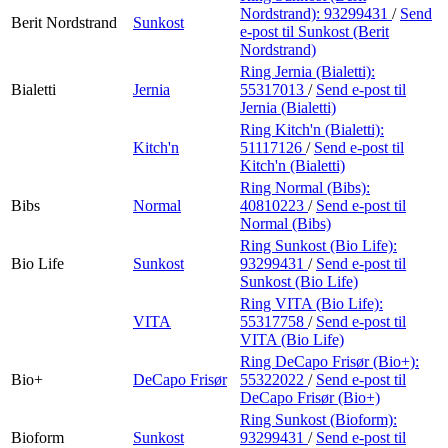
Nordstrand):
93299431
/
Send
Berit Nordstrand
Sunkost
e-post
til Sunkost (Berit
Nordstrand)
Ring Jernia (Bialetti):
Bialetti
Jernia
55317013
/
Send e-post
til
Jernia (Bialetti)
Ring Kitch'n (Bialetti):
Kitch'n
51117126
/
Send e-post
til
Kitch'n (Bialetti)
Ring Normal (Bibs):
Bibs
Normal
40810223
/
Send e-post
til
Normal (Bibs)
Ring Sunkost (Bio Life):
Bio Life
Sunkost
93299431
/
Send e-post
til
Sunkost (Bio Life)
Ring VITA (Bio Life):
VITA
55317758
/
Send e-post
til
VITA (Bio Life)
Ring DeCapo Frisør (Bio+):
Bio+
DeCapo Frisør
55322022
/
Send e-post
til
DeCapo Frisør (Bio+)
Ring Sunkost (Bioform):
Bioform
Sunkost
93299431
/
Send e-post
til