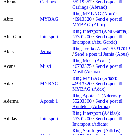
Abrand
Carlings
55219357
/
Send e-post
til
Carlings (Abrand)
Ring MYBAG (Abro):
Abro
MYBAG
46913320
/
Send e-post
til
MYBAG (Abro)
Ring Intersport (Abu Garcia):
Abu Garcia
Intersport
55301200
/
Send e-post
til
Intersport (Abu Garcia)
Ring Jernia (Abus):
55317013
Abus
Jernia
/
Send e-post
til Jernia (Abus)
Ring Musti (Acana):
Acana
Musti
46702375
/
Send e-post
til
Musti (Acana)
Ring MYBAG (Adax):
Adax
MYBAG
46913320
/
Send e-post
til
MYBAG (Adax)
Ring Apotek 1 (Aderma):
Aderma
Apotek 1
55203300
/
Send e-post
til
Apotek 1 (Aderma)
Ring Intersport (Adidas):
Adidas
Intersport
55301200
/
Send e-post
til
Intersport (Adidas)
Ring Skoringen (Adidas):