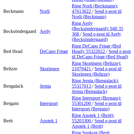
Ring Norli (Beckmann):
Beckmann
Norli
47613022
/
Send e-post
til
Norli (Beckmann)
Ring Aerly
(Becksöndergaard):
940 35
Becksöndergaard
Aerly
368
/
Send e-post
til Aerly
(Becksöndergaard)
Ring DeCapo Frisør (Bed
Bed Head
DeCapo Frisør
Head):
55322022
/
Send e-post
til DeCapo Frisør (Bed Head)
Ring Skoringen (Belizze):
Belizze
Skoringen
21079421
/
Send e-post
til
Skoringen (Belizze)
Ring Jernia (Bengalack):
Bengalack
Jernia
55317013
/
Send e-post
til
Jernia (Bengalack)
Ring Intersport (Bergans):
Bergans
Intersport
55301200
/
Send e-post
til
Intersport (Bergans)
Ring Apotek 1 (Berit):
Berit
Apotek 1
55203300
/
Send e-post
til
Apotek 1 (Berit)
Ring Sunkost (Berit