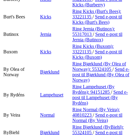
Kicks (Burberry)
Ring Kicks (Burt's Bees):
Burt's Bees
Kicks
33221135
/
Send e-post
til
Kicks (Burt's Bees)
Ring Jernia (Butinox):
Butinox
Jernia
55317013
/
Send e-post
til
Jernia (Butinox)
Ring Kicks (Buxom):
Buxom
Kicks
33221135
/
Send e-post
til
Kicks (Buxom)
Ring Bjørklund (By Olea of
By Olea of
Norway):
55324105
/
Send e-
Bjørklund
Norway
post
til Bjørklund (By Olea of
Norway)
Ring Lampehuset (By
Rydéns):
94151285
/
Send e-
By Rydéns
Lampehuset
post
til Lampehuset (By
Rydéns)
Ring Normal (By Veira):
By Veira
Normal
40810223
/
Send e-post
til
Normal (By Veira)
Ring Bjørklund (ByBiehl):
ByBiehl
Bjørklund
55324105
/
Send e-post
til