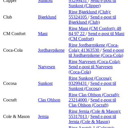
Clipper
Sunkost
93299431
/
Send e-post
til
Sunkost (Clipper)
Ring Bjørklund (Club):
Club
Bjørklund
55324105
/
Send e-post
til
Bjørklund (Club)
Ring Mani (CM Confort):
48
CM Confort
Mani
84 97 22
/
Send e-post
til Mani
(CM Confort)
Ring Jordbærpikene (Coca-
Coca-Cola
Jordbærpikene
Cola):
41363530
/
Send e-post
til Jordbærpikene (Coca-Cola)
Ring Narvesen (Coca-Cola):
Narvesen
Send e-post
til Narvesen
(Coca-Cola)
Ring Sunkost (Cocosa):
Cocosa
Sunkost
93299431
/
Send e-post
til
Sunkost (Cocosa)
Ring Clas Ohlson (Cocraft):
Cocraft
Clas Ohlson
23214000
/
Send e-post
til
Clas Ohlson (Cocraft)
Ring Jernia (Cole & Mason):
Cole & Mason
Jernia
55317013
/
Send e-post
til
Jernia (Cole & Mason)
Ring Apotek 1 (Colgate):