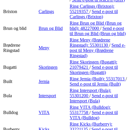
Ring Carlings (Brixton):
Brixton
Carlings
55219357
/
Send e-post
til
Carlings (Brixton)
Ring Brun og Blid (Brun og
Brun og blid
Brun og Blid
blid):
48227000
/
Send e-post
til Brun og Blid (Brun og blid)
Ring Meny (Brødrene
Brødrene
Ringstad):
55301130
/
Send e-
Meny
Ringstad
post
til Meny (Brødrene
Ringstad)
Ring Skoringen (Bugatti):
Bugatti
Skoringen
21079421
/
Send e-post
til
Skoringen (Bugatti)
Ring Jernia (Built):
55317013
/
Built
Jernia
Send e-post
til Jernia (Built)
Ring Intersport (Bula):
Bula
Intersport
55301200
/
Send e-post
til
Intersport (Bula)
Ring VITA (Bulldog):
Bulldog
VITA
55317758
/
Send e-post
til
VITA (Bulldog)
Ring Kicks (Burberry):
Burberry
Kicks
33221135
/
Send e-post
til