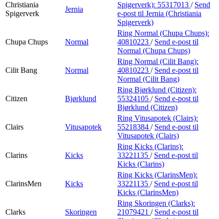
Christiania
Spigerverk):
55317013
/
Send
Jernia
Spigerverk
e-post
til Jernia (Christiania
Spigerverk)
Ring Normal (Chupa Chups):
Chupa Chups
Normal
40810223
/
Send e-post
til
Normal (Chupa Chups)
Ring Normal (Cilit Bang):
Cilit Bang
Normal
40810223
/
Send e-post
til
Normal (Cilit Bang)
Ring Bjørklund (Citizen):
Citizen
Bjørklund
55324105
/
Send e-post
til
Bjørklund (Citizen)
Ring Vitusapotek (Clairs):
Clairs
Vitusapotek
55218384
/
Send e-post
til
Vitusapotek (Clairs)
Ring Kicks (Clarins):
Clarins
Kicks
33221135
/
Send e-post
til
Kicks (Clarins)
Ring Kicks (ClarinsMen):
ClarinsMen
Kicks
33221135
/
Send e-post
til
Kicks (ClarinsMen)
Ring Skoringen (Clarks):
Clarks
Skoringen
21079421
/
Send e-post
til