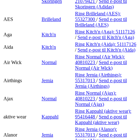
Skoringen
21079421
/
Send e-post
til
Skoringen (Adidas)
Ring Brilleland (AES):
AES
Brilleland
55327300
/
Send e-post
til
Brilleland (AES)
Ring Kitch'n (Aga):
51117126
Aga
Kitch'n
/
Send e-post
til Kitch'n (Aga)
Ring Kitch'n (Aida):
51117126
Aida
Kitch'n
/
Send e-post
til Kitch'n (Aida)
Ring Normal (Air Wick):
Air Wick
Normal
40810223
/
Send e-post
til
Normal (Air Wick)
Ring Jernia (Airthings):
Airthings
Jernia
55317013
/
Send e-post
til
Jernia (Airthings)
Ring Normal (Ajax):
Ajax
Normal
40810223
/
Send e-post
til
Normal (Ajax)
Ring Kappahl (aktive wear):
aktive wear
Kappahl
95416448
/
Send e-post
til
Kappahl (aktive wear)
Ring Jernia (Alanor):
Alanor
Jernia
55317013
/
Send e-post
til