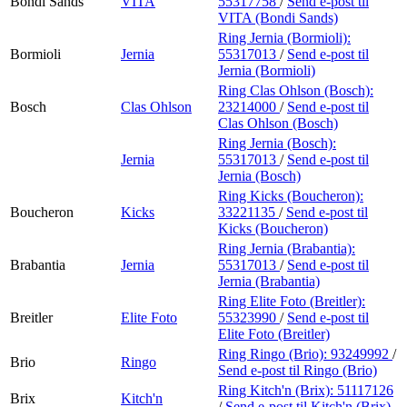
Bondi Sands
VITA
55317758
/
Send e-post
til
VITA (Bondi Sands)
Ring Jernia (Bormioli):
Bormioli
Jernia
55317013
/
Send e-post
til
Jernia (Bormioli)
Ring Clas Ohlson (Bosch):
Bosch
Clas Ohlson
23214000
/
Send e-post
til
Clas Ohlson (Bosch)
Ring Jernia (Bosch):
Jernia
55317013
/
Send e-post
til
Jernia (Bosch)
Ring Kicks (Boucheron):
Boucheron
Kicks
33221135
/
Send e-post
til
Kicks (Boucheron)
Ring Jernia (Brabantia):
Brabantia
Jernia
55317013
/
Send e-post
til
Jernia (Brabantia)
Ring Elite Foto (Breitler):
Breitler
Elite Foto
55323990
/
Send e-post
til
Elite Foto (Breitler)
Ring Ringo (Brio):
93249992
/
Brio
Ringo
Send e-post
til Ringo (Brio)
Ring Kitch'n (Brix):
51117126
Brix
Kitch'n
/
Send e-post
til Kitch'n (Brix)