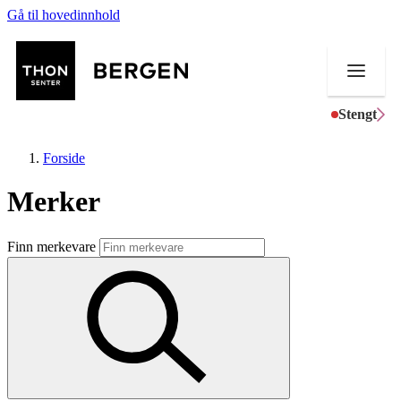
Gå til hovedinnhold
Stengt
Forside
Merker
Butikker
Finn merkevare
Mat og drikke
Helse
Aktiviteter
Tilbud