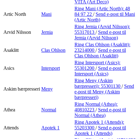
VITA (Art Deco)
Ring Mani (Artic North):
48
Artic North
Mani
84 97 22
/
Send e-post
til Mani
(Artic North)
Ring Jernia (Arvid Nilsson):
Arvid Nilsson
Jernia
55317013
/
Send e-post
til
Jernia (Arvid Nilsson)
Ring Clas Ohlson (Asaklitt):
Asaklitt
Clas Ohlson
23214000
/
Send e-post
til
Clas Ohlson (Asaklitt)
Ring Intersport (Asics):
Asics
Intersport
55301200
/
Send e-post
til
Intersport (Asics)
Ring Meny (Askim
bærpresseri):
55301130
/
Send
Askim bærpresseri
Meny
e-post
til Meny (Askim
bærpresseri)
Ring Normal (Athea):
Athea
Normal
40810223
/
Send e-post
til
Normal (Athea)
Ring Apotek 1 (Attends):
Attends
Apotek 1
55203300
/
Send e-post
til
Apotek 1 (Attends)