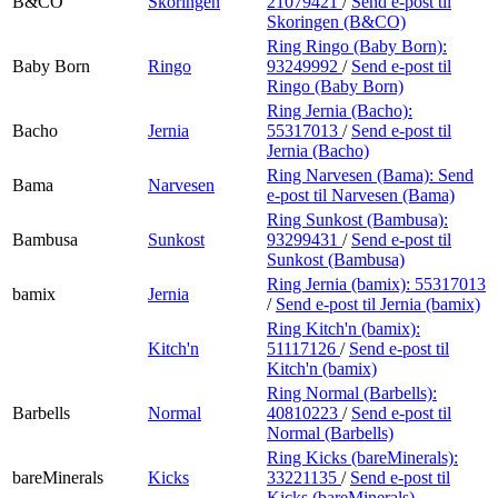
B&CO
Skoringen
21079421
/
Send e-post
til
Skoringen (B&CO)
Ring Ringo (Baby Born):
Baby Born
Ringo
93249992
/
Send e-post
til
Ringo (Baby Born)
Ring Jernia (Bacho):
Bacho
Jernia
55317013
/
Send e-post
til
Jernia (Bacho)
Ring Narvesen (Bama):
Send
Bama
Narvesen
e-post
til Narvesen (Bama)
Ring Sunkost (Bambusa):
Bambusa
Sunkost
93299431
/
Send e-post
til
Sunkost (Bambusa)
Ring Jernia (bamix):
55317013
bamix
Jernia
/
Send e-post
til Jernia (bamix)
Ring Kitch'n (bamix):
Kitch'n
51117126
/
Send e-post
til
Kitch'n (bamix)
Ring Normal (Barbells):
Barbells
Normal
40810223
/
Send e-post
til
Normal (Barbells)
Ring Kicks (bareMinerals):
bareMinerals
Kicks
33221135
/
Send e-post
til
Kicks (bareMinerals)