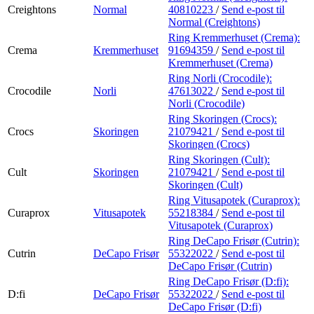
Creightons
Normal
40810223
/
Send e-post
til
Normal (Creightons)
Ring Kremmerhuset (Crema):
Crema
Kremmerhuset
91694359
/
Send e-post
til
Kremmerhuset (Crema)
Ring Norli (Crocodile):
Crocodile
Norli
47613022
/
Send e-post
til
Norli (Crocodile)
Ring Skoringen (Crocs):
Crocs
Skoringen
21079421
/
Send e-post
til
Skoringen (Crocs)
Ring Skoringen (Cult):
Cult
Skoringen
21079421
/
Send e-post
til
Skoringen (Cult)
Ring Vitusapotek (Curaprox):
Curaprox
Vitusapotek
55218384
/
Send e-post
til
Vitusapotek (Curaprox)
Ring DeCapo Frisør (Cutrin):
Cutrin
DeCapo Frisør
55322022
/
Send e-post
til
DeCapo Frisør (Cutrin)
Ring DeCapo Frisør (D:fi):
D:fi
DeCapo Frisør
55322022
/
Send e-post
til
DeCapo Frisør (D:fi)