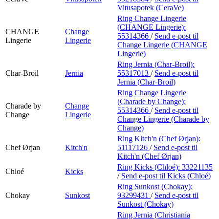
Vitusapotek (CeraVe)
Ring Change Lingerie
(CHANGE Lingerie):
CHANGE
Change
55314366
/
Send e-post
til
Lingerie
Lingerie
Change Lingerie (CHANGE
Lingerie)
Ring Jernia (Char-Broil):
Char-Broil
Jernia
55317013
/
Send e-post
til
Jernia (Char-Broil)
Ring Change Lingerie
(Charade by Change):
Charade by
Change
55314366
/
Send e-post
til
Change
Lingerie
Change Lingerie (Charade by
Change)
Ring Kitch'n (Chef Ørjan):
Chef Ørjan
Kitch'n
51117126
/
Send e-post
til
Kitch'n (Chef Ørjan)
Ring Kicks (Chloé):
33221135
Chloé
Kicks
/
Send e-post
til Kicks (Chloé)
Ring Sunkost (Chokay):
Chokay
Sunkost
93299431
/
Send e-post
til
Sunkost (Chokay)
Ring Jernia (Christiania