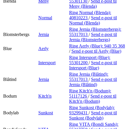
Blenda
Meny
55301130
/
Send e-post
til
Meny (Blenda)
Ring Normal (Blenda):
Normal
40810223
/
Send e-post
til
Normal (Blenda)
Ring Jernia (Blomsterbergs):
Blomsterbergs
Jernia
55317013
/
Send e-post
til
Jernia (Blomsterbergs)
Ring Aerly (Blue):
940 35 368
Blue
Aerly
/
Send e-post
til Aerly (Blue)
Ring Intersport (Blue):
Intersport
55301200
/
Send e-post
til
Intersport (Blue)
Ring Jernia (Blåtind):
Blåtind
Jernia
55317013
/
Send e-post
til
Jernia (Blåtind)
Ring Kitch'n (Bodum):
Bodum
Kitch'n
51117126
/
Send e-post
til
Kitch'n (Bodum)
Ring Sunkost (Bodylab):
Bodylab
Sunkost
93299431
/
Send e-post
til
Sunkost (Bodylab)
Ring VITA (Bondi Sands):