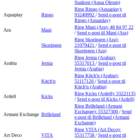
Sunkost (Aqua Oleum)
Ring Ringo (Aquaplay):
Aquaplay
Ringo
93249992
/
Send e-post
til
Ringo (Aquaplay)
Ring Mani (Ara):
48 84 97 22
Ara
Mani
/
Send e-post
til Mani (Ara)
Ring Skoringen (Ara):
Skoringen
21079421
/
Send e-post
til
Skoringen (Ara)
Ring Jernia (Arabia):
Arabia
Jernia
55317013
/
Send e-post
til
Jernia (Arabia)
Ring Kitch'n (Arabia):
Kitch'n
51117126
/
Send e-post
til
Kitch'n (Arabia)
Ring Kicks (Ardell):
33221135
Ardell
Kicks
/
Send e-post
til Kicks (Ardell)
Ring Brilleland (Armani
Exchange):
55327300
/
Send
Armani Exchange
Brilleland
e-post
til Brilleland (Armani
Exchange)
Ring VITA (Art Deco):
Art Deco
VITA
55317758
/
Send e-post
til