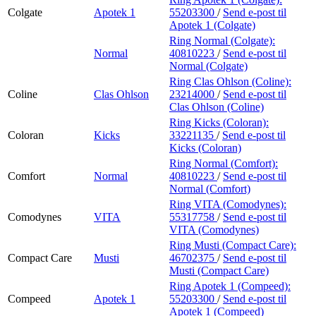
Colgate
Apotek 1
55203300
/
Send e-post
til
Apotek 1 (Colgate)
Ring Normal (Colgate):
Normal
40810223
/
Send e-post
til
Normal (Colgate)
Ring Clas Ohlson (Coline):
Coline
Clas Ohlson
23214000
/
Send e-post
til
Clas Ohlson (Coline)
Ring Kicks (Coloran):
Coloran
Kicks
33221135
/
Send e-post
til
Kicks (Coloran)
Ring Normal (Comfort):
Comfort
Normal
40810223
/
Send e-post
til
Normal (Comfort)
Ring VITA (Comodynes):
Comodynes
VITA
55317758
/
Send e-post
til
VITA (Comodynes)
Ring Musti (Compact Care):
Compact Care
Musti
46702375
/
Send e-post
til
Musti (Compact Care)
Ring Apotek 1 (Compeed):
Compeed
Apotek 1
55203300
/
Send e-post
til
Apotek 1 (Compeed)