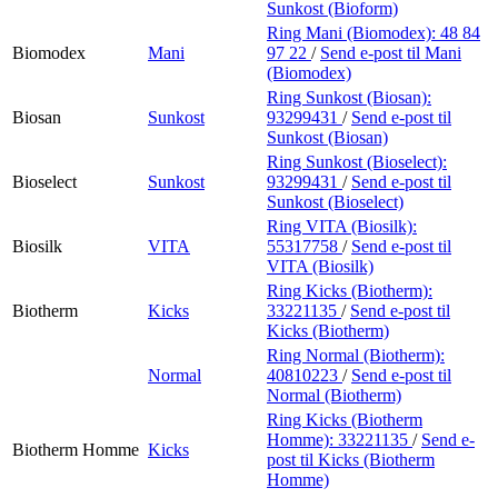
Sunkost (Bioform)
Ring Mani (Biomodex):
48 84
Biomodex
Mani
97 22
/
Send e-post
til Mani
(Biomodex)
Ring Sunkost (Biosan):
Biosan
Sunkost
93299431
/
Send e-post
til
Sunkost (Biosan)
Ring Sunkost (Bioselect):
Bioselect
Sunkost
93299431
/
Send e-post
til
Sunkost (Bioselect)
Ring VITA (Biosilk):
Biosilk
VITA
55317758
/
Send e-post
til
VITA (Biosilk)
Ring Kicks (Biotherm):
Biotherm
Kicks
33221135
/
Send e-post
til
Kicks (Biotherm)
Ring Normal (Biotherm):
Normal
40810223
/
Send e-post
til
Normal (Biotherm)
Ring Kicks (Biotherm
Homme):
33221135
/
Send e-
Biotherm Homme
Kicks
post
til Kicks (Biotherm
Homme)