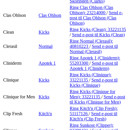
Skoringen (Clarks)
Ring Clas Ohlson (Clas
Ohlson):
23214000
/
Send e-
Clas Ohlson
Clas Ohlson
post
til Clas Ohlson (Clas
Ohlson)
Ring Kicks (Clean):
33221135
Clean
Kicks
/
Send e-post
til Kicks (Clean)
Ring Normal (Clerasil):
Clerasil
Normal
40810223
/
Send e-post
til
Normal (Clerasil)
Ring Apotek 1 (Cliniderm):
Cliniderm
Apotek 1
55203300
/
Send e-post
til
Apotek 1 (Cliniderm)
Ring Kicks (Clinique):
Clinique
Kicks
33221135
/
Send e-post
til
Kicks (Clinique)
Ring Kicks (Clinique for
Clinique for Men
Kicks
Men):
33221135
/
Send e-post
til Kicks (Clinique for Men)
Ring Kitch'n (Clip Fresh):
Clip Fresh
Kitch'n
51117126
/
Send e-post
til
Kitch'n (Clip Fresh)
Ring Sunkost (Clipper):