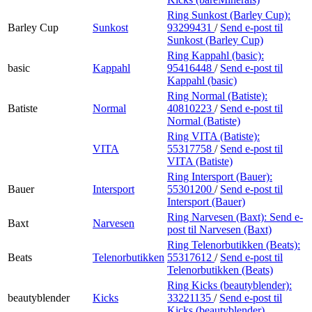
Ring Sunkost (Barley Cup):
Barley Cup
Sunkost
93299431
/
Send e-post
til
Sunkost (Barley Cup)
Ring Kappahl (basic):
basic
Kappahl
95416448
/
Send e-post
til
Kappahl (basic)
Ring Normal (Batiste):
Batiste
Normal
40810223
/
Send e-post
til
Normal (Batiste)
Ring VITA (Batiste):
VITA
55317758
/
Send e-post
til
VITA (Batiste)
Ring Intersport (Bauer):
Bauer
Intersport
55301200
/
Send e-post
til
Intersport (Bauer)
Ring Narvesen (Baxt):
Send e-
Baxt
Narvesen
post
til Narvesen (Baxt)
Ring Telenorbutikken (Beats):
Beats
Telenorbutikken
55317612
/
Send e-post
til
Telenorbutikken (Beats)
Ring Kicks (beautyblender):
beautyblender
Kicks
33221135
/
Send e-post
til
Kicks (beautyblender)