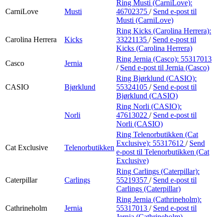
Ring Musti (CarniLove):
CarniLove
Musti
46702375
/
Send e-post
til
Musti (CarniLove)
Ring Kicks (Carolina Herrera):
Carolina Herrera
Kicks
33221135
/
Send e-post
til
Kicks (Carolina Herrera)
Ring Jernia (Casco):
55317013
Casco
Jernia
/
Send e-post
til Jernia (Casco)
Ring Bjørklund (CASIO):
CASIO
Bjørklund
55324105
/
Send e-post
til
Bjørklund (CASIO)
Ring Norli (CASIO):
Norli
47613022
/
Send e-post
til
Norli (CASIO)
Ring Telenorbutikken (Cat
Exclusive):
55317612
/
Send
Cat Exclusive
Telenorbutikken
e-post
til Telenorbutikken (Cat
Exclusive)
Ring Carlings (Caterpillar):
Caterpillar
Carlings
55219357
/
Send e-post
til
Carlings (Caterpillar)
Ring Jernia (Cathrineholm):
Cathrineholm
Jernia
55317013
/
Send e-post
til
Jernia (Cathrineholm)