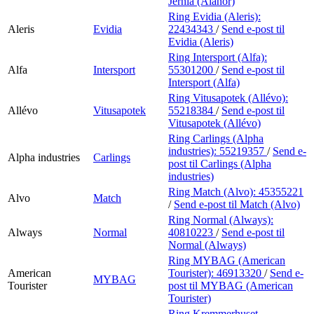
Jernia (Alanor)
Ring Evidia (Aleris):
Aleris
Evidia
22434343
/
Send e-post
til
Evidia (Aleris)
Ring Intersport (Alfa):
Alfa
Intersport
55301200
/
Send e-post
til
Intersport (Alfa)
Ring Vitusapotek (Allévo):
Allévo
Vitusapotek
55218384
/
Send e-post
til
Vitusapotek (Allévo)
Ring Carlings (Alpha
industries):
55219357
/
Send e-
Alpha industries
Carlings
post
til Carlings (Alpha
industries)
Ring Match (Alvo):
45355221
Alvo
Match
/
Send e-post
til Match (Alvo)
Ring Normal (Always):
Always
Normal
40810223
/
Send e-post
til
Normal (Always)
Ring MYBAG (American
American
Tourister):
46913320
/
Send e-
MYBAG
Tourister
post
til MYBAG (American
Tourister)
Ring Kremmerhuset