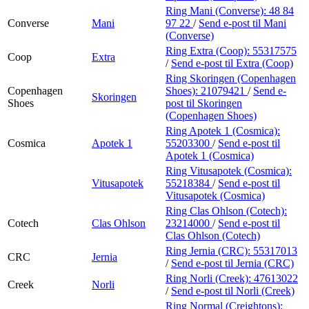
Ring Mani (Converse):
48 84
Converse
Mani
97 22
/
Send e-post
til Mani
(Converse)
Ring Extra (Coop):
55317575
Coop
Extra
/
Send e-post
til Extra (Coop)
Ring Skoringen (Copenhagen
Copenhagen
Shoes):
21079421
/
Send e-
Skoringen
Shoes
post
til Skoringen
(Copenhagen Shoes)
Ring Apotek 1 (Cosmica):
Cosmica
Apotek 1
55203300
/
Send e-post
til
Apotek 1 (Cosmica)
Ring Vitusapotek (Cosmica):
Vitusapotek
55218384
/
Send e-post
til
Vitusapotek (Cosmica)
Ring Clas Ohlson (Cotech):
Cotech
Clas Ohlson
23214000
/
Send e-post
til
Clas Ohlson (Cotech)
Ring Jernia (CRC):
55317013
CRC
Jernia
/
Send e-post
til Jernia (CRC)
Ring Norli (Creek):
47613022
Creek
Norli
/
Send e-post
til Norli (Creek)
Ring Normal (Creightons):