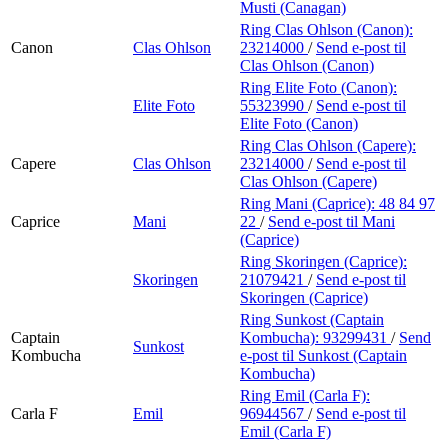
Musti (Canagan)
Ring Clas Ohlson (Canon):
Canon
Clas Ohlson
23214000
/
Send e-post
til
Clas Ohlson (Canon)
Ring Elite Foto (Canon):
Elite Foto
55323990
/
Send e-post
til
Elite Foto (Canon)
Ring Clas Ohlson (Capere):
Capere
Clas Ohlson
23214000
/
Send e-post
til
Clas Ohlson (Capere)
Ring Mani (Caprice):
48 84 97
Caprice
Mani
22
/
Send e-post
til Mani
(Caprice)
Ring Skoringen (Caprice):
Skoringen
21079421
/
Send e-post
til
Skoringen (Caprice)
Ring Sunkost (Captain
Captain
Kombucha):
93299431
/
Send
Sunkost
Kombucha
e-post
til Sunkost (Captain
Kombucha)
Ring Emil (Carla F):
Carla F
Emil
96944567
/
Send e-post
til
Emil (Carla F)