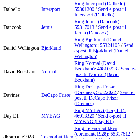
Ring Intersport (Dalbello):
Dalbello
Intersport
55301200
/
Send e-post
til
Intersport (Dalbello)
Ring Jernia (Dancook):
Dancook
Jernia
55317013
/
Send e-post
til
Jernia (Dancook)
Ring Bjørklund (Daniel
Wellington):
55324105
/
Send
Daniel Wellington
Bjørklund
e-post
til Bjørklund (Daniel
Wellington)
Ring Normal (David
Beckham):
40810223
/
Send e-
David Beckham
Normal
post
til Normal (David
Beckham)
Ring DeCapo Frisør
(Davines):
55322022
/
Send e-
Davines
DeCapo Frisør
post
til DeCapo Frisør
(Davines)
Ring MYBAG (Day ET):
Day ET
MYBAG
46913320
/
Send e-post
til
MYBAG (Day ET)
Ring Telenorbutikken
(dbramante1928):
55317612
/
dbramante1928
Telenorbutikken