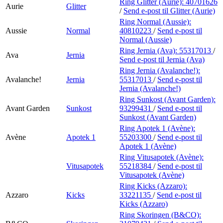
Ring Glitter (Aurie):
40701626
Aurie
Glitter
/
Send e-post
til Glitter (Aurie)
Ring Normal (Aussie):
Aussie
Normal
40810223
/
Send e-post
til
Normal (Aussie)
Ring Jernia (Ava):
55317013
/
Ava
Jernia
Send e-post
til Jernia (Ava)
Ring Jernia (Avalanche!):
Avalanche!
Jernia
55317013
/
Send e-post
til
Jernia (Avalanche!)
Ring Sunkost (Avant Garden):
Avant Garden
Sunkost
93299431
/
Send e-post
til
Sunkost (Avant Garden)
Ring Apotek 1 (Avène):
Avène
Apotek 1
55203300
/
Send e-post
til
Apotek 1 (Avène)
Ring Vitusapotek (Avène):
Vitusapotek
55218384
/
Send e-post
til
Vitusapotek (Avène)
Ring Kicks (Azzaro):
Azzaro
Kicks
33221135
/
Send e-post
til
Kicks (Azzaro)
Ring Skoringen (B&CO):