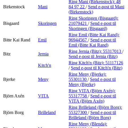
Ring Mani (Birkenstock):
48
Birkenstock
Mani
84 97 22
/
Send e-post
til Mani
(Birkenstock)
Ring Skoringen (Bisgaard):
Bisgaard
Skoringen
21079421
/
Send e-post
til
Skoringen (Bisgaard)
Ring Emil (Bitte Kai Rand):
Bitte Kai Rand
Emil
96944567
/
Send e-post
til
Emil (Bitte Kai Rand)
Ring Jernia (Bitz):
55317013
/
Bitz
Jernia
Send e-post
til Jernia (Bitz)
Ring Kitch'n (Bitz):
51117126
Kitch'n
/
Send e-post
til Kitch'n (Bitz)
Ring Meny (Bjerke):
Bjerke
Meny
55301130
/
Send e-post
til
Meny (Bjerke)
Ring VITA (Björn Axén):
Björn Axén
VITA
55317758
/
Send e-post
til
VITA (Björn Axén)
Ring Brilleland (Björn Borg):
Björn Borg
Brilleland
55327300
/
Send e-post
til
Brilleland (Björn Borg)
Ring Meny (Blenda):