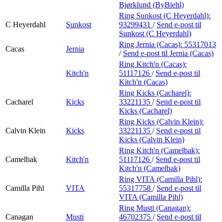
Bjørklund (ByBiehl)
Ring Sunkost (C Heyerdahl):
C Heyerdahl
Sunkost
93299431
/
Send e-post
til
Sunkost (C Heyerdahl)
Ring Jernia (Cacas):
55317013
Cacas
Jernia
/
Send e-post
til Jernia (Cacas)
Ring Kitch'n (Cacas):
Kitch'n
51117126
/
Send e-post
til
Kitch'n (Cacas)
Ring Kicks (Cacharel):
Cacharel
Kicks
33221135
/
Send e-post
til
Kicks (Cacharel)
Ring Kicks (Calvin Klein):
Calvin Klein
Kicks
33221135
/
Send e-post
til
Kicks (Calvin Klein)
Ring Kitch'n (Camelbak):
Camelbak
Kitch'n
51117126
/
Send e-post
til
Kitch'n (Camelbak)
Ring VITA (Camilla Pihl):
Camilla Pihl
VITA
55317758
/
Send e-post
til
VITA (Camilla Pihl)
Ring Musti (Canagan):
Canagan
Musti
46702375
/
Send e-post
til