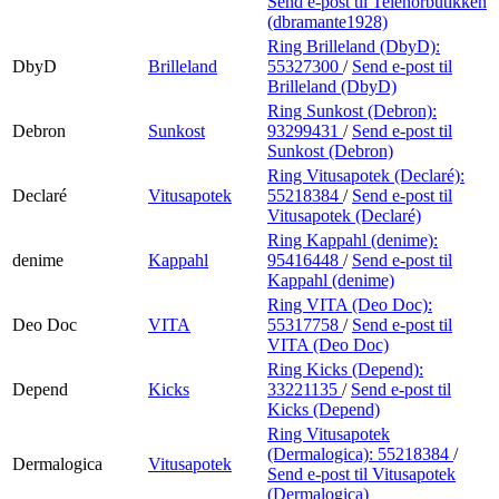
Send e-post
til Telenorbutikken
(dbramante1928)
Ring Brilleland (DbyD):
DbyD
Brilleland
55327300
/
Send e-post
til
Brilleland (DbyD)
Ring Sunkost (Debron):
Debron
Sunkost
93299431
/
Send e-post
til
Sunkost (Debron)
Ring Vitusapotek (Declaré):
Declaré
Vitusapotek
55218384
/
Send e-post
til
Vitusapotek (Declaré)
Ring Kappahl (denime):
denime
Kappahl
95416448
/
Send e-post
til
Kappahl (denime)
Ring VITA (Deo Doc):
Deo Doc
VITA
55317758
/
Send e-post
til
VITA (Deo Doc)
Ring Kicks (Depend):
Depend
Kicks
33221135
/
Send e-post
til
Kicks (Depend)
Ring Vitusapotek
(Dermalogica):
55218384
/
Dermalogica
Vitusapotek
Send e-post
til Vitusapotek
(Dermalogica)