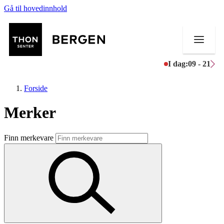
Gå til hovedinnhold
I dag:
09 - 21
Forside
Merker
Butikker
Finn merkevare
Mat og drikke
Helse
Aktiviteter
Tilbud