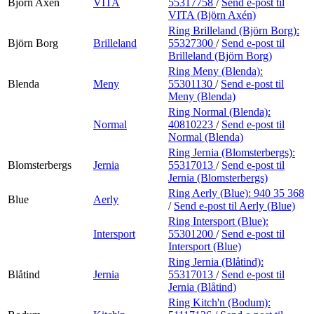
Björn Axén
VITA
55317758
/
Send e-post
til
VITA (Björn Axén)
Ring Brilleland (Björn Borg):
Björn Borg
Brilleland
55327300
/
Send e-post
til
Brilleland (Björn Borg)
Ring Meny (Blenda):
Blenda
Meny
55301130
/
Send e-post
til
Meny (Blenda)
Ring Normal (Blenda):
Normal
40810223
/
Send e-post
til
Normal (Blenda)
Ring Jernia (Blomsterbergs):
Blomsterbergs
Jernia
55317013
/
Send e-post
til
Jernia (Blomsterbergs)
Ring Aerly (Blue):
940 35 368
Blue
Aerly
/
Send e-post
til Aerly (Blue)
Ring Intersport (Blue):
Intersport
55301200
/
Send e-post
til
Intersport (Blue)
Ring Jernia (Blåtind):
Blåtind
Jernia
55317013
/
Send e-post
til
Jernia (Blåtind)
Ring Kitch'n (Bodum):