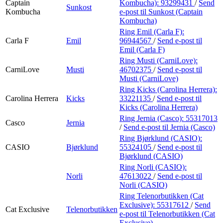
Captain
Kombucha):
93299431
/
Send
Sunkost
Kombucha
e-post
til Sunkost (Captain
Kombucha)
Ring Emil (Carla F):
Carla F
Emil
96944567
/
Send e-post
til
Emil (Carla F)
Ring Musti (CarniLove):
CarniLove
Musti
46702375
/
Send e-post
til
Musti (CarniLove)
Ring Kicks (Carolina Herrera):
Carolina Herrera
Kicks
33221135
/
Send e-post
til
Kicks (Carolina Herrera)
Ring Jernia (Casco):
55317013
Casco
Jernia
/
Send e-post
til Jernia (Casco)
Ring Bjørklund (CASIO):
CASIO
Bjørklund
55324105
/
Send e-post
til
Bjørklund (CASIO)
Ring Norli (CASIO):
Norli
47613022
/
Send e-post
til
Norli (CASIO)
Ring Telenorbutikken (Cat
Exclusive):
55317612
/
Send
Cat Exclusive
Telenorbutikken
e-post
til Telenorbutikken (Cat
Exclusive)