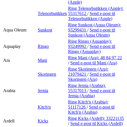
(Apple)
Ring Telenorbutikken (Apple):
Telenorbutikken
55317612
/
Send e-post
til
Telenorbutikken (Apple)
Ring Sunkost (Aqua Oleum):
Aqua Oleum
Sunkost
93299431
/
Send e-post
til
Sunkost (Aqua Oleum)
Ring Ringo (Aquaplay):
Aquaplay
Ringo
93249992
/
Send e-post
til
Ringo (Aquaplay)
Ring Mani (Ara):
48 84 97 22
Ara
Mani
/
Send e-post
til Mani (Ara)
Ring Skoringen (Ara):
Skoringen
21079421
/
Send e-post
til
Skoringen (Ara)
Ring Jernia (Arabia):
Arabia
Jernia
55317013
/
Send e-post
til
Jernia (Arabia)
Ring Kitch'n (Arabia):
Kitch'n
51117126
/
Send e-post
til
Kitch'n (Arabia)
Ring Kicks (Ardell):
33221135
Ardell
Kicks
/
Send e-post
til Kicks (Ardell)