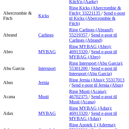
Kitch'n (Aarke)
Ring Kicks (Abercrombie &
Abercrombie &
Fitch):
33221135
/
Send e-post
Kicks
Fitch
til Kicks (Abercrombie &
Fitch)
Ring Carlings (Abrand):
Abrand
Carlings
55219357
/
Send e-post
til
Carlings (Abrand)
Ring MYBAG (Abro):
Abro
MYBAG
46913320
/
Send e-post
til
MYBAG (Abro)
Ring Intersport (Abu Garcia):
Abu Garcia
Intersport
55301200
/
Send e-post
til
Intersport (Abu Garcia)
Ring Jernia (Abus):
55317013
Abus
Jernia
/
Send e-post
til Jernia (Abus)
Ring Musti (Acana):
Acana
Musti
46702375
/
Send e-post
til
Musti (Acana)
Ring MYBAG (Adax):
Adax
MYBAG
46913320
/
Send e-post
til
MYBAG (Adax)
Ring Apotek 1 (Aderma):