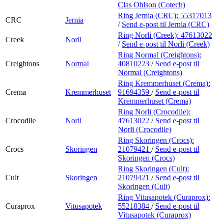
Clas Ohlson (Cotech)
Ring Jernia (CRC):
55317013
CRC
Jernia
/
Send e-post
til Jernia (CRC)
Ring Norli (Creek):
47613022
Creek
Norli
/
Send e-post
til Norli (Creek)
Ring Normal (Creightons):
Creightons
Normal
40810223
/
Send e-post
til
Normal (Creightons)
Ring Kremmerhuset (Crema):
Crema
Kremmerhuset
91694359
/
Send e-post
til
Kremmerhuset (Crema)
Ring Norli (Crocodile):
Crocodile
Norli
47613022
/
Send e-post
til
Norli (Crocodile)
Ring Skoringen (Crocs):
Crocs
Skoringen
21079421
/
Send e-post
til
Skoringen (Crocs)
Ring Skoringen (Cult):
Cult
Skoringen
21079421
/
Send e-post
til
Skoringen (Cult)
Ring Vitusapotek (Curaprox):
Curaprox
Vitusapotek
55218384
/
Send e-post
til
Vitusapotek (Curaprox)