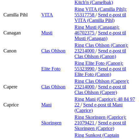
Kitch'n (Camelbak)
Ring VITA (Camilla Pihl):
Camilla Pihl
VITA
55317758
/
Send e-post
til
VITA (Camilla Pihl)
Ring Musti (Canagan):
Canagan
Musti
46702375
/
Send e-post
til
Musti (Canagan)
Ring Clas Ohlson (Canon):
Canon
Clas Ohlson
23214000
/
Send e-post
til
Clas Ohlson (Canon)
Ring Elite Foto (Canon):
Elite Foto
55323990
/
Send e-post
til
Elite Foto (Canon)
Ring Clas Ohlson (Capere):
Capere
Clas Ohlson
23214000
/
Send e-post
til
Clas Ohlson (Capere)
Ring Mani (Caprice):
48 84 97
Caprice
Mani
22
/
Send e-post
til Mani
(Caprice)
Ring Skoringen (Caprice):
Skoringen
21079421
/
Send e-post
til
Skoringen (Caprice)
Ring Sunkost (Captain