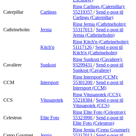
Ring Carlings (Caterpillar):
Caterpillar
Carlings
55219357
/
Send e-post
til
Carlings (Caterpillar)
Ring Jernia (Cathrineholm):
Cathrineholm
Jernia
55317013
/
Send e-post
til
Jernia (Cathrineholm)
Ring Kitch'n (Cathrineholm):
Kitch'n
51117126
/
Send e-post
til
Kitch'n (Cathrineholm)
Ring Sunkost (Cavaliere):
Cavaliere
Sunkost
93299431
/
Send e-post
til
Sunkost (Cavaliere)
Ring Intersport (CCM):
CCM
Intersport
55301200
/
Send e-post
til
Intersport (CCM)
Ring Vitusapotek (CCS):
CCS
Vitusapotek
55218384
/
Send e-post
til
Vitusapotek (CCS)
Ring Elite Foto (Celestron):
Celestron
Elite Foto
55323990
/
Send e-post
til
Elite Foto (Celestron)
Ring Jernia (Cemo Gourmet):
Cemo Gourmet
Jernia
55317013
/
Send e-post
til