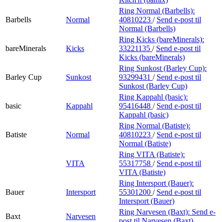
Ring Normal (Barbells):
Barbells
Normal
40810223
/
Send e-post
til
Normal (Barbells)
Ring Kicks (bareMinerals):
bareMinerals
Kicks
33221135
/
Send e-post
til
Kicks (bareMinerals)
Ring Sunkost (Barley Cup):
Barley Cup
Sunkost
93299431
/
Send e-post
til
Sunkost (Barley Cup)
Ring Kappahl (basic):
basic
Kappahl
95416448
/
Send e-post
til
Kappahl (basic)
Ring Normal (Batiste):
Batiste
Normal
40810223
/
Send e-post
til
Normal (Batiste)
Ring VITA (Batiste):
VITA
55317758
/
Send e-post
til
VITA (Batiste)
Ring Intersport (Bauer):
Bauer
Intersport
55301200
/
Send e-post
til
Intersport (Bauer)
Ring Narvesen (Baxt):
Send e-
Baxt
Narvesen
post
til Narvesen (Baxt)