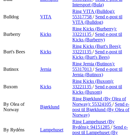
Intersport (Bula)
Ring VITA (Bulldog):
Bulldog
VITA
55317758
/
Send e-post
til
VITA (Bulldog)
Ring Kicks (Burberry):
Burberry
Kicks
33221135
/
Send e-post
til
Kicks (Burberry)
Ring Kicks (Burt's Bees):
Burt's Bees
Kicks
33221135
/
Send e-post
til
Kicks (Burt's Bees)
Ring Jernia (Butinox):
Butinox
Jernia
55317013
/
Send e-post
til
Jernia (Butinox)
Ring Kicks (Buxom):
Buxom
Kicks
33221135
/
Send e-post
til
Kicks (Buxom)
Ring Bjørklund (By Olea of
By Olea of
Norway):
55324105
/
Send e-
Bjørklund
Norway
post
til Bjørklund (By Olea of
Norway)
Ring Lampehuset (By
Rydéns):
94151285
/
Send e-
By Rydéns
Lampehuset
post
til Lampehuset (By