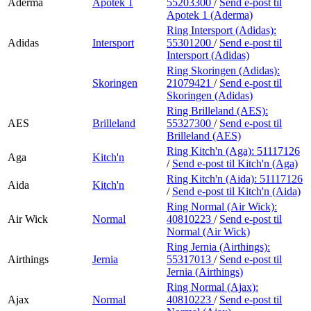
Aderma
Apotek 1
55203300
/
Send e-post
til
Apotek 1 (Aderma)
Ring Intersport (Adidas):
Adidas
Intersport
55301200
/
Send e-post
til
Intersport (Adidas)
Ring Skoringen (Adidas):
Skoringen
21079421
/
Send e-post
til
Skoringen (Adidas)
Ring Brilleland (AES):
AES
Brilleland
55327300
/
Send e-post
til
Brilleland (AES)
Ring Kitch'n (Aga):
51117126
Aga
Kitch'n
/
Send e-post
til Kitch'n (Aga)
Ring Kitch'n (Aida):
51117126
Aida
Kitch'n
/
Send e-post
til Kitch'n (Aida)
Ring Normal (Air Wick):
Air Wick
Normal
40810223
/
Send e-post
til
Normal (Air Wick)
Ring Jernia (Airthings):
Airthings
Jernia
55317013
/
Send e-post
til
Jernia (Airthings)
Ring Normal (Ajax):
Ajax
Normal
40810223
/
Send e-post
til