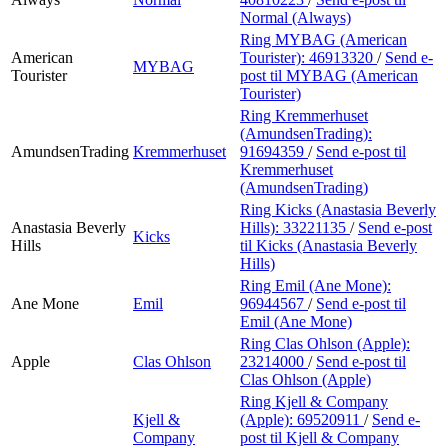
Normal (Always)
Ring MYBAG (American
American
Tourister):
46913320
/
Send e-
MYBAG
Tourister
post
til MYBAG (American
Tourister)
Ring Kremmerhuset
(AmundsenTrading):
AmundsenTrading
Kremmerhuset
91694359
/
Send e-post
til
Kremmerhuset
(AmundsenTrading)
Ring Kicks (Anastasia Beverly
Anastasia Beverly
Hills):
33221135
/
Send e-post
Kicks
Hills
til Kicks (Anastasia Beverly
Hills)
Ring Emil (Ane Mone):
Ane Mone
Emil
96944567
/
Send e-post
til
Emil (Ane Mone)
Ring Clas Ohlson (Apple):
Apple
Clas Ohlson
23214000
/
Send e-post
til
Clas Ohlson (Apple)
Ring Kjell & Company
Kjell &
(Apple):
69520911
/
Send e-
Company
post
til Kjell & Company