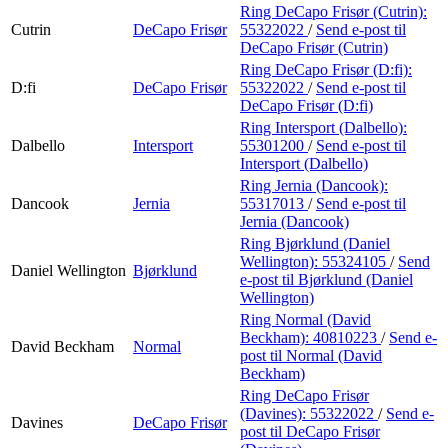
Ring DeCapo Frisør (Cutrin):
Cutrin
DeCapo Frisør
55322022
/
Send e-post
til
DeCapo Frisør (Cutrin)
Ring DeCapo Frisør (D:fi):
D:fi
DeCapo Frisør
55322022
/
Send e-post
til
DeCapo Frisør (D:fi)
Ring Intersport (Dalbello):
Dalbello
Intersport
55301200
/
Send e-post
til
Intersport (Dalbello)
Ring Jernia (Dancook):
Dancook
Jernia
55317013
/
Send e-post
til
Jernia (Dancook)
Ring Bjørklund (Daniel
Wellington):
55324105
/
Send
Daniel Wellington
Bjørklund
e-post
til Bjørklund (Daniel
Wellington)
Ring Normal (David
Beckham):
40810223
/
Send e-
David Beckham
Normal
post
til Normal (David
Beckham)
Ring DeCapo Frisør
(Davines):
55322022
/
Send e-
Davines
DeCapo Frisør
post
til DeCapo Frisør