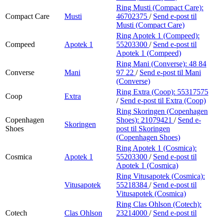
Ring Musti (Compact Care):
Compact Care
Musti
46702375
/
Send e-post
til
Musti (Compact Care)
Ring Apotek 1 (Compeed):
Compeed
Apotek 1
55203300
/
Send e-post
til
Apotek 1 (Compeed)
Ring Mani (Converse):
48 84
Converse
Mani
97 22
/
Send e-post
til Mani
(Converse)
Ring Extra (Coop):
55317575
Coop
Extra
/
Send e-post
til Extra (Coop)
Ring Skoringen (Copenhagen
Copenhagen
Shoes):
21079421
/
Send e-
Skoringen
Shoes
post
til Skoringen
(Copenhagen Shoes)
Ring Apotek 1 (Cosmica):
Cosmica
Apotek 1
55203300
/
Send e-post
til
Apotek 1 (Cosmica)
Ring Vitusapotek (Cosmica):
Vitusapotek
55218384
/
Send e-post
til
Vitusapotek (Cosmica)
Ring Clas Ohlson (Cotech):
Cotech
Clas Ohlson
23214000
/
Send e-post
til