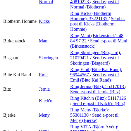
Normal
40810223
/
Send e-post
til
Normal (Biotherm)
Ring Kicks (Biotherm
Homme):
33221135
/
Send e-
Biotherm Homme
Kicks
post
til Kicks (Biotherm
Homme)
Ring Mani (Birkenstock):
48
Birkenstock
Mani
84 97 22
/
Send e-post
til Mani
(Birkenstock)
Ring Skoringen (Bisgaard):
Bisgaard
Skoringen
21079421
/
Send e-post
til
Skoringen (Bisgaard)
Ring Emil (Bitte Kai Rand):
Bitte Kai Rand
Emil
96944567
/
Send e-post
til
Emil (Bitte Kai Rand)
Ring Jernia (Bitz):
55317013
/
Bitz
Jernia
Send e-post
til Jernia (Bitz)
Ring Kitch'n (Bitz):
51117126
Kitch'n
/
Send e-post
til Kitch'n (Bitz)
Ring Meny (Bjerke):
Bjerke
Meny
55301130
/
Send e-post
til
Meny (Bjerke)
Ring VITA (Björn Axén):