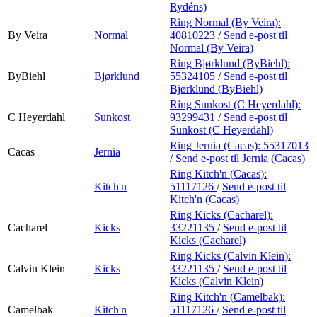
Rydéns)
Ring Normal (By Veira):
By Veira
Normal
40810223
/
Send e-post
til
Normal (By Veira)
Ring Bjørklund (ByBiehl):
ByBiehl
Bjørklund
55324105
/
Send e-post
til
Bjørklund (ByBiehl)
Ring Sunkost (C Heyerdahl):
C Heyerdahl
Sunkost
93299431
/
Send e-post
til
Sunkost (C Heyerdahl)
Ring Jernia (Cacas):
55317013
Cacas
Jernia
/
Send e-post
til Jernia (Cacas)
Ring Kitch'n (Cacas):
Kitch'n
51117126
/
Send e-post
til
Kitch'n (Cacas)
Ring Kicks (Cacharel):
Cacharel
Kicks
33221135
/
Send e-post
til
Kicks (Cacharel)
Ring Kicks (Calvin Klein):
Calvin Klein
Kicks
33221135
/
Send e-post
til
Kicks (Calvin Klein)
Ring Kitch'n (Camelbak):
Camelbak
Kitch'n
51117126
/
Send e-post
til