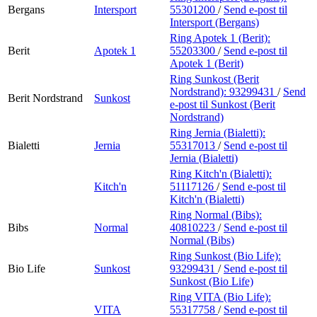
Bergans
Intersport
55301200
/
Send e-post
til
Intersport (Bergans)
Ring Apotek 1 (Berit):
Berit
Apotek 1
55203300
/
Send e-post
til
Apotek 1 (Berit)
Ring Sunkost (Berit
Nordstrand):
93299431
/
Send
Berit Nordstrand
Sunkost
e-post
til Sunkost (Berit
Nordstrand)
Ring Jernia (Bialetti):
Bialetti
Jernia
55317013
/
Send e-post
til
Jernia (Bialetti)
Ring Kitch'n (Bialetti):
Kitch'n
51117126
/
Send e-post
til
Kitch'n (Bialetti)
Ring Normal (Bibs):
Bibs
Normal
40810223
/
Send e-post
til
Normal (Bibs)
Ring Sunkost (Bio Life):
Bio Life
Sunkost
93299431
/
Send e-post
til
Sunkost (Bio Life)
Ring VITA (Bio Life):
VITA
55317758
/
Send e-post
til