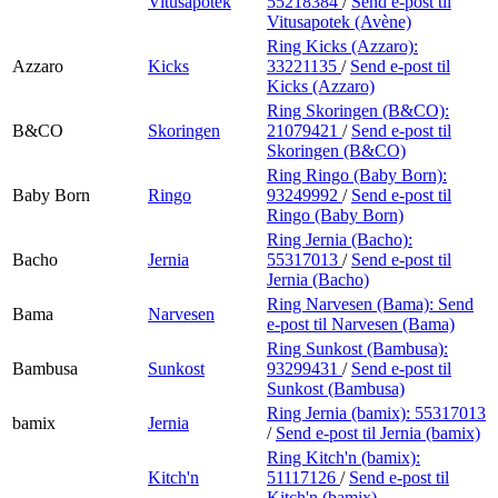
Vitusapotek
55218384
/
Send e-post
til
Vitusapotek (Avène)
Ring Kicks (Azzaro):
Azzaro
Kicks
33221135
/
Send e-post
til
Kicks (Azzaro)
Ring Skoringen (B&CO):
B&CO
Skoringen
21079421
/
Send e-post
til
Skoringen (B&CO)
Ring Ringo (Baby Born):
Baby Born
Ringo
93249992
/
Send e-post
til
Ringo (Baby Born)
Ring Jernia (Bacho):
Bacho
Jernia
55317013
/
Send e-post
til
Jernia (Bacho)
Ring Narvesen (Bama):
Send
Bama
Narvesen
e-post
til Narvesen (Bama)
Ring Sunkost (Bambusa):
Bambusa
Sunkost
93299431
/
Send e-post
til
Sunkost (Bambusa)
Ring Jernia (bamix):
55317013
bamix
Jernia
/
Send e-post
til Jernia (bamix)
Ring Kitch'n (bamix):
Kitch'n
51117126
/
Send e-post
til
Kitch'n (bamix)