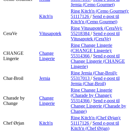
Jernia (Cemo Gourmet)
Ring Kitch'n (Cemo Gourmet):
Kitch'n
51117126
/
Send e-post
til
Kitch'n (Cemo Gourmet)
Ring Vitusapotek (CeraVe):
CeraVe
Vitusapotek
55218384
/
Send e-post
til
Vitusapotek (CeraVe)
Ring Change Lingerie
(CHANGE Lingerie):
CHANGE
Change
55314366
/
Send e-post
til
Lingerie
Lingerie
Change Lingerie (CHANGE
Lingerie)
Ring Jernia (Char-Broil):
Char-Broil
Jernia
55317013
/
Send e-post
til
Jernia (Char-Broil)
Ring Change Lingerie
(Charade by Change):
Charade by
Change
55314366
/
Send e-post
til
Change
Lingerie
Change Lingerie (Charade by
Change)
Ring Kitch'n (Chef Ørjan):
Chef Ørjan
Kitch'n
51117126
/
Send e-post
til
Kitch'n (Chef Ørjan)