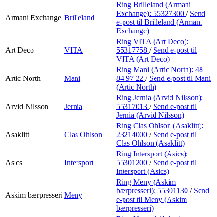
Ring Brilleland (Armani
Exchange):
55327300
/
Send
Armani Exchange
Brilleland
e-post
til Brilleland (Armani
Exchange)
Ring VITA (Art Deco):
Art Deco
VITA
55317758
/
Send e-post
til
VITA (Art Deco)
Ring Mani (Artic North):
48
Artic North
Mani
84 97 22
/
Send e-post
til Mani
(Artic North)
Ring Jernia (Arvid Nilsson):
Arvid Nilsson
Jernia
55317013
/
Send e-post
til
Jernia (Arvid Nilsson)
Ring Clas Ohlson (Asaklitt):
Asaklitt
Clas Ohlson
23214000
/
Send e-post
til
Clas Ohlson (Asaklitt)
Ring Intersport (Asics):
Asics
Intersport
55301200
/
Send e-post
til
Intersport (Asics)
Ring Meny (Askim
bærpresseri):
55301130
/
Send
Askim bærpresseri
Meny
e-post
til Meny (Askim
bærpresseri)