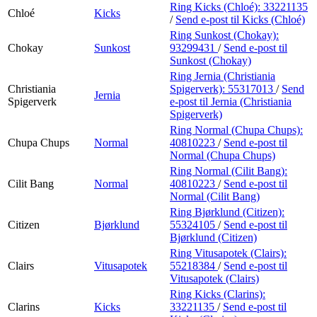
Ring Kicks (Chloé):
33221135
Chloé
Kicks
/
Send e-post
til Kicks (Chloé)
Ring Sunkost (Chokay):
Chokay
Sunkost
93299431
/
Send e-post
til
Sunkost (Chokay)
Ring Jernia (Christiania
Christiania
Spigerverk):
55317013
/
Send
Jernia
Spigerverk
e-post
til Jernia (Christiania
Spigerverk)
Ring Normal (Chupa Chups):
Chupa Chups
Normal
40810223
/
Send e-post
til
Normal (Chupa Chups)
Ring Normal (Cilit Bang):
Cilit Bang
Normal
40810223
/
Send e-post
til
Normal (Cilit Bang)
Ring Bjørklund (Citizen):
Citizen
Bjørklund
55324105
/
Send e-post
til
Bjørklund (Citizen)
Ring Vitusapotek (Clairs):
Clairs
Vitusapotek
55218384
/
Send e-post
til
Vitusapotek (Clairs)
Ring Kicks (Clarins):
Clarins
Kicks
33221135
/
Send e-post
til