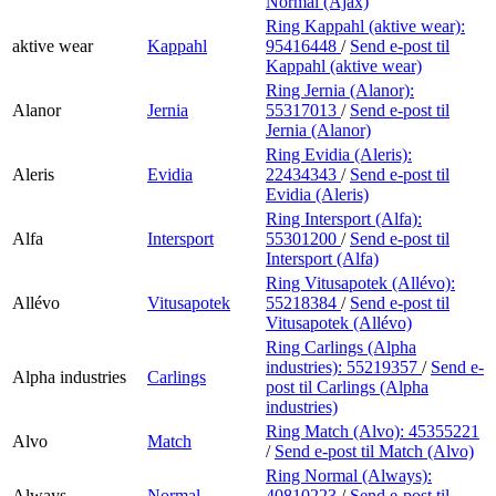
Normal (Ajax)
Ring Kappahl (aktive wear):
aktive wear
Kappahl
95416448
/
Send e-post
til
Kappahl (aktive wear)
Ring Jernia (Alanor):
Alanor
Jernia
55317013
/
Send e-post
til
Jernia (Alanor)
Ring Evidia (Aleris):
Aleris
Evidia
22434343
/
Send e-post
til
Evidia (Aleris)
Ring Intersport (Alfa):
Alfa
Intersport
55301200
/
Send e-post
til
Intersport (Alfa)
Ring Vitusapotek (Allévo):
Allévo
Vitusapotek
55218384
/
Send e-post
til
Vitusapotek (Allévo)
Ring Carlings (Alpha
industries):
55219357
/
Send e-
Alpha industries
Carlings
post
til Carlings (Alpha
industries)
Ring Match (Alvo):
45355221
Alvo
Match
/
Send e-post
til Match (Alvo)
Ring Normal (Always):
Always
Normal
40810223
/
Send e-post
til