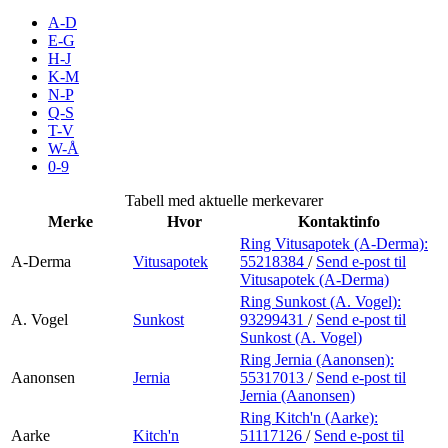
Inspirasjon
A-D
E-G
H-J
K-M
N-P
Søk
Q-S
T-V
W-Å
0-9
Åpningstider
Tabell med aktuelle merkevarer
Merke
Hvor
Kontaktinfo
Praktisk informasjon
Ring Vitusapotek (A-Derma):
A-Derma
Vitusapotek
55218384
/
Send e-post
til
Ledige stillinger
Vitusapotek (A-Derma)
Magasin
Ring Sunkost (A. Vogel):
A. Vogel
Sunkost
93299431
/
Send e-post
til
Sunkost (A. Vogel)
Gavekort
Ring Jernia (Aanonsen):
Finn frem
Aanonsen
Jernia
55317013
/
Send e-post
til
Jernia (Aanonsen)
Ring Kitch'n (Aarke):
Aarke
Kitch'n
51117126
/
Send e-post
til