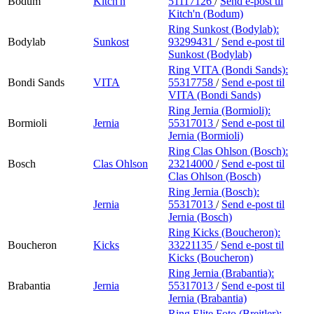
Bodum
Kitch'n
51117126
/
Send e-post
til
Kitch'n (Bodum)
Ring Sunkost (Bodylab):
Bodylab
Sunkost
93299431
/
Send e-post
til
Sunkost (Bodylab)
Ring VITA (Bondi Sands):
Bondi Sands
VITA
55317758
/
Send e-post
til
VITA (Bondi Sands)
Ring Jernia (Bormioli):
Bormioli
Jernia
55317013
/
Send e-post
til
Jernia (Bormioli)
Ring Clas Ohlson (Bosch):
Bosch
Clas Ohlson
23214000
/
Send e-post
til
Clas Ohlson (Bosch)
Ring Jernia (Bosch):
Jernia
55317013
/
Send e-post
til
Jernia (Bosch)
Ring Kicks (Boucheron):
Boucheron
Kicks
33221135
/
Send e-post
til
Kicks (Boucheron)
Ring Jernia (Brabantia):
Brabantia
Jernia
55317013
/
Send e-post
til
Jernia (Brabantia)
Ring Elite Foto (Breitler):