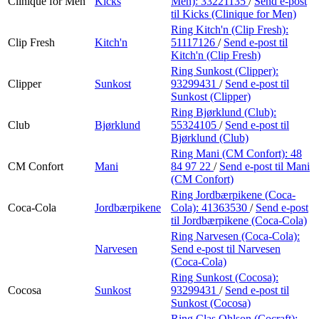
Clinique for Men
Kicks
Men):
33221135
/
Send e-post
til Kicks (Clinique for Men)
Ring Kitch'n (Clip Fresh):
Clip Fresh
Kitch'n
51117126
/
Send e-post
til
Kitch'n (Clip Fresh)
Ring Sunkost (Clipper):
Clipper
Sunkost
93299431
/
Send e-post
til
Sunkost (Clipper)
Ring Bjørklund (Club):
Club
Bjørklund
55324105
/
Send e-post
til
Bjørklund (Club)
Ring Mani (CM Confort):
48
CM Confort
Mani
84 97 22
/
Send e-post
til Mani
(CM Confort)
Ring Jordbærpikene (Coca-
Coca-Cola
Jordbærpikene
Cola):
41363530
/
Send e-post
til Jordbærpikene (Coca-Cola)
Ring Narvesen (Coca-Cola):
Narvesen
Send e-post
til Narvesen
(Coca-Cola)
Ring Sunkost (Cocosa):
Cocosa
Sunkost
93299431
/
Send e-post
til
Sunkost (Cocosa)
Ring Clas Ohlson (Cocraft):