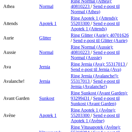
Ring Normal (Athea):
Athea
Normal
40810223
/
Send e-post
til
Normal (Athea)
Ring Apotek 1 (Attends):
Attends
Apotek 1
55203300
/
Send e-post
til
Apotek 1 (Attends)
Ring Glitter (Aurie):
40701626
Aurie
Glitter
/
Send e-post
til Glitter (Aurie)
Ring Normal (Aussie):
Aussie
Normal
40810223
/
Send e-post
til
Normal (Aussie)
Ring Jernia (Ava):
55317013
/
Ava
Jernia
Send e-post
til Jernia (Ava)
Ring Jernia (Avalanche!):
Avalanche!
Jernia
55317013
/
Send e-post
til
Jernia (Avalanche!)
Ring Sunkost (Avant Garden):
Avant Garden
Sunkost
93299431
/
Send e-post
til
Sunkost (Avant Garden)
Ring Apotek 1 (Avène):
Avène
Apotek 1
55203300
/
Send e-post
til
Apotek 1 (Avène)
Ring Vitusapotek (Avène):