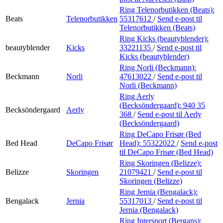
Ring Telenorbutikken (Beats):
Beats
Telenorbutikken
55317612
/
Send e-post
til
Telenorbutikken (Beats)
Ring Kicks (beautyblender):
beautyblender
Kicks
33221135
/
Send e-post
til
Kicks (beautyblender)
Ring Norli (Beckmann):
Beckmann
Norli
47613022
/
Send e-post
til
Norli (Beckmann)
Ring Aerly
(Becksöndergaard):
940 35
Becksöndergaard
Aerly
368
/
Send e-post
til Aerly
(Becksöndergaard)
Ring DeCapo Frisør (Bed
Bed Head
DeCapo Frisør
Head):
55322022
/
Send e-post
til DeCapo Frisør (Bed Head)
Ring Skoringen (Belizze):
Belizze
Skoringen
21079421
/
Send e-post
til
Skoringen (Belizze)
Ring Jernia (Bengalack):
Bengalack
Jernia
55317013
/
Send e-post
til
Jernia (Bengalack)
Ring Intersport (Bergans):