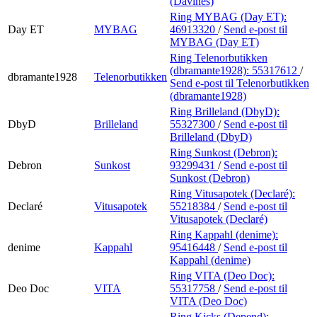
(Davines)
Ring MYBAG (Day ET):
Day ET
MYBAG
46913320
/
Send e-post
til
MYBAG (Day ET)
Ring Telenorbutikken
(dbramante1928):
55317612
/
dbramante1928
Telenorbutikken
Send e-post
til Telenorbutikken
(dbramante1928)
Ring Brilleland (DbyD):
DbyD
Brilleland
55327300
/
Send e-post
til
Brilleland (DbyD)
Ring Sunkost (Debron):
Debron
Sunkost
93299431
/
Send e-post
til
Sunkost (Debron)
Ring Vitusapotek (Declaré):
Declaré
Vitusapotek
55218384
/
Send e-post
til
Vitusapotek (Declaré)
Ring Kappahl (denime):
denime
Kappahl
95416448
/
Send e-post
til
Kappahl (denime)
Ring VITA (Deo Doc):
Deo Doc
VITA
55317758
/
Send e-post
til
VITA (Deo Doc)
Ring Kicks (Depend):