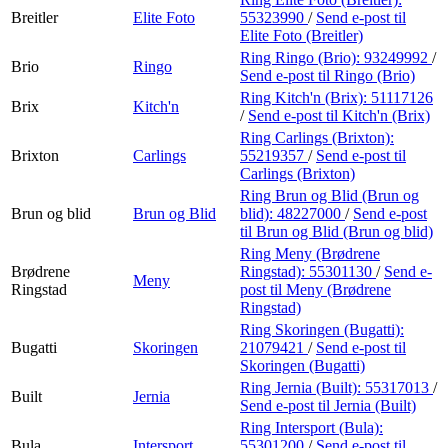
Breitler
Elite Foto
55323990
/
Send e-post
til
Elite Foto (Breitler)
Ring Ringo (Brio):
93249992
/
Brio
Ringo
Send e-post
til Ringo (Brio)
Ring Kitch'n (Brix):
51117126
Brix
Kitch'n
/
Send e-post
til Kitch'n (Brix)
Ring Carlings (Brixton):
Brixton
Carlings
55219357
/
Send e-post
til
Carlings (Brixton)
Ring Brun og Blid (Brun og
Brun og blid
Brun og Blid
blid):
48227000
/
Send e-post
til Brun og Blid (Brun og blid)
Ring Meny (Brødrene
Brødrene
Ringstad):
55301130
/
Send e-
Meny
Ringstad
post
til Meny (Brødrene
Ringstad)
Ring Skoringen (Bugatti):
Bugatti
Skoringen
21079421
/
Send e-post
til
Skoringen (Bugatti)
Ring Jernia (Built):
55317013
/
Built
Jernia
Send e-post
til Jernia (Built)
Ring Intersport (Bula):
Bula
Intersport
55301200
/
Send e-post
til