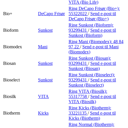
VITA (Bio Life)
Ring DeCapo Frisør (Bio+):
Bio+
DeCapo Frisør
55322022
/
Send e-post
til
DeCapo Frisør (Bio+)
Ring Sunkost (Bioform):
Bioform
Sunkost
93299431
/
Send e-post
til
Sunkost (Bioform)
Ring Mani (Biomodex):
48 84
Biomodex
Mani
97 22
/
Send e-post
til Mani
(Biomodex)
Ring Sunkost (Biosan):
Biosan
Sunkost
93299431
/
Send e-post
til
Sunkost (Biosan)
Ring Sunkost (Bioselect):
Bioselect
Sunkost
93299431
/
Send e-post
til
Sunkost (Bioselect)
Ring VITA (Biosilk):
Biosilk
VITA
55317758
/
Send e-post
til
VITA (Biosilk)
Ring Kicks (Biotherm):
Biotherm
Kicks
33221135
/
Send e-post
til
Kicks (Biotherm)
Ring Normal (Biotherm):