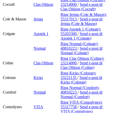
Cocraft
Clas Ohlson
23214000
/
Send e-post
til
Clas Ohlson (Cocraft)
Ring Jernia (Cole & Mason):
Cole & Mason
Jernia
55317013
/
Send e-post
til
Jernia (Cole & Mason)
Ring Apotek 1 (Colgate):
Colgate
Apotek 1
55203300
/
Send e-post
til
Apotek 1 (Colgate)
Ring Normal (Colgate):
Normal
40810223
/
Send e-post
til
Normal (Colgate)
Ring Clas Ohlson (Coline):
Coline
Clas Ohlson
23214000
/
Send e-post
til
Clas Ohlson (Coline)
Ring Kicks (Coloran):
Coloran
Kicks
33221135
/
Send e-post
til
Kicks (Coloran)
Ring Normal (Comfort):
Comfort
Normal
40810223
/
Send e-post
til
Normal (Comfort)
Ring VITA (Comodynes):
Comodynes
VITA
55317758
/
Send e-post
til
VITA (Comodynes)