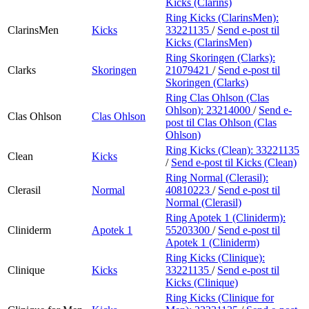
Kicks (Clarins)
Ring Kicks (ClarinsMen):
ClarinsMen
Kicks
33221135
/
Send e-post
til
Kicks (ClarinsMen)
Ring Skoringen (Clarks):
Clarks
Skoringen
21079421
/
Send e-post
til
Skoringen (Clarks)
Ring Clas Ohlson (Clas
Ohlson):
23214000
/
Send e-
Clas Ohlson
Clas Ohlson
post
til Clas Ohlson (Clas
Ohlson)
Ring Kicks (Clean):
33221135
Clean
Kicks
/
Send e-post
til Kicks (Clean)
Ring Normal (Clerasil):
Clerasil
Normal
40810223
/
Send e-post
til
Normal (Clerasil)
Ring Apotek 1 (Cliniderm):
Cliniderm
Apotek 1
55203300
/
Send e-post
til
Apotek 1 (Cliniderm)
Ring Kicks (Clinique):
Clinique
Kicks
33221135
/
Send e-post
til
Kicks (Clinique)
Ring Kicks (Clinique for