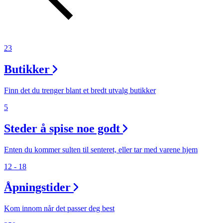
Søk
23
Butikker
Åpningstider
Finn det du trenger blant et bredt utvalg butikker
Praktisk informasjon
5
Ledige stillinger
Steder å spise noe godt
Magasin
Gavekort
Enten du kommer sulten til senteret, eller tar med varene hjem
Finn frem
12 - 18
Åpningstider
Kom innom når det passer deg best