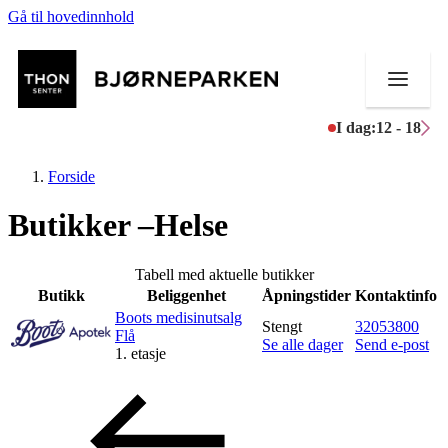
Gå til hovedinnhold
I dag:
12 - 18
Forside
Butikker –Helse
Butikker
Tabell med aktuelle butikker
Butikk
Beliggenhet
Åpningstider
Kontaktinfo
Mat og drikke
Boots medisinutsalg
Stengt
32053800
Flå
Se alle dager
Send e-post
Aktiviteter
1. etasje
Tilbud
Inspirasjon