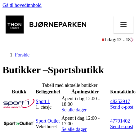
Gå til hovedinnhold
I dag:
12 - 18
Forside
Butikker –Sportsbutikk
Butikker
Tabell med aktuelle butikker
Butikk
Beliggenhet
Åpningstider
Kontaktinfo
Mat og drikke
Åpent i dag 12:00 -
Sport 1
48252917
18:00
1. etasje
Send e-post
Aktiviteter
Se alle dager
Åpent i dag 12:00 -
Tilbud
Sport Outlet
47791402
17:00
Veksthuset
Send e-post
Se alle dager
Inspirasjon