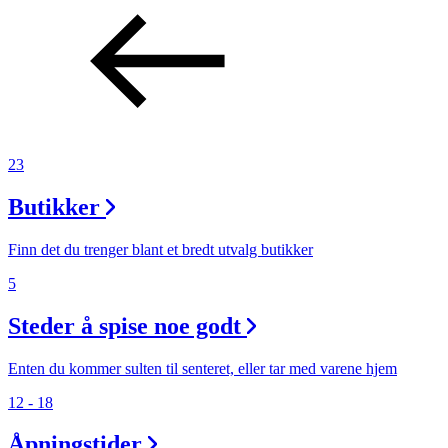
Søk
Åpningstider
23
Praktisk informasjon
Butikker
Ledige stillinger
Finn det du trenger blant et bredt utvalg butikker
Magasin
5
Gavekort
Steder å spise noe godt
Finn frem
Enten du kommer sulten til senteret, eller tar med varene hjem
12 - 18
Åpningstider