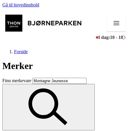
Gå til hovedinnhold
I dag:
10 - 18
Forside
Merker
Butikker
Finn merkevare
Mat og drikke
Aktiviteter
Tilbud
Inspirasjon