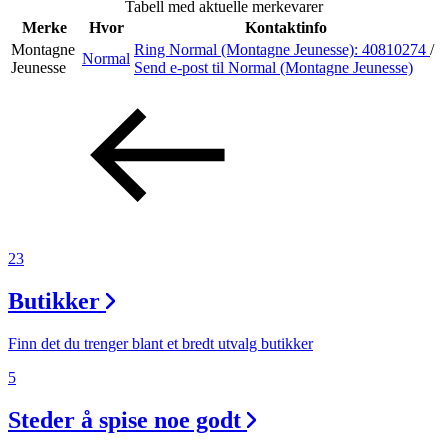
Tabell med aktuelle merkevarer
Merke
Hvor
Kontaktinfo
Montagne
Ring Normal (Montagne Jeunesse):
40810274
/
Normal
Søk
Jeunesse
Send e-post
til Normal (Montagne Jeunesse)
Åpningstider
Praktisk informasjon
Ledige stillinger
23
Magasin
Butikker
Gavekort
Finn frem
Finn det du trenger blant et bredt utvalg butikker
5
Steder å spise noe godt