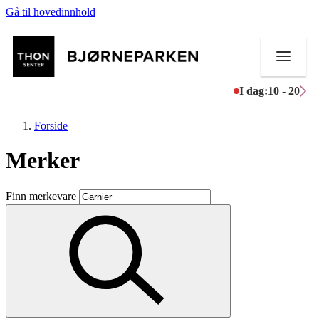
Gå til hovedinnhold
I dag:
10 - 20
Forside
Merker
Butikker
Finn merkevare
Mat og drikke
Aktiviteter
Tilbud
Inspirasjon