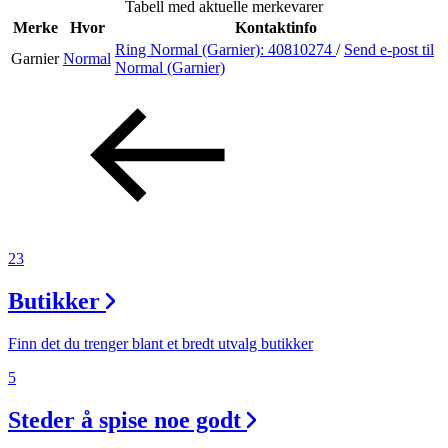
Tabell med aktuelle merkevarer
Merke
Hvor
Kontaktinfo
Ring Normal (Garnier):
40810274
/
Send e-post
til
Garnier
Normal
Søk
Normal (Garnier)
Åpningstider
Praktisk informasjon
Ledige stillinger
23
Magasin
Butikker
Gavekort
Finn frem
Finn det du trenger blant et bredt utvalg butikker
5
Steder å spise noe godt