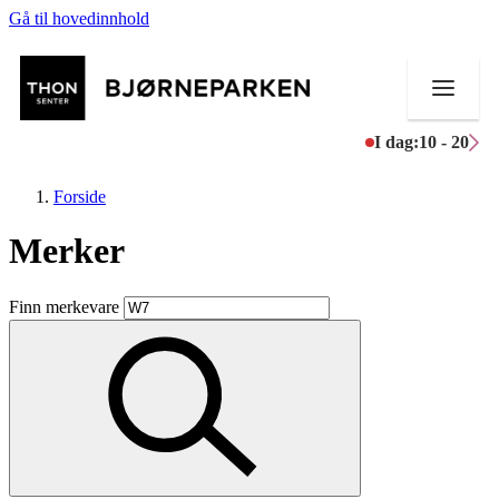
Gå til hovedinnhold
I dag:
10 - 20
Forside
Merker
Butikker
Finn merkevare
Mat og drikke
Aktiviteter
Tilbud
Inspirasjon