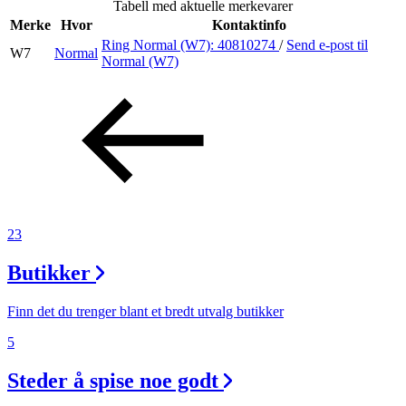
Tabell med aktuelle merkevarer
Merke
Hvor
Kontaktinfo
Ring Normal (W7):
40810274
/
Send e-post
til
W7
Normal
Søk
Normal (W7)
Åpningstider
Praktisk informasjon
Ledige stillinger
23
Magasin
Butikker
Gavekort
Finn frem
Finn det du trenger blant et bredt utvalg butikker
5
Steder å spise noe godt