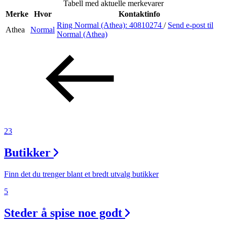
Tabell med aktuelle merkevarer
Merke
Hvor
Kontaktinfo
Ring Normal (Athea):
40810274
/
Send e-post
til
Athea
Normal
Søk
Normal (Athea)
Åpningstider
Praktisk informasjon
Ledige stillinger
23
Magasin
Butikker
Gavekort
Finn frem
Finn det du trenger blant et bredt utvalg butikker
5
Steder å spise noe godt