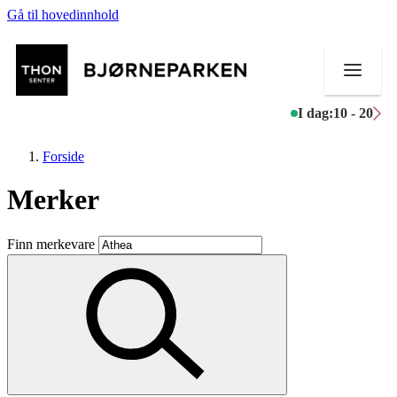
Gå til hovedinnhold
I dag:
10 - 20
Forside
Merker
Butikker
Finn merkevare
Mat og drikke
Aktiviteter
Tilbud
Inspirasjon