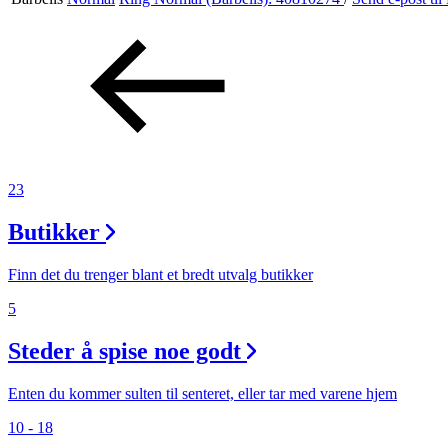
Tilbud
Inspirasjon
Søk
23
Butikker
Finn det du trenger blant et bredt utvalg butikker
Åpningstider
5
Praktisk informasjon
Steder å spise noe godt
Ledige stillinger
Enten du kommer sulten til senteret, eller tar med varene hjem
Magasin
10 - 18
Gavekort