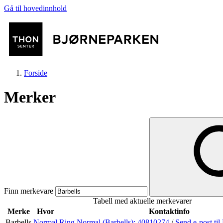
Gå til hovedinnhold
Forside
Merker
Butikker
Mat og drikke
Finn merkevare
Tabell med aktuelle merkevarer
Aktiviteter
Merke
Hvor
Kontaktinfo
Barbells
Normal
Ring Normal (Barbells):
40810274
/
Send e-post
ti