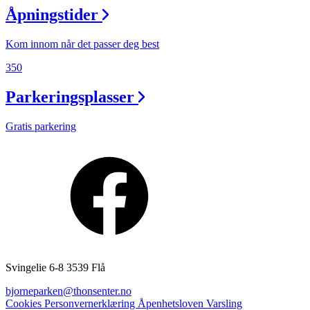
Åpningstider
Finn frem
Kom innom når det passer deg best
350
Parkeringsplasser
Gratis parkering
Svingelie 6-8 3539 Flå
bjorneparken@thonsenter.no
Cookies
Personvernerklæring
Åpenhetsloven
Varsling