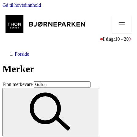
Gå til hovedinnhold
I dag:
10 - 20
Forside
Merker
Butikker
Finn merkevare
Mat og drikke
Aktiviteter
Tilbud
Inspirasjon