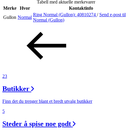
Tabell med aktuelle merkevarer
Merke
Hvor
Kontaktinfo
Ring Normal (Gullon):
40810274
/
Send e-post
til
Gullon
Normal
Søk
Normal (Gullon)
Åpningstider
Praktisk informasjon
Ledige stillinger
23
Magasin
Butikker
Gavekort
Finn frem
Finn det du trenger blant et bredt utvalg butikker
5
Steder å spise noe godt