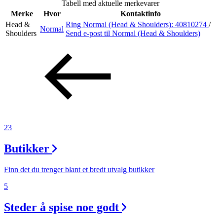
Tabell med aktuelle merkevarer
Merke
Hvor
Kontaktinfo
Head &
Ring Normal (Head & Shoulders):
40810274
/
Normal
Søk
Shoulders
Send e-post
til Normal (Head & Shoulders)
Åpningstider
Praktisk informasjon
Ledige stillinger
23
Magasin
Butikker
Gavekort
Finn frem
Finn det du trenger blant et bredt utvalg butikker
5
Steder å spise noe godt