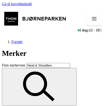
Gå til hovedinnhold
I dag:
12 - 18
Forside
Merker
Butikker
Finn merkevare
Mat og drikke
Aktiviteter
Tilbud
Inspirasjon