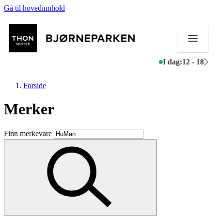
Gå til hovedinnhold
I dag:
12 - 18
Forside
Merker
Butikker
Finn merkevare
Mat og drikke
Aktiviteter
Tilbud
Inspirasjon