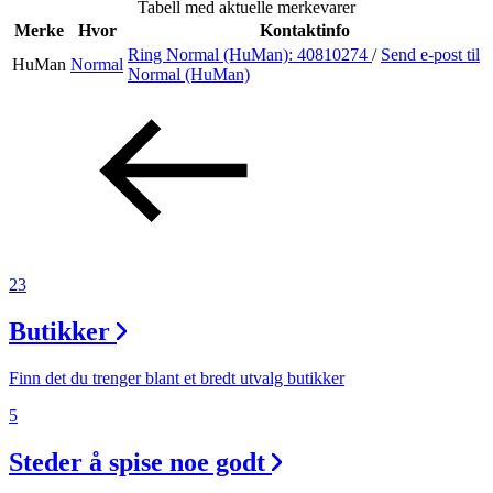
Tabell med aktuelle merkevarer
Merke
Hvor
Kontaktinfo
Ring Normal (HuMan):
40810274
/
Send e-post
til
HuMan
Normal
Søk
Normal (HuMan)
Åpningstider
Praktisk informasjon
Ledige stillinger
23
Magasin
Butikker
Gavekort
Finn frem
Finn det du trenger blant et bredt utvalg butikker
5
Steder å spise noe godt