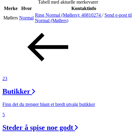
Tabell med aktuelle merkevarer
Merke
Hvor
Kontaktinfo
Ring Normal (Møllers):
40810274
/
Send e-post
til
Møllers
Normal
Søk
Normal (Møllers)
Åpningstider
Praktisk informasjon
Ledige stillinger
23
Magasin
Butikker
Gavekort
Finn frem
Finn det du trenger blant et bredt utvalg butikker
5
Steder å spise noe godt