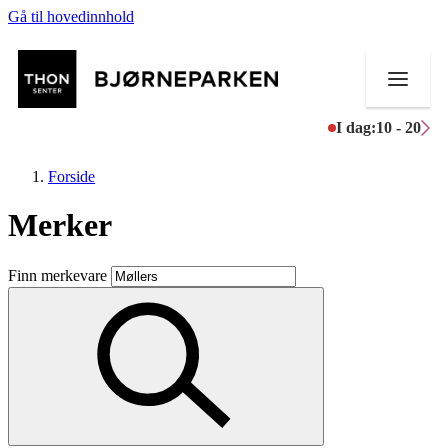
Gå til hovedinnhold
I dag:
10 - 20
Forside
Merker
Butikker
Finn merkevare
Mat og drikke
Aktiviteter
Tilbud
Inspirasjon