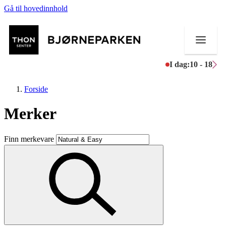
Gå til hovedinnhold
I dag:
10 - 18
Forside
Merker
Butikker
Finn merkevare
Mat og drikke
Aktiviteter
Tilbud
Inspirasjon