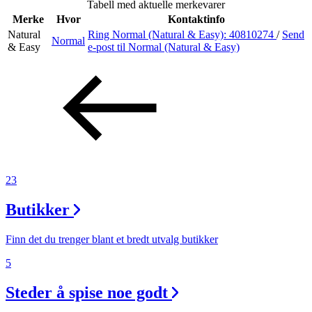
Tabell med aktuelle merkevarer
Merke
Hvor
Kontaktinfo
Natural
Ring Normal (Natural & Easy):
40810274
/
Send
Normal
Søk
& Easy
e-post
til Normal (Natural & Easy)
Åpningstider
Praktisk informasjon
Ledige stillinger
23
Magasin
Butikker
Gavekort
Finn frem
Finn det du trenger blant et bredt utvalg butikker
5
Steder å spise noe godt