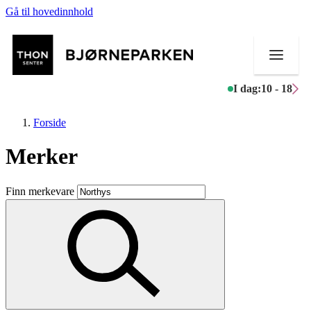
Gå til hovedinnhold
I dag:
10 - 18
Forside
Merker
Butikker
Finn merkevare
Mat og drikke
Aktiviteter
Tilbud
Inspirasjon