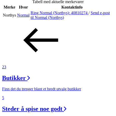
Tabell med aktuelle merkevarer
Merke
Hvor
Kontaktinfo
Ring Normal (Northys):
40810274
/
Send e-post
Northys
Normal
Søk
til Normal (Northys)
Åpningstider
Praktisk informasjon
Ledige stillinger
23
Magasin
Butikker
Gavekort
Finn frem
Finn det du trenger blant et bredt utvalg butikker
5
Steder å spise noe godt