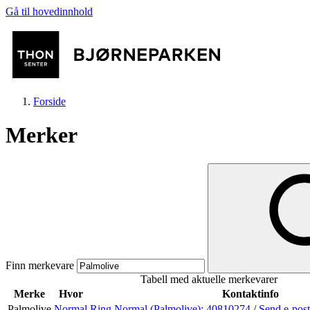
Gå til hovedinnhold
Forside
Merker
Butikker
Mat og drikke
Finn merkevare
Tabell med aktuelle merkevarer
Aktiviteter
Merke
Hvor
Kontaktinfo
Palmolive
Normal
Ring Normal (Palmolive):
40810274
/
Send e-pos