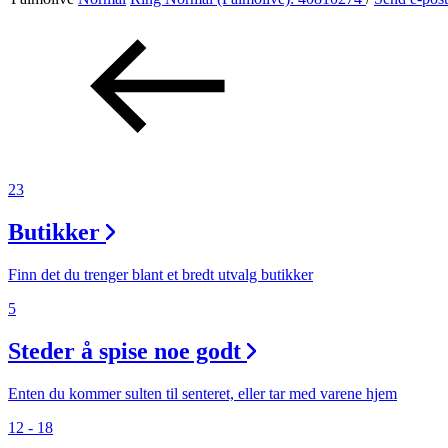
Tilbud
Inspirasjon
Søk
23
Butikker
Finn det du trenger blant et bredt utvalg butikker
Åpningstider
5
Praktisk informasjon
Steder å spise noe godt
Ledige stillinger
Enten du kommer sulten til senteret, eller tar med varene hjem
Magasin
12 - 18
Gavekort