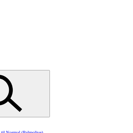
t
til Normal (Palmolive)