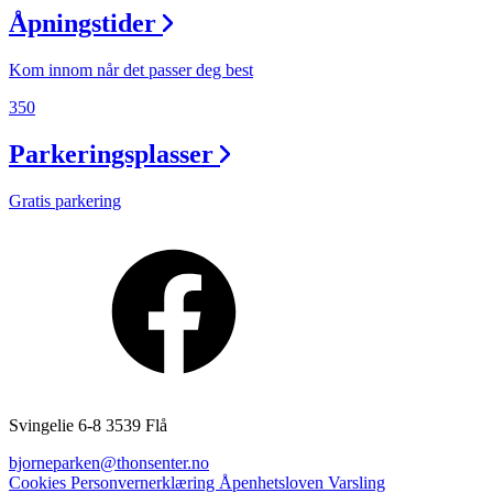
Åpningstider
Finn frem
Kom innom når det passer deg best
350
Parkeringsplasser
Gratis parkering
Svingelie 6-8 3539 Flå
bjorneparken@thonsenter.no
Cookies
Personvernerklæring
Åpenhetsloven
Varsling