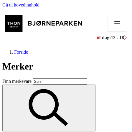
Gå til hovedinnhold
I dag:
12 - 18
Forside
Merker
Butikker
Finn merkevare
Mat og drikke
Aktiviteter
Tilbud
Inspirasjon