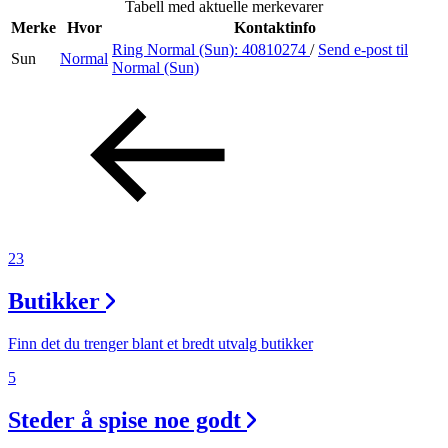
Tabell med aktuelle merkevarer
Merke
Hvor
Kontaktinfo
Ring Normal (Sun):
40810274
/
Send e-post
til
Sun
Normal
Søk
Normal (Sun)
Åpningstider
Praktisk informasjon
Ledige stillinger
23
Magasin
Butikker
Gavekort
Finn frem
Finn det du trenger blant et bredt utvalg butikker
5
Steder å spise noe godt