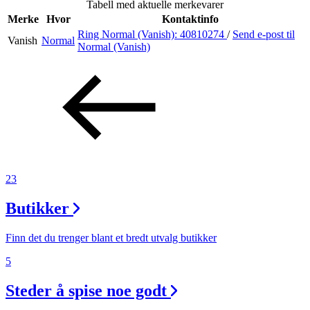
Tabell med aktuelle merkevarer
Merke
Hvor
Kontaktinfo
Ring Normal (Vanish):
40810274
/
Send e-post
til
Vanish
Normal
Søk
Normal (Vanish)
Åpningstider
Praktisk informasjon
Ledige stillinger
23
Magasin
Butikker
Gavekort
Finn frem
Finn det du trenger blant et bredt utvalg butikker
5
Steder å spise noe godt