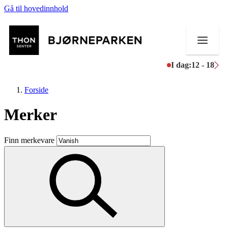
Gå til hovedinnhold
I dag:
12 - 18
Forside
Merker
Butikker
Finn merkevare
Mat og drikke
Aktiviteter
Tilbud
Inspirasjon