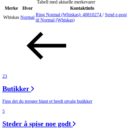
Tabell med aktuelle merkevarer
Merke
Hvor
Kontaktinfo
Ring Normal (Whiskas):
40810274
/
Send e-post
Whiskas
Normal
Søk
til Normal (Whiskas)
Åpningstider
Praktisk informasjon
Ledige stillinger
23
Magasin
Butikker
Gavekort
Finn frem
Finn det du trenger blant et bredt utvalg butikker
5
Steder å spise noe godt