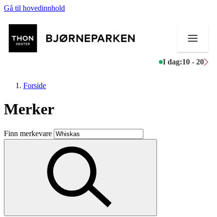
Gå til hovedinnhold
I dag:
10 - 20
Forside
Merker
Butikker
Finn merkevare
Mat og drikke
Aktiviteter
Tilbud
Inspirasjon