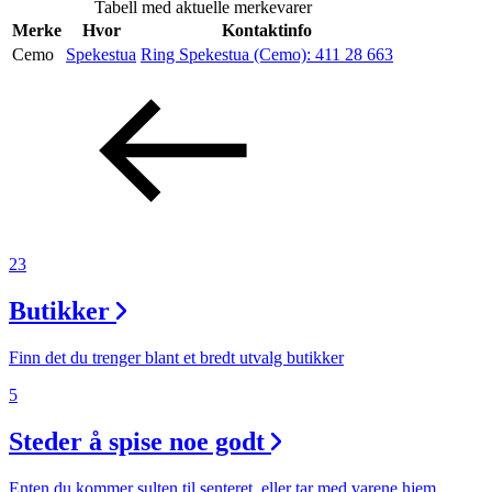
Tabell med aktuelle merkevarer
Merke
Hvor
Kontaktinfo
Cemo
Spekestua
Ring Spekestua (Cemo):
411 28 663
Søk
Åpningstider
Praktisk informasjon
Ledige stillinger
23
Magasin
Butikker
Gavekort
Finn det du trenger blant et bredt utvalg butikker
Finn frem
5
Steder å spise noe godt
Enten du kommer sulten til senteret, eller tar med varene hjem