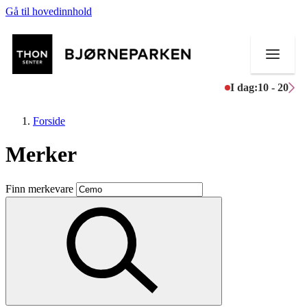
Gå til hovedinnhold
I dag:
10 - 20
Forside
Merker
Butikker
Finn merkevare
Mat og drikke
Aktiviteter
Tilbud
Inspirasjon