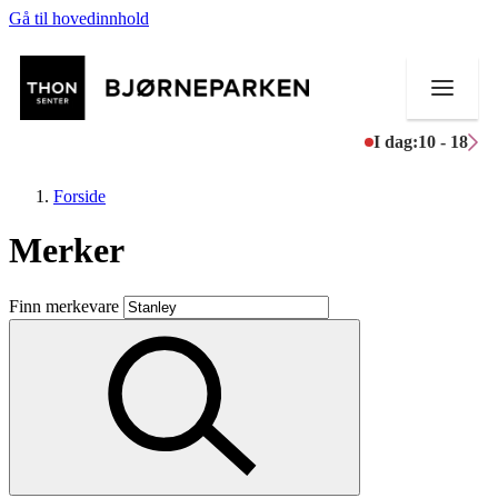
Gå til hovedinnhold
I dag:
10 - 18
Forside
Merker
Butikker
Finn merkevare
Mat og drikke
Aktiviteter
Tilbud
Inspirasjon