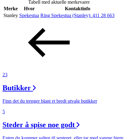
Tabell med aktuelle merkevarer
Merke
Hvor
Kontaktinfo
Stanley
Spekestua
Ring Spekestua (Stanley):
411 28 663
Søk
Åpningstider
Praktisk informasjon
Ledige stillinger
23
Magasin
Butikker
Gavekort
Finn det du trenger blant et bredt utvalg butikker
Finn frem
5
Steder å spise noe godt
Enten du kommer sulten til senteret, eller tar med varene hjem