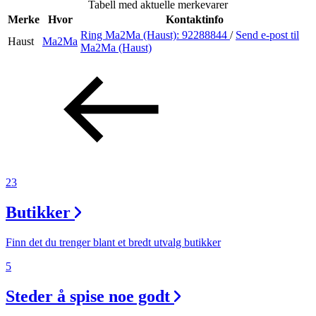
Tabell med aktuelle merkevarer
Merke
Hvor
Kontaktinfo
Ring Ma2Ma (Haust):
92288844
/
Send e-post
til
Haust
Ma2Ma
Søk
Ma2Ma (Haust)
Åpningstider
Praktisk informasjon
Ledige stillinger
23
Magasin
Butikker
Gavekort
Finn frem
Finn det du trenger blant et bredt utvalg butikker
5
Steder å spise noe godt