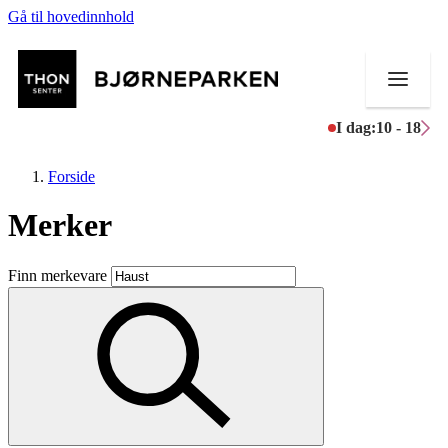
Gå til hovedinnhold
I dag:
10 - 18
Forside
Merker
Butikker
Finn merkevare
Mat og drikke
Aktiviteter
Tilbud
Inspirasjon