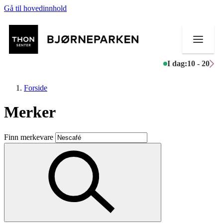
Gå til hovedinnhold
I dag:
10 - 20
Forside
Merker
Butikker
Finn merkevare
Mat og drikke
Aktiviteter
Tilbud
Inspirasjon