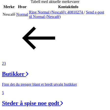
Tabell med aktuelle merkevarer
Merke
Hvor
Kontaktinfo
Ring Normal (Nescafé):
40810274
/
Send e-post
Nescafé
Normal
Søk
til Normal (Nescafé)
Åpningstider
Praktisk informasjon
Ledige stillinger
23
Magasin
Butikker
Gavekort
Finn frem
Finn det du trenger blant et bredt utvalg butikker
5
Steder å spise noe godt