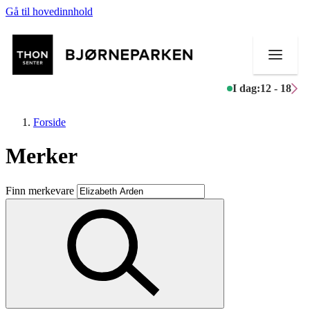
Gå til hovedinnhold
I dag:
12 - 18
Forside
Merker
Butikker
Finn merkevare
Mat og drikke
Aktiviteter
Tilbud
Inspirasjon