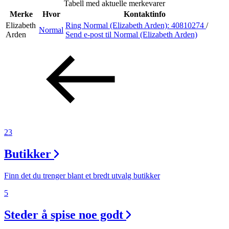
Tabell med aktuelle merkevarer
Merke
Hvor
Kontaktinfo
Elizabeth
Ring Normal (Elizabeth Arden):
40810274
/
Normal
Søk
Arden
Send e-post
til Normal (Elizabeth Arden)
Åpningstider
Praktisk informasjon
Ledige stillinger
23
Magasin
Butikker
Gavekort
Finn frem
Finn det du trenger blant et bredt utvalg butikker
5
Steder å spise noe godt