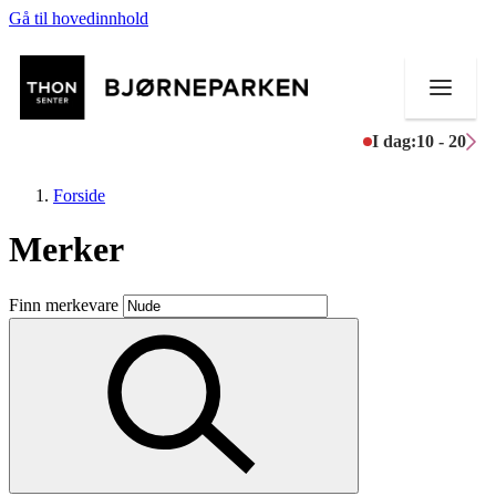
Gå til hovedinnhold
I dag:
10 - 20
Forside
Merker
Butikker
Finn merkevare
Mat og drikke
Aktiviteter
Tilbud
Inspirasjon