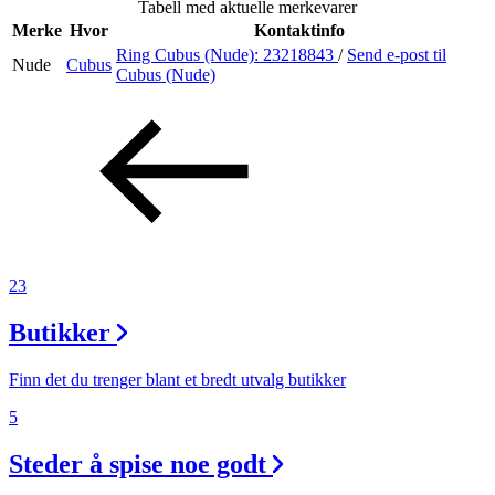
Tabell med aktuelle merkevarer
Merke
Hvor
Kontaktinfo
Ring Cubus (Nude):
23218843
/
Send e-post
til
Nude
Cubus
Søk
Cubus (Nude)
Åpningstider
Praktisk informasjon
Ledige stillinger
23
Magasin
Butikker
Gavekort
Finn frem
Finn det du trenger blant et bredt utvalg butikker
5
Steder å spise noe godt