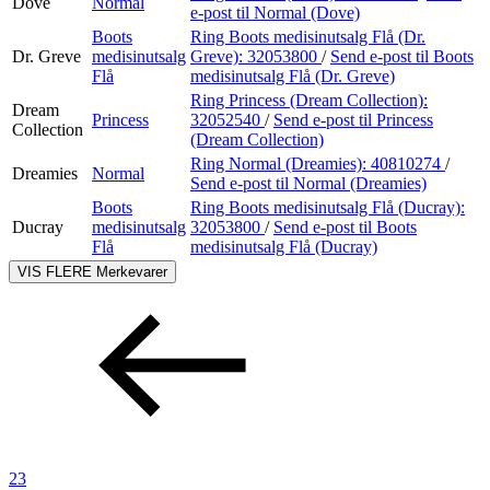
Dove
Normal
e-post
til Normal (Dove)
Boots
Ring Boots medisinutsalg Flå (Dr.
Dr. Greve
medisinutsalg
Greve):
32053800
/
Send e-post
til Boots
Flå
medisinutsalg Flå (Dr. Greve)
Ring Princess (Dream Collection):
Dream
Princess
32052540
/
Send e-post
til Princess
Collection
(Dream Collection)
Ring Normal (Dreamies):
40810274
/
Dreamies
Normal
Send e-post
til Normal (Dreamies)
Boots
Ring Boots medisinutsalg Flå (Ducray):
Ducray
medisinutsalg
32053800
/
Send e-post
til Boots
Flå
medisinutsalg Flå (Ducray)
VIS FLERE
Merkevarer
23