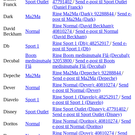
Sport Outlet
47791402
/
Send e-post
til Sport Outlet
Franck
(Daniel Franck)
Ring Ma2Ma (Dark):
92288844
/
Send e-
Dark
Ma2Ma
post
til Ma2Ma (Dark)
Ring Normal (David Beckham):
David
Normal
40810274
/
Send e-post
til Normal
Beckham
(David Beckham)
Ring Sport 1 (Db):
48252917
/
Send e-
Db
Sport 1
post
til Sport 1 (Db)
Boots
Ring Boots medisinutsalg Flå (Decubal):
Decubal
medisinutsalg
32053800
/
Send e-post
til Boots
Flå
medisinutsalg Flå (Decubal)
Ring Ma2Ma (Depeche):
92288844
/
Depeche
Ma2Ma
Send e-post
til Ma2Ma (Depeche)
Ring Normal (Dever):
40810274
/
Send
Dever
Normal
e-post
til Normal (Dever)
Ring Sport 1 (Diavelo):
48252917
/
Send
Diavelo
Sport 1
e-post
til Sport 1 (Diavelo)
Ring Sport Outlet (Disney):
47791402
/
Disney
Sport Outlet
Send e-post
til Sport Outlet (Disney)
Ring Normal (Doritos):
40810274
/
Send
Doritos
Normal
e-post
til Normal (Doritos)
Ring Normal (Dove):
40810274
/
Send