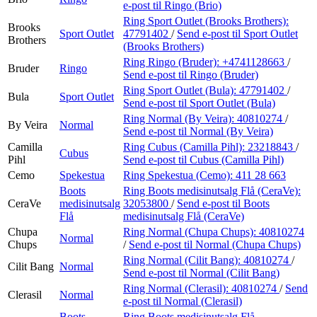
e-post
til Ringo (Brio)
Ring Sport Outlet (Brooks Brothers):
Brooks
Sport Outlet
47791402
/
Send e-post
til Sport Outlet
Brothers
(Brooks Brothers)
Ring Ringo (Bruder):
+4741128663
/
Bruder
Ringo
Send e-post
til Ringo (Bruder)
Ring Sport Outlet (Bula):
47791402
/
Bula
Sport Outlet
Send e-post
til Sport Outlet (Bula)
Ring Normal (By Veira):
40810274
/
By Veira
Normal
Send e-post
til Normal (By Veira)
Camilla
Ring Cubus (Camilla Pihl):
23218843
/
Cubus
Pihl
Send e-post
til Cubus (Camilla Pihl)
Cemo
Spekestua
Ring Spekestua (Cemo):
411 28 663
Boots
Ring Boots medisinutsalg Flå (CeraVe):
CeraVe
medisinutsalg
32053800
/
Send e-post
til Boots
Flå
medisinutsalg Flå (CeraVe)
Chupa
Ring Normal (Chupa Chups):
40810274
Normal
Chups
/
Send e-post
til Normal (Chupa Chups)
Ring Normal (Cilit Bang):
40810274
/
Cilit Bang
Normal
Send e-post
til Normal (Cilit Bang)
Ring Normal (Clerasil):
40810274
/
Send
Clerasil
Normal
e-post
til Normal (Clerasil)
Boots
Ring Boots medisinutsalg Flå