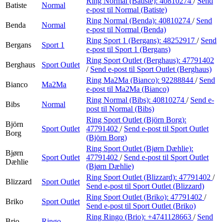
Ring Normal (Batiste):
40810274
/
Send
Batiste
Normal
e-post
til Normal (Batiste)
Ring Normal (Benda):
40810274
/
Send
Benda
Normal
e-post
til Normal (Benda)
Ring Sport 1 (Bergans):
48252917
/
Send
Bergans
Sport 1
e-post
til Sport 1 (Bergans)
Ring Sport Outlet (Berghaus):
47791402
Berghaus
Sport Outlet
/
Send e-post
til Sport Outlet (Berghaus)
Ring Ma2Ma (Bianco):
92288844
/
Send
Bianco
Ma2Ma
e-post
til Ma2Ma (Bianco)
Ring Normal (Bibs):
40810274
/
Send e-
Bibs
Normal
post
til Normal (Bibs)
Ring Sport Outlet (Björn Borg):
Björn
Sport Outlet
47791402
/
Send e-post
til Sport Outlet
Borg
(Björn Borg)
Ring Sport Outlet (Bjørn Dæhlie):
Bjørn
Sport Outlet
47791402
/
Send e-post
til Sport Outlet
Dæhlie
(Bjørn Dæhlie)
Ring Sport Outlet (Blizzard):
47791402
/
Blizzard
Sport Outlet
Send e-post
til Sport Outlet (Blizzard)
Ring Sport Outlet (Briko):
47791402
/
Briko
Sport Outlet
Send e-post
til Sport Outlet (Briko)
Ring Ringo (Brio):
+4741128663
/
Send
Brio
Ringo