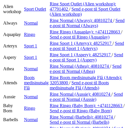
Ring Sport Outlet (Alien workshop):
Alien
Sport Outlet
47791402
/
Send e-post
til Sport Outlet
workshop
(Alien workshop)
Ring Normal (Always):
40810274
/
Send
Always
Normal
e-post
til Normal (Always)
Ring Ringo (Aquaplay):
+4741128663
/
Aquaplay
Ringo
Send e-post
til Ringo (Aquaplay)
Ring Sport 1 (Arteryx):
48252917
/
Send
Arteryx
Sport 1
e-post
til Sport 1 (Arteryx)
Ring Sport 1 (Aspery):
48252917
/
Send
Aspery
Sport 1
e-post
til Sport 1 (Aspery)
Ring Normal (Athea):
40810274
/
Send
Athea
Normal
e-post
til Normal (Athea)
Boots
Ring Boots medisinutsalg Flå (Attends):
Attends
medisinutsalg
32053800
/
Send e-post
til Boots
Flå
medisinutsalg Flå (Attends)
Ring Normal (Aussie):
40810274
/
Send
Aussie
Normal
e-post
til Normal (Aussie)
Baby
Ring Ringo (Baby Born):
+4741128663
/
Ringo
Born
Send e-post
til Ringo (Baby Born)
Ring Normal (Barbells):
40810274
/
Barbells
Normal
Send e-post
til Normal (Barbells)