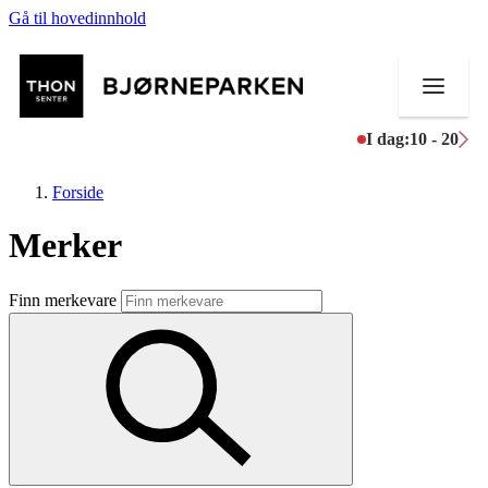
Gå til hovedinnhold
I dag:
10 - 20
Forside
Merker
Butikker
Finn merkevare
Mat og drikke
Aktiviteter
Tilbud
Inspirasjon