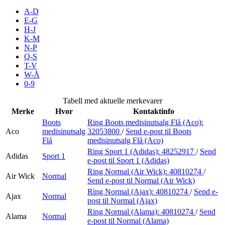
A-D
E-G
H-J
Søk
K-M
N-P
Q-S
T-V
W-Å
Åpningstider
0-9
Praktisk informasjon
Tabell med aktuelle merkevarer
Merke
Hvor
Kontaktinfo
Ledige stillinger
Boots
Ring Boots medisinutsalg Flå (Aco):
Magasin
Aco
medisinutsalg
32053800
/
Send e-post
til Boots
Flå
medisinutsalg Flå (Aco)
Gavekort
Ring Sport 1 (Adidas):
48252917
/
Send
Adidas
Sport 1
e-post
til Sport 1 (Adidas)
Finn frem
Ring Normal (Air Wick):
40810274
/
Air Wick
Normal
Send e-post
til Normal (Air Wick)
Ring Normal (Ajax):
40810274
/
Send e-
Ajax
Normal
post
til Normal (Ajax)
Ring Normal (Alama):
40810274
/
Send
Alama
Normal
e-post
til Normal (Alama)