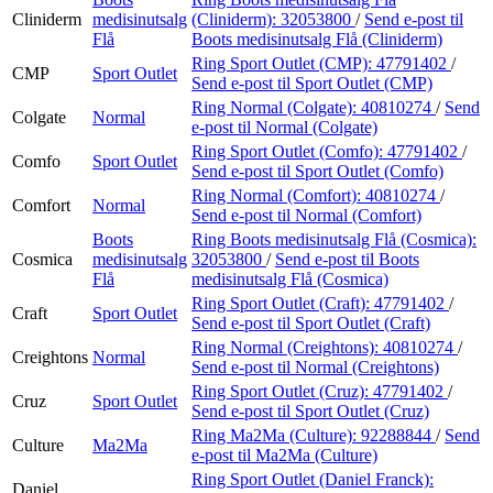
Cliniderm
medisinutsalg
(Cliniderm):
32053800
/
Send e-post
til
Flå
Boots medisinutsalg Flå (Cliniderm)
Ring Sport Outlet (CMP):
47791402
/
CMP
Sport Outlet
Send e-post
til Sport Outlet (CMP)
Ring Normal (Colgate):
40810274
/
Send
Colgate
Normal
e-post
til Normal (Colgate)
Ring Sport Outlet (Comfo):
47791402
/
Comfo
Sport Outlet
Send e-post
til Sport Outlet (Comfo)
Ring Normal (Comfort):
40810274
/
Comfort
Normal
Send e-post
til Normal (Comfort)
Boots
Ring Boots medisinutsalg Flå (Cosmica):
Cosmica
medisinutsalg
32053800
/
Send e-post
til Boots
Flå
medisinutsalg Flå (Cosmica)
Ring Sport Outlet (Craft):
47791402
/
Craft
Sport Outlet
Send e-post
til Sport Outlet (Craft)
Ring Normal (Creightons):
40810274
/
Creightons
Normal
Send e-post
til Normal (Creightons)
Ring Sport Outlet (Cruz):
47791402
/
Cruz
Sport Outlet
Send e-post
til Sport Outlet (Cruz)
Ring Ma2Ma (Culture):
92288844
/
Send
Culture
Ma2Ma
e-post
til Ma2Ma (Culture)
Ring Sport Outlet (Daniel Franck):
Daniel