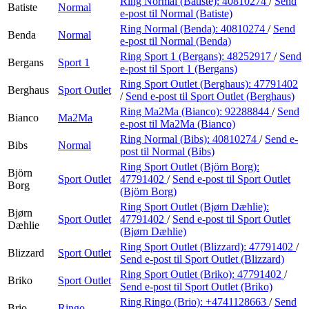
Ring Normal (Batiste):
40810274
/
Send
Batiste
Normal
e-post
til Normal (Batiste)
Ring Normal (Benda):
40810274
/
Send
Benda
Normal
e-post
til Normal (Benda)
Ring Sport 1 (Bergans):
48252917
/
Send
Bergans
Sport 1
e-post
til Sport 1 (Bergans)
Ring Sport Outlet (Berghaus):
47791402
Berghaus
Sport Outlet
/
Send e-post
til Sport Outlet (Berghaus)
Ring Ma2Ma (Bianco):
92288844
/
Send
Bianco
Ma2Ma
e-post
til Ma2Ma (Bianco)
Ring Normal (Bibs):
40810274
/
Send e-
Bibs
Normal
post
til Normal (Bibs)
Ring Sport Outlet (Björn Borg):
Björn
Sport Outlet
47791402
/
Send e-post
til Sport Outlet
Borg
(Björn Borg)
Ring Sport Outlet (Bjørn Dæhlie):
Bjørn
Sport Outlet
47791402
/
Send e-post
til Sport Outlet
Dæhlie
(Bjørn Dæhlie)
Ring Sport Outlet (Blizzard):
47791402
/
Blizzard
Sport Outlet
Send e-post
til Sport Outlet (Blizzard)
Ring Sport Outlet (Briko):
47791402
/
Briko
Sport Outlet
Send e-post
til Sport Outlet (Briko)
Ring Ringo (Brio):
+4741128663
/
Send
Brio
Ringo