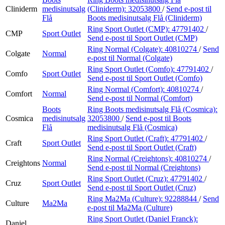
Cliniderm
medisinutsalg
(Cliniderm):
32053800
/
Send e-post
til
Flå
Boots medisinutsalg Flå (Cliniderm)
Ring Sport Outlet (CMP):
47791402
/
CMP
Sport Outlet
Send e-post
til Sport Outlet (CMP)
Ring Normal (Colgate):
40810274
/
Send
Colgate
Normal
e-post
til Normal (Colgate)
Ring Sport Outlet (Comfo):
47791402
/
Comfo
Sport Outlet
Send e-post
til Sport Outlet (Comfo)
Ring Normal (Comfort):
40810274
/
Comfort
Normal
Send e-post
til Normal (Comfort)
Boots
Ring Boots medisinutsalg Flå (Cosmica):
Cosmica
medisinutsalg
32053800
/
Send e-post
til Boots
Flå
medisinutsalg Flå (Cosmica)
Ring Sport Outlet (Craft):
47791402
/
Craft
Sport Outlet
Send e-post
til Sport Outlet (Craft)
Ring Normal (Creightons):
40810274
/
Creightons
Normal
Send e-post
til Normal (Creightons)
Ring Sport Outlet (Cruz):
47791402
/
Cruz
Sport Outlet
Send e-post
til Sport Outlet (Cruz)
Ring Ma2Ma (Culture):
92288844
/
Send
Culture
Ma2Ma
e-post
til Ma2Ma (Culture)
Ring Sport Outlet (Daniel Franck):
Daniel