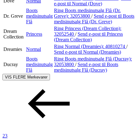
Dove
Normal
e-post
til Normal (Dove)
Boots
Ring Boots medisinutsalg Flå (Dr.
Dr. Greve
medisinutsalg
Greve):
32053800
/
Send e-post
til Boots
Flå
medisinutsalg Flå (Dr. Greve)
Ring Princess (Dream Collection):
Dream
Princess
32052540
/
Send e-post
til Princess
Collection
(Dream Collection)
Ring Normal (Dreamies):
40810274
/
Dreamies
Normal
Send e-post
til Normal (Dreamies)
Boots
Ring Boots medisinutsalg Flå (Ducray):
Ducray
medisinutsalg
32053800
/
Send e-post
til Boots
Flå
medisinutsalg Flå (Ducray)
VIS FLERE
Merkevarer
23