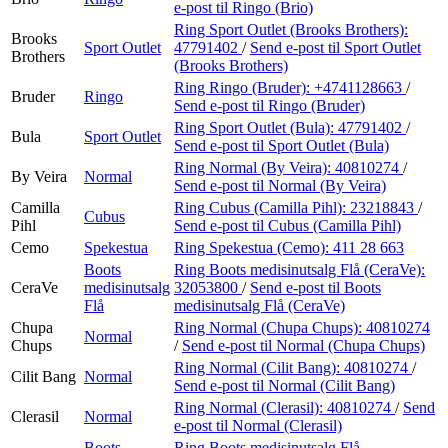
e-post
til Ringo (Brio)
Ring Sport Outlet (Brooks Brothers):
Brooks
Sport Outlet
47791402
/
Send e-post
til Sport Outlet
Brothers
(Brooks Brothers)
Ring Ringo (Bruder):
+4741128663
/
Bruder
Ringo
Send e-post
til Ringo (Bruder)
Ring Sport Outlet (Bula):
47791402
/
Bula
Sport Outlet
Send e-post
til Sport Outlet (Bula)
Ring Normal (By Veira):
40810274
/
By Veira
Normal
Send e-post
til Normal (By Veira)
Camilla
Ring Cubus (Camilla Pihl):
23218843
/
Cubus
Pihl
Send e-post
til Cubus (Camilla Pihl)
Cemo
Spekestua
Ring Spekestua (Cemo):
411 28 663
Boots
Ring Boots medisinutsalg Flå (CeraVe):
CeraVe
medisinutsalg
32053800
/
Send e-post
til Boots
Flå
medisinutsalg Flå (CeraVe)
Chupa
Ring Normal (Chupa Chups):
40810274
Normal
Chups
/
Send e-post
til Normal (Chupa Chups)
Ring Normal (Cilit Bang):
40810274
/
Cilit Bang
Normal
Send e-post
til Normal (Cilit Bang)
Ring Normal (Clerasil):
40810274
/
Send
Clerasil
Normal
e-post
til Normal (Clerasil)
Boots
Ring Boots medisinutsalg Flå