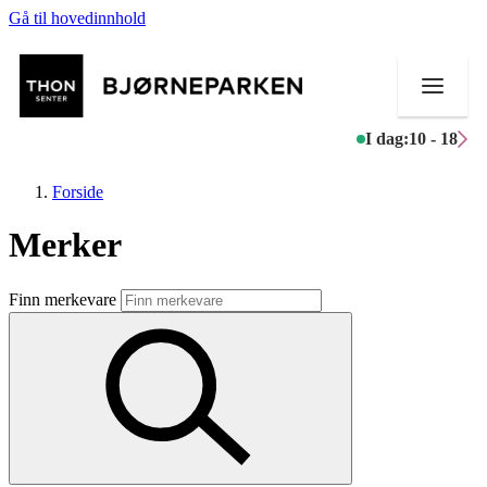
Gå til hovedinnhold
I dag:
10 - 18
Forside
Merker
Butikker
Finn merkevare
Mat og drikke
Aktiviteter
Tilbud
Inspirasjon