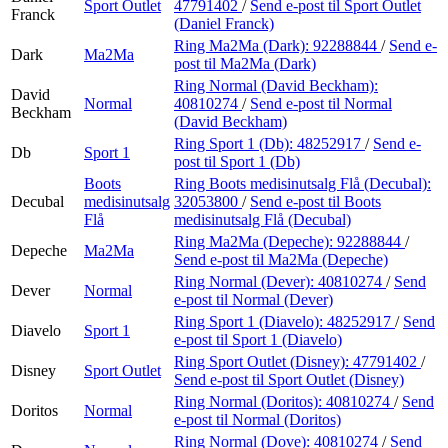
Sport Outlet
47791402
/
Send e-post
til Sport Outlet
Franck
(Daniel Franck)
Ring Ma2Ma (Dark):
92288844
/
Send e-
Dark
Ma2Ma
post
til Ma2Ma (Dark)
Ring Normal (David Beckham):
David
Normal
40810274
/
Send e-post
til Normal
Beckham
(David Beckham)
Ring Sport 1 (Db):
48252917
/
Send e-
Db
Sport 1
post
til Sport 1 (Db)
Boots
Ring Boots medisinutsalg Flå (Decubal):
Decubal
medisinutsalg
32053800
/
Send e-post
til Boots
Flå
medisinutsalg Flå (Decubal)
Ring Ma2Ma (Depeche):
92288844
/
Depeche
Ma2Ma
Send e-post
til Ma2Ma (Depeche)
Ring Normal (Dever):
40810274
/
Send
Dever
Normal
e-post
til Normal (Dever)
Ring Sport 1 (Diavelo):
48252917
/
Send
Diavelo
Sport 1
e-post
til Sport 1 (Diavelo)
Ring Sport Outlet (Disney):
47791402
/
Disney
Sport Outlet
Send e-post
til Sport Outlet (Disney)
Ring Normal (Doritos):
40810274
/
Send
Doritos
Normal
e-post
til Normal (Doritos)
Ring Normal (Dove):
40810274
/
Send