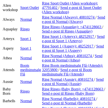
Ring Sport Outlet (Alien workshop):
Alien
Sport Outlet
47791402
/
Send e-post
til Sport Outlet
workshop
(Alien workshop)
Ring Normal (Always):
40810274
/
Send
Always
Normal
e-post
til Normal (Always)
Ring Ringo (Aquaplay):
+4741128663
/
Aquaplay
Ringo
Send e-post
til Ringo (Aquaplay)
Ring Sport 1 (Arteryx):
48252917
/
Send
Arteryx
Sport 1
e-post
til Sport 1 (Arteryx)
Ring Sport 1 (Aspery):
48252917
/
Send
Aspery
Sport 1
e-post
til Sport 1 (Aspery)
Ring Normal (Athea):
40810274
/
Send
Athea
Normal
e-post
til Normal (Athea)
Boots
Ring Boots medisinutsalg Flå (Attends):
Attends
medisinutsalg
32053800
/
Send e-post
til Boots
Flå
medisinutsalg Flå (Attends)
Ring Normal (Aussie):
40810274
/
Send
Aussie
Normal
e-post
til Normal (Aussie)
Baby
Ring Ringo (Baby Born):
+4741128663
/
Ringo
Born
Send e-post
til Ringo (Baby Born)
Ring Normal (Barbells):
40810274
/
Barbells
Normal
Send e-post
til Normal (Barbells)