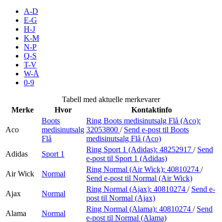
A-D
E-G
H-J
Søk
K-M
N-P
Q-S
T-V
W-Å
Åpningstider
0-9
Praktisk informasjon
Tabell med aktuelle merkevarer
Merke
Hvor
Kontaktinfo
Ledige stillinger
Boots
Ring Boots medisinutsalg Flå (Aco):
Magasin
Aco
medisinutsalg
32053800
/
Send e-post
til Boots
Flå
medisinutsalg Flå (Aco)
Gavekort
Ring Sport 1 (Adidas):
48252917
/
Send
Adidas
Sport 1
e-post
til Sport 1 (Adidas)
Finn frem
Ring Normal (Air Wick):
40810274
/
Air Wick
Normal
Send e-post
til Normal (Air Wick)
Ring Normal (Ajax):
40810274
/
Send e-
Ajax
Normal
post
til Normal (Ajax)
Ring Normal (Alama):
40810274
/
Send
Alama
Normal
e-post
til Normal (Alama)