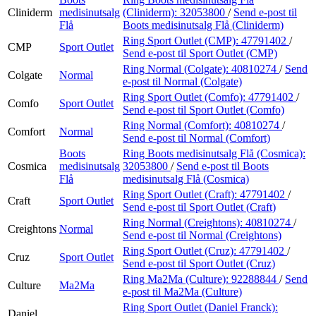
Cliniderm
medisinutsalg
(Cliniderm):
32053800
/
Send e-post
til
Flå
Boots medisinutsalg Flå (Cliniderm)
Ring Sport Outlet (CMP):
47791402
/
CMP
Sport Outlet
Send e-post
til Sport Outlet (CMP)
Ring Normal (Colgate):
40810274
/
Send
Colgate
Normal
e-post
til Normal (Colgate)
Ring Sport Outlet (Comfo):
47791402
/
Comfo
Sport Outlet
Send e-post
til Sport Outlet (Comfo)
Ring Normal (Comfort):
40810274
/
Comfort
Normal
Send e-post
til Normal (Comfort)
Boots
Ring Boots medisinutsalg Flå (Cosmica):
Cosmica
medisinutsalg
32053800
/
Send e-post
til Boots
Flå
medisinutsalg Flå (Cosmica)
Ring Sport Outlet (Craft):
47791402
/
Craft
Sport Outlet
Send e-post
til Sport Outlet (Craft)
Ring Normal (Creightons):
40810274
/
Creightons
Normal
Send e-post
til Normal (Creightons)
Ring Sport Outlet (Cruz):
47791402
/
Cruz
Sport Outlet
Send e-post
til Sport Outlet (Cruz)
Ring Ma2Ma (Culture):
92288844
/
Send
Culture
Ma2Ma
e-post
til Ma2Ma (Culture)
Ring Sport Outlet (Daniel Franck):
Daniel