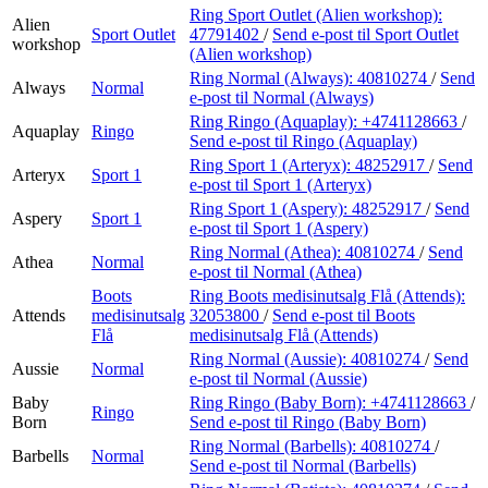
Ring Sport Outlet (Alien workshop):
Alien
Sport Outlet
47791402
/
Send e-post
til Sport Outlet
workshop
(Alien workshop)
Ring Normal (Always):
40810274
/
Send
Always
Normal
e-post
til Normal (Always)
Ring Ringo (Aquaplay):
+4741128663
/
Aquaplay
Ringo
Send e-post
til Ringo (Aquaplay)
Ring Sport 1 (Arteryx):
48252917
/
Send
Arteryx
Sport 1
e-post
til Sport 1 (Arteryx)
Ring Sport 1 (Aspery):
48252917
/
Send
Aspery
Sport 1
e-post
til Sport 1 (Aspery)
Ring Normal (Athea):
40810274
/
Send
Athea
Normal
e-post
til Normal (Athea)
Boots
Ring Boots medisinutsalg Flå (Attends):
Attends
medisinutsalg
32053800
/
Send e-post
til Boots
Flå
medisinutsalg Flå (Attends)
Ring Normal (Aussie):
40810274
/
Send
Aussie
Normal
e-post
til Normal (Aussie)
Baby
Ring Ringo (Baby Born):
+4741128663
/
Ringo
Born
Send e-post
til Ringo (Baby Born)
Ring Normal (Barbells):
40810274
/
Barbells
Normal
Send e-post
til Normal (Barbells)