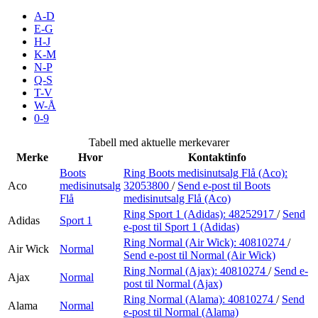
A-D
E-G
H-J
Søk
K-M
N-P
Q-S
T-V
W-Å
Åpningstider
0-9
Praktisk informasjon
Tabell med aktuelle merkevarer
Merke
Hvor
Kontaktinfo
Ledige stillinger
Boots
Ring Boots medisinutsalg Flå (Aco):
Magasin
Aco
medisinutsalg
32053800
/
Send e-post
til Boots
Flå
medisinutsalg Flå (Aco)
Gavekort
Ring Sport 1 (Adidas):
48252917
/
Send
Adidas
Sport 1
e-post
til Sport 1 (Adidas)
Finn frem
Ring Normal (Air Wick):
40810274
/
Air Wick
Normal
Send e-post
til Normal (Air Wick)
Ring Normal (Ajax):
40810274
/
Send e-
Ajax
Normal
post
til Normal (Ajax)
Ring Normal (Alama):
40810274
/
Send
Alama
Normal
e-post
til Normal (Alama)