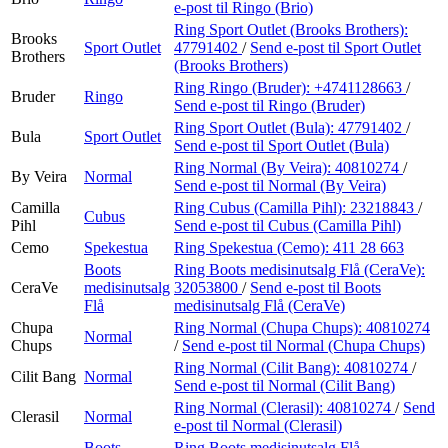
e-post
til Ringo (Brio)
Ring Sport Outlet (Brooks Brothers):
Brooks
Sport Outlet
47791402
/
Send e-post
til Sport Outlet
Brothers
(Brooks Brothers)
Ring Ringo (Bruder):
+4741128663
/
Bruder
Ringo
Send e-post
til Ringo (Bruder)
Ring Sport Outlet (Bula):
47791402
/
Bula
Sport Outlet
Send e-post
til Sport Outlet (Bula)
Ring Normal (By Veira):
40810274
/
By Veira
Normal
Send e-post
til Normal (By Veira)
Camilla
Ring Cubus (Camilla Pihl):
23218843
/
Cubus
Pihl
Send e-post
til Cubus (Camilla Pihl)
Cemo
Spekestua
Ring Spekestua (Cemo):
411 28 663
Boots
Ring Boots medisinutsalg Flå (CeraVe):
CeraVe
medisinutsalg
32053800
/
Send e-post
til Boots
Flå
medisinutsalg Flå (CeraVe)
Chupa
Ring Normal (Chupa Chups):
40810274
Normal
Chups
/
Send e-post
til Normal (Chupa Chups)
Ring Normal (Cilit Bang):
40810274
/
Cilit Bang
Normal
Send e-post
til Normal (Cilit Bang)
Ring Normal (Clerasil):
40810274
/
Send
Clerasil
Normal
e-post
til Normal (Clerasil)
Boots
Ring Boots medisinutsalg Flå