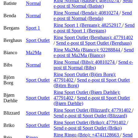
Ring Normal (Batiste):
40810274
/
Send
Batiste
Normal
e-post
til Normal (Batiste)
Ring Normal (Benda):
40810274
/
Send
Benda
Normal
e-post
til Normal (Benda)
Ring Sport 1 (Bergans):
48252917
/
Send
Bergans
Sport 1
e-post
til Sport 1 (Bergans)
Ring Sport Outlet (Berghaus):
47791402
Berghaus
Sport Outlet
/
Send e-post
til Sport Outlet (Berghaus)
Ring Ma2Ma (Bianco):
92288844
/
Send
Bianco
Ma2Ma
e-post
til Ma2Ma (Bianco)
Ring Normal (Bibs):
40810274
/
Send e-
Bibs
Normal
post
til Normal (Bibs)
Ring Sport Outlet (Björn Borg):
Björn
Sport Outlet
47791402
/
Send e-post
til Sport Outlet
Borg
(Björn Borg)
Ring Sport Outlet (Bjørn Dæhlie):
Bjørn
Sport Outlet
47791402
/
Send e-post
til Sport Outlet
Dæhlie
(Bjørn Dæhlie)
Ring Sport Outlet (Blizzard):
47791402
/
Blizzard
Sport Outlet
Send e-post
til Sport Outlet (Blizzard)
Ring Sport Outlet (Briko):
47791402
/
Briko
Sport Outlet
Send e-post
til Sport Outlet (Briko)
Ring Ringo (Brio):
+4741128663
/
Send
Brio
Ringo