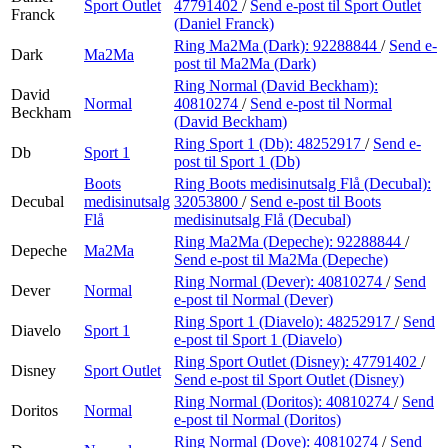
Sport Outlet
47791402
/
Send e-post
til Sport Outlet
Franck
(Daniel Franck)
Ring Ma2Ma (Dark):
92288844
/
Send e-
Dark
Ma2Ma
post
til Ma2Ma (Dark)
Ring Normal (David Beckham):
David
Normal
40810274
/
Send e-post
til Normal
Beckham
(David Beckham)
Ring Sport 1 (Db):
48252917
/
Send e-
Db
Sport 1
post
til Sport 1 (Db)
Boots
Ring Boots medisinutsalg Flå (Decubal):
Decubal
medisinutsalg
32053800
/
Send e-post
til Boots
Flå
medisinutsalg Flå (Decubal)
Ring Ma2Ma (Depeche):
92288844
/
Depeche
Ma2Ma
Send e-post
til Ma2Ma (Depeche)
Ring Normal (Dever):
40810274
/
Send
Dever
Normal
e-post
til Normal (Dever)
Ring Sport 1 (Diavelo):
48252917
/
Send
Diavelo
Sport 1
e-post
til Sport 1 (Diavelo)
Ring Sport Outlet (Disney):
47791402
/
Disney
Sport Outlet
Send e-post
til Sport Outlet (Disney)
Ring Normal (Doritos):
40810274
/
Send
Doritos
Normal
e-post
til Normal (Doritos)
Ring Normal (Dove):
40810274
/
Send