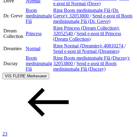
Dove
Normal
e-post
til Normal (Dove)
Boots
Ring Boots medisinutsalg Flå (Dr.
Dr. Greve
medisinutsalg
Greve):
32053800
/
Send e-post
til Boots
Flå
medisinutsalg Flå (Dr. Greve)
Ring Princess (Dream Collection):
Dream
Princess
32052540
/
Send e-post
til Princess
Collection
(Dream Collection)
Ring Normal (Dreamies):
40810274
/
Dreamies
Normal
Send e-post
til Normal (Dreamies)
Boots
Ring Boots medisinutsalg Flå (Ducray):
Ducray
medisinutsalg
32053800
/
Send e-post
til Boots
Flå
medisinutsalg Flå (Ducray)
VIS FLERE
Merkevarer
23