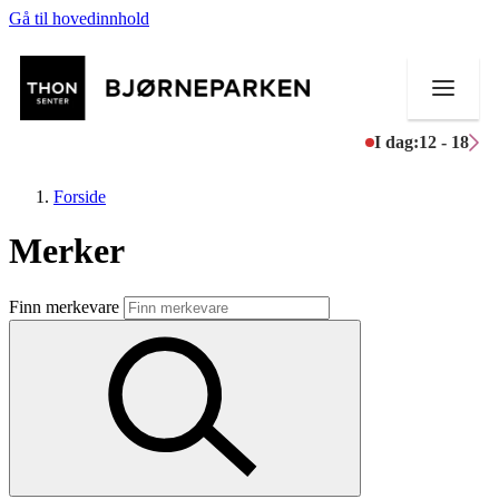
Gå til hovedinnhold
I dag:
12 - 18
Forside
Merker
Butikker
Finn merkevare
Mat og drikke
Aktiviteter
Tilbud
Inspirasjon