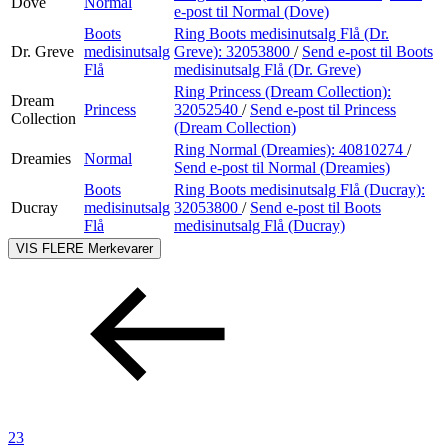
Dove
Normal
e-post
til Normal (Dove)
Boots
Ring Boots medisinutsalg Flå (Dr.
Dr. Greve
medisinutsalg
Greve):
32053800
/
Send e-post
til Boots
Flå
medisinutsalg Flå (Dr. Greve)
Ring Princess (Dream Collection):
Dream
Princess
32052540
/
Send e-post
til Princess
Collection
(Dream Collection)
Ring Normal (Dreamies):
40810274
/
Dreamies
Normal
Send e-post
til Normal (Dreamies)
Boots
Ring Boots medisinutsalg Flå (Ducray):
Ducray
medisinutsalg
32053800
/
Send e-post
til Boots
Flå
medisinutsalg Flå (Ducray)
VIS FLERE
Merkevarer
23