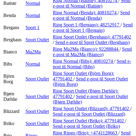
Ring Normal (Batiste):
40810274
/
Send
Batiste
Normal
e-post
til Normal (Batiste)
Ring Normal (Benda):
40810274
/
Send
Benda
Normal
e-post
til Normal (Benda)
Ring Sport 1 (Bergans):
48252917
/
Send
Bergans
Sport 1
e-post
til Sport 1 (Bergans)
Ring Sport Outlet (Berghaus):
47791402
Berghaus
Sport Outlet
/
Send e-post
til Sport Outlet (Berghaus)
Ring Ma2Ma (Bianco):
92288844
/
Send
Bianco
Ma2Ma
e-post
til Ma2Ma (Bianco)
Ring Normal (Bibs):
40810274
/
Send e-
Bibs
Normal
post
til Normal (Bibs)
Ring Sport Outlet (Björn Borg):
Björn
Sport Outlet
47791402
/
Send e-post
til Sport Outlet
Borg
(Björn Borg)
Ring Sport Outlet (Bjørn Dæhlie):
Bjørn
Sport Outlet
47791402
/
Send e-post
til Sport Outlet
Dæhlie
(Bjørn Dæhlie)
Ring Sport Outlet (Blizzard):
47791402
/
Blizzard
Sport Outlet
Send e-post
til Sport Outlet (Blizzard)
Ring Sport Outlet (Briko):
47791402
/
Briko
Sport Outlet
Send e-post
til Sport Outlet (Briko)
Ring Ringo (Brio):
+4741128663
/
Send
Brio
Ringo