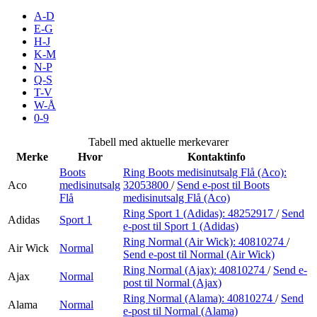
A-D
E-G
H-J
Søk
K-M
N-P
Q-S
T-V
W-Å
Åpningstider
0-9
Praktisk informasjon
Tabell med aktuelle merkevarer
Merke
Hvor
Kontaktinfo
Ledige stillinger
Boots
Ring Boots medisinutsalg Flå (Aco):
Magasin
Aco
medisinutsalg
32053800
/
Send e-post
til Boots
Flå
medisinutsalg Flå (Aco)
Gavekort
Ring Sport 1 (Adidas):
48252917
/
Send
Adidas
Sport 1
e-post
til Sport 1 (Adidas)
Finn frem
Ring Normal (Air Wick):
40810274
/
Air Wick
Normal
Send e-post
til Normal (Air Wick)
Ring Normal (Ajax):
40810274
/
Send e-
Ajax
Normal
post
til Normal (Ajax)
Ring Normal (Alama):
40810274
/
Send
Alama
Normal
e-post
til Normal (Alama)