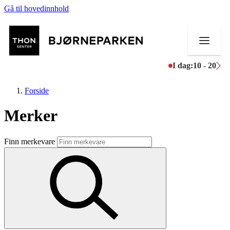
Gå til hovedinnhold
I dag:
10 - 20
Forside
Merker
Butikker
Finn merkevare
Mat og drikke
Aktiviteter
Tilbud
Inspirasjon