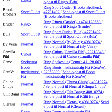
e-post
til Ringo (Brio)
Ring Sport Outlet (Brooks Brothers):
Brooks
Sport Outlet
47791402
/
Send e-post
til Sport Outlet
Brothers
(Brooks Brothers)
Ring Ringo (Bruder):
+4741128663
/
Bruder
Ringo
Send e-post
til Ringo (Bruder)
Ring Sport Outlet (Bula):
47791402
/
Bula
Sport Outlet
Send e-post
til Sport Outlet (Bula)
Ring Normal (By Veira):
40810274
/
By Veira
Normal
Send e-post
til Normal (By Veira)
Camilla
Ring Cubus (Camilla Pihl):
23218843
/
Cubus
Pihl
Send e-post
til Cubus (Camilla Pihl)
Cemo
Spekestua
Ring Spekestua (Cemo):
411 28 663
Boots
Ring Boots medisinutsalg Flå (CeraVe):
CeraVe
medisinutsalg
32053800
/
Send e-post
til Boots
Flå
medisinutsalg Flå (CeraVe)
Chupa
Ring Normal (Chupa Chups):
40810274
Normal
Chups
/
Send e-post
til Normal (Chupa Chups)
Ring Normal (Cilit Bang):
40810274
/
Cilit Bang
Normal
Send e-post
til Normal (Cilit Bang)
Ring Normal (Clerasil):
40810274
/
Send
Clerasil
Normal
e-post
til Normal (Clerasil)
Boots
Ring Boots medisinutsalg Flå