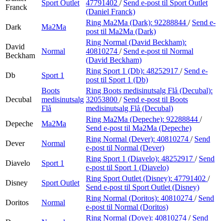
Sport Outlet
47791402
/
Send e-post
til Sport Outlet
Franck
(Daniel Franck)
Ring Ma2Ma (Dark):
92288844
/
Send e-
Dark
Ma2Ma
post
til Ma2Ma (Dark)
Ring Normal (David Beckham):
David
Normal
40810274
/
Send e-post
til Normal
Beckham
(David Beckham)
Ring Sport 1 (Db):
48252917
/
Send e-
Db
Sport 1
post
til Sport 1 (Db)
Boots
Ring Boots medisinutsalg Flå (Decubal):
Decubal
medisinutsalg
32053800
/
Send e-post
til Boots
Flå
medisinutsalg Flå (Decubal)
Ring Ma2Ma (Depeche):
92288844
/
Depeche
Ma2Ma
Send e-post
til Ma2Ma (Depeche)
Ring Normal (Dever):
40810274
/
Send
Dever
Normal
e-post
til Normal (Dever)
Ring Sport 1 (Diavelo):
48252917
/
Send
Diavelo
Sport 1
e-post
til Sport 1 (Diavelo)
Ring Sport Outlet (Disney):
47791402
/
Disney
Sport Outlet
Send e-post
til Sport Outlet (Disney)
Ring Normal (Doritos):
40810274
/
Send
Doritos
Normal
e-post
til Normal (Doritos)
Ring Normal (Dove):
40810274
/
Send