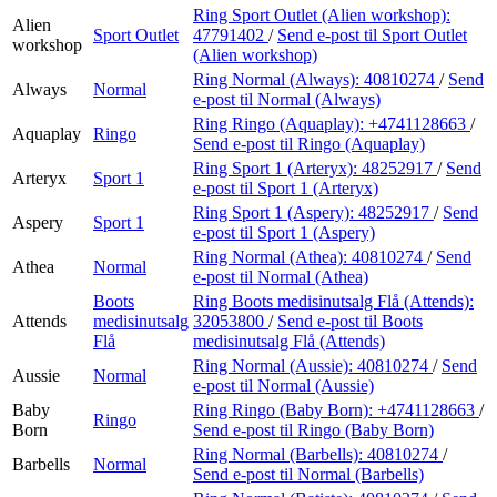
Ring Sport Outlet (Alien workshop):
Alien
Sport Outlet
47791402
/
Send e-post
til Sport Outlet
workshop
(Alien workshop)
Ring Normal (Always):
40810274
/
Send
Always
Normal
e-post
til Normal (Always)
Ring Ringo (Aquaplay):
+4741128663
/
Aquaplay
Ringo
Send e-post
til Ringo (Aquaplay)
Ring Sport 1 (Arteryx):
48252917
/
Send
Arteryx
Sport 1
e-post
til Sport 1 (Arteryx)
Ring Sport 1 (Aspery):
48252917
/
Send
Aspery
Sport 1
e-post
til Sport 1 (Aspery)
Ring Normal (Athea):
40810274
/
Send
Athea
Normal
e-post
til Normal (Athea)
Boots
Ring Boots medisinutsalg Flå (Attends):
Attends
medisinutsalg
32053800
/
Send e-post
til Boots
Flå
medisinutsalg Flå (Attends)
Ring Normal (Aussie):
40810274
/
Send
Aussie
Normal
e-post
til Normal (Aussie)
Baby
Ring Ringo (Baby Born):
+4741128663
/
Ringo
Born
Send e-post
til Ringo (Baby Born)
Ring Normal (Barbells):
40810274
/
Barbells
Normal
Send e-post
til Normal (Barbells)