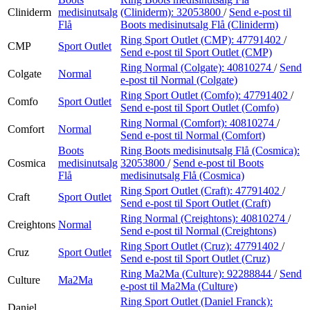
Cliniderm
medisinutsalg
(Cliniderm):
32053800
/
Send e-post
til
Flå
Boots medisinutsalg Flå (Cliniderm)
Ring Sport Outlet (CMP):
47791402
/
CMP
Sport Outlet
Send e-post
til Sport Outlet (CMP)
Ring Normal (Colgate):
40810274
/
Send
Colgate
Normal
e-post
til Normal (Colgate)
Ring Sport Outlet (Comfo):
47791402
/
Comfo
Sport Outlet
Send e-post
til Sport Outlet (Comfo)
Ring Normal (Comfort):
40810274
/
Comfort
Normal
Send e-post
til Normal (Comfort)
Boots
Ring Boots medisinutsalg Flå (Cosmica):
Cosmica
medisinutsalg
32053800
/
Send e-post
til Boots
Flå
medisinutsalg Flå (Cosmica)
Ring Sport Outlet (Craft):
47791402
/
Craft
Sport Outlet
Send e-post
til Sport Outlet (Craft)
Ring Normal (Creightons):
40810274
/
Creightons
Normal
Send e-post
til Normal (Creightons)
Ring Sport Outlet (Cruz):
47791402
/
Cruz
Sport Outlet
Send e-post
til Sport Outlet (Cruz)
Ring Ma2Ma (Culture):
92288844
/
Send
Culture
Ma2Ma
e-post
til Ma2Ma (Culture)
Ring Sport Outlet (Daniel Franck):
Daniel