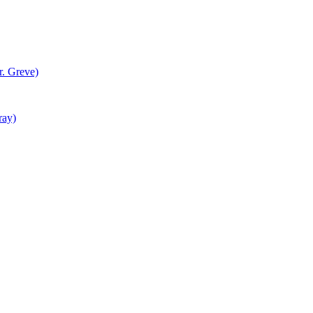
r. Greve)
ray)