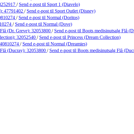
8252917
/
Send e-post
til Sport 1 (Diavelo)
):
47791402
/
Send e-post
til Sport Outlet (Disney)
0810274
/
Send e-post
til Normal (Doritos)
10274
/
Send e-post
til Normal (Dove)
Flå (Dr. Greve):
32053800
/
Send e-post
til Boots medisinutsalg Flå (D
lection):
32052540
/
Send e-post
til Princess (Dream Collection)
40810274
/
Send e-post
til Normal (Dreamies)
 Flå (Ducray):
32053800
/
Send e-post
til Boots medisinutsalg Flå (Duc