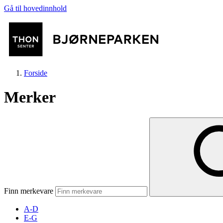
Gå til hovedinnhold
Forside
Merker
Butikker
Mat og drikke
Finn merkevare
Aktiviteter
A-D
E-G