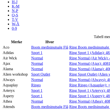
H-J
Tilbud
K-M
N-P
Q-S
T-V
Inspirasjon
W-Å
0-9
Tabell med
Merke
Hvor
Søk
Aco
Boots medisinutsalg Flå
Ring Boots medisinutsalg
Adidas
Sport 1
Ring Sport 1 (Adidas):
48
Air Wick
Normal
Ring Normal (Air Wick):
Ajax
Normal
Ring Normal (Ajax):
408
Alama
Normal
Ring Normal (Alama):
40
Åpningstider
Alien workshop
Sport Outlet
Ring Sport Outlet (Alien
Always
Normal
Ring Normal (Always):
4
Praktisk informasjon
Aquaplay
Ringo
Ring Ringo (Aquaplay):
Ledige stillinger
Arteryx
Sport 1
Ring Sport 1 (Arteryx):
4
Aspery
Sport 1
Ring Sport 1 (Aspery):
48
Magasin
Athea
Normal
Ring Normal (Athea):
40
Attends
Boots medisinutsalg Flå
Ring Boots medisinutsalg 
Gavekort