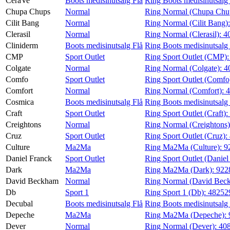
CeraVe
Boots medisinutsalg Flå
Ring Boots medisinutsalg
Chupa Chups
Normal
Ring Normal (Chupa Chu
Cilit Bang
Normal
Ring Normal (Cilit Bang)
Clerasil
Normal
Ring Normal (Clerasil):
4
Cliniderm
Boots medisinutsalg Flå
Ring Boots medisinutsalg 
CMP
Sport Outlet
Ring Sport Outlet (CMP)
Colgate
Normal
Ring Normal (Colgate):
4
Comfo
Sport Outlet
Ring Sport Outlet (Comfo
Comfort
Normal
Ring Normal (Comfort):
Cosmica
Boots medisinutsalg Flå
Ring Boots medisinutsalg
Craft
Sport Outlet
Ring Sport Outlet (Craft):
Creightons
Normal
Ring Normal (Creightons
Cruz
Sport Outlet
Ring Sport Outlet (Cruz):
Culture
Ma2Ma
Ring Ma2Ma (Culture):
9
Daniel Franck
Sport Outlet
Ring Sport Outlet (Daniel
Dark
Ma2Ma
Ring Ma2Ma (Dark):
922
David Beckham
Normal
Ring Normal (David Bec
Db
Sport 1
Ring Sport 1 (Db):
48252
Decubal
Boots medisinutsalg Flå
Ring Boots medisinutsalg
Depeche
Ma2Ma
Ring Ma2Ma (Depeche):
Dever
Normal
Ring Normal (Dever):
40