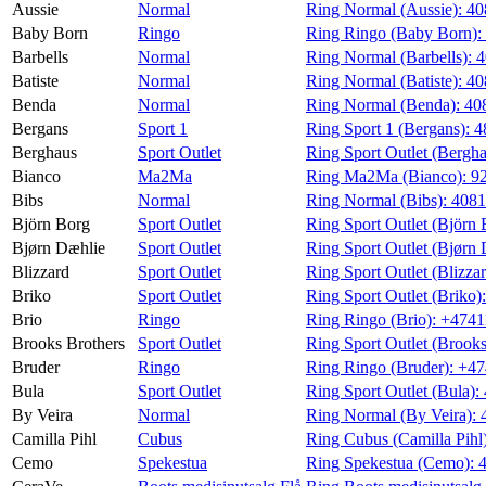
Aussie
Normal
Ring Normal (Aussie):
40
Baby Born
Ringo
Ring Ringo (Baby Born):
Finn frem
Barbells
Normal
Ring Normal (Barbells):
4
Batiste
Normal
Ring Normal (Batiste):
40
Benda
Normal
Ring Normal (Benda):
40
Bergans
Sport 1
Ring Sport 1 (Bergans):
4
Berghaus
Sport Outlet
Ring Sport Outlet (Bergh
Bianco
Ma2Ma
Ring Ma2Ma (Bianco):
9
Bibs
Normal
Ring Normal (Bibs):
408
Björn Borg
Sport Outlet
Ring Sport Outlet (Björn
Bjørn Dæhlie
Sport Outlet
Ring Sport Outlet (Bjørn
Blizzard
Sport Outlet
Ring Sport Outlet (Blizza
Briko
Sport Outlet
Ring Sport Outlet (Briko)
Brio
Ringo
Ring Ringo (Brio):
+4741
Brooks Brothers
Sport Outlet
Ring Sport Outlet (Brooks
Bruder
Ringo
Ring Ringo (Bruder):
+47
Bula
Sport Outlet
Ring Sport Outlet (Bula):
By Veira
Normal
Ring Normal (By Veira):
Camilla Pihl
Cubus
Ring Cubus (Camilla Pihl
Cemo
Spekestua
Ring Spekestua (Cemo):