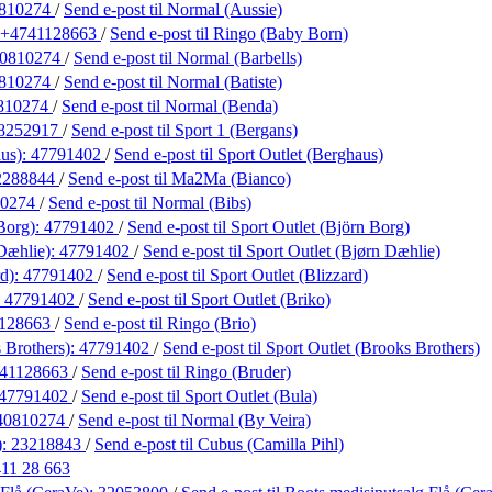
810274
/
Send e-post
til Normal (Aussie)
+4741128663
/
Send e-post
til Ringo (Baby Born)
0810274
/
Send e-post
til Normal (Barbells)
810274
/
Send e-post
til Normal (Batiste)
810274
/
Send e-post
til Normal (Benda)
8252917
/
Send e-post
til Sport 1 (Bergans)
aus):
47791402
/
Send e-post
til Sport Outlet (Berghaus)
2288844
/
Send e-post
til Ma2Ma (Bianco)
10274
/
Send e-post
til Normal (Bibs)
 Borg):
47791402
/
Send e-post
til Sport Outlet (Björn Borg)
 Dæhlie):
47791402
/
Send e-post
til Sport Outlet (Bjørn Dæhlie)
rd):
47791402
/
Send e-post
til Sport Outlet (Blizzard)
:
47791402
/
Send e-post
til Sport Outlet (Briko)
128663
/
Send e-post
til Ringo (Brio)
 Brothers):
47791402
/
Send e-post
til Sport Outlet (Brooks Brothers)
41128663
/
Send e-post
til Ringo (Bruder)
47791402
/
Send e-post
til Sport Outlet (Bula)
40810274
/
Send e-post
til Normal (By Veira)
):
23218843
/
Send e-post
til Cubus (Camilla Pihl)
411 28 663