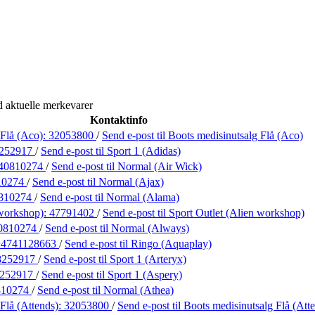
 aktuelle merkevarer
Kontaktinfo
 Flå (Aco):
32053800
/
Send e-post
til Boots medisinutsalg Flå (Aco)
252917
/
Send e-post
til Sport 1 (Adidas)
40810274
/
Send e-post
til Normal (Air Wick)
10274
/
Send e-post
til Normal (Ajax)
810274
/
Send e-post
til Normal (Alama)
 workshop):
47791402
/
Send e-post
til Sport Outlet (Alien workshop)
0810274
/
Send e-post
til Normal (Always)
+4741128663
/
Send e-post
til Ringo (Aquaplay)
8252917
/
Send e-post
til Sport 1 (Arteryx)
252917
/
Send e-post
til Sport 1 (Aspery)
810274
/
Send e-post
til Normal (Athea)
Flå (Attends):
32053800
/
Send e-post
til Boots medisinutsalg Flå (Att