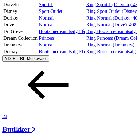
Diavelo
Sport 1
Ring Sport 1 (Diavelo):
4
Disney
Sport Outlet
Ring Sport Outlet (Disney
Doritos
Normal
Ring Normal (Doritos):
4
Dove
Normal
Ring Normal (Dove):
408
Dr. Greve
Boots medisinutsalg Flå
Ring Boots medisinutsalg 
Dream Collection
Princess
Ring Princess (Dream Col
Dreamies
Normal
Ring Normal (Dreamies):
Ducray
Boots medisinutsalg Flå
Ring Boots medisinutsalg
VIS FLERE
Merkevarer
23
Butikker