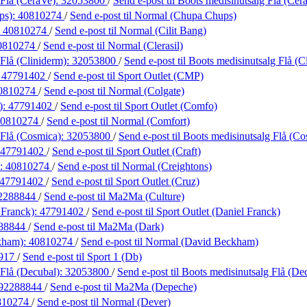
 Flå (CeraVe):
32053800
/
Send e-post
til Boots medisinutsalg Flå (Cer
ps):
40810274
/
Send e-post
til Normal (Chupa Chups)
:
40810274
/
Send e-post
til Normal (Cilit Bang)
0810274
/
Send e-post
til Normal (Clerasil)
Flå (Cliniderm):
32053800
/
Send e-post
til Boots medisinutsalg Flå (C
:
47791402
/
Send e-post
til Sport Outlet (CMP)
0810274
/
Send e-post
til Normal (Colgate)
):
47791402
/
Send e-post
til Sport Outlet (Comfo)
40810274
/
Send e-post
til Normal (Comfort)
 Flå (Cosmica):
32053800
/
Send e-post
til Boots medisinutsalg Flå (C
47791402
/
Send e-post
til Sport Outlet (Craft)
):
40810274
/
Send e-post
til Normal (Creightons)
47791402
/
Send e-post
til Sport Outlet (Cruz)
2288844
/
Send e-post
til Ma2Ma (Culture)
 Franck):
47791402
/
Send e-post
til Sport Outlet (Daniel Franck)
88844
/
Send e-post
til Ma2Ma (Dark)
kham):
40810274
/
Send e-post
til Normal (David Beckham)
917
/
Send e-post
til Sport 1 (Db)
 Flå (Decubal):
32053800
/
Send e-post
til Boots medisinutsalg Flå (De
92288844
/
Send e-post
til Ma2Ma (Depeche)
810274
/
Send e-post
til Normal (Dever)