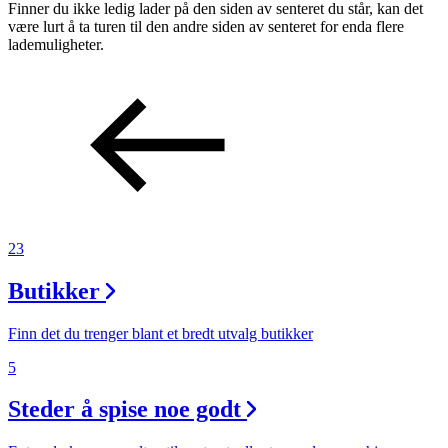
Finner du ikke ledig lader på den siden av senteret du står, kan det
være lurt å ta turen til den andre siden av senteret for enda flere
lademuligheter.
Søk
Åpningstider
Praktisk informasjon
Ledige stillinger
23
Magasin
Butikker
Gavekort
Finn det du trenger blant et bredt utvalg butikker
Finn frem
5
Steder å spise noe godt