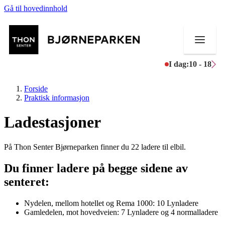
Gå til hovedinnhold
I dag:
10 - 18
Forside
Praktisk informasjon
Ladestasjoner
Butikker
På Thon Senter Bjørneparken finner du 22 ladere til elbil.
Mat og drikke
Du finner ladere på begge sidene av
Aktiviteter
senteret:
Tilbud
Nydelen, mellom hotellet og Rema 1000: 10 Lynladere
Gamledelen, mot hovedveien: 7 Lynladere og 4 normalladere
Inspirasjon