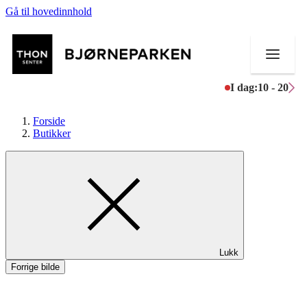
Gå til hovedinnhold
I dag:
10 - 20
Forside
Butikker
Butikker
Mat og drikke
Aktiviteter
Lukk
Tilbud
Forrige bilde
Inspirasjon