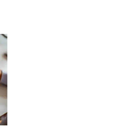
Søk
Åpningstider
Praktisk informasjon
Ledige stillinger
Magasin
Gavekort
Finn frem