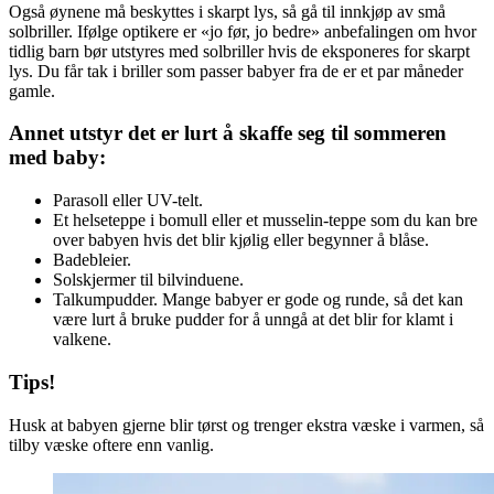
Også øynene må beskyttes i skarpt lys, så gå til innkjøp av små
solbriller. Ifølge optikere er «jo før, jo bedre» anbefalingen om hvor
tidlig barn bør utstyres med solbriller hvis de eksponeres for skarpt
lys. Du får tak i briller som passer babyer fra de er et par måneder
gamle.
Annet utstyr det er lurt å skaffe seg til sommeren
med baby:
Parasoll eller UV-telt.
Et helseteppe i bomull eller et musselin-teppe som du kan bre
over babyen hvis det blir kjølig eller begynner å blåse.
Badebleier.
Solskjermer til bilvinduene.
Talkumpudder. Mange babyer er gode og runde, så det kan
være lurt å bruke pudder for å unngå at det blir for klamt i
valkene.
Tips!
Husk at babyen gjerne blir tørst og trenger ekstra væske i varmen, så
tilby væske oftere enn vanlig.