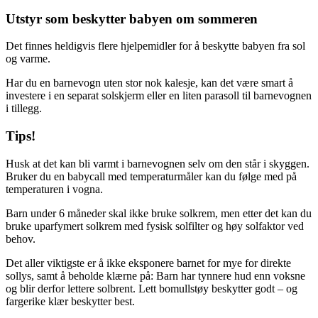
Utstyr som beskytter babyen om sommeren
Det finnes heldigvis flere hjelpemidler for å beskytte babyen fra sol
og varme.
Har du en barnevogn uten stor nok kalesje, kan det være smart å
investere i en separat solskjerm eller en liten parasoll til barnevognen
i tillegg.
Tips!
Husk at det kan bli varmt i barnevognen selv om den står i skyggen.
Bruker du en babycall med temperaturmåler kan du følge med på
temperaturen i vogna.
Barn under 6 måneder skal ikke bruke solkrem, men etter det kan du
bruke uparfymert solkrem med fysisk solfilter og høy solfaktor ved
behov.
Det aller viktigste er å ikke eksponere barnet for mye for direkte
sollys, samt å beholde klærne på: Barn har tynnere hud enn voksne
og blir derfor lettere solbrent. Lett bomullstøy beskytter godt – og
fargerike klær beskytter best.