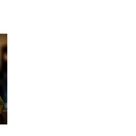
Søk
Åpningstider
Praktisk informasjon
Ledige stillinger
Magasin
Gavekort
Finn frem