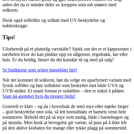
siden det da er mindre deler av kroppen som må smøres med
solkrem.
Husk også solbriller og solhatt med UV-beskyttelse og
nakkeskygge.
Tips!
Uforberedt på et plutselig værskifte? Sjekk om det er et kjøpesenter i
nærheten hvor du kan plukke opp en ullgenser, regnfrakk, lue eller
hals. Er du heldig, finner du det kanskje til og med på salg?
Se butikkene som selger barneklær her!
Når det kommer til solkrem, bør du velge en uparfymert variant med
fysisk solfilter og høy solfaktor som beskytter mot både UVA og
UVB-stråler. Et smart format er solstiften – den er enkel å påføre.
Spør på apoteket hvis du trenger hjelp!
Generelt er klær – og da i hovedsak de med mye eller mørke farger
– god beskyttelse mot sola, så lett bomullstøy er barnets venn hele
sommeren. Behold det på så mye som mulig, både i barnehagen og
på stranda. Men husk at bevegelse gir varme, så pass på å ikke kle
på den aktive krabaten for mange eller tykke plagg på sommerstid.