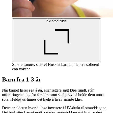
Se stort bilde
Smøre, smøre, smøre! Husk at barn blir lettere solbrent
enn voksne.
Barn fra 1-3 år
Når barnet lærer seg å gå, eller rettere sagt løpe rundt, står
utfordringene i kø for foreldre som skal prøve å holde dem unna
sola. Heldigvis finnes det hjelp å få av smarte klær.
Dette er alderen hvor du bør investere i UV-drakt til stranddagene.
Det beskytter barnet godt, og gjør smørejobben enklere for deg,