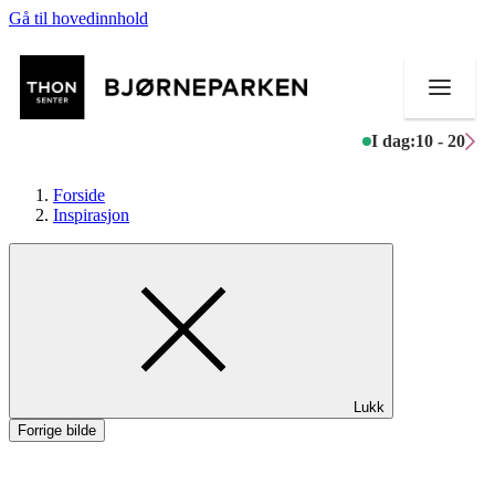
Gå til hovedinnhold
I dag:
10 - 20
Forside
Inspirasjon
Butikker
Mat og drikke
Aktiviteter
Lukk
Tilbud
Forrige bilde
Inspirasjon