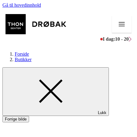
Gå til hovedinnhold
I dag:
10 - 20
Forside
Butikker
Butikker
Mat og drikke
Aktiviteter
Lukk
Tilbud
Forrige bilde
Kundeklubb