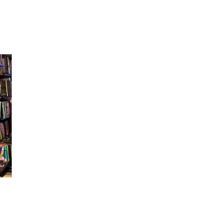
Inspirasjon
Søk
Åpningstider
Praktisk informasjon
Ledige stillinger
Magasin
Gavekort
Kundeklubb