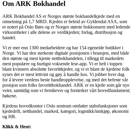
Om ARK Bokhandel
ARK Bokhandel AS er Norges største bokhandelkjede med en
omsetning på 1,7 MRD. Kjeden er heleid av Gyldendal ASA, som
er notert på Oslo Børs og er Norges største bokkonsern med ledende
virksomheter i alle delene av verdikjeden; forlag, distribusjon og
handel.
Vi er mer enn 1300 medarbeidere og har 154 egeneide butikker i
Norge. Vi har den sterkeste digitale posisjonen i bransjen, med både
den største og mest kjente nettbokhandelen, i tillegg til markedets
mest populære og hurtigst voksende lese-app. Vi er helt i toppen
blant kvinners absolutte favorittkjeder, og vi er blant de kjedene folk
synes det er mest lettvint og gøy å handle hos. Vi jobber hver dag
for å levere verdens beste handleopplevelse, og med det befeste vår
posisjon som folks favorittbokhandel. ARK er en kjede som går nye
veier, samtidig som vi fremhever og forsterker vårt hovedfundament;
bøkene.
Kjedens hovedkontor i Oslo sentrum omfatter stabsfunksjoner som
kjededrift, netthandel, marked, kategori, logistikk/innkjøp, økonomi
og HR.
Klikk & Hent: