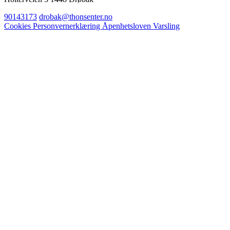
90143173
drobak@thonsenter.no
Cookies
Personvernerklæring
Åpenhetsloven
Varsling