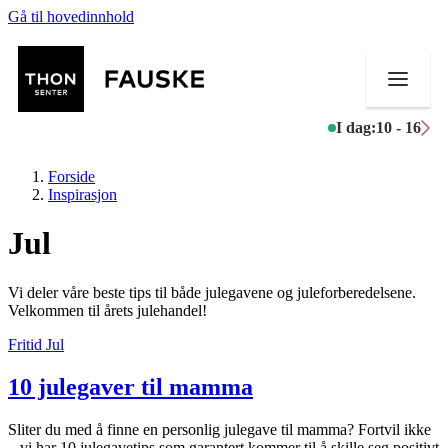
Gå til hovedinnhold
I dag:
10 - 16
Forside
Inspirasjon
Jul
Butikker
Vi deler våre beste tips til både julegavene og juleforberedelsene.
Mat og drikke
Velkommen til årets julehandel!
Fritid
Jul
Helse
10 julegaver til mamma
Aktiviteter
Tilbud
Sliter du med å finne en personlig julegave til mamma? Fortvil ikke
– vi har 10 julegavetips som garantert kommer til å skille seg positivt