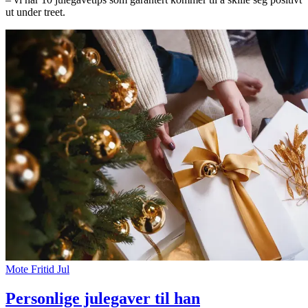
ut under treet.
Inspirasjon
Søk
Åpningstider
Praktisk informasjon
Ledige stillinger
Magasin
Gavekort
Finn frem
Mote
Fritid
Jul
Personlige julegaver til han