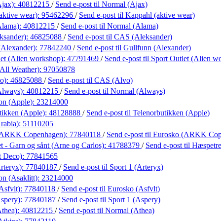
Ajax):
40812215
/
Send e-post
til Normal (Ajax)
aktive wear):
95462296
/
Send e-post
til Kappahl (aktive wear)
Alama):
40812215
/
Send e-post
til Normal (Alama)
ksander):
46825088
/
Send e-post
til CAS (Aleksander)
(Alexander):
77842240
/
Send e-post
til Gullfunn (Alexander)
let (Alien workshop):
47791469
/
Send e-post
til Sport Outlet (Alien 
All Weather):
97050878
o):
46825088
/
Send e-post
til CAS (Alvo)
Always):
40812215
/
Send e-post
til Normal (Always)
on (Apple):
23214000
tikken (Apple):
48128888
/
Send e-post
til Telenorbutikken (Apple)
rabia):
51110205
 (ARKK Copenhagen):
77840118
/
Send e-post
til Eurosko (ARKK Co
 - Garn og sånt (Arne og Carlos):
41788379
/
Send e-post
til Hæspetr
t Deco):
77841565
rteryx):
77840187
/
Send e-post
til Sport 1 (Arteryx)
n (Asaklitt):
23214000
Asfvlt):
77840118
/
Send e-post
til Eurosko (Asfvlt)
Aspery):
77840187
/
Send e-post
til Sport 1 (Aspery)
Athea):
40812215
/
Send e-post
til Normal (Athea)