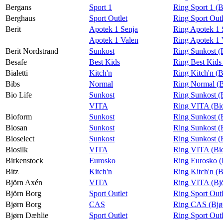
Bergans
Sport 1
Ring Sport 1 (
Berghaus
Sport Outlet
Ring Sport Out
Berit
Apotek 1 Senja
Ring Apotek 1 S
Apotek 1 Valen
Ring Apotek 1 V
Berit Nordstrand
Sunkost
Ring Sunkost (
Besafe
Best Kids
Ring Best Kids
Bialetti
Kitch'n
Ring Kitch'n (Bi
Bibs
Normal
Ring Normal (B
Bio Life
Sunkost
Ring Sunkost (
VITA
Ring VITA (Bio
Bioform
Sunkost
Ring Sunkost (
Biosan
Sunkost
Ring Sunkost (
Bioselect
Sunkost
Ring Sunkost (B
Biosilk
VITA
Ring VITA (Bio
Birkenstock
Eurosko
Ring Eurosko (
Bitz
Kitch'n
Ring Kitch'n (B
Björn Axén
VITA
Ring VITA (Bj
Björn Borg
Sport Outlet
Ring Sport Outl
Bjørn Borg
CAS
Ring CAS (Bjø
Bjørn Dæhlie
Sport Outlet
Ring Sport Outl