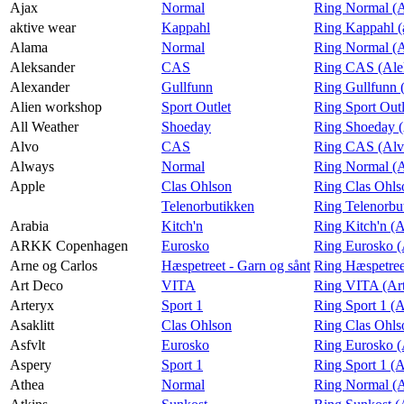
Ajax
Normal
Ring Normal (
Magasin
aktive wear
Kappahl
Ring Kappahl (
Alama
Normal
Ring Normal (
Gavekort
Aleksander
CAS
Ring CAS (Ale
Finn frem
Alexander
Gullfunn
Ring Gullfunn 
Alien workshop
Sport Outlet
Ring Sport Out
All Weather
Shoeday
Ring Shoeday (
Alvo
CAS
Ring CAS (Alv
Always
Normal
Ring Normal (
Apple
Clas Ohlson
Ring Clas Ohls
Telenorbutikken
Ring Telenorbu
Arabia
Kitch'n
Ring Kitch'n (A
ARKK Copenhagen
Eurosko
Ring Eurosko
Arne og Carlos
Hæspetreet - Garn og sånt
Ring Hæspetreet
Art Deco
VITA
Ring VITA (Ar
Arteryx
Sport 1
Ring Sport 1 (A
Asaklitt
Clas Ohlson
Ring Clas Ohlso
Asfvlt
Eurosko
Ring Eurosko (
Aspery
Sport 1
Ring Sport 1 (
Athea
Normal
Ring Normal (