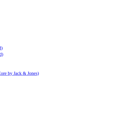
d)
d)
Core by Jack & Jones)