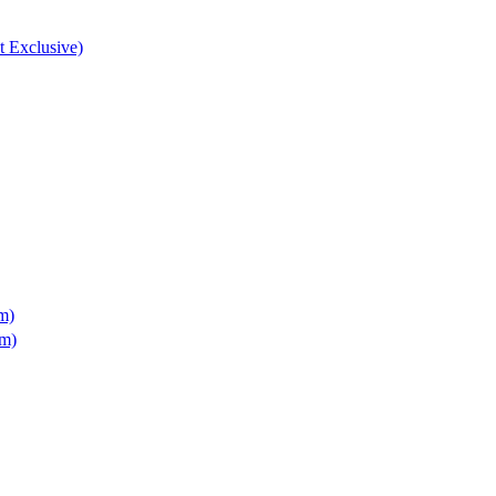
t Exclusive)
rm)
rm)