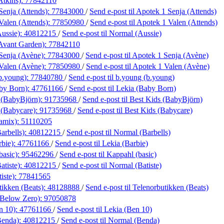
Atkins):
77842110
Senja (Attends):
77843000
/
Send e-post
til Apotek 1 Senja (Attends)
Valen (Attends):
77850980
/
Send e-post
til Apotek 1 Valen (Attends)
ussie):
40812215
/
Send e-post
til Normal (Aussie)
Avant Garden):
77842110
Senja (Avène):
77843000
/
Send e-post
til Apotek 1 Senja (Avène)
Valen (Avène):
77850980
/
Send e-post
til Apotek 1 Valen (Avène)
b.young):
77840780
/
Send e-post
til b.young (b.young)
by Born):
47761166
/
Send e-post
til Lekia (Baby Born)
 (BabyBjörn):
91735968
/
Send e-post
til Best Kids (BabyBjörn)
 (Babycare):
91735968
/
Send e-post
til Best Kids (Babycare)
bamix):
51110205
arbells):
40812215
/
Send e-post
til Normal (Barbells)
rbie):
47761166
/
Send e-post
til Lekia (Barbie)
basic):
95462296
/
Send e-post
til Kappahl (basic)
atiste):
40812215
/
Send e-post
til Normal (Batiste)
iste):
77841565
tikken (Beats):
48128888
/
Send e-post
til Telenorbutikken (Beats)
(Below Zero):
97050878
n 10):
47761166
/
Send e-post
til Lekia (Ben 10)
Benda):
40812215
/
Send e-post
til Normal (Benda)