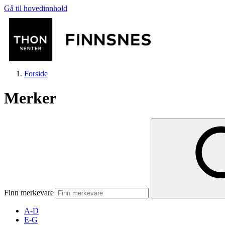
Gå til hovedinnhold
Forside
Merker
Butikker
Mat og drikke
Finn merkevare
Aktiviteter
A-D
E-G