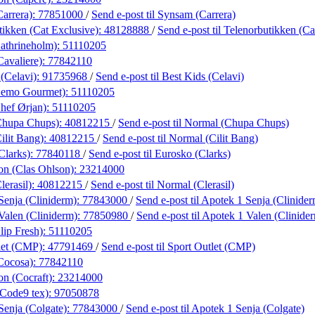
arrera):
77851000
/
Send e-post
til Synsam (Carrera)
tikken (Cat Exclusive):
48128888
/
Send e-post
til Telenorbutikken (Ca
Cathrineholm):
51110205
Cavaliere):
77842110
(Celavi):
91735968
/
Send e-post
til Best Kids (Celavi)
(Cemo Gourmet):
51110205
Chef Ørjan):
51110205
Chupa Chups):
40812215
/
Send e-post
til Normal (Chupa Chups)
ilit Bang):
40812215
/
Send e-post
til Normal (Cilit Bang)
Clarks):
77840118
/
Send e-post
til Eurosko (Clarks)
on (Clas Ohlson):
23214000
erasil):
40812215
/
Send e-post
til Normal (Clerasil)
Senja (Cliniderm):
77843000
/
Send e-post
til Apotek 1 Senja (Clinide
Valen (Cliniderm):
77850980
/
Send e-post
til Apotek 1 Valen (Clinide
lip Fresh):
51110205
let (CMP):
47791469
/
Send e-post
til Sport Outlet (CMP)
Cocosa):
77842110
on (Cocraft):
23214000
Code9 tex):
97050878
Senja (Colgate):
77843000
/
Send e-post
til Apotek 1 Senja (Colgate)