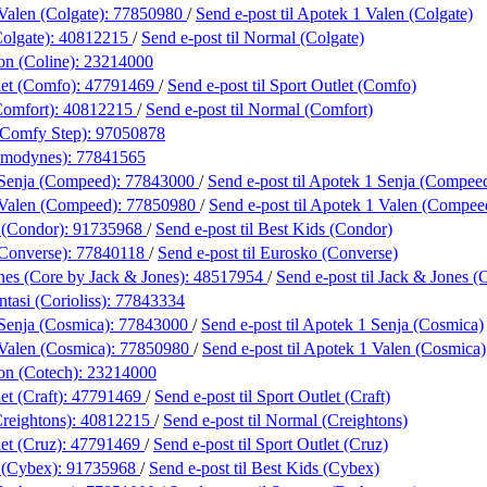
Valen (Colgate):
77850980
/
Send e-post
til Apotek 1 Valen (Colgate)
olgate):
40812215
/
Send e-post
til Normal (Colgate)
on (Coline):
23214000
let (Comfo):
47791469
/
Send e-post
til Sport Outlet (Comfo)
Comfort):
40812215
/
Send e-post
til Normal (Comfort)
(Comfy Step):
97050878
omodynes):
77841565
 Senja (Compeed):
77843000
/
Send e-post
til Apotek 1 Senja (Compee
 Valen (Compeed):
77850980
/
Send e-post
til Apotek 1 Valen (Compee
 (Condor):
91735968
/
Send e-post
til Best Kids (Condor)
Converse):
77840118
/
Send e-post
til Eurosko (Converse)
nes (Core by Jack & Jones):
48517954
/
Send e-post
til Jack & Jones (
tasi (Corioliss):
77843334
Senja (Cosmica):
77843000
/
Send e-post
til Apotek 1 Senja (Cosmica)
Valen (Cosmica):
77850980
/
Send e-post
til Apotek 1 Valen (Cosmica)
on (Cotech):
23214000
et (Craft):
47791469
/
Send e-post
til Sport Outlet (Craft)
reightons):
40812215
/
Send e-post
til Normal (Creightons)
et (Cruz):
47791469
/
Send e-post
til Sport Outlet (Cruz)
 (Cybex):
91735968
/
Send e-post
til Best Kids (Cybex)