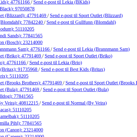
ids):
47761166
/
Send e-post
til Lekia (BKids)
Black):
97050878
et (Blizzard):
47791469
/
Send e-post
til Sport Outlet (Blizzard)
(Blomdahl):
77842240
/
Send e-post
til Gullfunn (Blomdahl)
Bodum):
51110205
ndi Sands):
77841565
on (Bosch):
23214000
rannmann Sam):
47761166
/
Send e-post
til Lekia (Brannmann Sam)
et (Briko):
47791469
/
Send e-post
til Sport Outlet (Briko)
io):
47761166
/
Send e-post
til Lekia (Brio)
(Britax):
91735968
/
Send e-post
til Best Kids (Britax)
rix):
51110205
et (Brooks Brothers):
47791469
/
Send e-post
til Sport Outlet (Brooks 
et (Bula):
47791469
/
Send e-post
til Sport Outlet (Bula)
lldog):
77841565
y Veira):
40812215
/
Send e-post
til Normal (By Veira)
Cacas):
51110205
Camelbak):
51110205
illa Pihl):
77841565
on (Canon):
23214000
on (Capere):
23214000