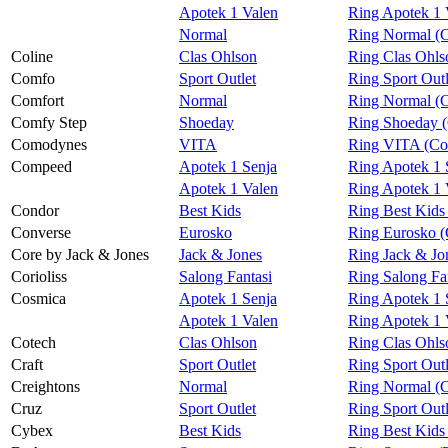
Apotek 1 Valen
Ring Apotek 1 
Normal
Ring Normal (C
Coline
Clas Ohlson
Ring Clas Ohls
Comfo
Sport Outlet
Ring Sport Out
Comfort
Normal
Ring Normal (
Comfy Step
Shoeday
Ring Shoeday 
Comodynes
VITA
Ring VITA (C
Compeed
Apotek 1 Senja
Ring Apotek 1
Apotek 1 Valen
Ring Apotek 1
Condor
Best Kids
Ring Best Kids
Converse
Eurosko
Ring Eurosko (
Core by Jack & Jones
Jack & Jones
Ring Jack & Jo
Corioliss
Salong Fantasi
Ring Salong Fan
Cosmica
Apotek 1 Senja
Ring Apotek 1 
Apotek 1 Valen
Ring Apotek 1 
Cotech
Clas Ohlson
Ring Clas Ohls
Craft
Sport Outlet
Ring Sport Outl
Creightons
Normal
Ring Normal (C
Cruz
Sport Outlet
Ring Sport Outl
Cybex
Best Kids
Ring Best Kids