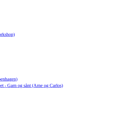
workshop)
penhagen)
eet - Garn og sånt (Arne og Carlos)