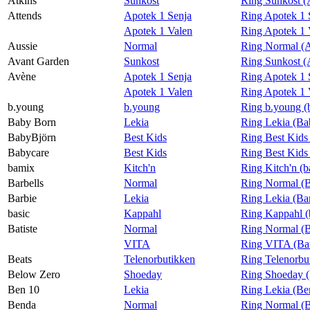
Atkins
Sunkost
Ring Sunkost (
Attends
Apotek 1 Senja
Ring Apotek 1 
Apotek 1 Valen
Ring Apotek 1 
Aussie
Normal
Ring Normal (A
Avant Garden
Sunkost
Ring Sunkost (
Avène
Apotek 1 Senja
Ring Apotek 1 
Apotek 1 Valen
Ring Apotek 1 
b.young
b.young
Ring b.young (
Baby Born
Lekia
Ring Lekia (Ba
BabyBjörn
Best Kids
Ring Best Kids
Babycare
Best Kids
Ring Best Kids
bamix
Kitch'n
Ring Kitch'n (
Barbells
Normal
Ring Normal (B
Barbie
Lekia
Ring Lekia (Ba
basic
Kappahl
Ring Kappahl (
Batiste
Normal
Ring Normal (B
VITA
Ring VITA (Bat
Beats
Telenorbutikken
Ring Telenorbu
Below Zero
Shoeday
Ring Shoeday 
Ben 10
Lekia
Ring Lekia (Be
Benda
Normal
Ring Normal (