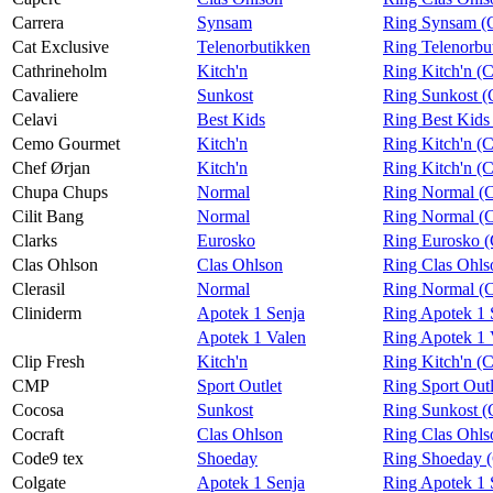
Carrera
Synsam
Ring Synsam (C
Cat Exclusive
Telenorbutikken
Ring Telenorbu
Cathrineholm
Kitch'n
Ring Kitch'n (
Cavaliere
Sunkost
Ring Sunkost (
Celavi
Best Kids
Ring Best Kids 
Cemo Gourmet
Kitch'n
Ring Kitch'n 
Chef Ørjan
Kitch'n
Ring Kitch'n (
Chupa Chups
Normal
Ring Normal (
Cilit Bang
Normal
Ring Normal (C
Clarks
Eurosko
Ring Eurosko (
Clas Ohlson
Clas Ohlson
Ring Clas Ohls
Clerasil
Normal
Ring Normal (Cl
Cliniderm
Apotek 1 Senja
Ring Apotek 1 
Apotek 1 Valen
Ring Apotek 1 
Clip Fresh
Kitch'n
Ring Kitch'n (C
CMP
Sport Outlet
Ring Sport Out
Cocosa
Sunkost
Ring Sunkost (
Cocraft
Clas Ohlson
Ring Clas Ohls
Code9 tex
Shoeday
Ring Shoeday (
Colgate
Apotek 1 Senja
Ring Apotek 1 