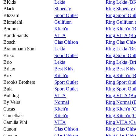
BKids
Lekia
Ring Lekia (BK
Black
Shoeday
Ring Shoeday (
Blizzard
Sport Outlet
Ring Sport Outl
Blomdahl
Gullfunn
Ring Gullfunn 
Bodum
Kitch'n
Ring Kitch'n (
Bondi Sands
VITA
Ring VITA (Bo
Bosch
Clas Ohlson
Ring Clas Ohls
Brannmann Sam
Lekia
Ring Lekia (B
Briko
Sport Outlet
Ring Sport Outl
Brio
Lekia
Ring Lekia (Br
Britax
Best Kids
Ring Best Kids 
Brix
Kitch'n
Ring Kitch'n (B
Brooks Brothers
Sport Outlet
Ring Sport Outl
Bula
Sport Outlet
Ring Sport Outl
Bulldog
VITA
Ring VITA (Bu
By Veira
Normal
Ring Normal (B
Cacas
Kitch'n
Ring Kitch'n (
Camelbak
Kitch'n
Ring Kitch'n (
Camilla Pihl
VITA
Ring VITA (Cam
Canon
Clas Ohlson
Ring Clas Ohls
Capere
Clas Ohlson
Ring Clas Ohls