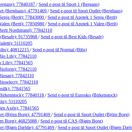
Bergans):
77840187
/
Send e-post
til Sport 1 (Bergans)
let (Berghaus):
47791469
/
Send e-post
til Sport Outlet (Berghaus)
enja (Berit):
77843000
/
Send e-post
til Apotek 1 Senja (Berit)
alen (Berit):
77850980
/
Send e-post
til Apotek 1 Valen (Berit)
Berit Nordstrand):
77842110
 (Besafe):
91735968
/
Send e-post
til Best Kids (Besafe)
aletti):
51110205
ibs):
40812215
/
Send e-post
til Normal (Bibs)
Bio Life):
77842110
 Life):
77841565
Bioform):
77842110
Biosan):
77842110
ioselect):
77842110
silk):
77841565
Birkenstock):
77840118
/
Send e-post
til Eurosko (Birkenstock)
itz):
51110205
örn Axén):
77841565
et (Björn Borg):
47791469
/
Send e-post
til Sport Outlet (Björn Borg)
rn Borg):
46825088
/
Send e-post
til CAS (Bjørn Borg)
et (Bjørn Dæhlie):
47791469
/
Send e-post
til Sport Outlet (Bjørn Dæh