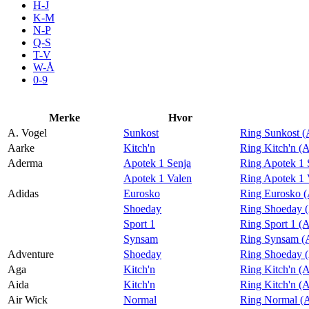
H-J
Tilbud
K-M
N-P
Q-S
T-V
Merker
W-Å
0-9
Inspirasjon
Merke
Hvor
A. Vogel
Sunkost
Ring Sunkost (
Aarke
Kitch'n
Ring Kitch'n (
Aderma
Apotek 1 Senja
Ring Apotek 1 
Søk
Apotek 1 Valen
Ring Apotek 1 
Adidas
Eurosko
Ring Eurosko (
Shoeday
Ring Shoeday (
Sport 1
Ring Sport 1 (
Synsam
Ring Synsam (
Åpningstider
Adventure
Shoeday
Ring Shoeday 
Aga
Kitch'n
Ring Kitch'n (
Praktisk informasjon
Aida
Kitch'n
Ring Kitch'n (
Ledige stillinger
Air Wick
Normal
Ring Normal (A