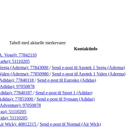
Tabell med aktuelle merkevarer
Kontaktinfo
A. Vogel):
77842110
Aarke):
51110205
Senja (Aderma):
77843000
/
Send e-post
til Apotek 1 Senja (Aderma)
Valen (Aderma):
77850980
/
Send e-post
til Apotek 1 Valen (Aderma)
Adidas):
77840118
/
Send e-post
til Eurosko (Adidas)
Adidas):
97050878
Adidas):
77840187
/
Send e-post
til Sport 1 (Adidas)
Adidas):
77851000
/
Send e-post
til Synsam (Adidas)
(Adventure):
97050878
Aga):
51110205
Aida):
51110205
ir Wick):
40812215
/
Send e-post
til Normal (Air Wick)